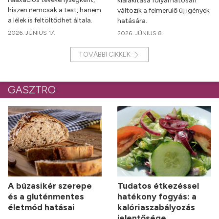
kialakítása folyamatosan
hiszen nemcsak a test, hanem
változik a felmerülő új igények
a lélek is feltöltődhet általa.
hatására.
2026. JÚNIUS 17.
2026. JÚNIUS 8.
TOVÁBBI CIKKEK
GASZTRO
A búzasikér szerepe
Tudatos étkezéssel
és a gluténmentes
hatékony fogyás: a
életmód hatásai
kalóriaszabályozás
jelentősége