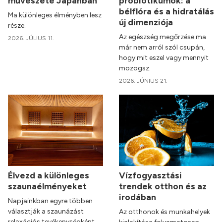
művészete Japánban
probiotikumok: a
bélflóra és a hidratálás
Ma különleges élményben lesz
új dimenziója
része.
Az egészség megőrzése ma
2026. JÚLIUS 11.
már nem arról szól csupán,
hogy mit eszel vagy mennyit
mozogsz.
2026. JÚNIUS 21.
Élvezd a különleges
Vízfogyasztási
szaunaélményeket
trendek otthon és az
irodában
Napjainkban egyre többen
választják a szaunázást
Az otthonok és munkahelyek
relaxációs tevékenységként,