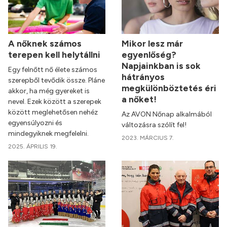
A nőknek számos
Mikor lesz már
terepen kell helytállni
egyenlőség?
Napjainkban is sok
Egy felnőtt nő élete számos
hátrányos
szerepből tevődik össze. Pláne
megkülönböztetés éri
akkor, ha még gyereket is
a nőket!
nevel. Ezek között a szerepek
között meglehetősen nehéz
Az AVON Nőnap alkalmából
egyensúlyozni és
változásra szólít fel!
mindegyiknek megfelelni.
2023. MÁRCIUS 7.
2025. ÁPRILIS 19.