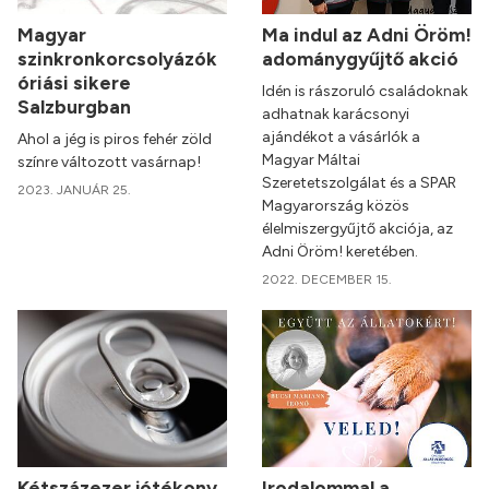
Magyar
Ma indul az Adni Öröm!
szinkronkorcsolyázók
adománygyűjtő akció
óriási sikere
Idén is rászoruló családoknak
Salzburgban
adhatnak karácsonyi
ajándékot a vásárlók a
Ahol a jég is piros fehér zöld
Magyar Máltai
színre változott vasárnap!
Szeretetszolgálat és a SPAR
2023. JANUÁR 25.
Magyarország közös
élelmiszergyűjtő akciója, az
Adni Öröm! keretében.
2022. DECEMBER 15.
Kétszázezer jótékony
Irodalommal a