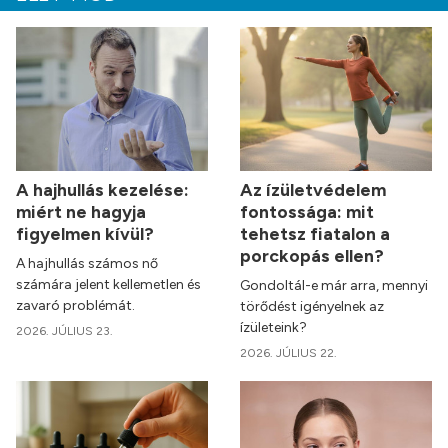
A hajhullás kezelése:
Az ízületvédelem
miért ne hagyja
fontossága: mit
figyelmen kívül?
tehetsz fiatalon a
porckopás ellen?
A hajhullás számos nő
számára jelent kellemetlen és
Gondoltál-e már arra, mennyi
zavaró problémát.
törődést igényelnek az
ízületeink?
2026. JÚLIUS 23.
2026. JÚLIUS 22.