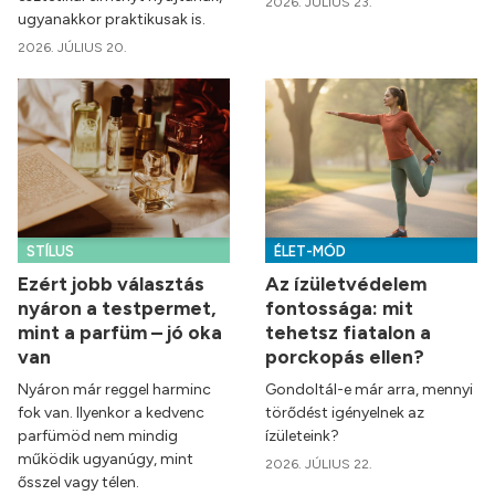
2026. JÚLIUS 23.
ugyanakkor praktikusak is.
2026. JÚLIUS 20.
STÍLUS
ÉLET-MÓD
Ezért jobb választás
Az ízületvédelem
nyáron a testpermet,
fontossága: mit
mint a parfüm – jó oka
tehetsz fiatalon a
van
porckopás ellen?
Nyáron már reggel harminc
Gondoltál-e már arra, mennyi
fok van. Ilyenkor a kedvenc
törődést igényelnek az
parfümöd nem mindig
ízületeink?
működik ugyanúgy, mint
2026. JÚLIUS 22.
ősszel vagy télen.