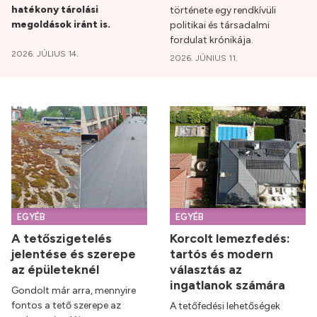
hatékony tárolási
története egy rendkívüli
megoldások iránt is.
politikai és társadalmi
fordulat krónikája.
2026. JÚLIUS 14.
2026. JÚNIUS 11.
EGYÉB
EGYÉB
A tetőszigetelés
Korcolt lemezfedés:
jelentése és szerepe
tartós és modern
az épületeknél
választás az
ingatlanok számára
Gondolt már arra, mennyire
fontos a tető szerepe az
A tetőfedési lehetőségek