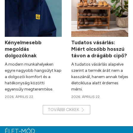
Kényelmesebb
Tudatos vásárlás:
megoldás
Miért olcsóbb hosszú
dolgozóknak
távon a drágább cipő?
A modern munkahelyeken
A tudatos vásárlás alapelve
egyre nagyobb hangsúlyt kap
szerint a termék árát nem a
a dolgozói komfort és a
kasszánál, hanem annak teljes
hatékonyság közötti
életciklusa alatt érdemes
egyensúly megteremtése.
mérni.
2026. ÁPRILIS 22.
2026. ÁPRILIS 22.
TOVÁBBI CIKKEK
ÉLET-MÓD