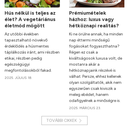
Hús nélkül is teljes az
Prémiumételek
élet? A vegetáriánus
házhoz: luxus vagy
életmód mögött
hétköznapi realitás?
Az utóbbi években
Ki ne örülne annak, ha minden
tapasztalható növekvő
nap éttermi minőségű
érdeklődés a húsmentes
fogásokat fogyaszthatna?
táplálkozás iránt, ami részben
Régen ez csak a
etikai, részben pedig
kiváltságosok luxusa volt, de
egészségügyi
mostanra akár a
megfontolásokból fakad.
hétköznapjaink részévé is
válhat. Persze, ehhez kellenek
2025. JÚLIUS 18.
olyan szolgáltatók, akik nem
egyszerűen csak kiviszik a
meleg ebédet, hanem
odafigyelnek a minőségre is.
2025. MÁRCIUS 23.
TOVÁBBI CIKKEK