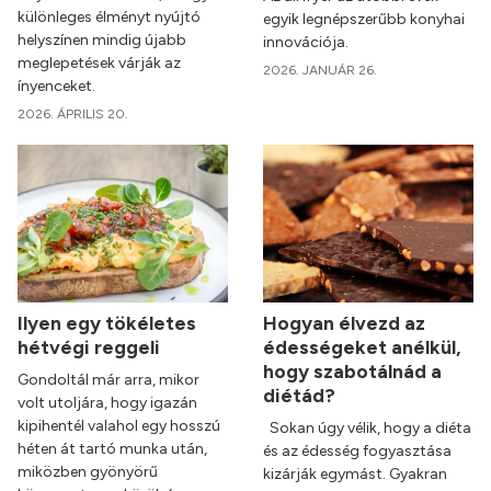
különleges élményt nyújtó
egyik legnépszerűbb konyhai
helyszínen mindig újabb
innovációja.
meglepetések várják az
2026. JANUÁR 26.
ínyenceket.
2026. ÁPRILIS 20.
Ilyen egy tökéletes
Hogyan élvezd az
hétvégi reggeli
édességeket anélkül,
hogy szabotálnád a
Gondoltál már arra, mikor
diétád?
volt utoljára, hogy igazán
kipihentél valahol egy hosszú
Sokan úgy vélik, hogy a diéta
héten át tartó munka után,
és az édesség fogyasztása
miközben gyönyörű
kizárják egymást. Gyakran