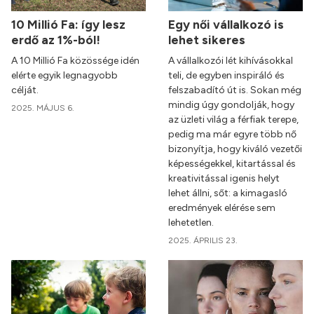
10 Millió Fa: így lesz
Egy női vállalkozó is
erdő az 1%-ból!
lehet sikeres
A 10 Millió Fa közössége idén
A vállalkozói lét kihívásokkal
elérte egyik legnagyobb
teli, de egyben inspiráló és
célját.
felszabadító út is. Sokan még
mindig úgy gondolják, hogy
2025. MÁJUS 6.
az üzleti világ a férfiak terepe,
pedig ma már egyre több nő
bizonyítja, hogy kiváló vezetői
képességekkel, kitartással és
kreativitással igenis helyt
lehet állni, sőt: a kimagasló
eredmények elérése sem
lehetetlen.
2025. ÁPRILIS 23.