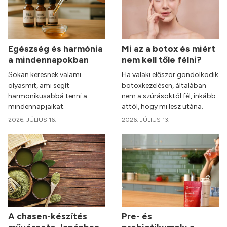
Egészség és harmónia
Mi az a botox és miért
a mindennapokban
nem kell tőle félni?
Sokan keresnek valami
Ha valaki először gondolkodik
olyasmit, ami segít
botoxkezelésen, általában
harmonikusabbá tenni a
nem a szúrásoktól fél, inkább
mindennapjaikat.
attól, hogy mi lesz utána.
2026. JÚLIUS 16.
2026. JÚLIUS 13.
A chasen-készítés
Pre- és