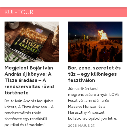
KUL-TOUR
Megjelent Bojár Iván
Bor, zene, szeretet és
András új könyve: A
tűz – egy különleges
Tisza áradása – A
fesztiválon
rendszerváltás rövid
Június 6-án kerül
története
megrendezésre a nyári LOVE
Fesztivál, ami idén a Be
Bojár Iván András legújabb
Massive Horizon és a
kötete, A Tisza áradása – A
Haraszthy Pincészet
rendszerváltás rövid
kollaborációjából jön létre.
története egy rendkívüli
politikai és társadalmi
2026. MÁJUS 27.