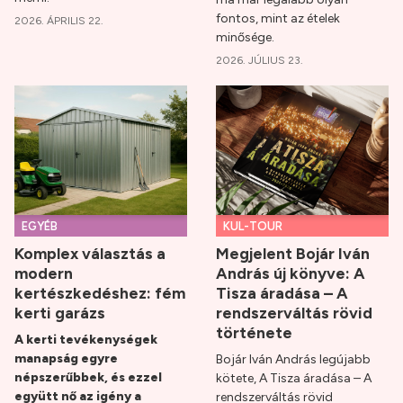
fontos, mint az ételek
2026. ÁPRILIS 22.
minősége.
2026. JÚLIUS 23.
EGYÉB
KUL-TOUR
Komplex választás a
Megjelent Bojár Iván
modern
András új könyve: A
kertészkedéshez: fém
Tisza áradása – A
kerti garázs
rendszerváltás rövid
története
A kerti tevékenységek
manapság egyre
Bojár Iván András legújabb
népszerűbbek, és ezzel
kötete, A Tisza áradása – A
együtt nő az igény a
rendszerváltás rövid