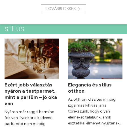
TOVÁBBI CIKKEK
STÍLUS
Ezért jobb választás
Elegancia és stílus
nyáron a testpermet,
otthon
mint a parfüm – jó oka
Az otthoni díszítés mindig
van
izgalmas kihívás, arra
törekszünk, hogy olyan
Nyáron már reggel harminc
elemeket találjunk, amik
fok van. Ilyenkor a kedvenc
esztétikai élményt nyújtanak,
parfümöd nem mindig