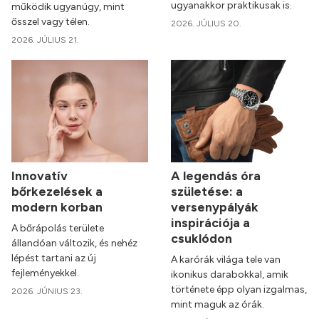
ugyanakkor praktikusak is.
működik ugyanúgy, mint
ősszel vagy télen.
2026. JÚLIUS 20.
2026. JÚLIUS 21.
Innovatív
A legendás óra
bőrkezelések a
születése: a
modern korban
versenypályák
inspirációja a
A bőrápolás területe
csuklódon
állandóan változik, és nehéz
lépést tartani az új
A karórák világa tele van
fejleményekkel.
ikonikus darabokkal, amik
története épp olyan izgalmas,
2026. JÚNIUS 23.
mint maguk az órák.