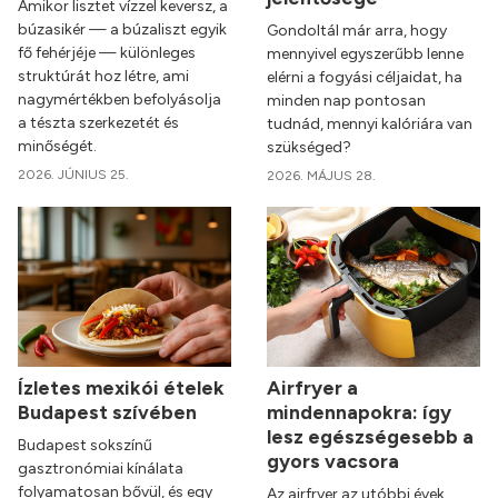
Amikor lisztet vízzel keversz, a
búzasikér — a búzaliszt egyik
Gondoltál már arra, hogy
fő fehérjéje — különleges
mennyivel egyszerűbb lenne
struktúrát hoz létre, ami
elérni a fogyási céljaidat, ha
nagymértékben befolyásolja
minden nap pontosan
a tészta szerkezetét és
tudnád, mennyi kalóriára van
minőségét.
szükséged?
2026. JÚNIUS 25.
2026. MÁJUS 28.
Ízletes mexikói ételek
Airfryer a
Budapest szívében
mindennapokra: így
lesz egészségesebb a
Budapest sokszínű
gyors vacsora
gasztronómiai kínálata
folyamatosan bővül, és egy
Az airfryer az utóbbi évek