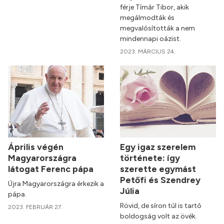
férje Tímár Tibor, akik
megálmodták és
megvalósították a nem
mindennapi oázist.
2023. MÁRCIUS 24.
Április végén
Egy igaz szerelem
Magyarországra
története: így
látogat Ferenc pápa
szerette egymást
Petőfi és Szendrey
Újra Magyarországra érkezik a
Júlia
pápa.
Rövid, de síron túl is tartó
2023. FEBRUÁR 27.
boldogság volt az övék.