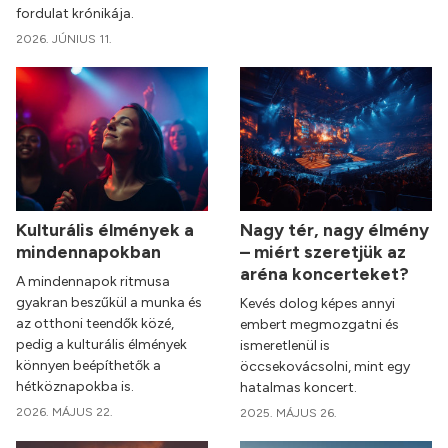
fordulat krónikája.
2026. JÚNIUS 11.
Kulturális élmények a
Nagy tér, nagy élmény
mindennapokban
– miért szeretjük az
aréna koncerteket?
A mindennapok ritmusa
gyakran beszűkül a munka és
Kevés dolog képes annyi
az otthoni teendők közé,
embert megmozgatni és
pedig a kulturális élmények
ismeretlenül is
könnyen beépíthetők a
öccsekovácsolni, mint egy
hétköznapokba is.
hatalmas koncert.
2026. MÁJUS 22.
2025. MÁJUS 26.