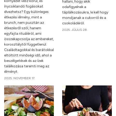
környezet vesz körül, és
hallani, hogy akik
ínycsiklandó fogásokat
odafigyelnek a
élvezhetsz? Egy különleges
táplálkozásukra, le kell hogy
étkezési élmény, mint a
mondjanak a cukorról és a
brunch, nem pusztán az
csokoládéról.
étkezésről szól, hanem
2025. JÚLIUS 28.
egyfajta rituáléról, ami
összekapcsolja az embereket,
korosztálytól függetlenül.
Családtagokkal és barátokkal
eltöltött minőségi idő, ahol a
beszélgetések és az ízek
találkozása teremti meg az
élményt.
2025. NOVEMBER 17.