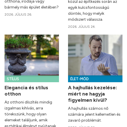
otthona, irodája vagy
közül az építkezés során az
bármely más épület életében?
egyik kulcsfontosságú
döntés, hogy melyik
2026. JÚLIUS 26.
módszert válassza.
2026. JÚLIUS 24.
STÍLUS
ÉLET-MÓD
Elegancia és stílus
A hajhullás kezelése:
otthon
miért ne hagyja
figyelmen kívül?
Az otthoni díszítés mindig
izgalmas kihívás, arra
A hajhullás számos nő
törekszünk, hogy olyan
számára jelent kellemetlen és
elemeket találjunk, amik
zavaró problémát.
esztétikai élményt nyújtanak,