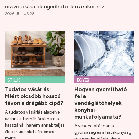
összerakása elengedhetetlen a sikerhez.
2026. JÚLIUS 28.
STÍLUS
EGYÉB
Tudatos vásárlás:
Hogyan gyorsítható
Miért olcsóbb hosszú
fel a
távon a drágább cipő?
vendéglátóhelyek
konyhai
A tudatos vásárlás alapelve
munkafolyamata?
szerint a termék árát nem a
kasszánál, hanem annak teljes
A vendéglátásban a
életciklusa alatt érdemes
gyorsaság és a hatékonyság
mérni.
ma már legalább olyan