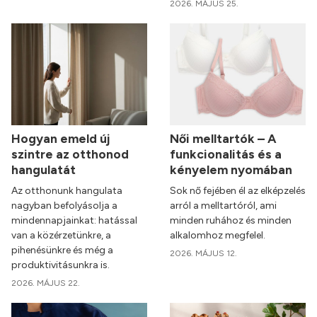
2026. MÁJUS 25.
Hogyan emeld új
Női melltartók – A
szintre az otthonod
funkcionalitás és a
hangulatát
kényelem nyomában
Az otthonunk hangulata
Sok nő fejében él az elképzelés
nagyban befolyásolja a
arról a melltartóról, ami
mindennapjainkat: hatással
minden ruhához és minden
van a közérzetünkre, a
alkalomhoz megfelel.
pihenésünkre és még a
2026. MÁJUS 12.
produktivitásunkra is.
2026. MÁJUS 22.