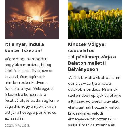
Itt a nyár, indul a
Kincsek Völgye:
koncertszezon!
csodálatos
tulipánünnep várja a
Végre magunk mögött
Balaton melletti
hagyjuk a morózus, hideg
Bálványoson
telet és a szeszélyes, szeles
tavaszt, és megérkezik
„A lélek beköltözik abba, amit
minden rocker kedvenc
csinálsz – tartja a hawaii
évszaka, a nyár. Vele együtt
őslakók mondása. Mi ennek
érkeznek a koncertek, a
szellemében építjük évről évre
fesztiválok, és badarság lenne
a Kincsek Völgyét, hogy akik
tagadni, hogy a nyomukban
ellátogatnak hozzánk, valódi
ott jár a hőség, a porfelhő és
kincsekkel és valódi
az izzadás.
élményekkel távozzanak” –
vallja Timár Zsuzsanna és
2023. MÁJUS 3.