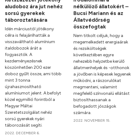
aludoboz ára jut nehéz
nélkülöző állatokért –
sorsú gyerekek
Bucsi Mariann és az
táboroztatására
Állatvédőrség
összefogtak
Idén márciustól jótékony
célra is felajánlhatták a
Nem titkolt céljuk, hogy a
visszaváltható alumínium
megemelkedett energiaárak
italdobozok árát a
és rezsiköltségek
fogyasztók. A
következtében egyre
kezdeményezésnek
nehezebb helyzetbe kerülő
köszönhetően 200 ezer
állatmenhelyek és -otthonok
doboz gyűlt össze, ami több
a jövőben is képesek legyenek
mint 3 tonna
működni, a rászorulókat
újrahasznosítható
megmenteni, valamint
alumíniumot jelent. A befolyt
megfelelő színvonalú ellátást
közel egymillió forintból a
biztosíthassanak a
Magyar Máltai
befogadott jószágok
Szeretetszolgálat nehéz
számára.
sorsú gyerekek nyári
2022. NOVEMBER 15.
táborozását segíti.
2022. DECEMBER 6.