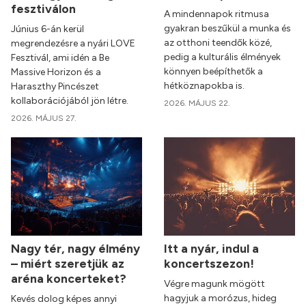
fesztiválon
A mindennapok ritmusa
gyakran beszűkül a munka és
Június 6-án kerül
az otthoni teendők közé,
megrendezésre a nyári LOVE
pedig a kulturális élmények
Fesztivál, ami idén a Be
könnyen beépíthetők a
Massive Horizon és a
hétköznapokba is.
Haraszthy Pincészet
kollaborációjából jön létre.
2026. MÁJUS 22.
2026. MÁJUS 27.
Nagy tér, nagy élmény
Itt a nyár, indul a
– miért szeretjük az
koncertszezon!
aréna koncerteket?
Végre magunk mögött
hagyjuk a morózus, hideg
Kevés dolog képes annyi