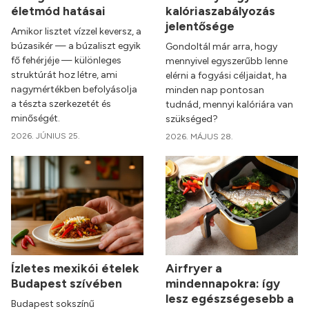
életmód hatásai
kalóriaszabályozás
jelentősége
Amikor lisztet vízzel keversz, a
búzasikér — a búzaliszt egyik
Gondoltál már arra, hogy
fő fehérjéje — különleges
mennyivel egyszerűbb lenne
struktúrát hoz létre, ami
elérni a fogyási céljaidat, ha
nagymértékben befolyásolja
minden nap pontosan
a tészta szerkezetét és
tudnád, mennyi kalóriára van
minőségét.
szükséged?
2026. JÚNIUS 25.
2026. MÁJUS 28.
Ízletes mexikói ételek
Airfryer a
Budapest szívében
mindennapokra: így
lesz egészségesebb a
Budapest sokszínű