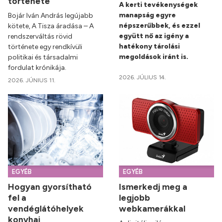
története
A kerti tevékenységek
manapság egyre
Bojár Iván András legújabb
népszerűbbek, és ezzel
kötete, A Tisza áradása – A
együtt nő az igény a
rendszerváltás rövid
hatékony tárolási
története egy rendkívüli
megoldások iránt is.
politikai és társadalmi
fordulat krónikája.
2026. JÚLIUS 14.
2026. JÚNIUS 11.
EGYÉB
EGYÉB
Hogyan gyorsítható
Ismerkedj meg a
fel a
legjobb
vendéglátóhelyek
webkamerákkal
konyhai