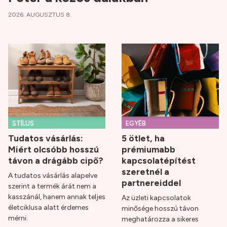
2026. AUGUSZTUS 8.
STÍLUS
EGYÉB
Tudatos vásárlás:
5 ötlet, ha
Miért olcsóbb hosszú
prémiumabb
távon a drágább cipő?
kapcsolatépítést
szeretnél a
A tudatos vásárlás alapelve
partnereiddel
szerint a termék árát nem a
kasszánál, hanem annak teljes
Az üzleti kapcsolatok
életciklusa alatt érdemes
minősége hosszú távon
mérni.
meghatározza a sikeres