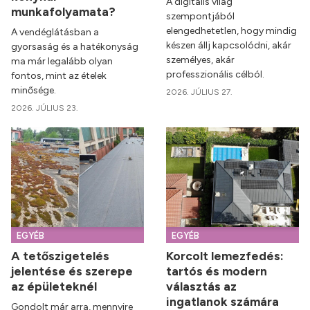
A digitális világ
munkafolyamata?
szempontjából
elengedhetetlen, hogy mindig
A vendéglátásban a
készen állj kapcsolódni, akár
gyorsaság és a hatékonyság
személyes, akár
ma már legalább olyan
professzionális célból.
fontos, mint az ételek
minősége.
2026. JÚLIUS 27.
2026. JÚLIUS 23.
EGYÉB
EGYÉB
A tetőszigetelés
Korcolt lemezfedés:
jelentése és szerepe
tartós és modern
az épületeknél
választás az
ingatlanok számára
Gondolt már arra, mennyire