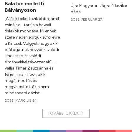
Balaton melletti
Újra Magyarországra érkezik a
Bálványoson
pápa.
„A lélek beköltözik abba, amit
2023. FEBRUÁR 27.
csinálsz – tartja a hawaii
őslakók mondása. Mi ennek
szellemében építjük évről évre
a Kincsek Völgyét, hogy akik
ellátogatnak hozzánk, valódi
kincsekkel és valódi
élményekkel távozzanak” –
vallja Timár Zsuzsanna és
férje Tímár Tibor, akik
megálmodták és
megvalósították a nem
mindennapi oázist.
2023. MÁRCIUS 24.
TOVÁBBI CIKKEK