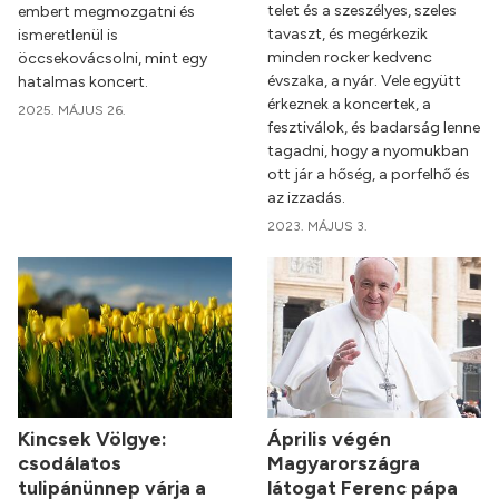
telet és a szeszélyes, szeles
embert megmozgatni és
tavaszt, és megérkezik
ismeretlenül is
minden rocker kedvenc
öccsekovácsolni, mint egy
évszaka, a nyár. Vele együtt
hatalmas koncert.
érkeznek a koncertek, a
2025. MÁJUS 26.
fesztiválok, és badarság lenne
tagadni, hogy a nyomukban
ott jár a hőség, a porfelhő és
az izzadás.
2023. MÁJUS 3.
Kincsek Völgye:
Április végén
csodálatos
Magyarországra
tulipánünnep várja a
látogat Ferenc pápa