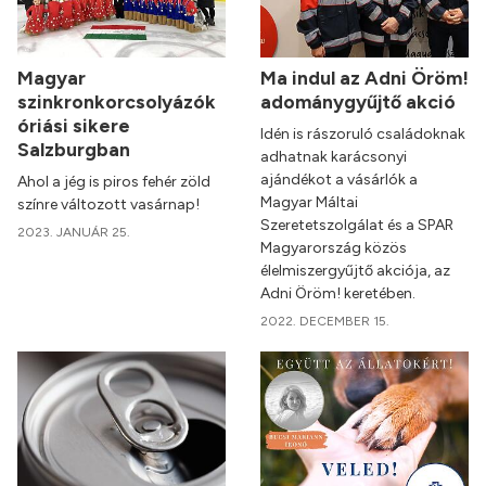
Magyar
Ma indul az Adni Öröm!
szinkronkorcsolyázók
adománygyűjtő akció
óriási sikere
Idén is rászoruló családoknak
Salzburgban
adhatnak karácsonyi
ajándékot a vásárlók a
Ahol a jég is piros fehér zöld
Magyar Máltai
színre változott vasárnap!
Szeretetszolgálat és a SPAR
2023. JANUÁR 25.
Magyarország közös
élelmiszergyűjtő akciója, az
Adni Öröm! keretében.
2022. DECEMBER 15.