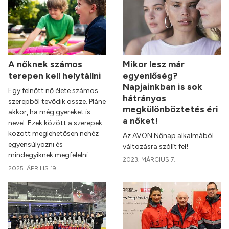
A nőknek számos
Mikor lesz már
terepen kell helytállni
egyenlőség?
Napjainkban is sok
Egy felnőtt nő élete számos
hátrányos
szerepből tevődik össze. Pláne
megkülönböztetés éri
akkor, ha még gyereket is
a nőket!
nevel. Ezek között a szerepek
között meglehetősen nehéz
Az AVON Nőnap alkalmából
egyensúlyozni és
változásra szólít fel!
mindegyiknek megfelelni.
2023. MÁRCIUS 7.
2025. ÁPRILIS 19.