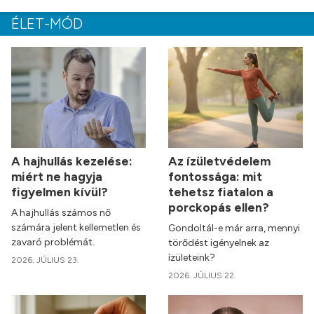
ÉLET-MÓD
A hajhullás kezelése:
Az ízületvédelem
miért ne hagyja
fontossága: mit
figyelmen kívül?
tehetsz fiatalon a
porckopás ellen?
A hajhullás számos nő
számára jelent kellemetlen és
Gondoltál-e már arra, mennyi
zavaró problémát.
törődést igényelnek az
ízületeink?
2026. JÚLIUS 23.
2026. JÚLIUS 22.