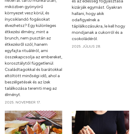
héten át tartó munka után,
és az édesség fogyasztása
miközben gyönyörű
kizárják egymást. Gyakran
környezet vesz körül, és
hallani, hogy akik
ínycsiklandó fogásokat
odafigyelnek a
élvezhetsz? Egy különleges
táplálkozásukra, le kell hogy
étkezési élmény, mint a
mondjanak a cukorról és a
brunch, nem pusztán az
csokoládéról.
étkezésről szól, hanem
2025. JÚLIUS 28.
egyfajta rituáléról, ami
összekapcsolja az embereket,
korosztálytól függetlenül.
Családtagokkal és barátokkal
eltöltött minőségi idő, ahol a
beszélgetések és az ízek
találkozása teremti meg az
élményt.
2025. NOVEMBER 17.