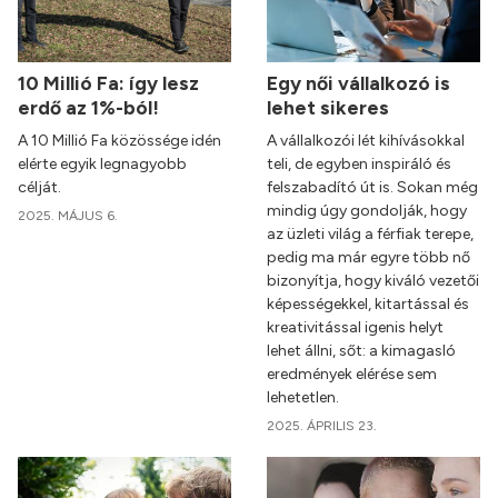
10 Millió Fa: így lesz
Egy női vállalkozó is
erdő az 1%-ból!
lehet sikeres
A 10 Millió Fa közössége idén
A vállalkozói lét kihívásokkal
elérte egyik legnagyobb
teli, de egyben inspiráló és
célját.
felszabadító út is. Sokan még
mindig úgy gondolják, hogy
2025. MÁJUS 6.
az üzleti világ a férfiak terepe,
pedig ma már egyre több nő
bizonyítja, hogy kiváló vezetői
képességekkel, kitartással és
kreativitással igenis helyt
lehet állni, sőt: a kimagasló
eredmények elérése sem
lehetetlen.
2025. ÁPRILIS 23.