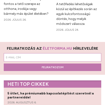
fontos a tető szerepe az
A tetőfedési lehetőségek
otthona, irodája vagy
közül az építkezés során az
bármely más épület életében?
egyik kulcsfontosságú
döntés, hogy melyik
2026. JÚLIUS 26.
módszert válassza.
2026. JÚLIUS 24.
FELIRATKOZÁS AZ
ÉLETFORMA.HU
HÍRLEVELÉRE
FELIRATKOZOM
HETI TOP CIKKEK
5 ötlet, ha prémiumabb kapcsolatépítést szeretnél a
partnereiddel
2026. AUGUSZTUS 6.