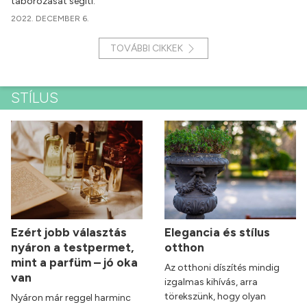
táborozását segíti.
2022. DECEMBER 6.
TOVÁBBI CIKKEK
STÍLUS
Ezért jobb választás
Elegancia és stílus
nyáron a testpermet,
otthon
mint a parfüm – jó oka
Az otthoni díszítés mindig
van
izgalmas kihívás, arra
törekszünk, hogy olyan
Nyáron már reggel harminc