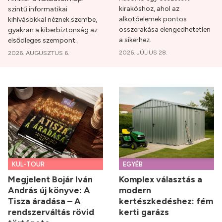
kirakóshoz, ahol az
szintű informatikai
alkotóelemek pontos
kihívásokkal néznek szembe,
összerakása elengedhetetlen
gyakran a kiberbiztonság az
a sikerhez.
elsődleges szempont.
2026. JÚLIUS 28.
2026. AUGUSZTUS 6.
KUL-TOUR
EGYÉB
Megjelent Bojár Iván
Komplex választás a
András új könyve: A
modern
Tisza áradása – A
kertészkedéshez: fém
rendszerváltás rövid
kerti garázs