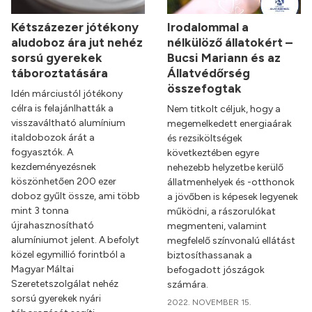
Kétszázezer jótékony
Irodalommal a
aludoboz ára jut nehéz
nélkülöző állatokért –
sorsú gyerekek
Bucsi Mariann és az
táboroztatására
Állatvédőrség
összefogtak
Idén márciustól jótékony
célra is felajánlhatták a
Nem titkolt céljuk, hogy a
visszaváltható alumínium
megemelkedett energiaárak
italdobozok árát a
és rezsiköltségek
fogyasztók. A
következtében egyre
kezdeményezésnek
nehezebb helyzetbe kerülő
köszönhetően 200 ezer
állatmenhelyek és -otthonok
doboz gyűlt össze, ami több
a jövőben is képesek legyenek
mint 3 tonna
működni, a rászorulókat
újrahasznosítható
megmenteni, valamint
alumíniumot jelent. A befolyt
megfelelő színvonalú ellátást
közel egymillió forintból a
biztosíthassanak a
Magyar Máltai
befogadott jószágok
Szeretetszolgálat nehéz
számára.
sorsú gyerekek nyári
2022. NOVEMBER 15.