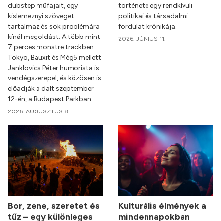
dubstep műfajait, egy
története egy rendkívüli
kislemeznyi szöveget
politikai és társadalmi
tartalmaz és sok problémára
fordulat krónikája.
kínál megoldást. A több mint
2026. JÚNIUS 11.
7 perces monstre trackben
Tokyo, Bauxit és Még5 mellett
Janklovics Péter humorista is
vendégszerepel, és közösen is
előadják a dalt szeptember
12-én, a Budapest Parkban.
2026. AUGUSZTUS 8.
Bor, zene, szeretet és
Kulturális élmények a
tűz – egy különleges
mindennapokban