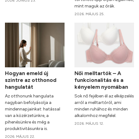
2026. JÚNIUS 23.
mint maguk az órák.
2026. MÁJUS 25.
Hogyan emeld új
Női melltartók – A
szintre az otthonod
funkcionalitás és a
hangulatát
kényelem nyomában
Az otthonunk hangulata
Sok nő fejében él az elképzelés
nagyban befolyásolja a
arról a melltartóról, ami
mindennapjainkat: hatással
minden ruhához és minden
van a közérzetünkre, a
alkalomhoz megfelel.
pihenésünkre és még a
2026. MÁJUS 12.
produktivitásunkra is.
2026. MÁJUS 22.