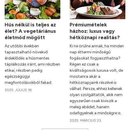
Hús nélkül is teljes az
Prémiumételek
élet? A vegetáriánus
házhoz: luxus vagy
életmód mögött
hétköznapi realitás?
Az utóbbi években
Ki ne örülne annak, ha minden
tapasztalható növekvő
nap éttermi minőségű
érdeklődés a húsmentes
fogásokat fogyaszthatna?
táplálkozás iránt, ami részben
Régen ez csak a
etikai, részben pedig
kiváltságosok luxusa volt, de
egészségügyi
mostanra akár a
megfontolásokból fakad.
hétköznapjaink részévé is
válhat. Persze, ehhez kellenek
2025. JÚLIUS 18.
olyan szolgáltatók, akik nem
egyszerűen csak kiviszik a
meleg ebédet, hanem
odafigyelnek a minőségre is.
2025. MÁRCIUS 23.