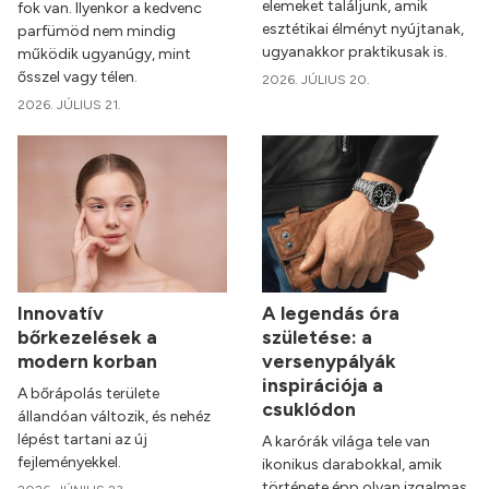
elemeket találjunk, amik
fok van. Ilyenkor a kedvenc
esztétikai élményt nyújtanak,
parfümöd nem mindig
ugyanakkor praktikusak is.
működik ugyanúgy, mint
ősszel vagy télen.
2026. JÚLIUS 20.
2026. JÚLIUS 21.
Innovatív
A legendás óra
bőrkezelések a
születése: a
modern korban
versenypályák
inspirációja a
A bőrápolás területe
csuklódon
állandóan változik, és nehéz
lépést tartani az új
A karórák világa tele van
fejleményekkel.
ikonikus darabokkal, amik
története épp olyan izgalmas,