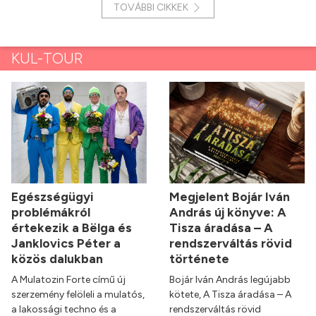
TOVÁBBI CIKKEK
KUL-TOUR
Egészségügyi
Megjelent Bojár Iván
problémákról
András új könyve: A
értekezik a Bëlga és
Tisza áradása – A
Janklovics Péter a
rendszerváltás rövid
közös dalukban
története
A Mulatozin Forte című új
Bojár Iván András legújabb
szerzemény felöleli a mulatós,
kötete, A Tisza áradása – A
a lakossági techno és a
rendszerváltás rövid