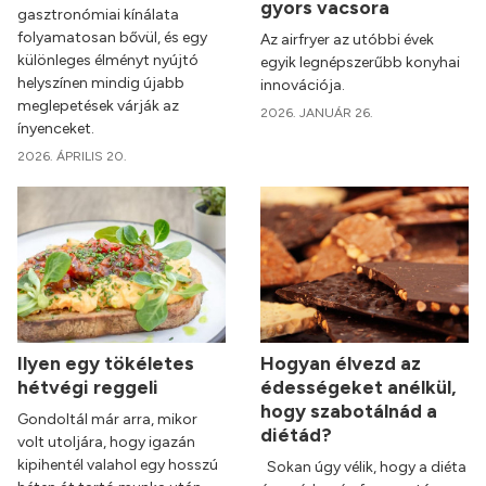
gyors vacsora
gasztronómiai kínálata
folyamatosan bővül, és egy
Az airfryer az utóbbi évek
különleges élményt nyújtó
egyik legnépszerűbb konyhai
helyszínen mindig újabb
innovációja.
meglepetések várják az
2026. JANUÁR 26.
ínyenceket.
2026. ÁPRILIS 20.
Ilyen egy tökéletes
Hogyan élvezd az
hétvégi reggeli
édességeket anélkül,
hogy szabotálnád a
Gondoltál már arra, mikor
diétád?
volt utoljára, hogy igazán
kipihentél valahol egy hosszú
Sokan úgy vélik, hogy a diéta