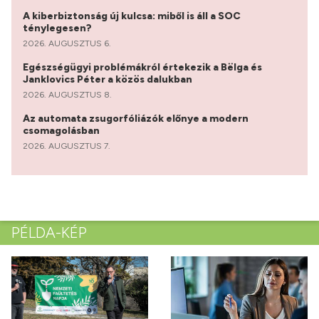
A kiberbiztonság új kulcsa: miből is áll a SOC
ténylegesen?
2026. AUGUSZTUS 6.
Egészségügyi problémákról értekezik a Bëlga és
Janklovics Péter a közös dalukban
2026. AUGUSZTUS 8.
Az automata zsugorfóliázók előnye a modern
csomagolásban
2026. AUGUSZTUS 7.
PÉLDA-KÉP