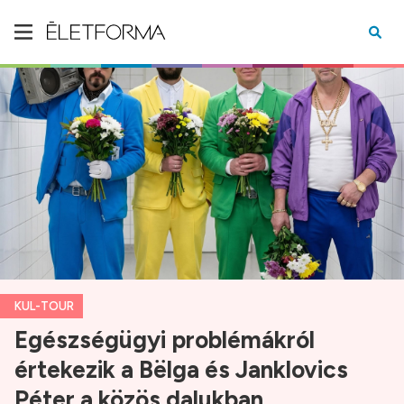
KUL-TOUR
Egészségügyi problémákról
értekezik a Bëlga és Janklovics
Péter a közös dalukban