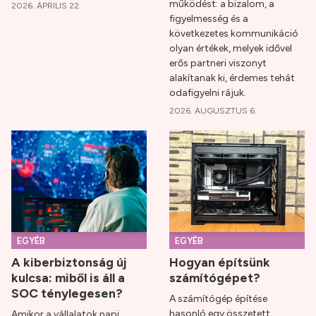
működést: a bizalom, a
2026. ÁPRILIS 22.
figyelmesség és a
következetes kommunikáció
olyan értékek, melyek idővel
erős partneri viszonyt
alakítanak ki, érdemes tehát
odafigyelni rájuk.
2026. AUGUSZTUS 6.
EGYÉB
EGYÉB
A kiberbiztonság új
Hogyan építsünk
kulcsa: miből is áll a
számítógépet?
SOC ténylegesen?
A számítógép építése
hasonló egy összetett
Amikor a vállalatok napi