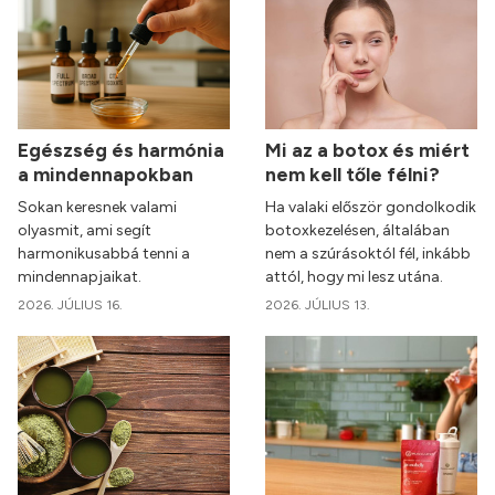
Egészség és harmónia
Mi az a botox és miért
a mindennapokban
nem kell tőle félni?
Sokan keresnek valami
Ha valaki először gondolkodik
olyasmit, ami segít
botoxkezelésen, általában
harmonikusabbá tenni a
nem a szúrásoktól fél, inkább
mindennapjaikat.
attól, hogy mi lesz utána.
2026. JÚLIUS 16.
2026. JÚLIUS 13.