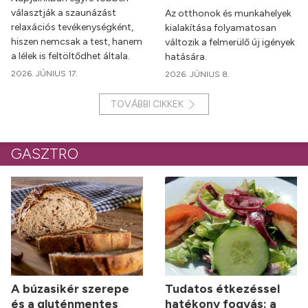
választják a szaunázást
Az otthonok és munkahelyek
relaxációs tevékenységként,
kialakítása folyamatosan
hiszen nemcsak a test, hanem
változik a felmerülő új igények
a lélek is feltöltődhet általa.
hatására.
2026. JÚNIUS 17.
2026. JÚNIUS 8.
TOVÁBBI CIKKEK
GASZTRO
A búzasikér szerepe
Tudatos étkezéssel
és a gluténmentes
hatékony fogyás: a