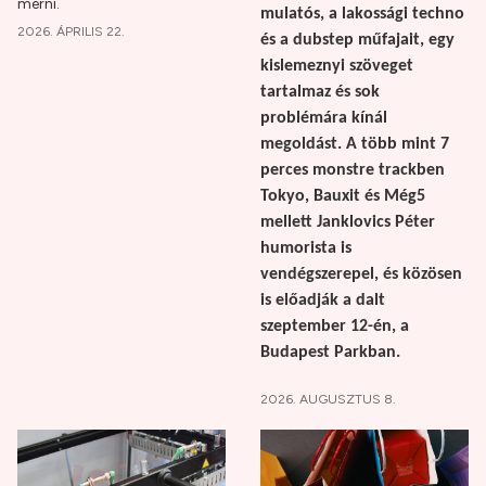
mérni.
mulatós, a lakossági techno
2026. ÁPRILIS 22.
és a dubstep műfajait, egy
kislemeznyi szöveget
tartalmaz és sok
problémára kínál
megoldást. A több mint 7
perces monstre trackben
Tokyo, Bauxit és Még5
mellett Janklovics Péter
humorista is
vendégszerepel, és közösen
is előadják a dalt
szeptember 12-én, a
Budapest Parkban.
2026. AUGUSZTUS 8.