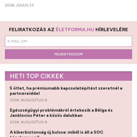
2026. JÚLIUS 23.
FELIRATKOZÁS AZ
ÉLETFORMA.HU
HÍRLEVELÉRE
FELIRATKOZOM
HETI TOP CIKKEK
5 ötlet, ha prémiumabb kapcsolatépítést szeretnél a
partnereiddel
2026. AUGUSZTUS 6.
Egészségügyi problémákról értekezik a Bëlga és
Janklovics Péter a közös dalukban
2026. AUGUSZTUS 8.
A kiberbiztonság új kulcsa: miből is áll a SOC