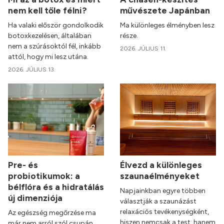
nem kell tőle félni?
művészete Japánban
Ha valaki először gondolkodik
Ma különleges élményben lesz
botoxkezelésen, általában
része.
nem a szúrásoktól fél, inkább
2026. JÚLIUS 11.
attól, hogy mi lesz utána.
2026. JÚLIUS 13.
Pre- és
Élvezd a különleges
probiotikumok: a
szaunaélményeket
bélflóra és a hidratálás
Napjainkban egyre többen
új dimenziója
választják a szaunázást
relaxációs tevékenységként,
Az egészség megőrzése ma
hiszen nemcsak a test, hanem
már nem arról szól csupán,