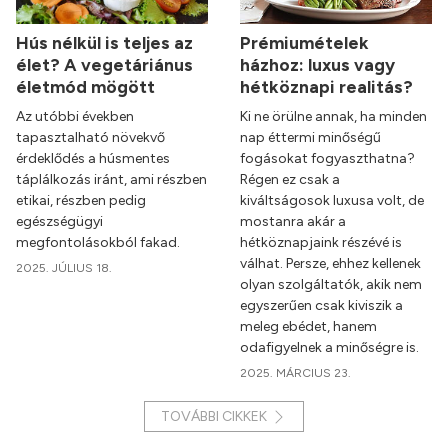
Hús nélkül is teljes az
Prémiumételek
élet? A vegetáriánus
házhoz: luxus vagy
életmód mögött
hétköznapi realitás?
Az utóbbi években
Ki ne örülne annak, ha minden
tapasztalható növekvő
nap éttermi minőségű
érdeklődés a húsmentes
fogásokat fogyaszthatna?
táplálkozás iránt, ami részben
Régen ez csak a
etikai, részben pedig
kiváltságosok luxusa volt, de
egészségügyi
mostanra akár a
megfontolásokból fakad.
hétköznapjaink részévé is
válhat. Persze, ehhez kellenek
2025. JÚLIUS 18.
olyan szolgáltatók, akik nem
egyszerűen csak kiviszik a
meleg ebédet, hanem
odafigyelnek a minőségre is.
2025. MÁRCIUS 23.
TOVÁBBI CIKKEK