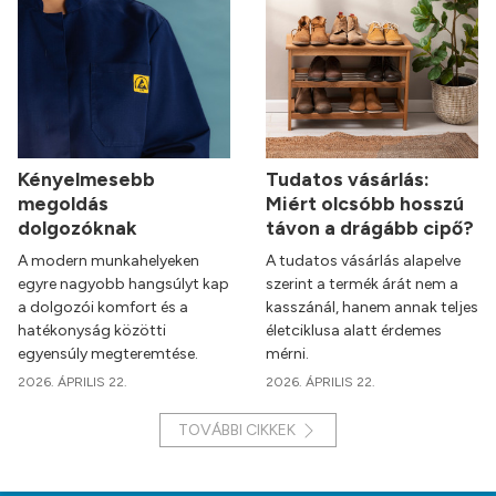
Kényelmesebb
Tudatos vásárlás:
megoldás
Miért olcsóbb hosszú
dolgozóknak
távon a drágább cipő?
A modern munkahelyeken
A tudatos vásárlás alapelve
egyre nagyobb hangsúlyt kap
szerint a termék árát nem a
a dolgozói komfort és a
kasszánál, hanem annak teljes
hatékonyság közötti
életciklusa alatt érdemes
egyensúly megteremtése.
mérni.
2026. ÁPRILIS 22.
2026. ÁPRILIS 22.
TOVÁBBI CIKKEK