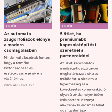
EGYÉB
EGYÉB
Az automata
5 ötlet, ha
zsugorfóliázók előnye
prémiumabb
a modern
kapcsolatépítést
csomagolásban
szeretnél a
partnereiddel
Minden vállalkozónak fontos,
hogy a termékei
Az üzleti kapcsolatok
biztonságosan és
minősége hosszú távon
esztétikusan érjenek el a
meghatározza a sikeres
vásárlókhoz.
működést: a bizalom, a
figyelmesség és a
2026. AUGUSZTUS 7.
következetes kommunikáció
olyan értékek, melyek idővel
erős partneri viszonyt
alakítanak ki, érdemes tehát
odafigyelni rájuk.