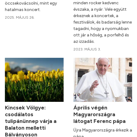
minden rocker kedvenc
öccsekovácsolni, mint egy
évszaka, a nyár. Vele együtt
hatalmas koncert.
érkeznek a koncertek, a
2025. MÁJUS 26.
fesztiválok, és badarság lenne
tagadni, hogy a nyomukban
ott jár a hőség, a porfelhő és
az izzadás.
2023. MÁJUS 3.
Kincsek Völgye:
Április végén
csodálatos
Magyarországra
tulipánünnep várja a
látogat Ferenc pápa
Balaton melletti
Újra Magyarországra érkezik a
Bálványoson
pápa.