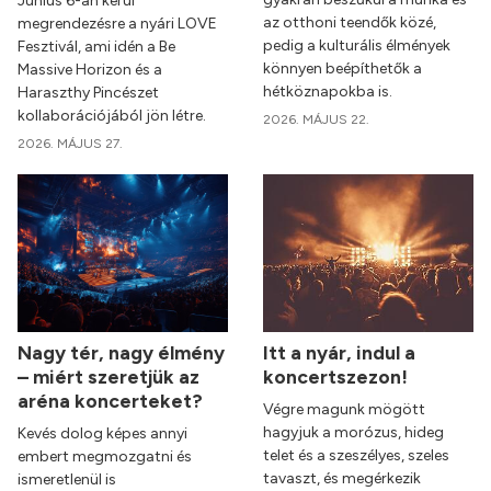
Június 6-án kerül
az otthoni teendők közé,
megrendezésre a nyári LOVE
pedig a kulturális élmények
Fesztivál, ami idén a Be
könnyen beépíthetők a
Massive Horizon és a
hétköznapokba is.
Haraszthy Pincészet
kollaborációjából jön létre.
2026. MÁJUS 22.
2026. MÁJUS 27.
Nagy tér, nagy élmény
Itt a nyár, indul a
– miért szeretjük az
koncertszezon!
aréna koncerteket?
Végre magunk mögött
hagyjuk a morózus, hideg
Kevés dolog képes annyi
telet és a szeszélyes, szeles
embert megmozgatni és
tavaszt, és megérkezik
ismeretlenül is