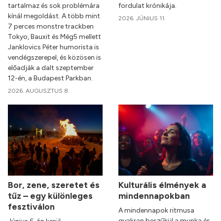
tartalmaz és sok problémára
fordulat krónikája.
kínál megoldást. A több mint
2026. JÚNIUS 11.
7 perces monstre trackben
Tokyo, Bauxit és Még5 mellett
Janklovics Péter humorista is
vendégszerepel, és közösen is
előadják a dalt szeptember
12-én, a Budapest Parkban.
2026. AUGUSZTUS 8.
Bor, zene, szeretet és
Kulturális élmények a
tűz – egy különleges
mindennapokban
fesztiválon
A mindennapok ritmusa
gyakran beszűkül a munka és