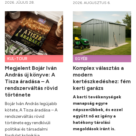
2026. JÚLIUS 28.
2026. AUGUSZTUS 6.
KUL-TOUR
EGYÉB
Megjelent Bojár Iván
Komplex választás a
András új könyve: A
modern
Tisza áradása – A
kertészkedéshez: fém
rendszerváltás rövid
kerti garázs
története
A kerti tevékenységek
manapság egyre
Bojár Iván András legújabb
népszerűbbek, és ezzel
kötete, A Tisza áradása – A
együtt nő az igény a
rendszerváltás rövid
hatékony tárolási
története egy rendkívüli
megoldások iránt is.
politikai és társadalmi
fordulat krónikája.