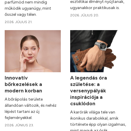
esztétikai élményt nyújtanak,
parfümöd nem mindig
ugyanakkor praktikusak is.
működik ugyanúgy, mint
ősszel vagy télen.
2026. JÚLIUS 20.
2026. JÚLIUS 21.
Innovatív
A legendás óra
bőrkezelések a
születése: a
modern korban
versenypályák
inspirációja a
A bőrápolás területe
csuklódon
állandóan változik, és nehéz
lépést tartani az új
A karórák világa tele van
fejleményekkel.
ikonikus darabokkal, amik
története épp olyan izgalmas,
2026. JÚNIUS 23.
mint maguk az órák.