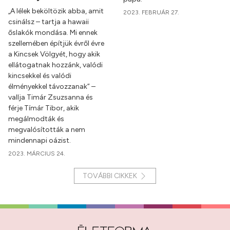
„A lélek beköltözik abba, amit
2023. FEBRUÁR 27.
csinálsz – tartja a hawaii
őslakók mondása. Mi ennek
szellemében építjük évről évre
a Kincsek Völgyét, hogy akik
ellátogatnak hozzánk, valódi
kincsekkel és valódi
élményekkel távozzanak” –
vallja Timár Zsuzsanna és
férje Tímár Tibor, akik
megálmodták és
megvalósították a nem
mindennapi oázist.
2023. MÁRCIUS 24.
TOVÁBBI CIKKEK