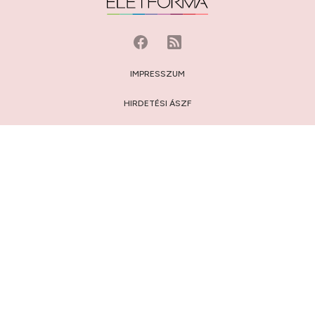
IMPRESSZUM
HIRDETÉSI ÁSZF
MÉDIAAJÁNLAT
JOGI NYILATKOZAT
HOZZÁSZÓLÁSI SZABÁLYZAT
ADATVÉDELEM:
TÁJÉKOZTATÓ
/
BEÁLLÍTÁSOK
© 2009-2026 Privátbankár.hu Kft.
FELIRATKOZÁS AZ ÉLETFORMA.HU HÍRLEVELÉRE