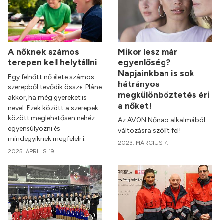
A nőknek számos
Mikor lesz már
terepen kell helytállni
egyenlőség?
Napjainkban is sok
Egy felnőtt nő élete számos
hátrányos
szerepből tevődik össze. Pláne
megkülönböztetés éri
akkor, ha még gyereket is
a nőket!
nevel. Ezek között a szerepek
között meglehetősen nehéz
Az AVON Nőnap alkalmából
egyensúlyozni és
változásra szólít fel!
mindegyiknek megfelelni.
2023. MÁRCIUS 7.
2025. ÁPRILIS 19.