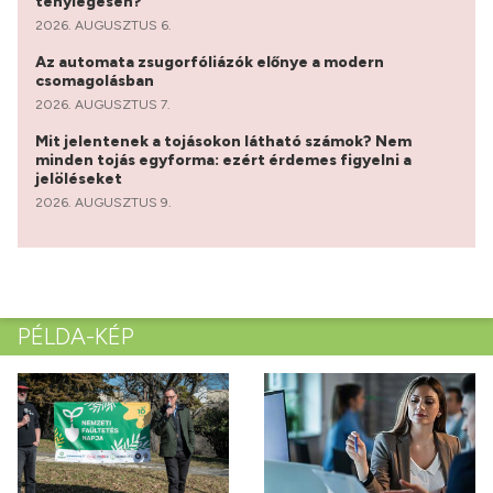
ténylegesen?
2026. AUGUSZTUS 6.
Az automata zsugorfóliázók előnye a modern
csomagolásban
2026. AUGUSZTUS 7.
Mit jelentenek a tojásokon látható számok? Nem
minden tojás egyforma: ezért érdemes figyelni a
jelöléseket
2026. AUGUSZTUS 9.
PÉLDA-KÉP