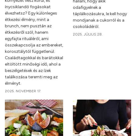
környezet vesz körül, és
hallani, hogy akik
ínycsiklandó fogásokat
odafigyelnek a
élvezhetsz? Egy különleges
táplálkozásukra, le kell hogy
étkezési élmény, mint a
mondjanak a cukorról és a
brunch, nem pusztán az
csokoládéról.
étkezésről szól, hanem
2025. JÚLIUS 28.
egyfajta rituáléról, ami
összekapcsolja az embereket,
korosztálytól függetlenül.
Családtagokkal és barátokkal
eltöltött minőségi idő, ahol a
beszélgetések és az ízek
találkozása teremti meg az
élményt.
2025. NOVEMBER 17.