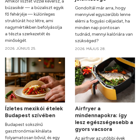
Amikor lisztet vízzel keversz, a
búzasikér — a búzaliszt egyik
Gondoltál már arra, hogy
fő fehérjéje — különleges
mennyivel egyszerűbb lenne
struktúrát hoz létre, ami
elérni a fogyási céljaidat, ha
nagymértékben befolyásolja
minden nap pontosan
a tészta szerkezetét és
tudnád, mennyi kalóriára van
minőségét.
szükséged?
2026. JÚNIUS 25.
2026. MÁJUS 28.
Ízletes mexikói ételek
Airfryer a
Budapest szívében
mindennapokra: így
lesz egészségesebb a
Budapest sokszínű
gyors vacsora
gasztronómiai kínálata
folyamatosan bővül, és egy
Az airfryer az utóbbi évek