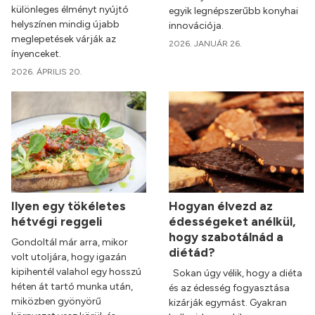
különleges élményt nyújtó
egyik legnépszerűbb konyhai
helyszínen mindig újabb
innovációja.
meglepetések várják az
2026. JANUÁR 26.
ínyenceket.
2026. ÁPRILIS 20.
Ilyen egy tökéletes
Hogyan élvezd az
hétvégi reggeli
édességeket anélkül,
hogy szabotálnád a
Gondoltál már arra, mikor
diétád?
volt utoljára, hogy igazán
kipihentél valahol egy hosszú
Sokan úgy vélik, hogy a diéta
héten át tartó munka után,
és az édesség fogyasztása
miközben gyönyörű
kizárják egymást. Gyakran