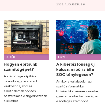
2026. AUGUSZTUS 6.
EGYÉB
EGYÉB
Hogyan építsünk
A kiberbiztonság új
számítógépet?
kulcsa: miből is áll a
SOC ténylegesen?
A számítógép építése
hasonló egy összetett
Amikor a vállalatok napi
kirakóshoz, ahol az
szintű informatikai
alkotóelemek pontos
kihívásokkal néznek szembe,
összerakása elengedhetetlen
gyakran a kiberbiztonság az
a sikerhez.
elsődleges szempont.