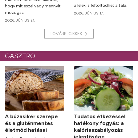
a lélek is feltöltődhet általa.
hogy mit eszel vagy mennyit
mozogsz.
2026. JÚNIUS 17.
2026. JÚNIUS 21.
TOVÁBBI CIKKEK
GASZTRO
A búzasikér szerepe
Tudatos étkezéssel
és a gluténmentes
hatékony fogyás: a
életmód hatásai
kalóriaszabályozás
jelentősége