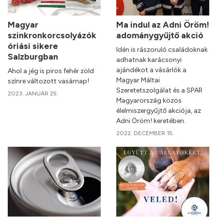
Magyar
Ma indul az Adni Öröm!
szinkronkorcsolyázók
adománygyűjtő akció
óriási sikere
Idén is rászoruló családoknak
Salzburgban
adhatnak karácsonyi
ajándékot a vásárlók a
Ahol a jég is piros fehér zöld
Magyar Máltai
színre változott vasárnap!
Szeretetszolgálat és a SPAR
2023. JANUÁR 25.
Magyarország közös
élelmiszergyűjtő akciója, az
Adni Öröm! keretében.
2022. DECEMBER 15.