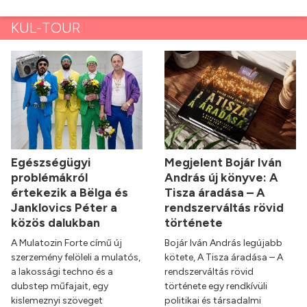
KUL-TOUR
Egészségügyi
Megjelent Bojár Iván
problémákról
András új könyve: A
értekezik a Bëlga és
Tisza áradása – A
Janklovics Péter a
rendszerváltás rövid
közös dalukban
története
A Mulatozin Forte című új
Bojár Iván András legújabb
szerzemény felöleli a mulatós,
kötete, A Tisza áradása – A
a lakossági techno és a
rendszerváltás rövid
dubstep műfajait, egy
története egy rendkívüli
kislemeznyi szöveget
politikai és társadalmi