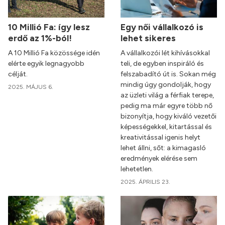
10 Millió Fa: így lesz
Egy női vállalkozó is
erdő az 1%-ból!
lehet sikeres
A 10 Millió Fa közössége idén
A vállalkozói lét kihívásokkal
elérte egyik legnagyobb
teli, de egyben inspiráló és
célját.
felszabadító út is. Sokan még
mindig úgy gondolják, hogy
2025. MÁJUS 6.
az üzleti világ a férfiak terepe,
pedig ma már egyre több nő
bizonyítja, hogy kiváló vezetői
képességekkel, kitartással és
kreativitással igenis helyt
lehet állni, sőt: a kimagasló
eredmények elérése sem
lehetetlen.
2025. ÁPRILIS 23.