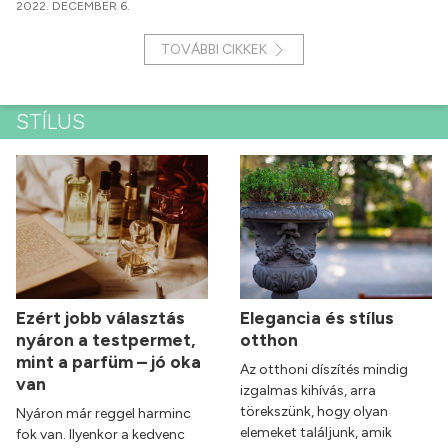
2022. DECEMBER 6.
TOVÁBBI CIKKEK
STÍLUS
Ezért jobb választás
Elegancia és stílus
nyáron a testpermet,
otthon
mint a parfüm – jó oka
Az otthoni díszítés mindig
van
izgalmas kihívás, arra
törekszünk, hogy olyan
Nyáron már reggel harminc
elemeket találjunk, amik
fok van. Ilyenkor a kedvenc