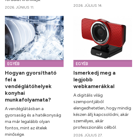
2026. JÚLIUS 14.
2026. JÚNIUS 11.
EGYÉB
EGYÉB
Hogyan gyorsítható
Ismerkedj meg a
fel a
legjobb
vendéglátóhelyek
webkamerákkal
konyhai
A digitális világ
munkafolyamata?
szempontjából
elengedhetetlen, hogy mindig
A vendéglátásban a
készen állj kapcsolódni, akár
gyorsaság és a hatékonyság
személyes, akár
ma már legalább olyan
professzionális célból.
fontos, mint az ételek
minősége.
2026. JÚLIUS 27.