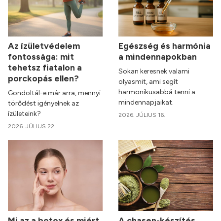
Az ízületvédelem
Egészség és harmónia
fontossága: mit
a mindennapokban
tehetsz fiatalon a
Sokan keresnek valami
porckopás ellen?
olyasmit, ami segít
harmonikusabbá tenni a
Gondoltál-e már arra, mennyi
mindennapjaikat.
törődést igényelnek az
ízületeink?
2026. JÚLIUS 16.
2026. JÚLIUS 22.
Mi az a botox és miért
A chasen-készítés