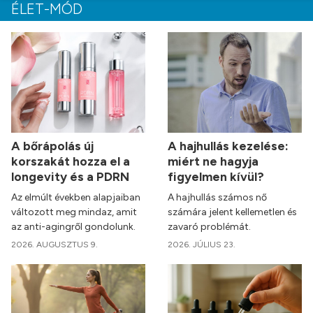
ÉLET-MÓD
A bőrápolás új
A hajhullás kezelése:
korszakát hozza el a
miért ne hagyja
longevity és a PDRN
figyelmen kívül?
Az elmúlt években alapjaiban
A hajhullás számos nő
változott meg mindaz, amit
számára jelent kellemetlen és
az anti-agingről gondolunk.
zavaró problémát.
2026. AUGUSZTUS 9.
2026. JÚLIUS 23.