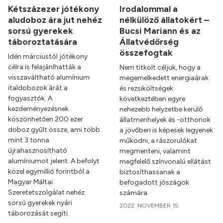
Kétszázezer jótékony
Irodalommal a
aludoboz ára jut nehéz
nélkülöző állatokért –
sorsú gyerekek
Bucsi Mariann és az
táboroztatására
Állatvédőrség
összefogtak
Idén márciustól jótékony
célra is felajánlhatták a
Nem titkolt céljuk, hogy a
visszaváltható alumínium
megemelkedett energiaárak
italdobozok árát a
és rezsiköltségek
fogyasztók. A
következtében egyre
kezdeményezésnek
nehezebb helyzetbe kerülő
köszönhetően 200 ezer
állatmenhelyek és -otthonok
doboz gyűlt össze, ami több
a jövőben is képesek legyenek
mint 3 tonna
működni, a rászorulókat
újrahasznosítható
megmenteni, valamint
alumíniumot jelent. A befolyt
megfelelő színvonalú ellátást
közel egymillió forintból a
biztosíthassanak a
Magyar Máltai
befogadott jószágok
Szeretetszolgálat nehéz
számára.
sorsú gyerekek nyári
2022. NOVEMBER 15.
táborozását segíti.