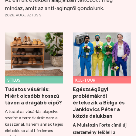
Az elmúlt években alapjaiban változott meg
mindaz, amit az anti-agingről gondolunk.
2026. AUGUSZTUS 9.
STÍLUS
KUL-TOUR
Tudatos vásárlás:
Egészségügyi
Miért olcsóbb hosszú
problémákról
távon a drágább cipő?
értekezik a Bëlga és
Janklovics Péter a
A tudatos vásárlás alapelve
közös dalukban
szerint a termék árát nem a
kasszánál, hanem annak teljes
A Mulatozin Forte című új
életciklusa alatt érdemes
szerzemény felöleli a