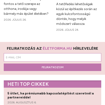
fontos a tető szerepe az
A tetőfedési lehetőségek
otthona, irodája vagy
közül az építkezés során az
bármely más épület életében?
egyik kulcsfontosságú
döntés, hogy melyik
2026. JÚLIUS 26.
módszert válassza.
2026. JÚLIUS 24.
FELIRATKOZÁS AZ
ÉLETFORMA.HU
HÍRLEVELÉRE
FELIRATKOZOM
HETI TOP CIKKEK
5 ötlet, ha prémiumabb kapcsolatépítést szeretnél a
partnereiddel
2026. AUGUSZTUS 6.