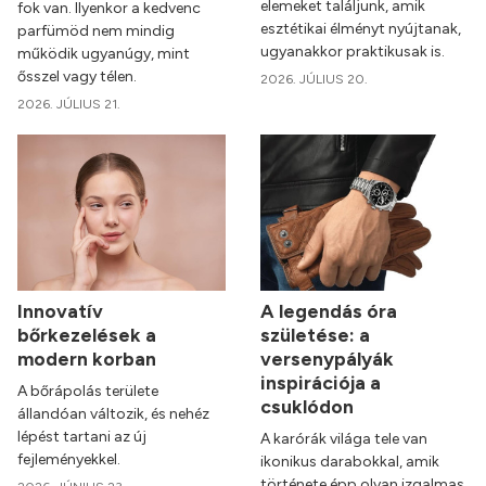
elemeket találjunk, amik
fok van. Ilyenkor a kedvenc
esztétikai élményt nyújtanak,
parfümöd nem mindig
ugyanakkor praktikusak is.
működik ugyanúgy, mint
ősszel vagy télen.
2026. JÚLIUS 20.
2026. JÚLIUS 21.
Innovatív
A legendás óra
bőrkezelések a
születése: a
modern korban
versenypályák
inspirációja a
A bőrápolás területe
csuklódon
állandóan változik, és nehéz
lépést tartani az új
A karórák világa tele van
fejleményekkel.
ikonikus darabokkal, amik
története épp olyan izgalmas,