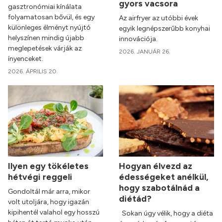
gyors vacsora
gasztronómiai kínálata
folyamatosan bővül, és egy
Az airfryer az utóbbi évek
különleges élményt nyújtó
egyik legnépszerűbb konyhai
helyszínen mindig újabb
innovációja.
meglepetések várják az
2026. JANUÁR 26.
ínyenceket.
2026. ÁPRILIS 20.
Ilyen egy tökéletes
Hogyan élvezd az
hétvégi reggeli
édességeket anélkül,
hogy szabotálnád a
Gondoltál már arra, mikor
diétád?
volt utoljára, hogy igazán
kipihentél valahol egy hosszú
Sokan úgy vélik, hogy a diéta