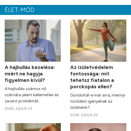
ÉLET-MÓD
A hajhullás kezelése:
Az ízületvédelem
miért ne hagyja
fontossága: mit
figyelmen kívül?
tehetsz fiatalon a
porckopás ellen?
A hajhullás számos nő
számára jelent kellemetlen és
Gondoltál-e már arra, mennyi
zavaró problémát.
törődést igényelnek az
ízületeink?
2026. JÚLIUS 23.
2026. JÚLIUS 22.