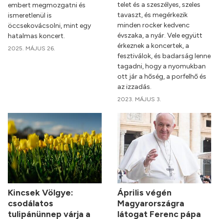
telet és a szeszélyes, szeles
embert megmozgatni és
tavaszt, és megérkezik
ismeretlenül is
minden rocker kedvenc
öccsekovácsolni, mint egy
évszaka, a nyár. Vele együtt
hatalmas koncert.
érkeznek a koncertek, a
2025. MÁJUS 26.
fesztiválok, és badarság lenne
tagadni, hogy a nyomukban
ott jár a hőség, a porfelhő és
az izzadás.
2023. MÁJUS 3.
Kincsek Völgye:
Április végén
csodálatos
Magyarországra
tulipánünnep várja a
látogat Ferenc pápa