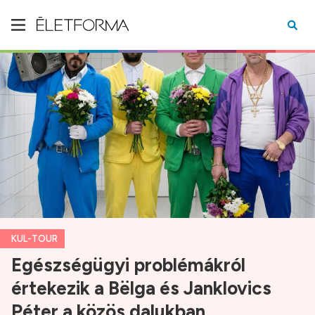
KUL-TOUR
Egészségügyi problémákról
értekezik a Bëlga és Janklovics
Péter a közös dalukban