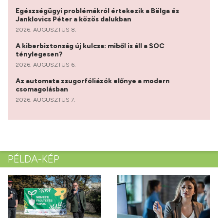
Egészségügyi problémákról értekezik a Bëlga és
Janklovics Péter a közös dalukban
2026. AUGUSZTUS 8.
A kiberbiztonság új kulcsa: miből is áll a SOC
ténylegesen?
2026. AUGUSZTUS 6.
Az automata zsugorfóliázók előnye a modern
csomagolásban
2026. AUGUSZTUS 7.
PÉLDA-KÉP