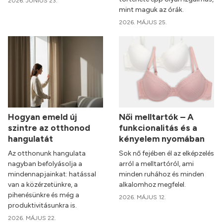
2026. JÚNIUS 23.
mint maguk az órák.
2026. MÁJUS 25.
Hogyan emeld új
Női melltartók – A
szintre az otthonod
funkcionalitás és a
hangulatát
kényelem nyomában
Az otthonunk hangulata
Sok nő fejében él az elképzelés
nagyban befolyásolja a
arról a melltartóról, ami
mindennapjainkat: hatással
minden ruhához és minden
van a közérzetünkre, a
alkalomhoz megfelel.
pihenésünkre és még a
2026. MÁJUS 12.
produktivitásunkra is.
2026. MÁJUS 22.