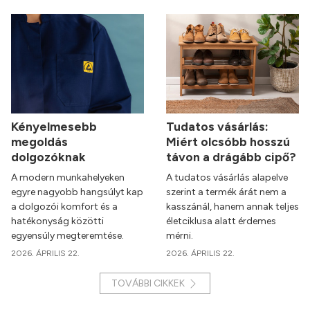
Kényelmesebb
Tudatos vásárlás:
megoldás
Miért olcsóbb hosszú
dolgozóknak
távon a drágább cipő?
A modern munkahelyeken
A tudatos vásárlás alapelve
egyre nagyobb hangsúlyt kap
szerint a termék árát nem a
a dolgozói komfort és a
kasszánál, hanem annak teljes
hatékonyság közötti
életciklusa alatt érdemes
egyensúly megteremtése.
mérni.
2026. ÁPRILIS 22.
2026. ÁPRILIS 22.
TOVÁBBI CIKKEK