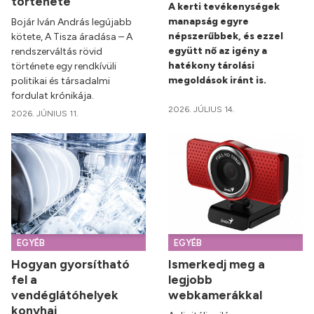
története
A kerti tevékenységek
manapság egyre
Bojár Iván András legújabb
népszerűbbek, és ezzel
kötete, A Tisza áradása – A
együtt nő az igény a
rendszerváltás rövid
hatékony tárolási
története egy rendkívüli
megoldások iránt is.
politikai és társadalmi
fordulat krónikája.
2026. JÚLIUS 14.
2026. JÚNIUS 11.
EGYÉB
EGYÉB
Hogyan gyorsítható
Ismerkedj meg a
fel a
legjobb
vendéglátóhelyek
webkamerákkal
konyhai