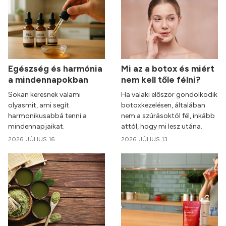
Egészség és harmónia
Mi az a botox és miért
a mindennapokban
nem kell tőle félni?
Sokan keresnek valami
Ha valaki először gondolkodik
olyasmit, ami segít
botoxkezelésen, általában
harmonikusabbá tenni a
nem a szúrásoktól fél, inkább
mindennapjaikat.
attól, hogy mi lesz utána.
2026. JÚLIUS 16.
2026. JÚLIUS 13.