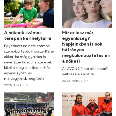
A nőknek számos
Mikor lesz már
terepen kell helytállni
egyenlőség?
Napjainkban is sok
Egy felnőtt nő élete számos
hátrányos
szerepből tevődik össze. Pláne
megkülönböztetés éri
akkor, ha még gyereket is
a nőket!
nevel. Ezek között a szerepek
között meglehetősen nehéz
Az AVON Nőnap alkalmából
egyensúlyozni és
változásra szólít fel!
mindegyiknek megfelelni.
2023. MÁRCIUS 7.
2025. ÁPRILIS 19.