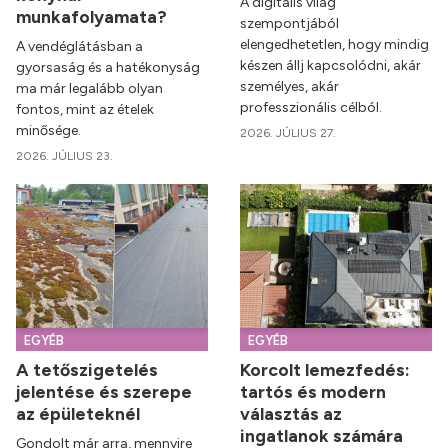
A digitális világ
munkafolyamata?
szempontjából
elengedhetetlen, hogy mindig
A vendéglátásban a
készen állj kapcsolódni, akár
gyorsaság és a hatékonyság
személyes, akár
ma már legalább olyan
professzionális célból.
fontos, mint az ételek
minősége.
2026. JÚLIUS 27.
2026. JÚLIUS 23.
EGYÉB
EGYÉB
A tetőszigetelés
Korcolt lemezfedés:
jelentése és szerepe
tartós és modern
az épületeknél
választás az
ingatlanok számára
Gondolt már arra, mennyire