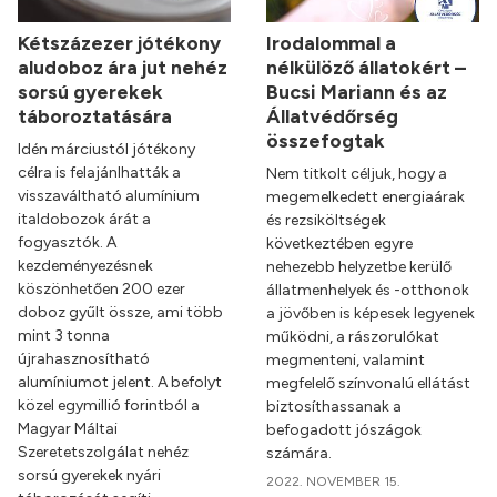
Kétszázezer jótékony
Irodalommal a
aludoboz ára jut nehéz
nélkülöző állatokért –
sorsú gyerekek
Bucsi Mariann és az
táboroztatására
Állatvédőrség
összefogtak
Idén márciustól jótékony
célra is felajánlhatták a
Nem titkolt céljuk, hogy a
visszaváltható alumínium
megemelkedett energiaárak
italdobozok árát a
és rezsiköltségek
fogyasztók. A
következtében egyre
kezdeményezésnek
nehezebb helyzetbe kerülő
köszönhetően 200 ezer
állatmenhelyek és -otthonok
doboz gyűlt össze, ami több
a jövőben is képesek legyenek
mint 3 tonna
működni, a rászorulókat
újrahasznosítható
megmenteni, valamint
alumíniumot jelent. A befolyt
megfelelő színvonalú ellátást
közel egymillió forintból a
biztosíthassanak a
Magyar Máltai
befogadott jószágok
Szeretetszolgálat nehéz
számára.
sorsú gyerekek nyári
2022. NOVEMBER 15.