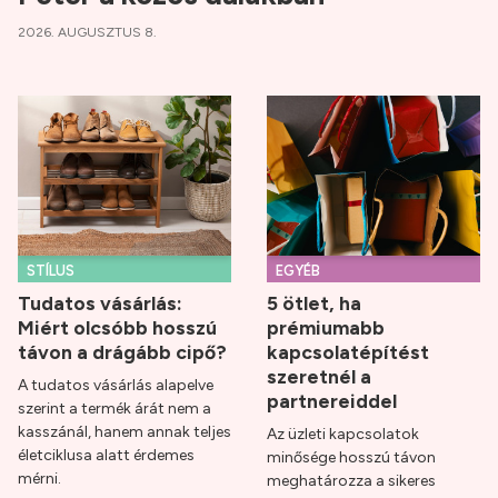
2026. AUGUSZTUS 8.
STÍLUS
EGYÉB
Tudatos vásárlás:
5 ötlet, ha
Miért olcsóbb hosszú
prémiumabb
távon a drágább cipő?
kapcsolatépítést
szeretnél a
A tudatos vásárlás alapelve
partnereiddel
szerint a termék árát nem a
kasszánál, hanem annak teljes
Az üzleti kapcsolatok
életciklusa alatt érdemes
minősége hosszú távon
mérni.
meghatározza a sikeres