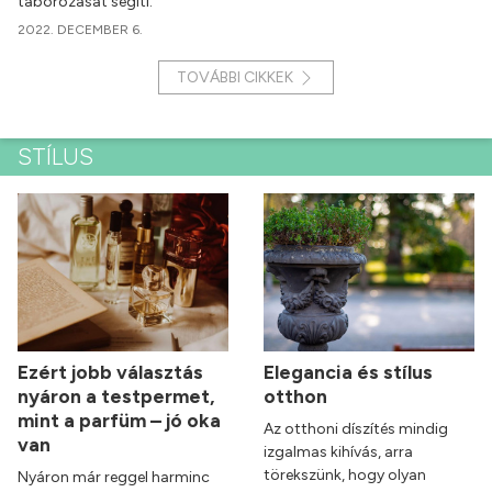
táborozását segíti.
2022. DECEMBER 6.
TOVÁBBI CIKKEK
STÍLUS
Ezért jobb választás
Elegancia és stílus
nyáron a testpermet,
otthon
mint a parfüm – jó oka
Az otthoni díszítés mindig
van
izgalmas kihívás, arra
törekszünk, hogy olyan
Nyáron már reggel harminc