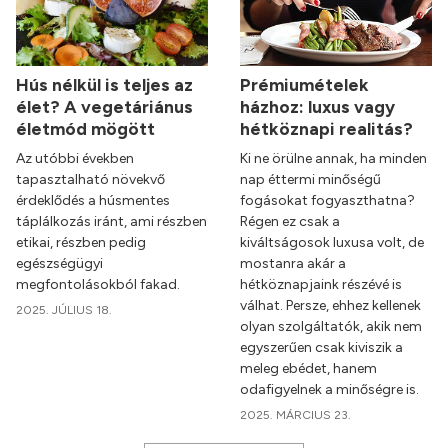
Hús nélkül is teljes az
Prémiumételek
élet? A vegetáriánus
házhoz: luxus vagy
életmód mögött
hétköznapi realitás?
Az utóbbi években
Ki ne örülne annak, ha minden
tapasztalható növekvő
nap éttermi minőségű
érdeklődés a húsmentes
fogásokat fogyaszthatna?
táplálkozás iránt, ami részben
Régen ez csak a
etikai, részben pedig
kiváltságosok luxusa volt, de
egészségügyi
mostanra akár a
megfontolásokból fakad.
hétköznapjaink részévé is
válhat. Persze, ehhez kellenek
2025. JÚLIUS 18.
olyan szolgáltatók, akik nem
egyszerűen csak kiviszik a
meleg ebédet, hanem
odafigyelnek a minőségre is.
2025. MÁRCIUS 23.