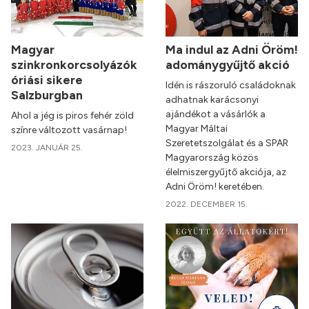
Magyar
Ma indul az Adni Öröm!
szinkronkorcsolyázók
adománygyűjtő akció
óriási sikere
Idén is rászoruló családoknak
Salzburgban
adhatnak karácsonyi
ajándékot a vásárlók a
Ahol a jég is piros fehér zöld
Magyar Máltai
színre változott vasárnap!
Szeretetszolgálat és a SPAR
2023. JANUÁR 25.
Magyarország közös
élelmiszergyűjtő akciója, az
Adni Öröm! keretében.
2022. DECEMBER 15.