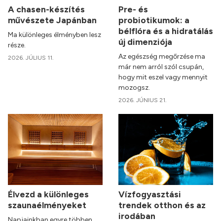
A chasen-készítés
Pre- és
művészete Japánban
probiotikumok: a
bélflóra és a hidratálás
Ma különleges élményben lesz
új dimenziója
része.
Az egészség megőrzése ma
2026. JÚLIUS 11.
már nem arról szól csupán,
hogy mit eszel vagy mennyit
mozogsz.
2026. JÚNIUS 21.
Élvezd a különleges
Vízfogyasztási
szaunaélményeket
trendek otthon és az
irodában
Napjainkban egyre többen