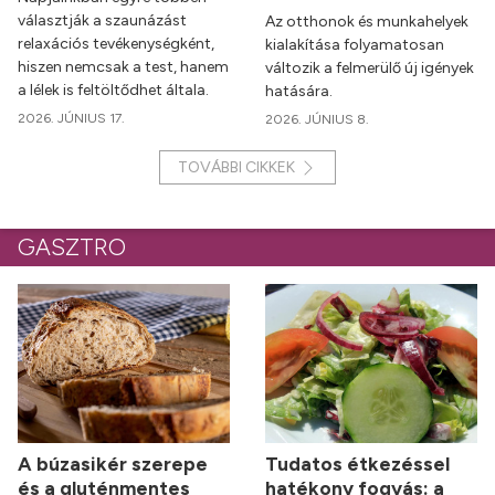
választják a szaunázást
Az otthonok és munkahelyek
relaxációs tevékenységként,
kialakítása folyamatosan
hiszen nemcsak a test, hanem
változik a felmerülő új igények
a lélek is feltöltődhet általa.
hatására.
2026. JÚNIUS 17.
2026. JÚNIUS 8.
TOVÁBBI CIKKEK
GASZTRO
A búzasikér szerepe
Tudatos étkezéssel
és a gluténmentes
hatékony fogyás: a