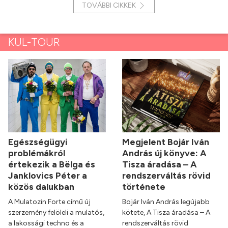
TOVÁBBI CIKKEK
KUL-TOUR
Egészségügyi
Megjelent Bojár Iván
problémákról
András új könyve: A
értekezik a Bëlga és
Tisza áradása – A
Janklovics Péter a
rendszerváltás rövid
közös dalukban
története
A Mulatozin Forte című új
Bojár Iván András legújabb
szerzemény felöleli a mulatós,
kötete, A Tisza áradása – A
a lakossági techno és a
rendszerváltás rövid