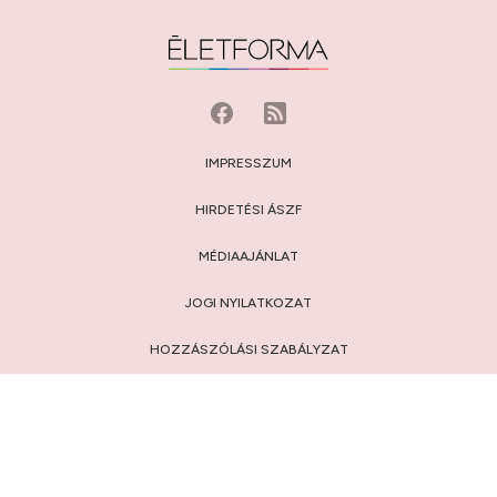
IMPRESSZUM
HIRDETÉSI ÁSZF
MÉDIAAJÁNLAT
JOGI NYILATKOZAT
HOZZÁSZÓLÁSI SZABÁLYZAT
ADATVÉDELEM:
TÁJÉKOZTATÓ
/
BEÁLLÍTÁSOK
© 2009-2026 Privátbankár.hu Kft.
FELIRATKOZÁS AZ ÉLETFORMA.HU HÍRLEVELÉRE