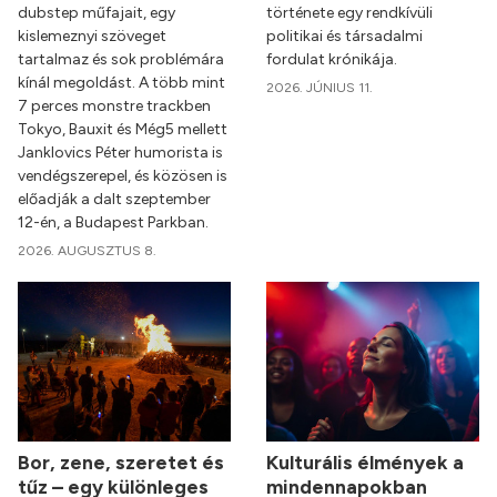
dubstep műfajait, egy
története egy rendkívüli
kislemeznyi szöveget
politikai és társadalmi
tartalmaz és sok problémára
fordulat krónikája.
kínál megoldást. A több mint
2026. JÚNIUS 11.
7 perces monstre trackben
Tokyo, Bauxit és Még5 mellett
Janklovics Péter humorista is
vendégszerepel, és közösen is
előadják a dalt szeptember
12-én, a Budapest Parkban.
2026. AUGUSZTUS 8.
Bor, zene, szeretet és
Kulturális élmények a
tűz – egy különleges
mindennapokban