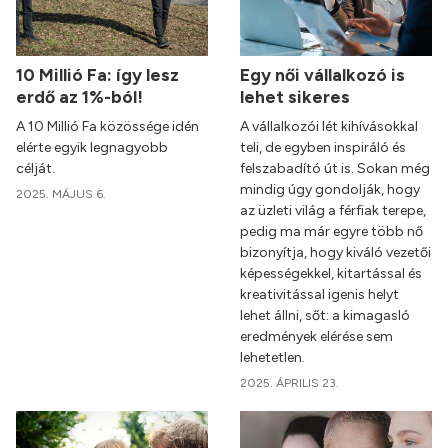
10 Millió Fa: így lesz
Egy női vállalkozó is
erdő az 1%-ból!
lehet sikeres
A 10 Millió Fa közössége idén
A vállalkozói lét kihívásokkal
elérte egyik legnagyobb
teli, de egyben inspiráló és
célját.
felszabadító út is. Sokan még
mindig úgy gondolják, hogy
2025. MÁJUS 6.
az üzleti világ a férfiak terepe,
pedig ma már egyre több nő
bizonyítja, hogy kiváló vezetői
képességekkel, kitartással és
kreativitással igenis helyt
lehet állni, sőt: a kimagasló
eredmények elérése sem
lehetetlen.
2025. ÁPRILIS 23.