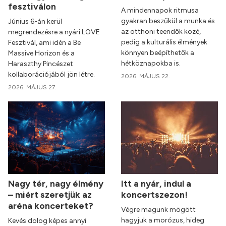
fesztiválon
A mindennapok ritmusa
gyakran beszűkül a munka és
Június 6-án kerül
az otthoni teendők közé,
megrendezésre a nyári LOVE
pedig a kulturális élmények
Fesztivál, ami idén a Be
könnyen beépíthetők a
Massive Horizon és a
hétköznapokba is.
Haraszthy Pincészet
kollaborációjából jön létre.
2026. MÁJUS 22.
2026. MÁJUS 27.
Nagy tér, nagy élmény
Itt a nyár, indul a
– miért szeretjük az
koncertszezon!
aréna koncerteket?
Végre magunk mögött
hagyjuk a morózus, hideg
Kevés dolog képes annyi