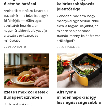
életmód hatásai
kalóriaszabályozás
jelentősége
Amikor lisztet vízzel keversz, a
búzasikér — a búzaliszt egyik
Gondoltál már arra, hogy
fő fehérjéje — különleges
mennyivel egyszerűbb lenne
struktúrát hoz létre, ami
elérni a fogyási céljaidat, ha
nagymértékben befolyásolja
minden nap pontosan
a tészta szerkezetét és
tudnád, mennyi kalóriára van
minőségét.
szükséged?
2026. JÚNIUS 25.
2026. MÁJUS 28.
Ízletes mexikói ételek
Airfryer a
Budapest szívében
mindennapokra: így
lesz egészségesebb a
Budapest sokszínű