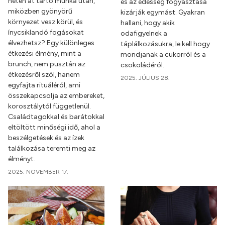
héten át tartó munka után,
és az édesség fogyasztása
miközben gyönyörű
kizárják egymást. Gyakran
környezet vesz körül, és
hallani, hogy akik
ínycsiklandó fogásokat
odafigyelnek a
élvezhetsz? Egy különleges
táplálkozásukra, le kell hogy
étkezési élmény, mint a
mondjanak a cukorról és a
brunch, nem pusztán az
csokoládéról.
étkezésről szól, hanem
2025. JÚLIUS 28.
egyfajta rituáléról, ami
összekapcsolja az embereket,
korosztálytól függetlenül.
Családtagokkal és barátokkal
eltöltött minőségi idő, ahol a
beszélgetések és az ízek
találkozása teremti meg az
élményt.
2025. NOVEMBER 17.