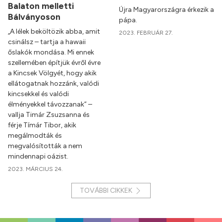
Balaton melletti
Újra Magyarországra érkezik a
Bálványoson
pápa.
„A lélek beköltözik abba, amit
2023. FEBRUÁR 27.
csinálsz – tartja a hawaii
őslakók mondása. Mi ennek
szellemében építjük évről évre
a Kincsek Völgyét, hogy akik
ellátogatnak hozzánk, valódi
kincsekkel és valódi
élményekkel távozzanak” –
vallja Timár Zsuzsanna és
férje Tímár Tibor, akik
megálmodták és
megvalósították a nem
mindennapi oázist.
2023. MÁRCIUS 24.
TOVÁBBI CIKKEK