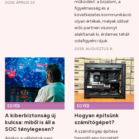
működést: a bizalom, a
2026. ÁPRILIS 22.
figyelmesség és a
következetes kommunikáció
olyan értékek, melyek idővel
erős partneri viszonyt
alakítanak ki, érdemes tehát
odafigyelni rájuk.
2026. AUGUSZTUS 6.
EGYÉB
EGYÉB
A kiberbiztonság új
Hogyan építsünk
kulcsa: miből is áll a
számítógépet?
SOC ténylegesen?
A számítógép építése
hasonló egy összetett
Amikor a vállalatok napi