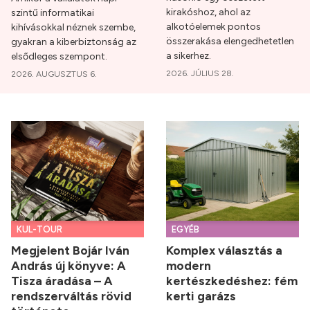
kirakóshoz, ahol az
szintű informatikai
alkotóelemek pontos
kihívásokkal néznek szembe,
összerakása elengedhetetlen
gyakran a kiberbiztonság az
a sikerhez.
elsődleges szempont.
2026. JÚLIUS 28.
2026. AUGUSZTUS 6.
KUL-TOUR
EGYÉB
Megjelent Bojár Iván
Komplex választás a
András új könyve: A
modern
Tisza áradása – A
kertészkedéshez: fém
rendszerváltás rövid
kerti garázs