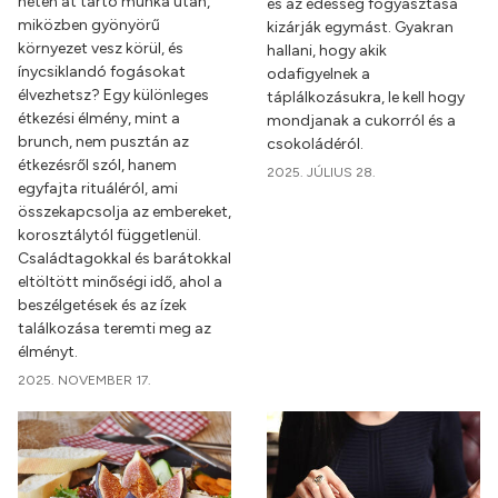
héten át tartó munka után,
és az édesség fogyasztása
miközben gyönyörű
kizárják egymást. Gyakran
környezet vesz körül, és
hallani, hogy akik
ínycsiklandó fogásokat
odafigyelnek a
élvezhetsz? Egy különleges
táplálkozásukra, le kell hogy
étkezési élmény, mint a
mondjanak a cukorról és a
brunch, nem pusztán az
csokoládéról.
étkezésről szól, hanem
2025. JÚLIUS 28.
egyfajta rituáléról, ami
összekapcsolja az embereket,
korosztálytól függetlenül.
Családtagokkal és barátokkal
eltöltött minőségi idő, ahol a
beszélgetések és az ízek
találkozása teremti meg az
élményt.
2025. NOVEMBER 17.