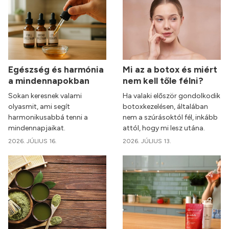
Egészség és harmónia
Mi az a botox és miért
a mindennapokban
nem kell tőle félni?
Sokan keresnek valami
Ha valaki először gondolkodik
olyasmit, ami segít
botoxkezelésen, általában
harmonikusabbá tenni a
nem a szúrásoktól fél, inkább
mindennapjaikat.
attól, hogy mi lesz utána.
2026. JÚLIUS 16.
2026. JÚLIUS 13.