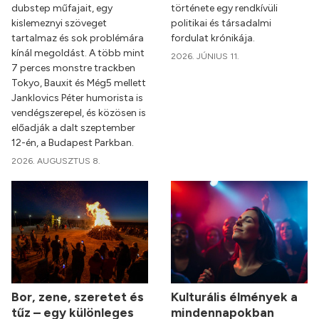
dubstep műfajait, egy
története egy rendkívüli
kislemeznyi szöveget
politikai és társadalmi
tartalmaz és sok problémára
fordulat krónikája.
kínál megoldást. A több mint
2026. JÚNIUS 11.
7 perces monstre trackben
Tokyo, Bauxit és Még5 mellett
Janklovics Péter humorista is
vendégszerepel, és közösen is
előadják a dalt szeptember
12-én, a Budapest Parkban.
2026. AUGUSZTUS 8.
Bor, zene, szeretet és
Kulturális élmények a
tűz – egy különleges
mindennapokban