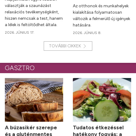
választják a szaunázást
Az otthonok és munkahelyek
relaxációs tevékenységként,
kialakítása folyamatosan
hiszen nemcsak a test, hanem
változik a felmerülő új igények
a lélek is feltöltődhet általa.
hatására.
2026. JÚNIUS 17.
2026. JÚNIUS 8.
TOVÁBBI CIKKEK
GASZTRO
A búzasikér szerepe
Tudatos étkezéssel
és a gluténmentes
hatékony fogyás: a