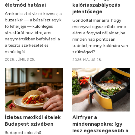
életmód hatásai
kalóriaszabályozás
jelentősége
Amikor lisztet vízzel keversz, a
búzasikér — a búzaliszt egyik
Gondoltál már arra, hogy
fő fehérjéje — különleges
mennyivel egyszerűbb lenne
struktúrát hoz létre, ami
elérni a fogyási céljaidat, ha
nagymértékben befolyásolja
minden nap pontosan
a tészta szerkezetét és
tudnád, mennyi kalóriára van
minőségét.
szükséged?
2026. JÚNIUS 25.
2026. MÁJUS 28.
Ízletes mexikói ételek
Airfryer a
Budapest szívében
mindennapokra: így
lesz egészségesebb a
Budapest sokszínű