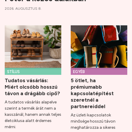
2026. AUGUSZTUS 8.
STÍLUS
EGYÉB
Tudatos vásárlás:
5 ötlet, ha
Miért olcsóbb hosszú
prémiumabb
távon a drágább cipő?
kapcsolatépítést
szeretnél a
A tudatos vásárlás alapelve
partnereiddel
szerint a termék árát nem a
kasszánál, hanem annak teljes
Az üzleti kapcsolatok
életciklusa alatt érdemes
minősége hosszú távon
mérni.
meghatározza a sikeres