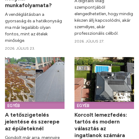
A digitális világ
munkafolyamata?
szempontjából
elengedhetetlen, hogy mindig
A vendéglátásban a
készen állj kapcsolódni, akár
gyorsaság és a hatékonyság
személyes, akár
ma már legalább olyan
professzionális célból.
fontos, mint az ételek
minősége.
2026. JÚLIUS 27.
2026. JÚLIUS 23.
EGYÉB
EGYÉB
A tetőszigetelés
Korcolt lemezfedés:
jelentése és szerepe
tartós és modern
az épületeknél
választás az
ingatlanok számára
Gondolt már arra, mennyire