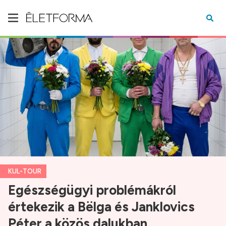
KUL-TOUR
Egészségügyi problémákról
értekezik a Bëlga és Janklovics
Péter a közös dalukban