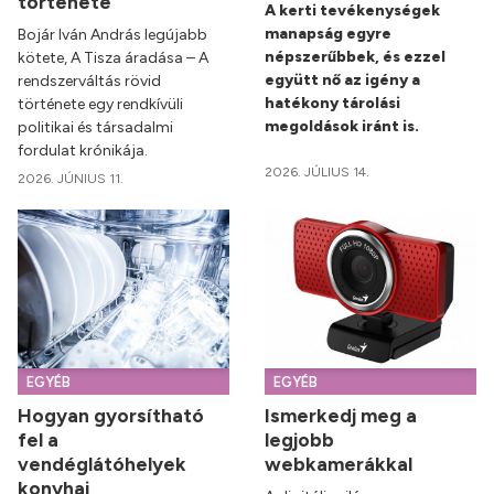
története
A kerti tevékenységek
manapság egyre
Bojár Iván András legújabb
népszerűbbek, és ezzel
kötete, A Tisza áradása – A
együtt nő az igény a
rendszerváltás rövid
hatékony tárolási
története egy rendkívüli
megoldások iránt is.
politikai és társadalmi
fordulat krónikája.
2026. JÚLIUS 14.
2026. JÚNIUS 11.
EGYÉB
EGYÉB
Hogyan gyorsítható
Ismerkedj meg a
fel a
legjobb
vendéglátóhelyek
webkamerákkal
konyhai