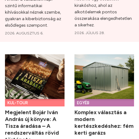
kirakóshoz, ahol az
szintű informatikai
alkotóelemek pontos
kihívásokkal néznek szembe,
összerakása elengedhetetlen
gyakran a kiberbiztonság az
a sikerhez.
elsődleges szempont.
2026. JÚLIUS 28.
2026. AUGUSZTUS 6.
KUL-TOUR
EGYÉB
Megjelent Bojár Iván
Komplex választás a
András új könyve: A
modern
Tisza áradása – A
kertészkedéshez: fém
rendszerváltás rövid
kerti garázs