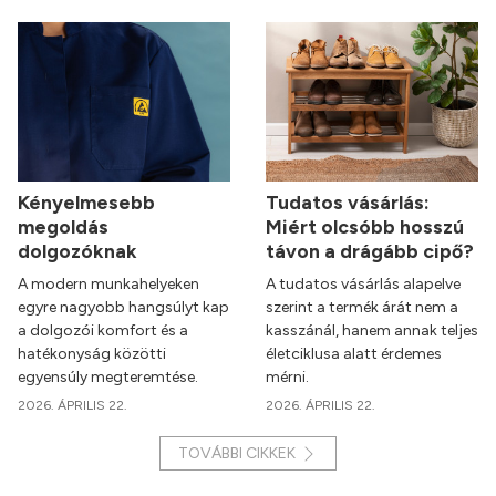
Kényelmesebb
Tudatos vásárlás:
megoldás
Miért olcsóbb hosszú
dolgozóknak
távon a drágább cipő?
A modern munkahelyeken
A tudatos vásárlás alapelve
egyre nagyobb hangsúlyt kap
szerint a termék árát nem a
a dolgozói komfort és a
kasszánál, hanem annak teljes
hatékonyság közötti
életciklusa alatt érdemes
egyensúly megteremtése.
mérni.
2026. ÁPRILIS 22.
2026. ÁPRILIS 22.
TOVÁBBI CIKKEK