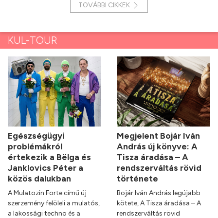
TOVÁBBI CIKKEK
KUL-TOUR
Egészségügyi
Megjelent Bojár Iván
problémákról
András új könyve: A
értekezik a Bëlga és
Tisza áradása – A
Janklovics Péter a
rendszerváltás rövid
közös dalukban
története
A Mulatozin Forte című új
Bojár Iván András legújabb
szerzemény felöleli a mulatós,
kötete, A Tisza áradása – A
a lakossági techno és a
rendszerváltás rövid