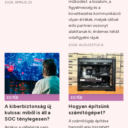
működést: a bizalom, a
2026. ÁPRILIS 22.
figyelmesség és a
következetes kommunikáció
olyan értékek, melyek idővel
erős partneri viszonyt
alakítanak ki, érdemes tehát
odafigyelni rájuk.
2026. AUGUSZTUS 6.
EGYÉB
EGYÉB
A kiberbiztonság új
Hogyan építsünk
kulcsa: miből is áll a
számítógépet?
SOC ténylegesen?
A számítógép építése
hasonló egy összetett
Amikor a vállalatok napi