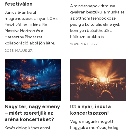
fesztiválon
A mindennapok ritmusa
gyakran beszűkül a munka és
Június 6-án kerül
az otthoni teendők közé,
megrendezésre a nyári LOVE
pedig a kulturális élmények
Fesztivál, ami idén a Be
könnyen beépíthetők a
Massive Horizon és a
hétköznapokba is.
Haraszthy Pincészet
kollaborációjából jön létre.
2026. MÁJUS 22.
2026. MÁJUS 27.
Nagy tér, nagy élmény
Itt a nyár, indul a
– miért szeretjük az
koncertszezon!
aréna koncerteket?
Végre magunk mögött
hagyjuk a morózus, hideg
Kevés dolog képes annyi