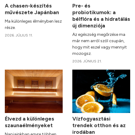
A chasen-készítés
Pre- és
művészete Japánban
probiotikumok: a
bélflóra és a hidratálás
Ma különleges élményben lesz
új dimenziója
része.
Az egészség megőrzése ma
2026. JÚLIUS 11.
már nem arról szól csupán,
hogy mit eszel vagy mennyit
mozogsz.
2026. JÚNIUS 21.
Élvezd a különleges
Vízfogyasztási
szaunaélményeket
trendek otthon és az
irodában
Napjainkban egyre többen