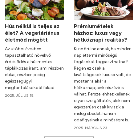
Hús nélkül is teljes az
Prémiumételek
élet? A vegetáriánus
házhoz: luxus vagy
életmód mögött
hétköznapi realitás?
Az utóbbi években
Ki ne örülne annak, ha minden
tapasztalható növekvő
nap éttermi minőségű
érdeklődés a húsmentes
fogásokat fogyaszthatna?
táplálkozás iránt, ami részben
Régen ez csak a
etikai, részben pedig
kiváltságosok luxusa volt, de
egészségügyi
mostanra akár a
megfontolásokból fakad.
hétköznapjaink részévé is
válhat. Persze, ehhez kellenek
2025. JÚLIUS 18.
olyan szolgáltatók, akik nem
egyszerűen csak kiviszik a
meleg ebédet, hanem
odafigyelnek a minőségre is.
2025. MÁRCIUS 23.