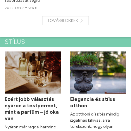
táborozását segíti.
2022. DECEMBER 6.
TOVÁBBI CIKKEK
STÍLUS
Ezért jobb választás
Elegancia és stílus
nyáron a testpermet,
otthon
mint a parfüm – jó oka
Az otthoni díszítés mindig
van
izgalmas kihívás, arra
törekszünk, hogy olyan
Nyáron már reggel harminc