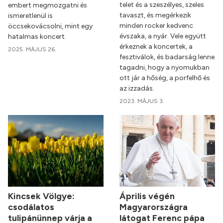
telet és a szeszélyes, szeles
embert megmozgatni és
tavaszt, és megérkezik
ismeretlenül is
minden rocker kedvenc
öccsekovácsolni, mint egy
évszaka, a nyár. Vele együtt
hatalmas koncert.
érkeznek a koncertek, a
2025. MÁJUS 26.
fesztiválok, és badarság lenne
tagadni, hogy a nyomukban
ott jár a hőség, a porfelhő és
az izzadás.
2023. MÁJUS 3.
Kincsek Völgye:
Április végén
csodálatos
Magyarországra
tulipánünnep várja a
látogat Ferenc pápa