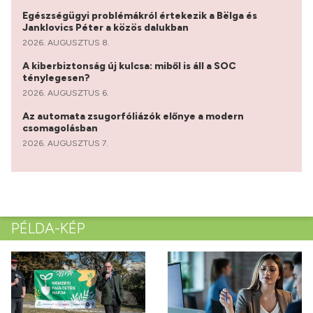
Egészségügyi problémákról értekezik a Bëlga és
Janklovics Péter a közös dalukban
2026. AUGUSZTUS 8.
A kiberbiztonság új kulcsa: miből is áll a SOC
ténylegesen?
2026. AUGUSZTUS 6.
Az automata zsugorfóliázók előnye a modern
csomagolásban
2026. AUGUSZTUS 7.
PÉLDA-KÉP