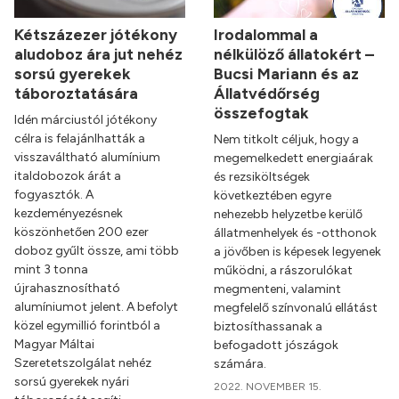
Kétszázezer jótékony
Irodalommal a
aludoboz ára jut nehéz
nélkülöző állatokért –
sorsú gyerekek
Bucsi Mariann és az
táboroztatására
Állatvédőrség
összefogtak
Idén márciustól jótékony
célra is felajánlhatták a
Nem titkolt céljuk, hogy a
visszaváltható alumínium
megemelkedett energiaárak
italdobozok árát a
és rezsiköltségek
fogyasztók. A
következtében egyre
kezdeményezésnek
nehezebb helyzetbe kerülő
köszönhetően 200 ezer
állatmenhelyek és -otthonok
doboz gyűlt össze, ami több
a jövőben is képesek legyenek
mint 3 tonna
működni, a rászorulókat
újrahasznosítható
megmenteni, valamint
alumíniumot jelent. A befolyt
megfelelő színvonalú ellátást
közel egymillió forintból a
biztosíthassanak a
Magyar Máltai
befogadott jószágok
Szeretetszolgálat nehéz
számára.
sorsú gyerekek nyári
2022. NOVEMBER 15.