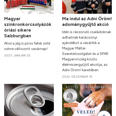
Magyar
Ma indul az Adni Öröm!
szinkronkorcsolyázók
adománygyűjtő akció
óriási sikere
Idén is rászoruló családoknak
Salzburgban
adhatnak karácsonyi
ajándékot a vásárlók a
Ahol a jég is piros fehér zöld
Magyar Máltai
színre változott vasárnap!
Szeretetszolgálat és a SPAR
2023. JANUÁR 25.
Magyarország közös
élelmiszergyűjtő akciója, az
Adni Öröm! keretében.
2022. DECEMBER 15.