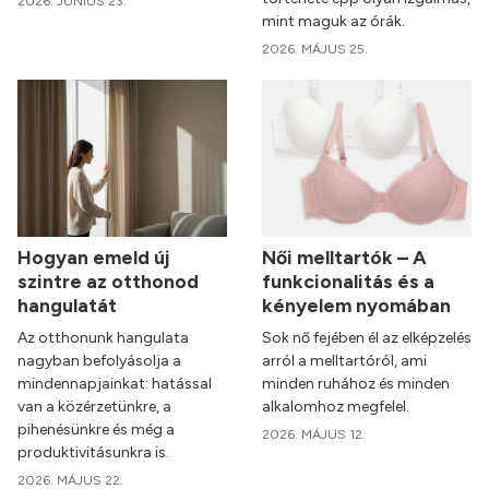
2026. JÚNIUS 23.
mint maguk az órák.
2026. MÁJUS 25.
Hogyan emeld új
Női melltartók – A
szintre az otthonod
funkcionalitás és a
hangulatát
kényelem nyomában
Az otthonunk hangulata
Sok nő fejében él az elképzelés
nagyban befolyásolja a
arról a melltartóról, ami
mindennapjainkat: hatással
minden ruhához és minden
van a közérzetünkre, a
alkalomhoz megfelel.
pihenésünkre és még a
2026. MÁJUS 12.
produktivitásunkra is.
2026. MÁJUS 22.