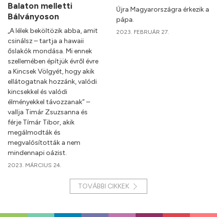
Balaton melletti
Újra Magyarországra érkezik a
Bálványoson
pápa.
„A lélek beköltözik abba, amit
2023. FEBRUÁR 27.
csinálsz – tartja a hawaii
őslakók mondása. Mi ennek
szellemében építjük évről évre
a Kincsek Völgyét, hogy akik
ellátogatnak hozzánk, valódi
kincsekkel és valódi
élményekkel távozzanak” –
vallja Timár Zsuzsanna és
férje Tímár Tibor, akik
megálmodták és
megvalósították a nem
mindennapi oázist.
2023. MÁRCIUS 24.
TOVÁBBI CIKKEK