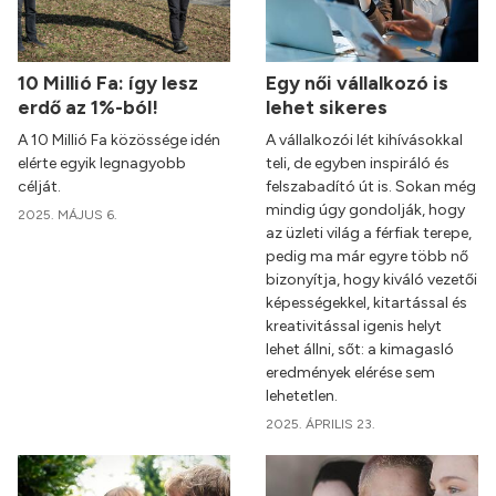
10 Millió Fa: így lesz
Egy női vállalkozó is
erdő az 1%-ból!
lehet sikeres
A 10 Millió Fa közössége idén
A vállalkozói lét kihívásokkal
elérte egyik legnagyobb
teli, de egyben inspiráló és
célját.
felszabadító út is. Sokan még
mindig úgy gondolják, hogy
2025. MÁJUS 6.
az üzleti világ a férfiak terepe,
pedig ma már egyre több nő
bizonyítja, hogy kiváló vezetői
képességekkel, kitartással és
kreativitással igenis helyt
lehet állni, sőt: a kimagasló
eredmények elérése sem
lehetetlen.
2025. ÁPRILIS 23.