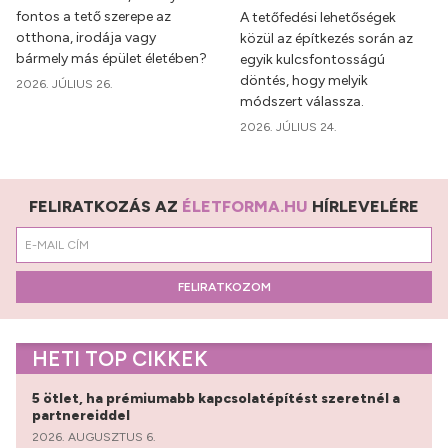
fontos a tető szerepe az
A tetőfedési lehetőségek
otthona, irodája vagy
közül az építkezés során az
bármely más épület életében?
egyik kulcsfontosságú
döntés, hogy melyik
2026. JÚLIUS 26.
módszert válassza.
2026. JÚLIUS 24.
FELIRATKOZÁS AZ
ÉLETFORMA.HU
HÍRLEVELÉRE
FELIRATKOZOM
HETI TOP CIKKEK
5 ötlet, ha prémiumabb kapcsolatépítést szeretnél a
partnereiddel
2026. AUGUSZTUS 6.