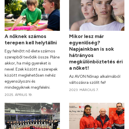
A nőknek számos
Mikor lesz már
terepen kell helytállni
egyenlőség?
Napjainkban is sok
Egy felnőtt nő élete számos
hátrányos
szerepből tevődik össze. Pláne
megkülönböztetés éri
akkor, ha még gyereket is
a nőket!
nevel. Ezek között a szerepek
között meglehetősen nehéz
Az AVON Nőnap alkalmából
egyensúlyozni és
változásra szólít fel!
mindegyiknek megfelelni.
2023. MÁRCIUS 7.
2025. ÁPRILIS 19.