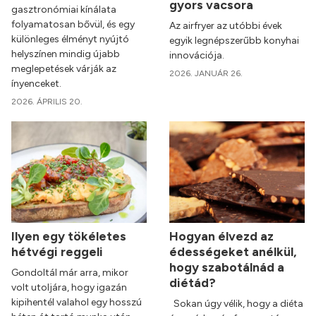
gyors vacsora
gasztronómiai kínálata
folyamatosan bővül, és egy
Az airfryer az utóbbi évek
különleges élményt nyújtó
egyik legnépszerűbb konyhai
helyszínen mindig újabb
innovációja.
meglepetések várják az
2026. JANUÁR 26.
ínyenceket.
2026. ÁPRILIS 20.
Ilyen egy tökéletes
Hogyan élvezd az
hétvégi reggeli
édességeket anélkül,
hogy szabotálnád a
Gondoltál már arra, mikor
diétád?
volt utoljára, hogy igazán
kipihentél valahol egy hosszú
Sokan úgy vélik, hogy a diéta