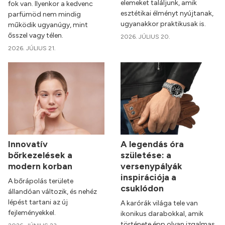
elemeket találjunk, amik
fok van. Ilyenkor a kedvenc
esztétikai élményt nyújtanak,
parfümöd nem mindig
ugyanakkor praktikusak is.
működik ugyanúgy, mint
ősszel vagy télen.
2026. JÚLIUS 20.
2026. JÚLIUS 21.
Innovatív
A legendás óra
bőrkezelések a
születése: a
modern korban
versenypályák
inspirációja a
A bőrápolás területe
csuklódon
állandóan változik, és nehéz
lépést tartani az új
A karórák világa tele van
fejleményekkel.
ikonikus darabokkal, amik
története épp olyan izgalmas,