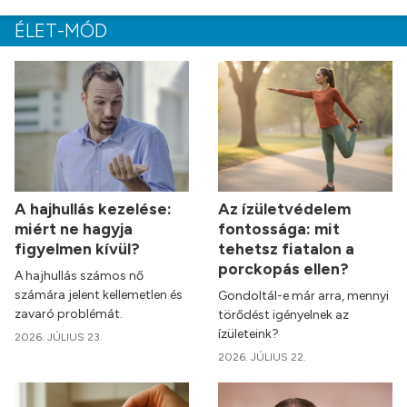
ÉLET-MÓD
A hajhullás kezelése:
Az ízületvédelem
miért ne hagyja
fontossága: mit
figyelmen kívül?
tehetsz fiatalon a
porckopás ellen?
A hajhullás számos nő
számára jelent kellemetlen és
Gondoltál-e már arra, mennyi
zavaró problémát.
törődést igényelnek az
ízületeink?
2026. JÚLIUS 23.
2026. JÚLIUS 22.