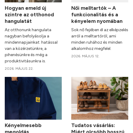
Hogyan emeld új
Női melltartók – A
szintre az otthonod
funkcionalitás és a
hangulatát
kényelem nyomában
Az otthonunk hangulata
Sok nő fejében él az elképzelés
nagyban befolyásolja a
arról a melltartóról, ami
mindennapjainkat: hatással
minden ruhához és minden
van a közérzetünkre, a
alkalomhoz megfelel.
pihenésünkre és még a
2026. MÁJUS 12.
produktivitásunkra is.
2026. MÁJUS 22.
Kényelmesebb
Tudatos vásárlás:
megoldás
Miért olcsóbb hosszú