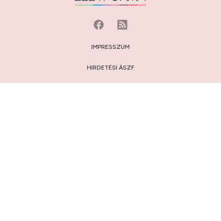
IMPRESSZUM
HIRDETÉSI ÁSZF
MÉDIAAJÁNLAT
JOGI NYILATKOZAT
HOZZÁSZÓLÁSI SZABÁLYZAT
ADATVÉDELEM:
TÁJÉKOZTATÓ
/
BEÁLLÍTÁSOK
© 2009-2026 Privátbankár.hu Kft.
FELIRATKOZÁS AZ ÉLETFORMA.HU HÍRLEVELÉRE