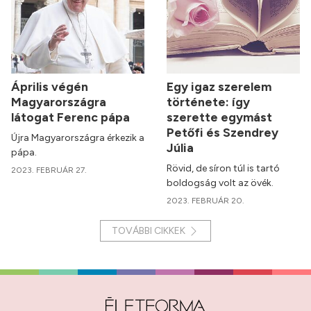
Április végén
Egy igaz szerelem
Magyarországra
története: így
látogat Ferenc pápa
szerette egymást
Petőfi és Szendrey
Újra Magyarországra érkezik a
Júlia
pápa.
Rövid, de síron túl is tartó
2023. FEBRUÁR 27.
boldogság volt az övék.
2023. FEBRUÁR 20.
TOVÁBBI CIKKEK