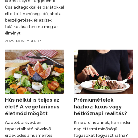
korosztálytól függetlenül.
Családtagokkal és barátokkal
eltöltött minőségi idő, ahol a
beszélgetések és az ízek
találkozása teremti meg az
élményt.
2025. NOVEMBER 17.
Hús nélkül is teljes az
Prémiumételek
élet? A vegetáriánus
házhoz: luxus vagy
életmód mögött
hétköznapi realitás?
Az utóbbi években
Ki ne örülne annak, ha minden
tapasztalható növekvő
nap éttermi minőségű
érdeklődés a húsmentes
fogásokat fogyaszthatna?