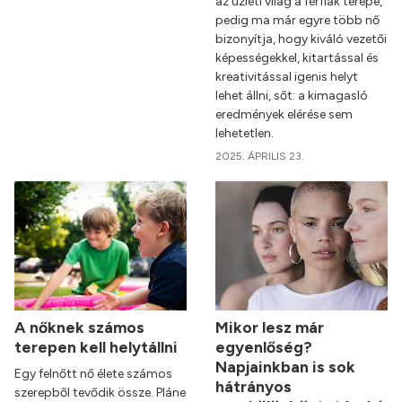
az üzleti világ a férfiak terepe,
pedig ma már egyre több nő
bizonyítja, hogy kiváló vezetői
képességekkel, kitartással és
kreativitással igenis helyt
lehet állni, sőt: a kimagasló
eredmények elérése sem
lehetetlen.
2025. ÁPRILIS 23.
A nőknek számos
Mikor lesz már
terepen kell helytállni
egyenlőség?
Napjainkban is sok
Egy felnőtt nő élete számos
hátrányos
szerepből tevődik össze. Pláne