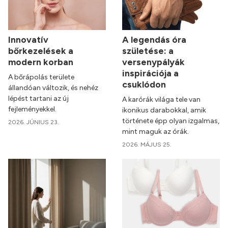
Innovatív
A legendás óra
bőrkezelések a
születése: a
modern korban
versenypályák
inspirációja a
A bőrápolás területe
csuklódon
állandóan változik, és nehéz
lépést tartani az új
A karórák világa tele van
fejleményekkel.
ikonikus darabokkal, amik
története épp olyan izgalmas,
2026. JÚNIUS 23.
mint maguk az órák.
2026. MÁJUS 25.