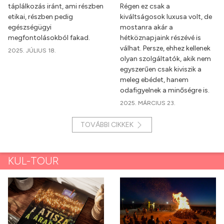
táplálkozás iránt, ami részben
Régen ez csak a
etikai, részben pedig
kiváltságosok luxusa volt, de
egészségügyi
mostanra akár a
megfontolásokból fakad.
hétköznapjaink részévé is
válhat. Persze, ehhez kellenek
2025. JÚLIUS 18.
olyan szolgáltatók, akik nem
egyszerűen csak kiviszik a
meleg ebédet, hanem
odafigyelnek a minőségre is.
2025. MÁRCIUS 23.
TOVÁBBI CIKKEK
KUL-TOUR