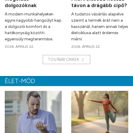
dolgozóknak
távon a drágább cipő?
A modern munkahelyeken
A tudatos vásárlás alapelve
egyre nagyobb hangsúlyt kap
szerint a termék árát nem a
a dolgozói komfort és a
kasszánál, hanem annak teljes
hatékonyság közötti
életciklusa alatt érdemes
egyensúly megteremtése.
mérni.
2026. ÁPRILIS 22.
2026. ÁPRILIS 22.
TOVÁBBI CIKKEK
ÉLET-MÓD