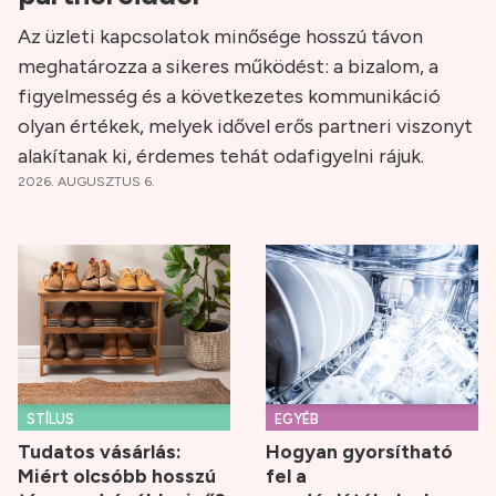
Az üzleti kapcsolatok minősége hosszú távon
meghatározza a sikeres működést: a bizalom, a
figyelmesség és a következetes kommunikáció
olyan értékek, melyek idővel erős partneri viszonyt
alakítanak ki, érdemes tehát odafigyelni rájuk.
2026. AUGUSZTUS 6.
STÍLUS
EGYÉB
Tudatos vásárlás:
Hogyan gyorsítható
Miért olcsóbb hosszú
fel a