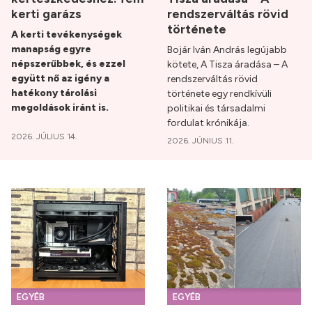
kerti garázs
rendszerváltás rövid
története
A kerti tevékenységek
manapság egyre
Bojár Iván András legújabb
népszerűbbek, és ezzel
kötete, A Tisza áradása – A
együtt nő az igény a
rendszerváltás rövid
hatékony tárolási
története egy rendkívüli
megoldások iránt is.
politikai és társadalmi
fordulat krónikája.
2026. JÚLIUS 14.
2026. JÚNIUS 11.
EGYÉB
EGYÉB