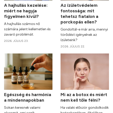
A hajhullás kezelése:
Az ízületvédelem
miért ne hagyja
fontossága: mit
figyelmen kívül?
tehetsz fiatalon a
porckopás ellen?
A hajhullás számos nő
számára jelent kellemetlen és
Gondoltál-e már arra, mennyi
zavaró problémát.
törődést igényelnek az
ízületeink?
2026. JÚLIUS 23.
2026. JÚLIUS 22.
Egészség és harmónia
Mi az a botox és miért
a mindennapokban
nem kell tőle félni?
Sokan keresnek valami
Ha valaki először gondolkodik
olyasmit, ami segít
botoxkezelésen, általában