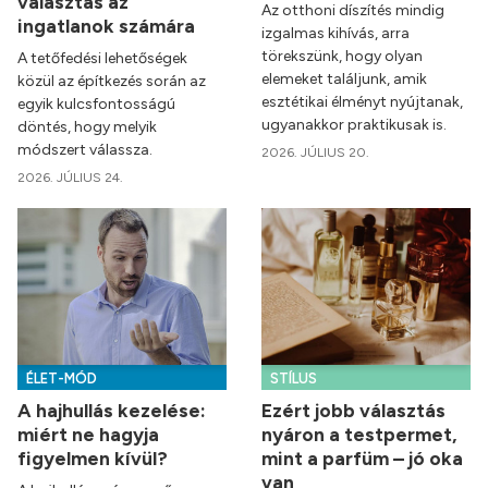
választás az
Az otthoni díszítés mindig
ingatlanok számára
izgalmas kihívás, arra
törekszünk, hogy olyan
A tetőfedési lehetőségek
elemeket találjunk, amik
közül az építkezés során az
esztétikai élményt nyújtanak,
egyik kulcsfontosságú
ugyanakkor praktikusak is.
döntés, hogy melyik
módszert válassza.
2026. JÚLIUS 20.
2026. JÚLIUS 24.
ÉLET-MÓD
STÍLUS
A hajhullás kezelése:
Ezért jobb választás
miért ne hagyja
nyáron a testpermet,
figyelmen kívül?
mint a parfüm – jó oka
van