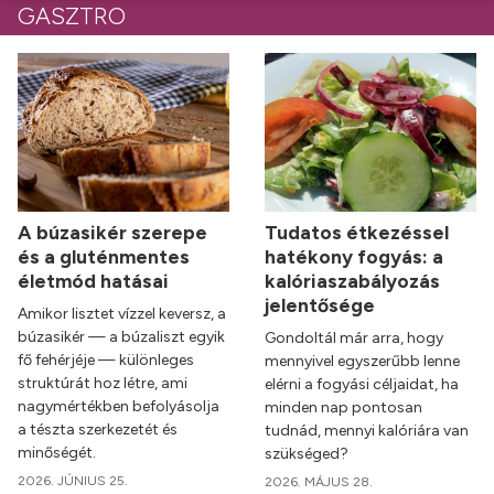
GASZTRO
A búzasikér szerepe
Tudatos étkezéssel
és a gluténmentes
hatékony fogyás: a
életmód hatásai
kalóriaszabályozás
jelentősége
Amikor lisztet vízzel keversz, a
búzasikér — a búzaliszt egyik
Gondoltál már arra, hogy
fő fehérjéje — különleges
mennyivel egyszerűbb lenne
struktúrát hoz létre, ami
elérni a fogyási céljaidat, ha
nagymértékben befolyásolja
minden nap pontosan
a tészta szerkezetét és
tudnád, mennyi kalóriára van
minőségét.
szükséged?
2026. JÚNIUS 25.
2026. MÁJUS 28.