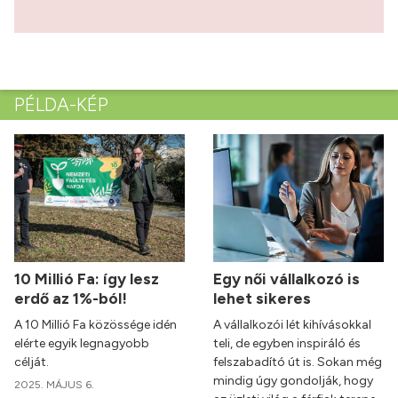
PÉLDA-KÉP
10 Millió Fa: így lesz
Egy női vállalkozó is
erdő az 1%-ból!
lehet sikeres
A 10 Millió Fa közössége idén
A vállalkozói lét kihívásokkal
elérte egyik legnagyobb
teli, de egyben inspiráló és
célját.
felszabadító út is. Sokan még
mindig úgy gondolják, hogy
2025. MÁJUS 6.