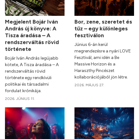
Megjelent Bojár Iván
Bor, zene, szeretet és
András új könyve: A
tűz – egy különleges
Tisza áradása – A
fesztiválon
rendszerváltás rövid
Június 6-án kerül
története
megrendezésre a nyári LOVE
Fesztivál, ami idén a Be
Bojár Iván András legújabb
Massive Horizon és a
kötete, A Tisza áradása – A
Haraszthy Pincészet
rendszerváltás rövid
kollaborációjából jön létre.
története egy rendkívüli
politikai és társadalmi
2026. MÁJUS 27.
fordulat krónikája.
2026. JÚNIUS 11.