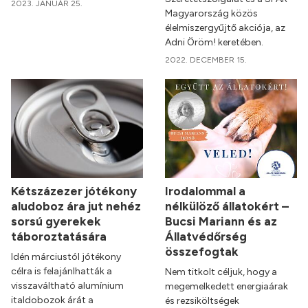
2023. JANUÁR 25.
Magyarország közös
élelmiszergyűjtő akciója, az
Adni Öröm! keretében.
2022. DECEMBER 15.
Kétszázezer jótékony
Irodalommal a
aludoboz ára jut nehéz
nélkülöző állatokért –
sorsú gyerekek
Bucsi Mariann és az
táboroztatására
Állatvédőrség
összefogtak
Idén márciustól jótékony
célra is felajánlhatták a
Nem titkolt céljuk, hogy a
visszaváltható alumínium
megemelkedett energiaárak
italdobozok árát a
és rezsiköltségek