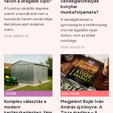
távon a drágább cipő?
vendéglátóhelyek
konyhai
A tudatos vásárlás alapelve
munkafolyamata?
szerint a termék árát nem a
kasszánál, hanem annak teljes
A vendéglátásban a
életciklusa alatt érdemes
gyorsaság és a hatékonyság
mérni.
ma már legalább olyan
fontos, mint az ételek
2026. ÁPRILIS 22.
minősége.
2026. JÚLIUS 23.
EGYÉB
KUL-TOUR
Komplex választás a
Megjelent Bojár Iván
modern
András új könyve: A
kertészkedéshez: fém
Tisza áradása – A