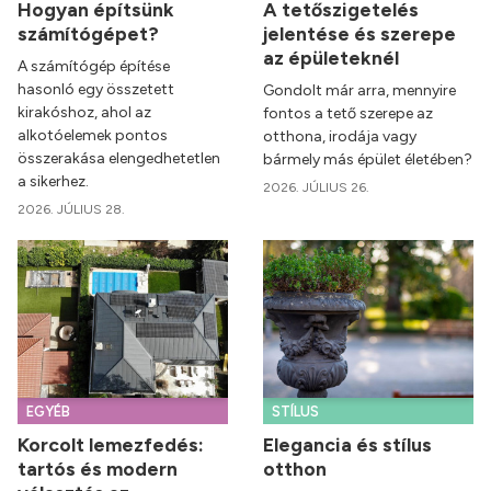
Hogyan építsünk
A tetőszigetelés
számítógépet?
jelentése és szerepe
az épületeknél
A számítógép építése
hasonló egy összetett
Gondolt már arra, mennyire
kirakóshoz, ahol az
fontos a tető szerepe az
alkotóelemek pontos
otthona, irodája vagy
összerakása elengedhetetlen
bármely más épület életében?
a sikerhez.
2026. JÚLIUS 26.
2026. JÚLIUS 28.
EGYÉB
STÍLUS
Korcolt lemezfedés:
Elegancia és stílus
tartós és modern
otthon