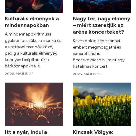
Kulturális élmények a
Nagy tér, nagy élmény
mindennapokban
– miért szeretjük az
aréna koncerteket?
A mindennapok ritmusa
gyakran beszűkül a munka és
Kevés dolog képes annyi
az otthoni teendők közé,
embert megmozgatni és
pedig a kulturális élmények
ismeretlenül is
könnyen beépíthetők a
öccsekovácsolni, mint egy
hétköznapokba is.
hatalmas koncert.
2026. MÁJUS 22.
2025. MÁJUS 26.
Itt a nyár, indul a
Kincsek Völgye: