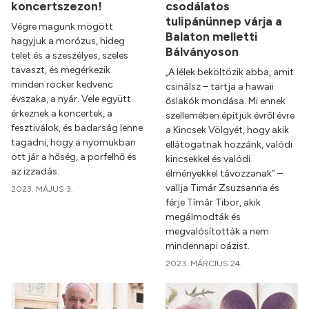
koncertszezon!
csodálatos
tulipánünnep várja a
Végre magunk mögött
Balaton melletti
hagyjuk a morózus, hideg
Bálványoson
telet és a szeszélyes, szeles
tavaszt, és megérkezik
„A lélek beköltözik abba, amit
minden rocker kedvenc
csinálsz – tartja a hawaii
évszaka, a nyár. Vele együtt
őslakók mondása. Mi ennek
érkeznek a koncertek, a
szellemében építjük évről évre
fesztiválok, és badarság lenne
a Kincsek Völgyét, hogy akik
tagadni, hogy a nyomukban
ellátogatnak hozzánk, valódi
ott jár a hőség, a porfelhő és
kincsekkel és valódi
az izzadás.
élményekkel távozzanak” –
vallja Timár Zsuzsanna és
2023. MÁJUS 3.
férje Tímár Tibor, akik
megálmodták és
megvalósították a nem
mindennapi oázist.
2023. MÁRCIUS 24.