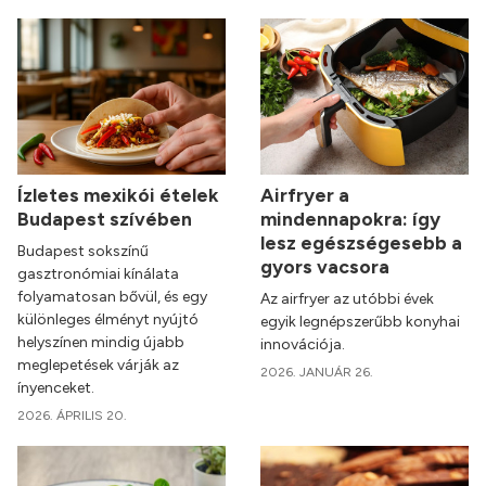
Ízletes mexikói ételek
Airfryer a
Budapest szívében
mindennapokra: így
lesz egészségesebb a
Budapest sokszínű
gyors vacsora
gasztronómiai kínálata
folyamatosan bővül, és egy
Az airfryer az utóbbi évek
különleges élményt nyújtó
egyik legnépszerűbb konyhai
helyszínen mindig újabb
innovációja.
meglepetések várják az
2026. JANUÁR 26.
ínyenceket.
2026. ÁPRILIS 20.