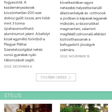
fogyasztók. A
következtében egyre
kezdeményezésnek
nehezebb helyzetbe kerülő
köszönhetően 200 ezer
állatmenhelyek és -otthonok
doboz gyűlt össze, ami több
a jövőben is képesek legyenek
mint 3 tonna
működni, a rászorulókat
újrahasznosítható
megmenteni, valamint
alumíniumot jelent. A befolyt
megfelelő színvonalú ellátást
közel egymillió forintból a
biztosíthassanak a
Magyar Máltai
befogadott jószágok
Szeretetszolgálat nehéz
számára.
sorsú gyerekek nyári
2022. NOVEMBER 15.
táborozását segíti.
2022. DECEMBER 6.
TOVÁBBI CIKKEK
STÍLUS