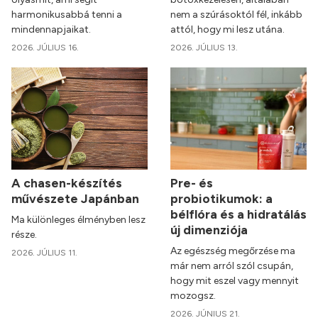
harmonikusabbá tenni a
nem a szúrásoktól fél, inkább
mindennapjaikat.
attól, hogy mi lesz utána.
2026. JÚLIUS 16.
2026. JÚLIUS 13.
A chasen-készítés
Pre- és
művészete Japánban
probiotikumok: a
bélflóra és a hidratálás
Ma különleges élményben lesz
új dimenziója
része.
Az egészség megőrzése ma
2026. JÚLIUS 11.
már nem arról szól csupán,
hogy mit eszel vagy mennyit
mozogsz.
2026. JÚNIUS 21.