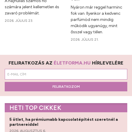
A hajhullás számos nő
számára jelent kellemetlen és
Nyáron már reggel harminc
zavaró problémát.
fok van. Ilyenkor a kedvenc
parfümöd nem mindig
2026. JÚLIUS 23.
működik ugyanúgy, mint
ősszel vagy télen.
2026. JÚLIUS 21.
FELIRATKOZÁS AZ
ÉLETFORMA.HU
HÍRLEVELÉRE
FELIRATKOZOM
HETI TOP CIKKEK
5 ötlet, ha prémiumabb kapcsolatépítést szeretnél a
partnereiddel
2026. AUGUSZTUS 6.