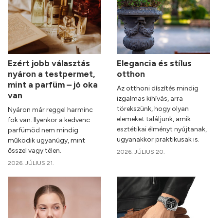
Ezért jobb választás
Elegancia és stílus
nyáron a testpermet,
otthon
mint a parfüm – jó oka
Az otthoni díszítés mindig
van
izgalmas kihívás, arra
törekszünk, hogy olyan
Nyáron már reggel harminc
elemeket találjunk, amik
fok van. Ilyenkor a kedvenc
esztétikai élményt nyújtanak,
parfümöd nem mindig
ugyanakkor praktikusak is.
működik ugyanúgy, mint
ősszel vagy télen.
2026. JÚLIUS 20.
2026. JÚLIUS 21.