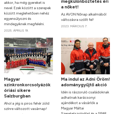
megkülönböztetés éri
akkor, ha még gyereket is
a nőket!
nevel. Ezek között a szerepek
között meglehetősen nehéz
Az AVON Nőnap alkalmából
egyensúlyozni és
változásra szólít fel!
mindegyiknek megfelelni.
2023. MÁRCIUS 7.
2025. ÁPRILIS 19.
Magyar
Ma indul az Adni Öröm!
szinkronkorcsolyázók
adománygyűjtő akció
óriási sikere
Idén is rászoruló családoknak
Salzburgban
adhatnak karácsonyi
ajándékot a vásárlók a
Ahol a jég is piros fehér zöld
Magyar Máltai
színre változott vasárnap!
Szeretetszolgálat és a SPAR