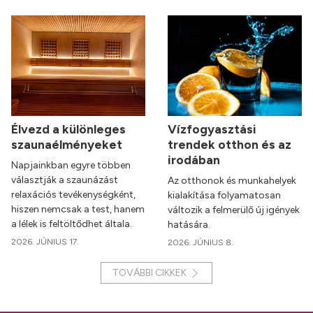
Élvezd a különleges
Vízfogyasztási
szaunaélményeket
trendek otthon és az
irodában
Napjainkban egyre többen
választják a szaunázást
Az otthonok és munkahelyek
relaxációs tevékenységként,
kialakítása folyamatosan
hiszen nemcsak a test, hanem
változik a felmerülő új igények
a lélek is feltöltődhet általa.
hatására.
2026. JÚNIUS 17.
2026. JÚNIUS 8.
TOVÁBBI CIKKEK