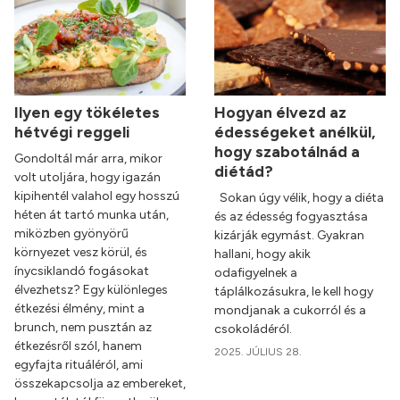
Ilyen egy tökéletes
Hogyan élvezd az
hétvégi reggeli
édességeket anélkül,
hogy szabotálnád a
Gondoltál már arra, mikor
diétád?
volt utoljára, hogy igazán
kipihentél valahol egy hosszú
Sokan úgy vélik, hogy a diéta
héten át tartó munka után,
és az édesség fogyasztása
miközben gyönyörű
kizárják egymást. Gyakran
környezet vesz körül, és
hallani, hogy akik
ínycsiklandó fogásokat
odafigyelnek a
élvezhetsz? Egy különleges
táplálkozásukra, le kell hogy
étkezési élmény, mint a
mondjanak a cukorról és a
brunch, nem pusztán az
csokoládéról.
étkezésről szól, hanem
2025. JÚLIUS 28.
egyfajta rituáléról, ami
összekapcsolja az embereket,