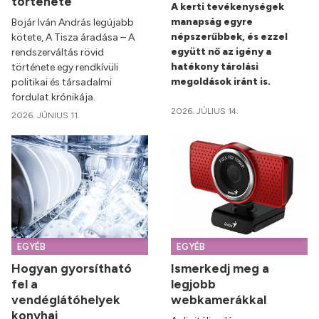
története
A kerti tevékenységek
manapság egyre
Bojár Iván András legújabb
népszerűbbek, és ezzel
kötete, A Tisza áradása – A
együtt nő az igény a
rendszerváltás rövid
hatékony tárolási
története egy rendkívüli
megoldások iránt is.
politikai és társadalmi
fordulat krónikája.
2026. JÚLIUS 14.
2026. JÚNIUS 11.
EGYÉB
EGYÉB
Hogyan gyorsítható
Ismerkedj meg a
fel a
legjobb
vendéglátóhelyek
webkamerákkal
konyhai