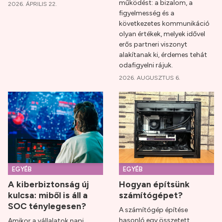
működést: a bizalom, a
2026. ÁPRILIS 22.
figyelmesség és a
következetes kommunikáció
olyan értékek, melyek idővel
erős partneri viszonyt
alakítanak ki, érdemes tehát
odafigyelni rájuk.
2026. AUGUSZTUS 6.
EGYÉB
EGYÉB
A kiberbiztonság új
Hogyan építsünk
kulcsa: miből is áll a
számítógépet?
SOC ténylegesen?
A számítógép építése
hasonló egy összetett
Amikor a vállalatok napi