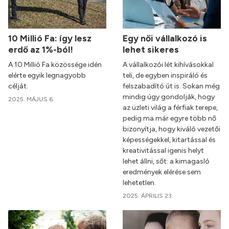
10 Millió Fa: így lesz
Egy női vállalkozó is
erdő az 1%-ból!
lehet sikeres
A 10 Millió Fa közössége idén
A vállalkozói lét kihívásokkal
elérte egyik legnagyobb
teli, de egyben inspiráló és
célját.
felszabadító út is. Sokan még
mindig úgy gondolják, hogy
2025. MÁJUS 6.
az üzleti világ a férfiak terepe,
pedig ma már egyre több nő
bizonyítja, hogy kiváló vezetői
képességekkel, kitartással és
kreativitással igenis helyt
lehet állni, sőt: a kimagasló
eredmények elérése sem
lehetetlen.
2025. ÁPRILIS 23.