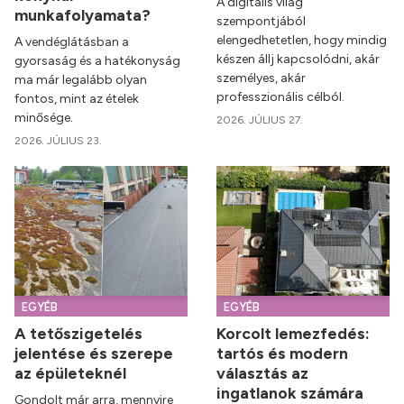
A digitális világ
munkafolyamata?
szempontjából
elengedhetetlen, hogy mindig
A vendéglátásban a
készen állj kapcsolódni, akár
gyorsaság és a hatékonyság
személyes, akár
ma már legalább olyan
professzionális célból.
fontos, mint az ételek
minősége.
2026. JÚLIUS 27.
2026. JÚLIUS 23.
EGYÉB
EGYÉB
A tetőszigetelés
Korcolt lemezfedés:
jelentése és szerepe
tartós és modern
az épületeknél
választás az
ingatlanok számára
Gondolt már arra, mennyire