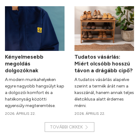
Kényelmesebb
Tudatos vásárlás:
megoldás
Miért olcsóbb hosszú
dolgozóknak
távon a drágább cipő?
A modern munkahelyeken
A tudatos vásárlás alapelve
egyre nagyobb hangsúlyt kap
szerint a termék árát nem a
a dolgozói komfort és a
kasszánál, hanem annak teljes
hatékonyság közötti
életciklusa alatt érdemes
egyensúly megteremtése.
mérni.
2026. ÁPRILIS 22.
2026. ÁPRILIS 22.
TOVÁBBI CIKKEK