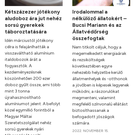
Kétszázezer jótékony
Irodalommal a
aludoboz ára jut nehéz
nélkülöző állatokért –
sorsú gyerekek
Bucsi Mariann és az
táboroztatására
Állatvédőrség
összefogtak
Idén márciustól jótékony
célra is felajánlhatták a
Nem titkolt céljuk, hogy a
visszaváltható alumínium
megemelkedett energiaárak
italdobozok árát a
és rezsiköltségek
fogyasztók. A
következtében egyre
kezdeményezésnek
nehezebb helyzetbe kerülő
köszönhetően 200 ezer
állatmenhelyek és -otthonok
doboz gyűlt össze, ami több
a jövőben is képesek legyenek
mint 3 tonna
működni, a rászorulókat
újrahasznosítható
megmenteni, valamint
alumíniumot jelent. A befolyt
megfelelő színvonalú ellátást
közel egymillió forintból a
biztosíthassanak a
Magyar Máltai
befogadott jószágok
Szeretetszolgálat nehéz
számára.
sorsú gyerekek nyári
2022. NOVEMBER 15.