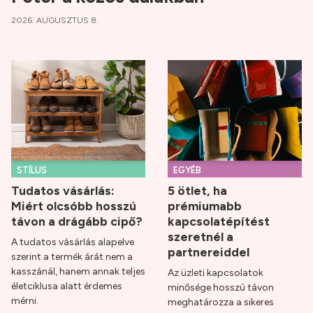
2026. AUGUSZTUS 8.
STÍLUS
EGYÉB
Tudatos vásárlás:
5 ötlet, ha
Miért olcsóbb hosszú
prémiumabb
távon a drágább cipő?
kapcsolatépítést
szeretnél a
A tudatos vásárlás alapelve
partnereiddel
szerint a termék árát nem a
kasszánál, hanem annak teljes
Az üzleti kapcsolatok
életciklusa alatt érdemes
minősége hosszú távon
mérni.
meghatározza a sikeres