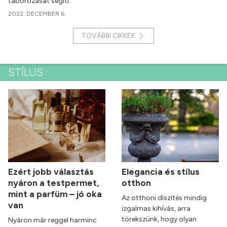
táborozását segíti.
2022. DECEMBER 6.
TOVÁBBI CIKKEK
STÍLUS
Ezért jobb választás
Elegancia és stílus
nyáron a testpermet,
otthon
mint a parfüm – jó oka
Az otthoni díszítés mindig
van
izgalmas kihívás, arra
törekszünk, hogy olyan
Nyáron már reggel harminc