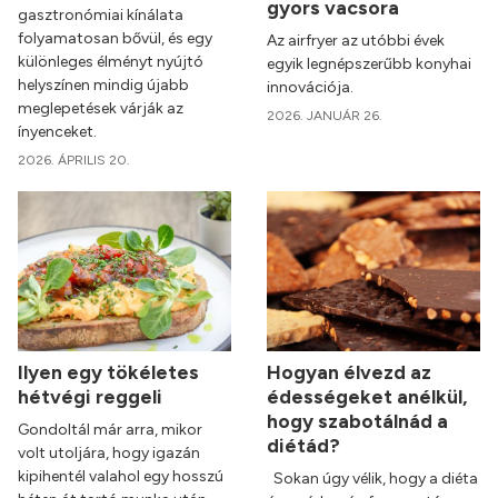
gyors vacsora
gasztronómiai kínálata
folyamatosan bővül, és egy
Az airfryer az utóbbi évek
különleges élményt nyújtó
egyik legnépszerűbb konyhai
helyszínen mindig újabb
innovációja.
meglepetések várják az
2026. JANUÁR 26.
ínyenceket.
2026. ÁPRILIS 20.
Ilyen egy tökéletes
Hogyan élvezd az
hétvégi reggeli
édességeket anélkül,
hogy szabotálnád a
Gondoltál már arra, mikor
diétád?
volt utoljára, hogy igazán
kipihentél valahol egy hosszú
Sokan úgy vélik, hogy a diéta