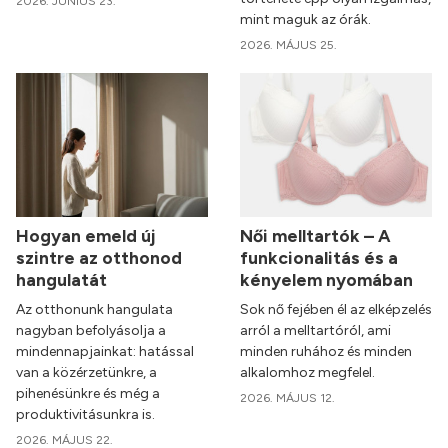
2026. JÚNIUS 23.
mint maguk az órák.
2026. MÁJUS 25.
Hogyan emeld új
Női melltartók – A
szintre az otthonod
funkcionalitás és a
hangulatát
kényelem nyomában
Az otthonunk hangulata
Sok nő fejében él az elképzelés
nagyban befolyásolja a
arról a melltartóról, ami
mindennapjainkat: hatással
minden ruhához és minden
van a közérzetünkre, a
alkalomhoz megfelel.
pihenésünkre és még a
2026. MÁJUS 12.
produktivitásunkra is.
2026. MÁJUS 22.