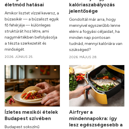
életmód hatásai
kalóriaszabályozás
jelentősége
Amikor lisztet vízzel keversz, a
búzasikér — a búzaliszt egyik
Gondoltál már arra, hogy
fő fehérjéje — különleges
mennyivel egyszerűbb lenne
struktúrát hoz létre, ami
elérni a fogyási céljaidat, ha
nagymértékben befolyásolja
minden nap pontosan
a tészta szerkezetét és
tudnád, mennyi kalóriára van
minőségét.
szükséged?
2026. JÚNIUS 25.
2026. MÁJUS 28.
Ízletes mexikói ételek
Airfryer a
Budapest szívében
mindennapokra: így
lesz egészségesebb a
Budapest sokszínű