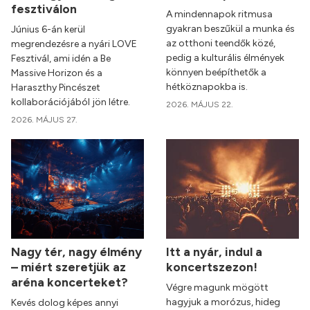
fesztiválon
A mindennapok ritmusa
gyakran beszűkül a munka és
Június 6-án kerül
az otthoni teendők közé,
megrendezésre a nyári LOVE
pedig a kulturális élmények
Fesztivál, ami idén a Be
könnyen beépíthetők a
Massive Horizon és a
hétköznapokba is.
Haraszthy Pincészet
kollaborációjából jön létre.
2026. MÁJUS 22.
2026. MÁJUS 27.
Nagy tér, nagy élmény
Itt a nyár, indul a
– miért szeretjük az
koncertszezon!
aréna koncerteket?
Végre magunk mögött
hagyjuk a morózus, hideg
Kevés dolog képes annyi