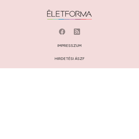
IMPRESSZUM
HIRDETÉSI ÁSZF
MÉDIAAJÁNLAT
JOGI NYILATKOZAT
HOZZÁSZÓLÁSI SZABÁLYZAT
ADATVÉDELEM:
TÁJÉKOZTATÓ
/
BEÁLLÍTÁSOK
© 2009-2026 Privátbankár.hu Kft.
FELIRATKOZÁS AZ ÉLETFORMA.HU HÍRLEVELÉRE