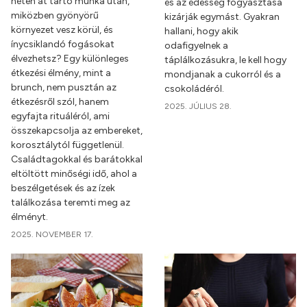
héten át tartó munka után,
és az édesség fogyasztása
miközben gyönyörű
kizárják egymást. Gyakran
környezet vesz körül, és
hallani, hogy akik
ínycsiklandó fogásokat
odafigyelnek a
élvezhetsz? Egy különleges
táplálkozásukra, le kell hogy
étkezési élmény, mint a
mondjanak a cukorról és a
brunch, nem pusztán az
csokoládéról.
étkezésről szól, hanem
2025. JÚLIUS 28.
egyfajta rituáléról, ami
összekapcsolja az embereket,
korosztálytól függetlenül.
Családtagokkal és barátokkal
eltöltött minőségi idő, ahol a
beszélgetések és az ízek
találkozása teremti meg az
élményt.
2025. NOVEMBER 17.