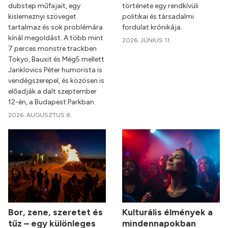
dubstep műfajait, egy
története egy rendkívüli
kislemeznyi szöveget
politikai és társadalmi
tartalmaz és sok problémára
fordulat krónikája.
kínál megoldást. A több mint
2026. JÚNIUS 11.
7 perces monstre trackben
Tokyo, Bauxit és Még5 mellett
Janklovics Péter humorista is
vendégszerepel, és közösen is
előadják a dalt szeptember
12-én, a Budapest Parkban.
2026. AUGUSZTUS 8.
Bor, zene, szeretet és
Kulturális élmények a
tűz – egy különleges
mindennapokban