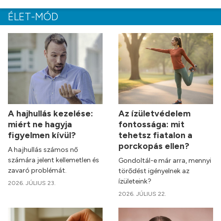
ÉLET-MÓD
A hajhullás kezelése:
Az ízületvédelem
miért ne hagyja
fontossága: mit
figyelmen kívül?
tehetsz fiatalon a
porckopás ellen?
A hajhullás számos nő
számára jelent kellemetlen és
Gondoltál-e már arra, mennyi
zavaró problémát.
törődést igényelnek az
ízületeink?
2026. JÚLIUS 23.
2026. JÚLIUS 22.