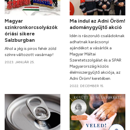
Magyar
Ma indul az Adni Öröm!
szinkronkorcsolyázók
adománygyűjtő akció
óriási sikere
Idén is rászoruló családoknak
Salzburgban
adhatnak karácsonyi
ajándékot a vásárlók a
Ahol a jég is piros fehér zöld
Magyar Máltai
színre változott vasárnap!
Szeretetszolgálat és a SPAR
2023. JANUÁR 25.
Magyarország közös
élelmiszergyűjtő akciója, az
Adni Öröm! keretében.
2022. DECEMBER 15.