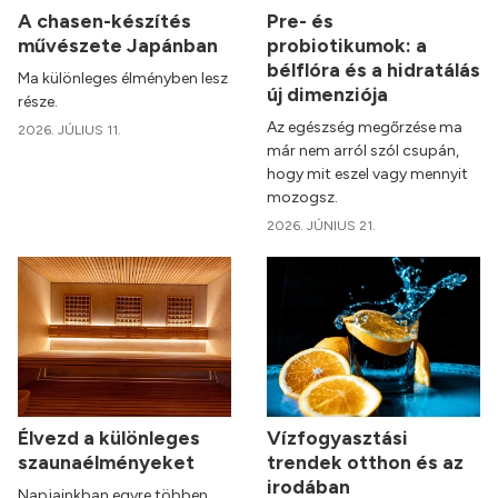
A chasen-készítés
Pre- és
művészete Japánban
probiotikumok: a
bélflóra és a hidratálás
Ma különleges élményben lesz
új dimenziója
része.
Az egészség megőrzése ma
2026. JÚLIUS 11.
már nem arról szól csupán,
hogy mit eszel vagy mennyit
mozogsz.
2026. JÚNIUS 21.
Élvezd a különleges
Vízfogyasztási
szaunaélményeket
trendek otthon és az
irodában
Napjainkban egyre többen