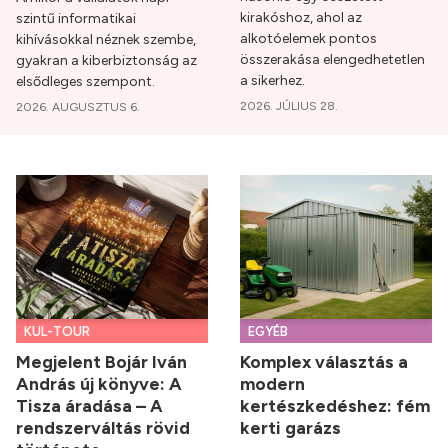
kirakóshoz, ahol az
szintű informatikai
alkotóelemek pontos
kihívásokkal néznek szembe,
összerakása elengedhetetlen
gyakran a kiberbiztonság az
a sikerhez.
elsődleges szempont.
2026. JÚLIUS 28.
2026. AUGUSZTUS 6.
KUL-TOUR
EGYÉB
Megjelent Bojár Iván
Komplex választás a
András új könyve: A
modern
Tisza áradása – A
kertészkedéshez: fém
rendszerváltás rövid
kerti garázs