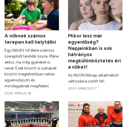
A nőknek számos
Mikor lesz már
terepen kell helytállni
egyenlőség?
Napjainkban is sok
Egy felnőtt nő élete számos
hátrányos
szerepből tevődik össze. Pláne
megkülönböztetés éri
akkor, ha még gyereket is
a nőket!
nevel. Ezek között a szerepek
között meglehetősen nehéz
Az AVON Nőnap alkalmából
egyensúlyozni és
változásra szólít fel!
mindegyiknek megfelelni.
2023. MÁRCIUS 7.
2025. ÁPRILIS 19.