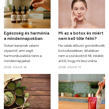
Egészség és harmónia
Mi az a botox és miért
a mindennapokban
nem kell tőle félni?
Sokan keresnek valami
Ha valaki először gondolkodik
olyasmit, ami segít
botoxkezelésen, általában
harmonikusabbá tenni a
nem a szúrásoktól fél, inkább
mindennapjaikat.
attól, hogy mi lesz utána.
2026. JÚLIUS 16.
2026. JÚLIUS 13.