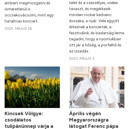
telet és a szeszélyes, szeles
embert megmozgatni és
tavaszt, és megérkezik
ismeretlenül is
minden rocker kedvenc
öccsekovácsolni, mint egy
évszaka, a nyár. Vele együtt
hatalmas koncert.
érkeznek a koncertek, a
2025. MÁJUS 26.
fesztiválok, és badarság lenne
tagadni, hogy a nyomukban
ott jár a hőség, a porfelhő és
az izzadás.
2023. MÁJUS 3.
Kincsek Völgye:
Április végén
csodálatos
Magyarországra
tulipánünnep várja a
látogat Ferenc pápa