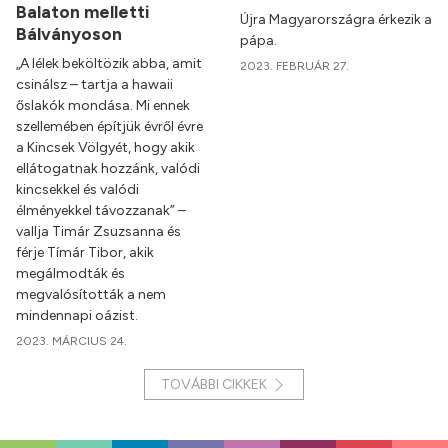
Balaton melletti
Újra Magyarországra érkezik a
Bálványoson
pápa.
„A lélek beköltözik abba, amit
2023. FEBRUÁR 27.
csinálsz – tartja a hawaii
őslakók mondása. Mi ennek
szellemében építjük évről évre
a Kincsek Völgyét, hogy akik
ellátogatnak hozzánk, valódi
kincsekkel és valódi
élményekkel távozzanak” –
vallja Timár Zsuzsanna és
férje Tímár Tibor, akik
megálmodták és
megvalósították a nem
mindennapi oázist.
2023. MÁRCIUS 24.
TOVÁBBI CIKKEK