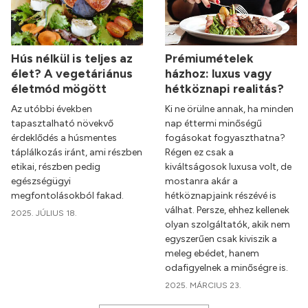
Hús nélkül is teljes az
Prémiumételek
élet? A vegetáriánus
házhoz: luxus vagy
életmód mögött
hétköznapi realitás?
Az utóbbi években
Ki ne örülne annak, ha minden
tapasztalható növekvő
nap éttermi minőségű
érdeklődés a húsmentes
fogásokat fogyaszthatna?
táplálkozás iránt, ami részben
Régen ez csak a
etikai, részben pedig
kiváltságosok luxusa volt, de
egészségügyi
mostanra akár a
megfontolásokból fakad.
hétköznapjaink részévé is
válhat. Persze, ehhez kellenek
2025. JÚLIUS 18.
olyan szolgáltatók, akik nem
egyszerűen csak kiviszik a
meleg ebédet, hanem
odafigyelnek a minőségre is.
2025. MÁRCIUS 23.