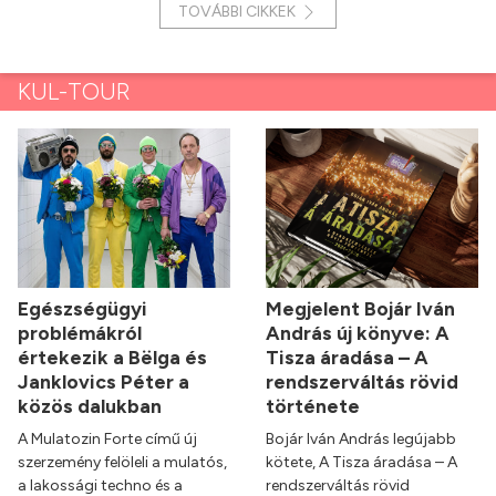
TOVÁBBI CIKKEK
KUL-TOUR
Egészségügyi
Megjelent Bojár Iván
problémákról
András új könyve: A
értekezik a Bëlga és
Tisza áradása – A
Janklovics Péter a
rendszerváltás rövid
közös dalukban
története
A Mulatozin Forte című új
Bojár Iván András legújabb
szerzemény felöleli a mulatós,
kötete, A Tisza áradása – A
a lakossági techno és a
rendszerváltás rövid