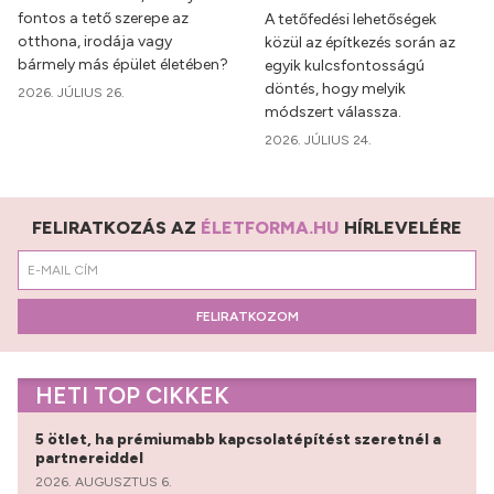
fontos a tető szerepe az
A tetőfedési lehetőségek
otthona, irodája vagy
közül az építkezés során az
bármely más épület életében?
egyik kulcsfontosságú
döntés, hogy melyik
2026. JÚLIUS 26.
módszert válassza.
2026. JÚLIUS 24.
FELIRATKOZÁS AZ
ÉLETFORMA.HU
HÍRLEVELÉRE
FELIRATKOZOM
HETI TOP CIKKEK
5 ötlet, ha prémiumabb kapcsolatépítést szeretnél a
partnereiddel
2026. AUGUSZTUS 6.