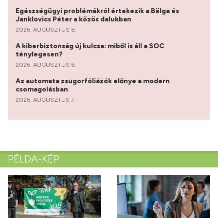
Egészségügyi problémákról értekezik a Bëlga és
Janklovics Péter a közös dalukban
2026. AUGUSZTUS 8.
A kiberbiztonság új kulcsa: miből is áll a SOC
ténylegesen?
2026. AUGUSZTUS 6.
Az automata zsugorfóliázók előnye a modern
csomagolásban
2026. AUGUSZTUS 7.
PÉLDA-KÉP