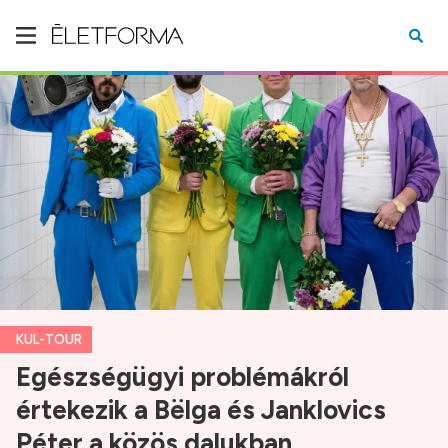
KUL-TOUR
Egészségügyi problémákról
értekezik a Bëlga és Janklovics
Péter a közös dalukban