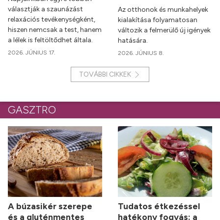
választják a szaunázást
Az otthonok és munkahelyek
relaxációs tevékenységként,
kialakítása folyamatosan
hiszen nemcsak a test, hanem
változik a felmerülő új igények
a lélek is feltöltődhet általa.
hatására.
2026. JÚNIUS 17.
2026. JÚNIUS 8.
TOVÁBBI CIKKEK
GASZTRO
A búzasikér szerepe
Tudatos étkezéssel
és a gluténmentes
hatékony fogyás: a