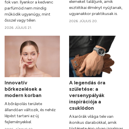
elemeket találjunk, amik
fok van. Ilyenkor a kedvenc
esztétikai élményt nyújtanak,
parfümöd nem mindig
ugyanakkor praktikusak is.
működik ugyanúgy, mint
ősszel vagy télen.
2026. JÚLIUS 20.
2026. JÚLIUS 21.
Innovatív
A legendás óra
bőrkezelések a
születése: a
modern korban
versenypályák
inspirációja a
A bőrápolás területe
csuklódon
állandóan változik, és nehéz
lépést tartani az új
A karórák világa tele van
fejleményekkel.
ikonikus darabokkal, amik
története épp olyan izgalmas,