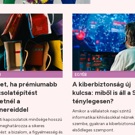
B
EGYÉB
let, ha prémiumabb
A kiberbiztonság új
solatépítést
kulcsa: miből is áll 
etnél a
ténylegesen?
nereiddel
Amikor a vállalatok napi szintű
informatikai kihívásokkal néznek
eti kapcsolatok minősége hosszú
szembe, gyakran a kiberbiztons
meghatározza a sikeres
elsődleges szempont.
st: a bizalom, a figyelmesség és