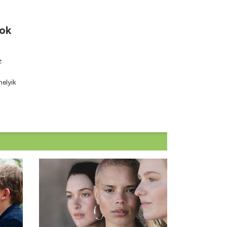
nok
z
elyik