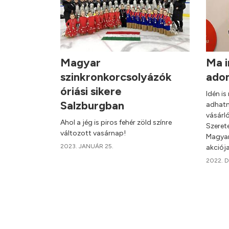
Magyar
Ma i
szinkronkorcsolyázók
ado
óriási sikere
Idén i
Salzburgban
adhatn
vásárl
Ahol a jég is piros fehér zöld színre
Szeret
változott vasárnap!
Magyar
2023. JANUÁR 25.
akciój
2022. 