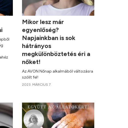
Mikor lesz már
ni
egyenlőség?
Napjainkban is sok
repből
hátrányos
ég
megkülönböztetés éri a
nehéz
nőket!
Az AVON Nőnap alkalmából változásra
szólít fel!
2023. MÁRCIUS 7.