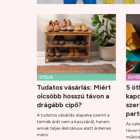
STÍLUS
EGYÉ
Tudatos vásárlás: Miért
5 öt
olcsóbb hosszú távon a
kapc
drágább cipő?
szer
part
A tudatos vásárlás alapelve szerint a
termék árát nem a kasszánál, hanem
Az üzl
annak teljes életciklusa alatt érdemes
távon 
mérni.
működé