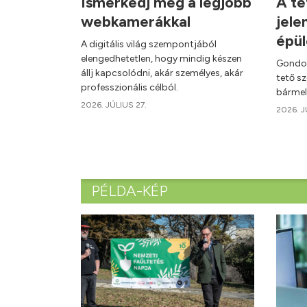
Ismerkedj meg a legjobb
A te
webkamerákkal
jele
épü
A digitális világ szempontjából
elengedhetetlen, hogy mindig készen
Gondol
állj kapcsolódni, akár személyes, akár
tető s
professzionális célból.
bármel
2026. JÚLIUS 27.
2026. J
PÉLDA-KÉP