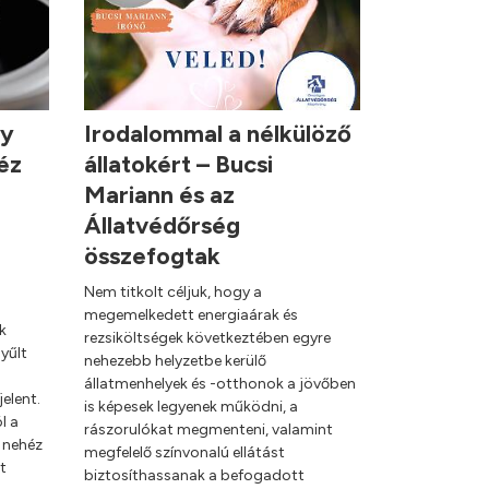
ny
Irodalommal a nélkülöző
éz
állatokért – Bucsi
Mariann és az
Állatvédőrség
összefogtak
Nem titkolt céljuk, hogy a
megemelkedett energiaárak és
k
rezsiköltségek következtében egyre
yűlt
nehezebb helyzetbe kerülő
állatmenhelyek és -otthonok a jövőben
elent.
is képesek legyenek működni, a
l a
rászorulókat megmenteni, valamint
 nehéz
megfelelő színvonalú ellátást
t
biztosíthassanak a befogadott