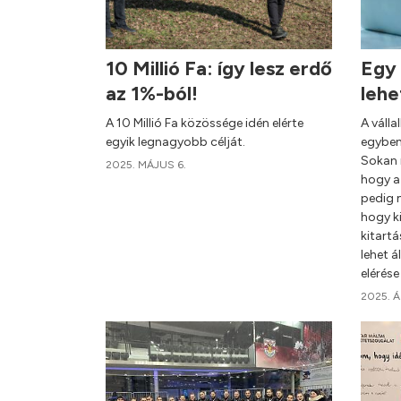
10 Millió Fa: így lesz erdő
Egy 
az 1%-ból!
lehe
A 10 Millió Fa közössége idén elérte
A válla
egyik legnagyobb célját.
egyben 
Sokan 
2025. MÁJUS 6.
hogy az
pedig 
hogy ki
kitartá
lehet á
elérése
2025. Á