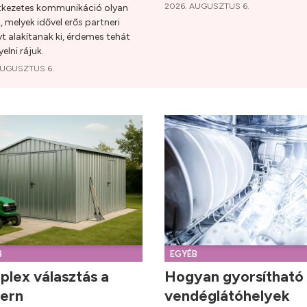
2026. AUGUSZTUS 6.
tkezetes kommunikáció olyan
, melyek idővel erős partneri
t alakítanak ki, érdemes tehát
elni rájuk.
AUGUSZTUS 6.
B
EGYÉB
lex választás a
Hogyan gyorsítható 
ern
vendéglátóhelyek