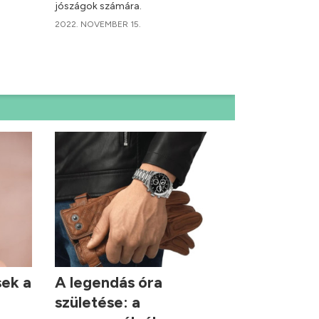
jószágok számára.
2022. NOVEMBER 15.
sek a
A legendás óra
születése: a