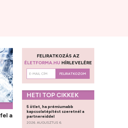
FELIRATKOZÁS AZ
ÉLETFORMA.HU
HÍRLEVELÉRE
FELIRATKOZOM
HETI TOP CIKKEK
5 ötlet, ha prémiumabb
kapcsolatépítést szeretnél a
fel a
partnereiddel
2026. AUGUSZTUS 6.