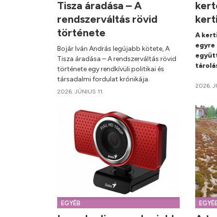
Tisza áradása – A
kert
rendszerváltás rövid
kert
története
A ker
egyre 
Bojár Iván András legújabb kötete, A
együtt
Tisza áradása – A rendszerváltás rövid
tárolá
története egy rendkívüli politikai és
társadalmi fordulat krónikája.
2026. J
2026. JÚNIUS 11.
EGYÉB
EGYÉ