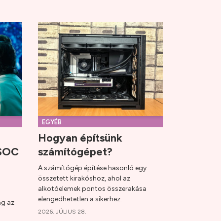
EGYÉB
Hogyan építsünk
a SOC
számítógépet?
A számítógép építése hasonló egy
összetett kirakóshoz, ahol az
alkotóelemek pontos összerakása
elengedhetetlen a sikerhez.
ág az
2026. JÚLIUS 28.