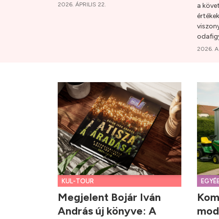
2026. ÁPRILIS 22.
a köve
értékek
viszony
odafigy
2026. 
KUL-TOUR
EGYÉ
Megjelent Bojár Iván
Komp
András új könyve: A
mod