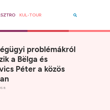
SZTRO
KUL-TOUR
égügyi problémákról
zik a Bëlga és
vics Péter a közös
ban
S 8.