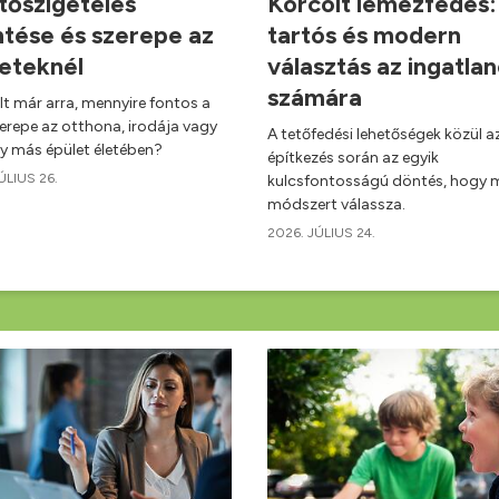
tőszigetelés
Korcolt lemezfedés:
ntése és szerepe az
tartós és modern
leteknél
választás az ingatla
számára
t már arra, mennyire fontos a
zerepe az otthona, irodája vagy
A tetőfedési lehetőségek közül a
y más épület életében?
építkezés során az egyik
ÚLIUS 26.
kulcsfontosságú döntés, hogy m
módszert válassza.
2026. JÚLIUS 24.