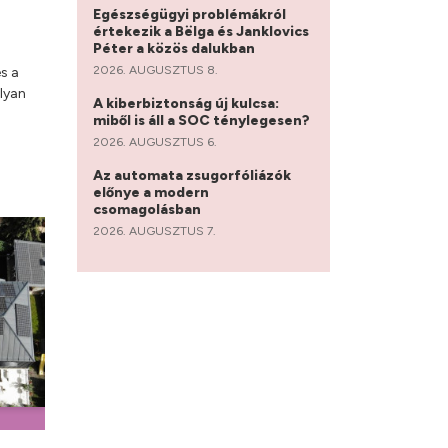
Egészségügyi problémákról
értekezik a Bëlga és Janklovics
Péter a közös dalukban
2026. AUGUSZTUS 8.
s a
lyan
A kiberbiztonság új kulcsa:
miből is áll a SOC ténylegesen?
2026. AUGUSZTUS 6.
Az automata zsugorfóliázók
előnye a modern
csomagolásban
2026. AUGUSZTUS 7.