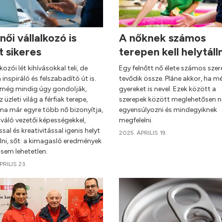
női vállalkozó is
A nőknek számos
t sikeres
terepen kell helytáll
lkozói lét kihívásokkal teli, de
Egy felnőtt nő élete számos sze
inspiráló és felszabadító út is.
tevődik össze. Pláne akkor, ha m
még mindig úgy gondolják,
gyereket is nevel. Ezek között a
 üzleti világ a férfiak terepe,
szerepek között meglehetősen 
ma már egyre több nő bizonyítja,
egyensúlyozni és mindegyiknek
váló vezetői képességekkel,
megfelelni.
ssal és kreativitással igenis helyt
2025. ÁPRILIS 19.
llni, sőt: a kimagasló eredmények
 sem lehetetlen.
PRILIS 23.