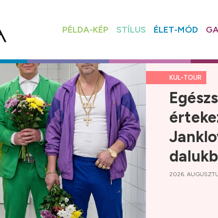
PÉLDA-KÉP
STÍLUS
ÉLET-MÓD
GA
KUL-TOUR
Egészs
érteke
Janklo
daluk
2026. AUGUSZTU