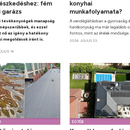
észkedéshez: fém
konyhai
i garázs
munkafolyamata?
ti tevékenységek manapság
A vendéglátásban a gyorsaság é
népszerűbbek, és ezzel
hatékonyság ma már legalább o
 nő az igény a hatékony
fontos, mint az ételek minősége.
si megoldások iránt is.
2026. JÚLIUS 23.
ÚLIUS 14.
B
EGYÉB