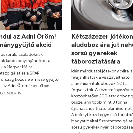
ndul az Adni Öröm!
Kétszázezer jótéko
mánygyűjtő akció
aludoboz ára jut neh
sorsú gyerekek
s rászoruló családoknak
táboroztatására
ak karácsonyi ajándékot a
ók a Magyar Máltai
Idén márciustól jótékony célra is
etszolgálat és a SPAR
felajánlhatták a visszaváltható
ország közös élelmiszergyűjtő
alumínium italdobozok árát a
a, az Adni Öröm! keretében.
fogyasztók. A kezdeményezésne
DECEMBER 15.
köszönhetően 200 ezer doboz g
össze, ami több mint 3 tonna
újrahasznosítható alumíniumot j
A befolyt közel egymillió forintbó
Magyar Máltai Szeretetszolgálat
sorsú gyerekek nyári táborozásá