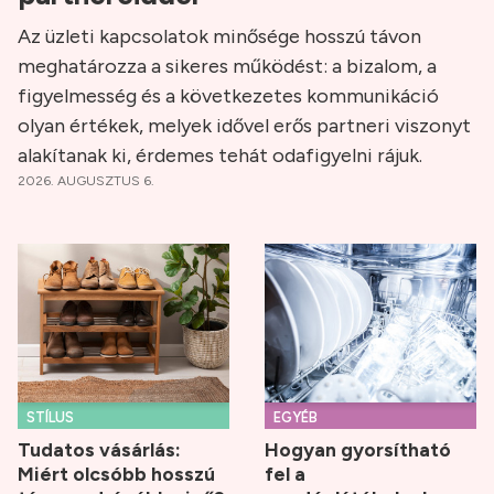
Az üzleti kapcsolatok minősége hosszú távon
meghatározza a sikeres működést: a bizalom, a
figyelmesség és a következetes kommunikáció
olyan értékek, melyek idővel erős partneri viszonyt
alakítanak ki, érdemes tehát odafigyelni rájuk.
2026. AUGUSZTUS 6.
STÍLUS
EGYÉB
Tudatos vásárlás:
Hogyan gyorsítható
Miért olcsóbb hosszú
fel a