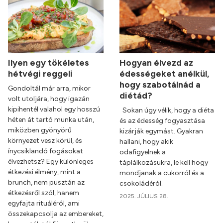
Ilyen egy tökéletes
Hogyan élvezd az
hétvégi reggeli
édességeket anélkül,
hogy szabotálnád a
Gondoltál már arra, mikor
diétád?
volt utoljára, hogy igazán
kipihentél valahol egy hosszú
Sokan úgy vélik, hogy a diéta
héten át tartó munka után,
és az édesség fogyasztása
miközben gyönyörű
kizárják egymást. Gyakran
környezet vesz körül, és
hallani, hogy akik
ínycsiklandó fogásokat
odafigyelnek a
élvezhetsz? Egy különleges
táplálkozásukra, le kell hogy
étkezési élmény, mint a
mondjanak a cukorról és a
brunch, nem pusztán az
csokoládéról.
étkezésről szól, hanem
2025. JÚLIUS 28.
egyfajta rituáléról, ami
összekapcsolja az embereket,