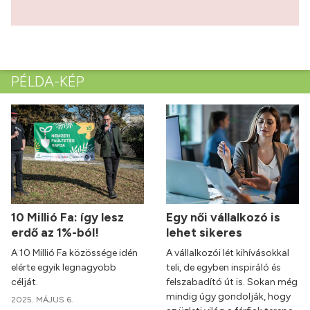
PÉLDA-KÉP
10 Millió Fa: így lesz
Egy női vállalkozó is
erdő az 1%-ból!
lehet sikeres
A 10 Millió Fa közössége idén
A vállalkozói lét kihívásokkal
elérte egyik legnagyobb
teli, de egyben inspiráló és
célját.
felszabadító út is. Sokan még
mindig úgy gondolják, hogy
2025. MÁJUS 6.