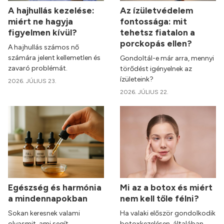
A hajhullás kezelése:
Az ízületvédelem
miért ne hagyja
fontossága: mit
figyelmen kívül?
tehetsz fiatalon a
porckopás ellen?
A hajhullás számos nő
számára jelent kellemetlen és
Gondoltál-e már arra, mennyi
zavaró problémát.
törődést igényelnek az
ízületeink?
2026. JÚLIUS 23.
2026. JÚLIUS 22.
Egészség és harmónia
Mi az a botox és miért
a mindennapokban
nem kell tőle félni?
Sokan keresnek valami
Ha valaki először gondolkodik
olyasmit, ami segít
botoxkezelésen, általában