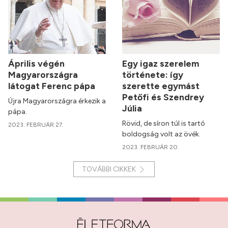
Április végén
Egy igaz szerelem
Magyarországra
története: így
látogat Ferenc pápa
szerette egymást
Petőfi és Szendrey
Újra Magyarországra érkezik a
Júlia
pápa.
Rövid, de síron túl is tartó
2023. FEBRUÁR 27.
boldogság volt az övék.
2023. FEBRUÁR 20.
TOVÁBBI CIKKEK