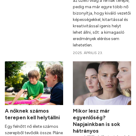
az üzleti világ a férfiak terepe,
pedig ma már egyre több nő
bizonyítja, hogy kiváló vezetői
képességekkel, kitartással és
kreativitással igenis helyt
lehet állni, sőt: a kimagasló
eredmények elérése sem
lehetetlen.
2025. ÁPRILIS 23.
A nőknek számos
Mikor lesz már
terepen kell helytállni
egyenlőség?
Napjainkban is sok
Egy felnőtt nő élete számos
hátrányos
szerepből tevődik össze. Pláne