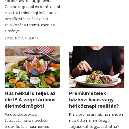
korosztálytól függetlenül.
Családtagokkal és barátokkal
eltöltött minőségi idő, ahol a
beszélgetések és az ízek
találkozása teremti meg az
élményt.
2025. NOVEMBER 17.
Hús nélkül is teljes az
Prémiumételek
élet? A vegetáriánus
házhoz: luxus vagy
életmód mögött
hétköznapi realitás?
Az utóbbi években
Ki ne örülne annak, ha minden
tapasztalható növekvő
nap éttermi minőségű
érdeklődés a húsmentes
fogásokat fogyaszthatna?