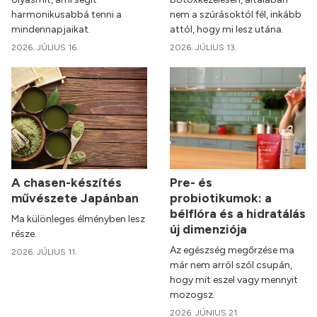
harmonikusabbá tenni a
nem a szúrásoktól fél, inkább
mindennapjaikat.
attól, hogy mi lesz utána.
2026. JÚLIUS 16.
2026. JÚLIUS 13.
A chasen-készítés
Pre- és
művészete Japánban
probiotikumok: a
bélflóra és a hidratálás
Ma különleges élményben lesz
új dimenziója
része.
Az egészség megőrzése ma
2026. JÚLIUS 11.
már nem arról szól csupán,
hogy mit eszel vagy mennyit
mozogsz.
2026. JÚNIUS 21.