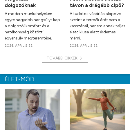
dolgozóknak
távon a drágább cipő?
A modern munkahelyeken
A tudatos vásárlás alapelve
egyre nagyobb hangsúlyt kap
szerint a termék árát nem a
a dolgozói komfort és a
kasszánál, hanem annak teljes
hatékonyság közötti
életciklusa alatt érdemes
egyensúly megteremtése.
mérni.
2026. ÁPRILIS 22.
2026. ÁPRILIS 22.
TOVÁBBI CIKKEK
ÉLET-MÓD