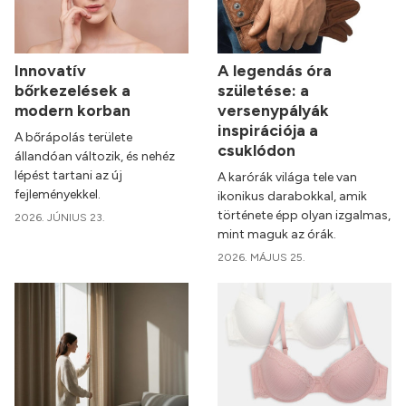
Innovatív
A legendás óra
bőrkezelések a
születése: a
modern korban
versenypályák
inspirációja a
A bőrápolás területe
csuklódon
állandóan változik, és nehéz
lépést tartani az új
A karórák világa tele van
fejleményekkel.
ikonikus darabokkal, amik
története épp olyan izgalmas,
2026. JÚNIUS 23.
mint maguk az órák.
2026. MÁJUS 25.