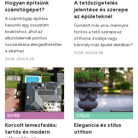
Hogyan építsünk
A tetőszigetelés
számítógépet?
jelentése és szerepe
az épületeknél
A számítógép építése
hasonló egy összetett
Gondolt már arra, mennyire
kirakóshoz, ahol az
fontos a tető szerepe az
alkotóelemek pontos
otthona, irodája vagy
összerakása elengedhetetlen
bármely más épület életében?
a sikerhez.
2026. JÚLIUS 26.
2026. JÚLIUS 28.
EGYÉB
STÍLUS
Korcolt lemezfedés:
Elegancia és stílus
tartós és modern
otthon