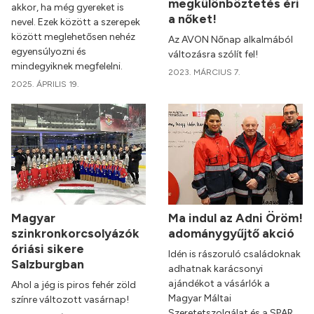
megkülönböztetés éri
akkor, ha még gyereket is
a nőket!
nevel. Ezek között a szerepek
között meglehetősen nehéz
Az AVON Nőnap alkalmából
egyensúlyozni és
változásra szólít fel!
mindegyiknek megfelelni.
2023. MÁRCIUS 7.
2025. ÁPRILIS 19.
Magyar
Ma indul az Adni Öröm!
szinkronkorcsolyázók
adománygyűjtő akció
óriási sikere
Idén is rászoruló családoknak
Salzburgban
adhatnak karácsonyi
ajándékot a vásárlók a
Ahol a jég is piros fehér zöld
Magyar Máltai
színre változott vasárnap!
Szeretetszolgálat és a SPAR