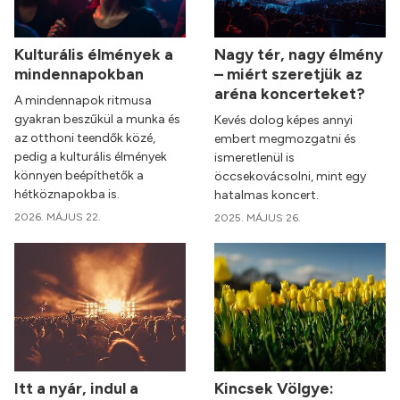
Kulturális élmények a
Nagy tér, nagy élmény
mindennapokban
– miért szeretjük az
aréna koncerteket?
A mindennapok ritmusa
gyakran beszűkül a munka és
Kevés dolog képes annyi
az otthoni teendők közé,
embert megmozgatni és
pedig a kulturális élmények
ismeretlenül is
könnyen beépíthetők a
öccsekovácsolni, mint egy
hétköznapokba is.
hatalmas koncert.
2026. MÁJUS 22.
2025. MÁJUS 26.
Itt a nyár, indul a
Kincsek Völgye: