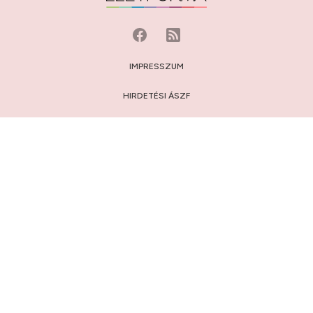
IMPRESSZUM
HIRDETÉSI ÁSZF
MÉDIAAJÁNLAT
JOGI NYILATKOZAT
HOZZÁSZÓLÁSI SZABÁLYZAT
ADATVÉDELEM:
TÁJÉKOZTATÓ
/
BEÁLLÍTÁSOK
© 2009-2026 Privátbankár.hu Kft.
FELIRATKOZÁS AZ ÉLETFORMA.HU HÍRLEVELÉRE