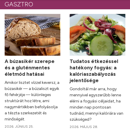
GASZTRO
A búzasikér szerepe
Tudatos étkezéssel
és a gluténmentes
hatékony fogyás: a
életmód hatásai
kalóriaszabályozás
jelentősége
Amikor lisztet vízzel keversz, a
búzasikér — a búzaliszt egyik
Gondoltál már arra, hogy
fő fehérjéje — különleges
mennyivel egyszerűbb lenne
struktúrát hoz létre, ami
elérni a fogyási céljaidat, ha
nagymértékben befolyásolja
minden nap pontosan
a tészta szerkezetét és
tudnád, mennyi kalóriára van
minőségét.
szükséged?
2026. JÚNIUS 25.
2026. MÁJUS 28.