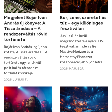
Megjelent Bojár Iván
Bor, zene, szeretet és
András új könyve: A
tűz – egy különleges
Tisza áradása – A
fesztiválon
rendszerváltás rövid
Június 6-án kerül
története
megrendezésre a nyári LOVE
Fesztivál, ami idén a Be
Bojár Iván András legújabb
Massive Horizon és a
kötete, A Tisza áradása – A
Haraszthy Pincészet
rendszerváltás rövid
kollaborációjából jön létre.
története egy rendkívüli
politikai és társadalmi
2026. MÁJUS 27.
fordulat krónikája.
2026. JÚNIUS 11.