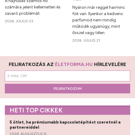
A hajhullás számos nő
számára jelent kellemetlen és
Nyáron már reggel harminc
zavaró problémát.
fok van. Ilyenkor a kedvenc
parfümöd nem mindig
2026. JÚLIUS 23.
működik ugyanúgy, mint
ősszel vagy télen.
2026. JÚLIUS 21.
FELIRATKOZÁS AZ
ÉLETFORMA.HU
HÍRLEVELÉRE
FELIRATKOZOM
HETI TOP CIKKEK
5 ötlet, ha prémiumabb kapcsolatépítést szeretnél a
partnereiddel
2026. AUGUSZTUS 6.