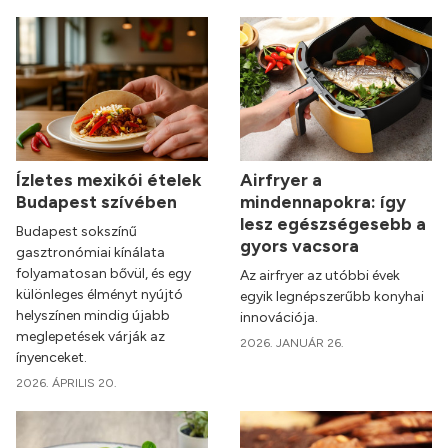
Ízletes mexikói ételek
Airfryer a
Budapest szívében
mindennapokra: így
lesz egészségesebb a
Budapest sokszínű
gyors vacsora
gasztronómiai kínálata
folyamatosan bővül, és egy
Az airfryer az utóbbi évek
különleges élményt nyújtó
egyik legnépszerűbb konyhai
helyszínen mindig újabb
innovációja.
meglepetések várják az
2026. JANUÁR 26.
ínyenceket.
2026. ÁPRILIS 20.