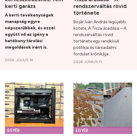
kerti garázs
rendszerváltás rövid
története
A kerti tevékenységek
manapság egyre
Bojár Iván András legújabb
népszerűbbek, és ezzel
kötete, A Tisza áradása – A
együtt nő az igény a
rendszerváltás rövid
hatékony tárolási
története egy rendkívüli
megoldások iránt is.
politikai és társadalmi
fordulat krónikája.
2026. JÚLIUS 14.
2026. JÚNIUS 11.
EGYÉB
EGYÉB