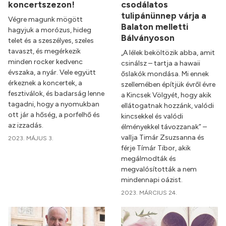
koncertszezon!
csodálatos
tulipánünnep várja a
Végre magunk mögött
Balaton melletti
hagyjuk a morózus, hideg
Bálványoson
telet és a szeszélyes, szeles
tavaszt, és megérkezik
„A lélek beköltözik abba, amit
minden rocker kedvenc
csinálsz – tartja a hawaii
évszaka, a nyár. Vele együtt
őslakók mondása. Mi ennek
érkeznek a koncertek, a
szellemében építjük évről évre
fesztiválok, és badarság lenne
a Kincsek Völgyét, hogy akik
tagadni, hogy a nyomukban
ellátogatnak hozzánk, valódi
ott jár a hőség, a porfelhő és
kincsekkel és valódi
az izzadás.
élményekkel távozzanak” –
vallja Timár Zsuzsanna és
2023. MÁJUS 3.
férje Tímár Tibor, akik
megálmodták és
megvalósították a nem
mindennapi oázist.
2023. MÁRCIUS 24.