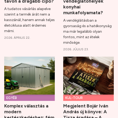
távon a drágább cipő?
vendéglátóhelyek
konyhai
A tudatos vásárlás alapelve
munkafolyamata?
szerint a termék árát nem a
kasszánál, hanem annak teljes
A vendéglátásban a
életciklusa alatt érdemes
gyorsaság és a hatékonyság
mérni.
ma már legalább olyan
fontos, mint az ételek
2026. ÁPRILIS 22.
minősége.
2026. JÚLIUS 23.
EGYÉB
KUL-TOUR
Komplex választás a
Megjelent Bojár Iván
modern
András új könyve: A
kertészkedéshez: fém
Tisza áradása – A