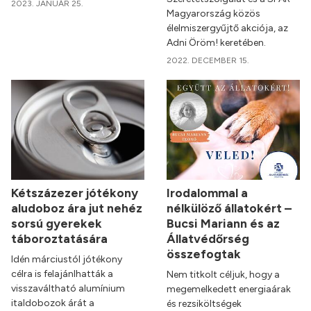
2023. JANUÁR 25.
Magyarország közös
élelmiszergyűjtő akciója, az
Adni Öröm! keretében.
2022. DECEMBER 15.
Kétszázezer jótékony
Irodalommal a
aludoboz ára jut nehéz
nélkülöző állatokért –
sorsú gyerekek
Bucsi Mariann és az
táboroztatására
Állatvédőrség
összefogtak
Idén márciustól jótékony
célra is felajánlhatták a
Nem titkolt céljuk, hogy a
visszaváltható alumínium
megemelkedett energiaárak
italdobozok árát a
és rezsiköltségek