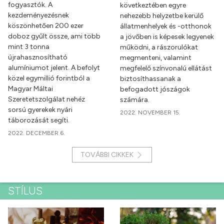
fogyasztók. A
következtében egyre
kezdeményezésnek
nehezebb helyzetbe kerülő
köszönhetően 200 ezer
állatmenhelyek és -otthonok
doboz gyűlt össze, ami több
a jövőben is képesek legyenek
mint 3 tonna
működni, a rászorulókat
újrahasznosítható
megmenteni, valamint
alumíniumot jelent. A befolyt
megfelelő színvonalú ellátást
közel egymillió forintból a
biztosíthassanak a
Magyar Máltai
befogadott jószágok
Szeretetszolgálat nehéz
számára.
sorsú gyerekek nyári
2022. NOVEMBER 15.
táborozását segíti.
2022. DECEMBER 6.
TOVÁBBI CIKKEK
STÍLUS