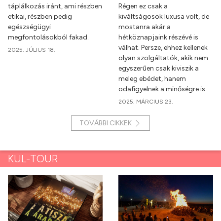
táplálkozás iránt, ami részben
Régen ez csak a
etikai, részben pedig
kiváltságosok luxusa volt, de
egészségügyi
mostanra akár a
megfontolásokból fakad.
hétköznapjaink részévé is
válhat. Persze, ehhez kellenek
2025. JÚLIUS 18.
olyan szolgáltatók, akik nem
egyszerűen csak kiviszik a
meleg ebédet, hanem
odafigyelnek a minőségre is.
2025. MÁRCIUS 23.
TOVÁBBI CIKKEK
KUL-TOUR