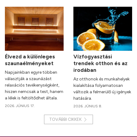
Élvezd a különleges
Vízfogyasztási
szaunaélményeket
trendek otthon és az
irodában
Napjainkban egyre többen
választják a szaunázást
Az otthonok és munkahelyek
relaxációs tevékenységként,
kialakítása folyamatosan
hiszen nemcsak a test, hanem
változik a felmerülő új igények
a lélek is feltöltődhet általa.
hatására.
2026. JÚNIUS 17.
2026. JÚNIUS 8.
TOVÁBBI CIKKEK