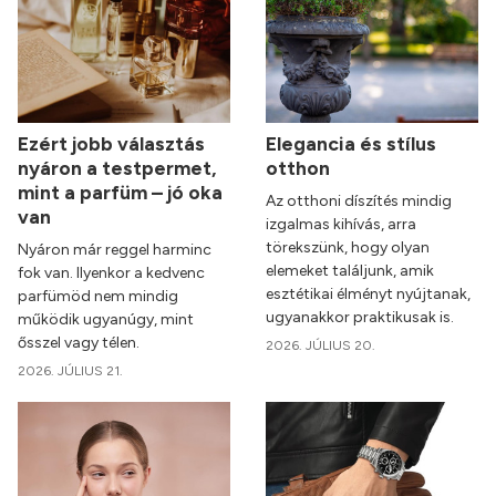
Ezért jobb választás
Elegancia és stílus
nyáron a testpermet,
otthon
mint a parfüm – jó oka
Az otthoni díszítés mindig
van
izgalmas kihívás, arra
törekszünk, hogy olyan
Nyáron már reggel harminc
elemeket találjunk, amik
fok van. Ilyenkor a kedvenc
esztétikai élményt nyújtanak,
parfümöd nem mindig
ugyanakkor praktikusak is.
működik ugyanúgy, mint
ősszel vagy télen.
2026. JÚLIUS 20.
2026. JÚLIUS 21.