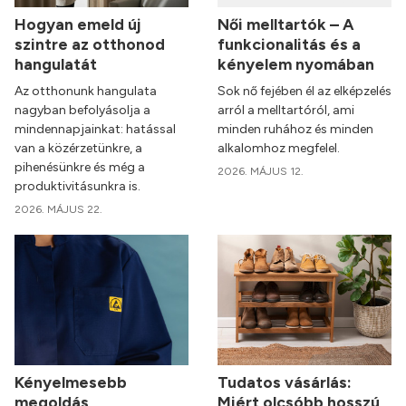
Hogyan emeld új
Női melltartók – A
szintre az otthonod
funkcionalitás és a
hangulatát
kényelem nyomában
Az otthonunk hangulata
Sok nő fejében él az elképzelés
nagyban befolyásolja a
arról a melltartóról, ami
mindennapjainkat: hatással
minden ruhához és minden
van a közérzetünkre, a
alkalomhoz megfelel.
pihenésünkre és még a
2026. MÁJUS 12.
produktivitásunkra is.
2026. MÁJUS 22.
Kényelmesebb
Tudatos vásárlás:
megoldás
Miért olcsóbb hosszú