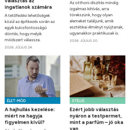
választás az
Az otthoni díszítés mindig
ingatlanok számára
izgalmas kihívás, arra
törekszünk, hogy olyan
A tetőfedési lehetőségek
elemeket találjunk, amik
közül az építkezés során az
esztétikai élményt nyújtanak,
egyik kulcsfontosságú
ugyanakkor praktikusak is.
döntés, hogy melyik
módszert válassza.
2026. JÚLIUS 20.
2026. JÚLIUS 24.
ÉLET-MÓD
STÍLUS
A hajhullás kezelése:
Ezért jobb választás
miért ne hagyja
nyáron a testpermet,
figyelmen kívül?
mint a parfüm – jó oka
van