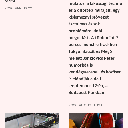
mérni.
mulatós, a lakossági techno
2026. ÁPRILIS 22.
és a dubstep műfajait, egy
kislemeznyi szöveget
tartalmaz és sok
problémára kínál
megoldást. A több mint 7
perces monstre trackben
Tokyo, Bauxit és Még5
mellett Janklovics Péter
humorista is
vendégszerepel, és közösen
is előadják a dalt
szeptember 12-én, a
Budapest Parkban.
2026. AUGUSZTUS 8.