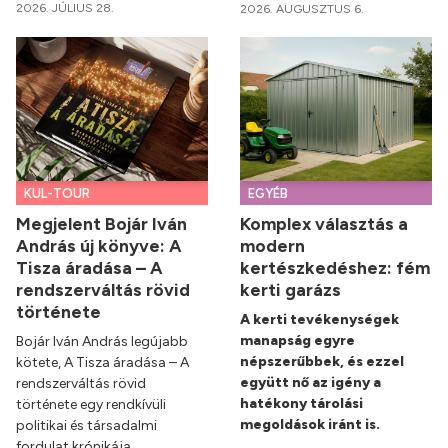
2026. JÚLIUS 28.
2026. AUGUSZTUS 6.
KUL-TOUR
EGYÉB
Megjelent Bojár Iván
Komplex választás a
András új könyve: A
modern
Tisza áradása – A
kertészkedéshez: fém
rendszerváltás rövid
kerti garázs
története
A kerti tevékenységek
manapság egyre
Bojár Iván András legújabb
népszerűbbek, és ezzel
kötete, A Tisza áradása – A
együtt nő az igény a
rendszerváltás rövid
hatékony tárolási
története egy rendkívüli
megoldások iránt is.
politikai és társadalmi
fordulat krónikája.