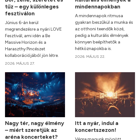
tűz – egy különleges
mindennapokban
fesztiválon
A mindennapok ritmusa
gyakran beszűkül a munka és
Június 6-án kerül
az otthoni teendők közé,
megrendezésre a nyári LOVE
pedig a kulturális élmények
Fesztivál, ami idén a Be
könnyen beépíthetők a
Massive Horizon és a
hétköznapokba is.
Haraszthy Pincészet
kollaborációjából jön létre.
2026. MÁJUS 22.
2026. MÁJUS 27.
Nagy tér, nagy élmény
Itt a nyár, indul a
– miért szeretjük az
koncertszezon!
aréna koncerteket?
Végre magunk mögött