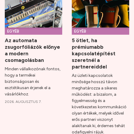
EGYÉB
EGYÉB
Az automata
5 ötlet, ha
zsugorfóliázók előnye
prémiumabb
a modern
kapcsolatépítést
csomagolásban
szeretnél a
partnereiddel
Minden vállalkozónak fontos,
hogy a termékei
Az üzleti kapcsolatok
biztonságosan és
minősége hosszú távon
esztétikusan érjenek el a
meghatározza a sikeres
vásárlókhoz.
működést: a bizalom, a
figyelmesség és a
2026. AUGUSZTUS 7.
következetes kommunikáció
olyan értékek, melyek idővel
erős partneri viszonyt
alakítanak ki, érdemes tehát
odafigyelni rájuk.