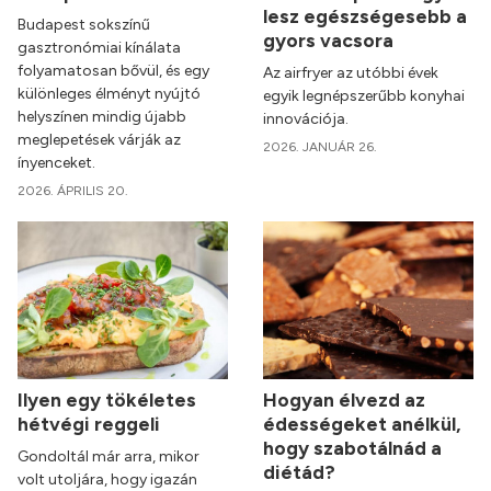
lesz egészségesebb a
Budapest sokszínű
gyors vacsora
gasztronómiai kínálata
folyamatosan bővül, és egy
Az airfryer az utóbbi évek
különleges élményt nyújtó
egyik legnépszerűbb konyhai
helyszínen mindig újabb
innovációja.
meglepetések várják az
2026. JANUÁR 26.
ínyenceket.
2026. ÁPRILIS 20.
Ilyen egy tökéletes
Hogyan élvezd az
hétvégi reggeli
édességeket anélkül,
hogy szabotálnád a
Gondoltál már arra, mikor
diétád?
volt utoljára, hogy igazán