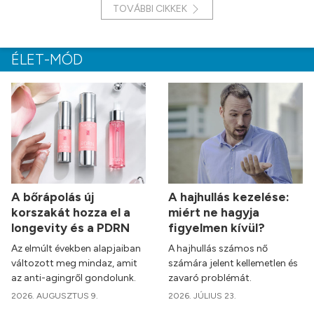
TOVÁBBI CIKKEK
ÉLET-MÓD
A bőrápolás új
A hajhullás kezelése:
korszakát hozza el a
miért ne hagyja
longevity és a PDRN
figyelmen kívül?
Az elmúlt években alapjaiban
A hajhullás számos nő
változott meg mindaz, amit
számára jelent kellemetlen és
az anti-agingről gondolunk.
zavaró problémát.
2026. AUGUSZTUS 9.
2026. JÚLIUS 23.