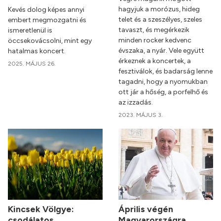
hagyjuk a morózus, hideg
Kevés dolog képes annyi
telet és a szeszélyes, szeles
embert megmozgatni és
tavaszt, és megérkezik
ismeretlenül is
minden rocker kedvenc
öccsekovácsolni, mint egy
évszaka, a nyár. Vele együtt
hatalmas koncert.
érkeznek a koncertek, a
2025. MÁJUS 26.
fesztiválok, és badarság lenne
tagadni, hogy a nyomukban
ott jár a hőség, a porfelhő és
az izzadás.
2023. MÁJUS 3.
Kincsek Völgye:
Április végén
csodálatos
Magyarországra