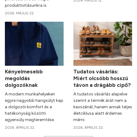
2026. MÁJUS 12.
produktivitásunkra is.
2026. MÁJUS 22.
Kényelmesebb
Tudatos vásárlás:
megoldás
Miért olcsóbb hosszú
dolgozóknak
távon a drágább cipő?
A modern munkahelyeken
A tudatos vásárlás alapelve
egyre nagyobb hangsúlyt kap
szerint a termék árát nem a
a dolgozói komfort és a
kasszánál, hanem annak teljes
hatékonyság közötti
életciklusa alatt érdemes
egyensúly megteremtése.
mérni.
2026. ÁPRILIS 22.
2026. ÁPRILIS 22.