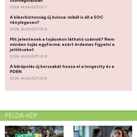
csomagolásban
2026. AUGUSZTUS 7.
A kiberbiztonság új kulcsa: miből is áll a SOC
ténylegesen?
2026. AUGUSZTUS 6.
Mit jelentenek a tojásokon látható számok? Nem
minden tojás egyforma: ezért érdemes figyelni a
jelöléseket
2026. AUGUSZTUS 9.
A bőrápolás új korszakát hozza el a longevity és a
PDRN
2026. AUGUSZTUS 9.
PÉLDA-KÉP