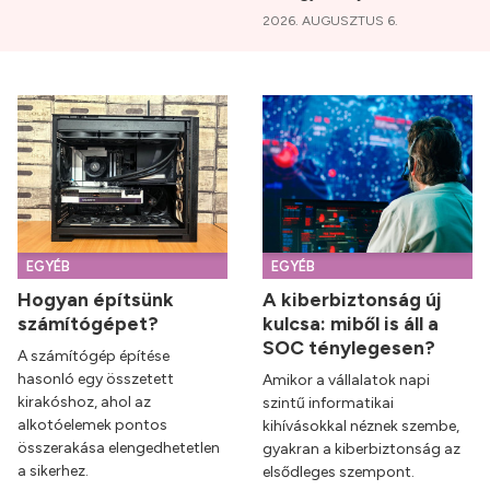
2026. AUGUSZTUS 6.
EGYÉB
EGYÉB
Hogyan építsünk
A kiberbiztonság új
számítógépet?
kulcsa: miből is áll a
SOC ténylegesen?
A számítógép építése
hasonló egy összetett
Amikor a vállalatok napi
kirakóshoz, ahol az
szintű informatikai
alkotóelemek pontos
kihívásokkal néznek szembe,
összerakása elengedhetetlen
gyakran a kiberbiztonság az
a sikerhez.
elsődleges szempont.