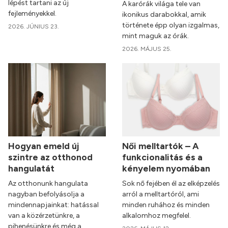
lépést tartani az új
A karórák világa tele van
fejleményekkel.
ikonikus darabokkal, amik
története épp olyan izgalmas,
2026. JÚNIUS 23.
mint maguk az órák.
2026. MÁJUS 25.
Hogyan emeld új
Női melltartók – A
szintre az otthonod
funkcionalitás és a
hangulatát
kényelem nyomában
Az otthonunk hangulata
Sok nő fejében él az elképzelés
nagyban befolyásolja a
arról a melltartóról, ami
mindennapjainkat: hatással
minden ruhához és minden
van a közérzetünkre, a
alkalomhoz megfelel.
pihenésünkre és még a