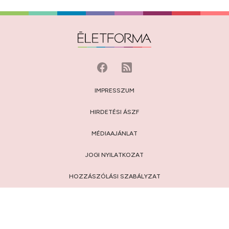
IMPRESSZUM
HIRDETÉSI ÁSZF
MÉDIAAJÁNLAT
JOGI NYILATKOZAT
HOZZÁSZÓLÁSI SZABÁLYZAT
ADATVÉDELEM:
TÁJÉKOZTATÓ
/
BEÁLLÍTÁSOK
© 2009-2026 Privátbankár.hu Kft.