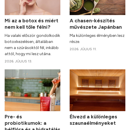
Mi az a botox és miért
A chasen-készítés
nem kell tőle félni?
művészete Japánban
Ha valaki először gondolkodik
Ma különleges élményben lesz
botoxkezelésen, általában
része.
nem a szúrásoktól fél, inkább
2026. JÚLIUS 11.
attól, hogy mi lesz utána.
2026. JÚLIUS 13.
Pre- és
Élvezd a különleges
probiotikumok: a
szaunaélményeket
bélflóra és a hidratálás