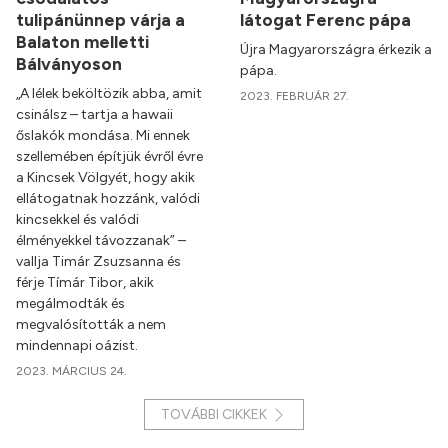
tulipánünnep várja a
látogat Ferenc pápa
Balaton melletti
Újra Magyarországra érkezik a
Bálványoson
pápa.
„A lélek beköltözik abba, amit
2023. FEBRUÁR 27.
csinálsz – tartja a hawaii
őslakók mondása. Mi ennek
szellemében építjük évről évre
a Kincsek Völgyét, hogy akik
ellátogatnak hozzánk, valódi
kincsekkel és valódi
élményekkel távozzanak” –
vallja Timár Zsuzsanna és
férje Tímár Tibor, akik
megálmodták és
megvalósították a nem
mindennapi oázist.
2023. MÁRCIUS 24.
TOVÁBBI CIKKEK