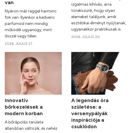
van
izgalmas kihívás, arra
törekszünk, hogy olyan
Nyáron már reggel harminc
elemeket találjunk, amik
fok van. Ilyenkor a kedvenc
esztétikai élményt nyújtanak,
parfümöd nem mindig
ugyanakkor praktikusak is.
működik ugyanúgy, mint
ősszel vagy télen.
2026. JÚLIUS 20.
2026. JÚLIUS 21.
Innovatív
A legendás óra
bőrkezelések a
születése: a
modern korban
versenypályák
inspirációja a
A bőrápolás területe
csuklódon
állandóan változik, és nehéz