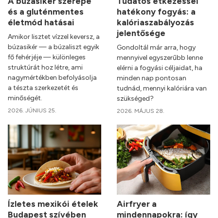
A búzasikér szerepe
Tudatos étkezéssel
és a gluténmentes
hatékony fogyás: a
életmód hatásai
kalóriaszabályozás
jelentősége
Amikor lisztet vízzel keversz, a
búzasikér — a búzaliszt egyik
Gondoltál már arra, hogy
fő fehérjéje — különleges
mennyivel egyszerűbb lenne
struktúrát hoz létre, ami
elérni a fogyási céljaidat, ha
nagymértékben befolyásolja
minden nap pontosan
a tészta szerkezetét és
tudnád, mennyi kalóriára van
minőségét.
szükséged?
2026. JÚNIUS 25.
2026. MÁJUS 28.
Ízletes mexikói ételek
Airfryer a
Budapest szívében
mindennapokra: így