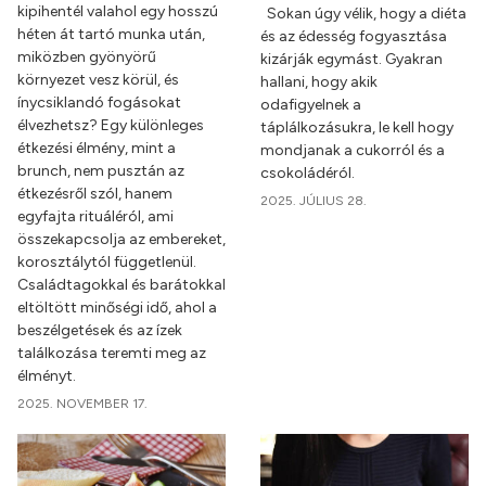
kipihentél valahol egy hosszú
Sokan úgy vélik, hogy a diéta
héten át tartó munka után,
és az édesség fogyasztása
miközben gyönyörű
kizárják egymást. Gyakran
környezet vesz körül, és
hallani, hogy akik
ínycsiklandó fogásokat
odafigyelnek a
élvezhetsz? Egy különleges
táplálkozásukra, le kell hogy
étkezési élmény, mint a
mondjanak a cukorról és a
brunch, nem pusztán az
csokoládéról.
étkezésről szól, hanem
2025. JÚLIUS 28.
egyfajta rituáléról, ami
összekapcsolja az embereket,
korosztálytól függetlenül.
Családtagokkal és barátokkal
eltöltött minőségi idő, ahol a
beszélgetések és az ízek
találkozása teremti meg az
élményt.
2025. NOVEMBER 17.