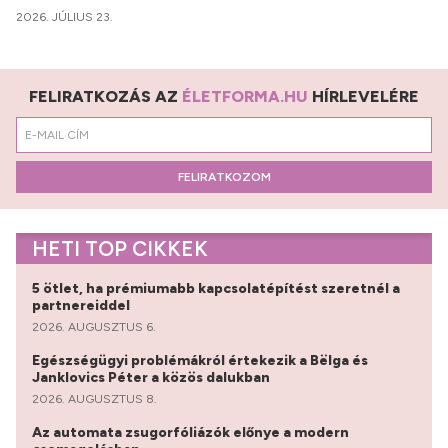
2026. JÚLIUS 23.
FELIRATKOZÁS AZ
ÉLETFORMA.HU
HÍRLEVELÉRE
FELIRATKOZOM
HETI TOP CIKKEK
5 ötlet, ha prémiumabb kapcsolatépítést szeretnél a
partnereiddel
2026. AUGUSZTUS 6.
Egészségügyi problémákról értekezik a Bëlga és
Janklovics Péter a közös dalukban
2026. AUGUSZTUS 8.
Az automata zsugorfóliázók előnye a modern