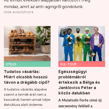
Az elmúlt években alapjaiban változott meg
mindaz, amit az anti-agingről gondolunk.
2026. AUGUSZTUS 9.
STÍLUS
KUL-TOUR
Tudatos vásárlás:
Egészségügyi
Miért olcsóbb hosszú
problémákról
távon a drágább cipő?
értekezik a Bëlga és
Janklovics Péter a
A tudatos vásárlás alapelve
közös dalukban
szerint a termék árát nem a
kasszánál, hanem annak teljes
A Mulatozin Forte című új
életciklusa alatt érdemes
szerzemény felöleli a