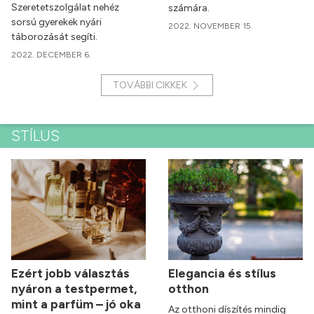
Szeretetszolgálat nehéz
számára.
sorsú gyerekek nyári
2022. NOVEMBER 15.
táborozását segíti.
2022. DECEMBER 6.
TOVÁBBI CIKKEK
STÍLUS
Ezért jobb választás
Elegancia és stílus
nyáron a testpermet,
otthon
mint a parfüm – jó oka
Az otthoni díszítés mindig