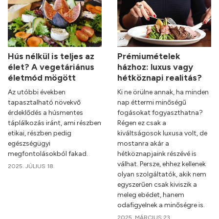
Hús nélkül is teljes az
Prémiumételek
élet? A vegetáriánus
házhoz: luxus vagy
életmód mögött
hétköznapi realitás?
Az utóbbi években
Ki ne örülne annak, ha minden
tapasztalható növekvő
nap éttermi minőségű
érdeklődés a húsmentes
fogásokat fogyaszthatna?
táplálkozás iránt, ami részben
Régen ez csak a
etikai, részben pedig
kiváltságosok luxusa volt, de
egészségügyi
mostanra akár a
megfontolásokból fakad.
hétköznapjaink részévé is
válhat. Persze, ehhez kellenek
2025. JÚLIUS 18.
olyan szolgáltatók, akik nem
egyszerűen csak kiviszik a
meleg ebédet, hanem
odafigyelnek a minőségre is.
2025. MÁRCIUS 23.