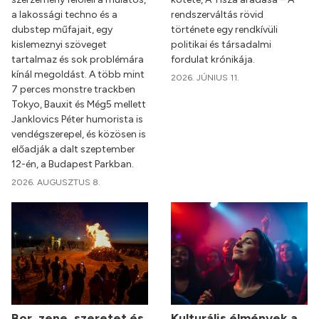
a lakossági techno és a
rendszerváltás rövid
dubstep műfajait, egy
története egy rendkívüli
kislemeznyi szöveget
politikai és társadalmi
tartalmaz és sok problémára
fordulat krónikája.
kínál megoldást. A több mint
2026. JÚNIUS 11.
7 perces monstre trackben
Tokyo, Bauxit és Még5 mellett
Janklovics Péter humorista is
vendégszerepel, és közösen is
előadják a dalt szeptember
12-én, a Budapest Parkban.
2026. AUGUSZTUS 8.
Bor, zene, szeretet és
Kulturális élmények a