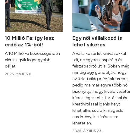
10 Millió Fa: így lesz
Egy női vállalkozó is
erdő az 1%-ból!
lehet sikeres
A 10 Millió Fa közössége idén
A vállalkozói lét kihívásokkal
elérte egyik legnagyobb
teli, de egyben inspiráló és
célját.
felszabadító út is. Sokan még
mindig úgy gondolják, hogy
2025. MÁJUS 6.
az üzleti világ a férfiak terepe,
pedig ma már egyre több nő
bizonyítja, hogy kiváló vezetői
képességekkel, kitartással és
kreativitással igenis helyt
lehet állni, sőt: a kimagasló
eredmények elérése sem
lehetetlen.
2025. ÁPRILIS 23.