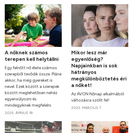
A nőknek számos
Mikor lesz már
terepen kell helytállni
egyenlőség?
Napjainkban is sok
Egy felnőtt nő élete számos
hátrányos
szerepből tevődik össze. Pláne
megkülönböztetés éri
akkor, ha még gyereket is
a nőket!
nevel. Ezek között a szerepek
között meglehetősen nehéz
Az AVON Nőnap alkalmából
egyensúlyozni és
változásra szólít fel!
mindegyiknek megfelelni.
2023. MÁRCIUS 7.
2025. ÁPRILIS 19.