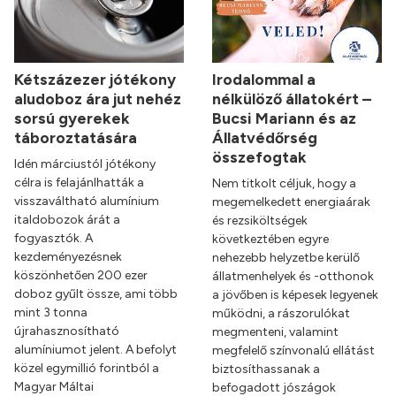
Kétszázezer jótékony
Irodalommal a
aludoboz ára jut nehéz
nélkülöző állatokért –
sorsú gyerekek
Bucsi Mariann és az
táboroztatására
Állatvédőrség
összefogtak
Idén márciustól jótékony
célra is felajánlhatták a
Nem titkolt céljuk, hogy a
visszaváltható alumínium
megemelkedett energiaárak
italdobozok árát a
és rezsiköltségek
fogyasztók. A
következtében egyre
kezdeményezésnek
nehezebb helyzetbe kerülő
köszönhetően 200 ezer
állatmenhelyek és -otthonok
doboz gyűlt össze, ami több
a jövőben is képesek legyenek
mint 3 tonna
működni, a rászorulókat
újrahasznosítható
megmenteni, valamint
alumíniumot jelent. A befolyt
megfelelő színvonalú ellátást
közel egymillió forintból a
biztosíthassanak a
Magyar Máltai
befogadott jószágok