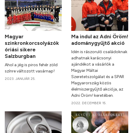
Magyar
Ma indul az Adni Öröm!
szinkronkorcsolyázók
adománygyűjtő akció
óriási sikere
Idén is rászoruló családoknak
Salzburgban
adhatnak karácsonyi
ajándékot a vásárlók a
Ahol a jég is piros fehér zöld
Magyar Máltai
színre változott vasárnap!
Szeretetszolgálat és a SPAR
2023. JANUÁR 25.
Magyarország közös
élelmiszergyűjtő akciója, az
Adni Öröm! keretében.
2022. DECEMBER 15.