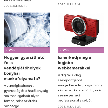
2026. JÚLIUS 14.
2026. JÚNIUS 11.
EGYÉB
EGYÉB
Hogyan gyorsítható
Ismerkedj meg a
fel a
legjobb
vendéglátóhelyek
webkamerákkal
konyhai
A digitális világ
munkafolyamata?
szempontjából
elengedhetetlen, hogy mindig
A vendéglátásban a
készen állj kapcsolódni, akár
gyorsaság és a hatékonyság
személyes, akár
ma már legalább olyan
professzionális célból.
fontos, mint az ételek
minősége.
2026. JÚLIUS 27.