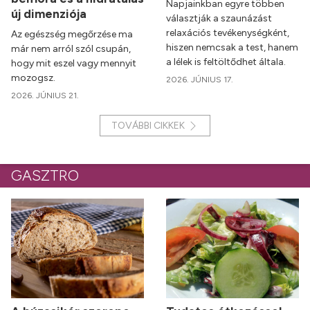
Napjainkban egyre többen
új dimenziója
választják a szaunázást
relaxációs tevékenységként,
Az egészség megőrzése ma
hiszen nemcsak a test, hanem
már nem arról szól csupán,
a lélek is feltöltődhet általa.
hogy mit eszel vagy mennyit
mozogsz.
2026. JÚNIUS 17.
2026. JÚNIUS 21.
TOVÁBBI CIKKEK
GASZTRO