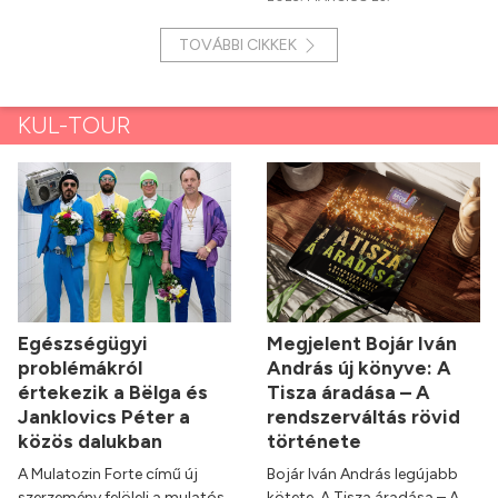
TOVÁBBI CIKKEK
KUL-TOUR
Egészségügyi
Megjelent Bojár Iván
problémákról
András új könyve: A
értekezik a Bëlga és
Tisza áradása – A
Janklovics Péter a
rendszerváltás rövid
közös dalukban
története
A Mulatozin Forte című új
Bojár Iván András legújabb
szerzemény felöleli a mulatós,
kötete, A Tisza áradása – A