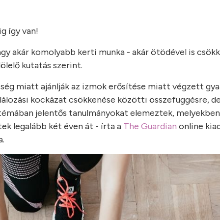
g így van!
vagy akár komolyabb kerti munka - akár ötödével is csök
ölelő kutatás szerint.
ség miatt ajánlják az izmok erősítése miatt végzett gya
alálozási kockázat csökkenése közötti összefüggésre, d
a témában jelentős tanulmányokat elemeztek, melyekb
k legalább két éven át - írta a
The Guardian
online kiad
a.