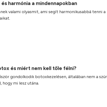
 és harmónia a mindennapokban
nek valami olyasmit, ami segít harmonikusabbá tenni a
ikat.
otox és miért nem kell tőle félni?
lőször gondolkodik botoxkezelésen, általában nem a szúr
, hogy mi lesz utána.