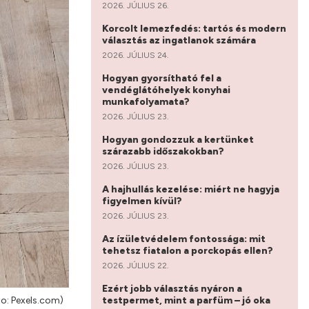
2026. JÚLIUS 26.
Korcolt lemezfedés: tartós és modern
választás az ingatlanok számára
2026. JÚLIUS 24.
Hogyan gyorsítható fel a
vendéglátóhelyek konyhai
munkafolyamata?
2026. JÚLIUS 23.
Hogyan gondozzuk a kertünket
szárazabb időszakokban?
2026. JÚLIUS 23.
A hajhullás kezelése: miért ne hagyja
figyelmen kívül?
2026. JÚLIUS 23.
Az ízületvédelem fontossága: mit
tehetsz fiatalon a porckopás ellen?
2026. JÚLIUS 22.
Ezért jobb választás nyáron a
testpermet, mint a parfüm – jó oka
to: Pexels.com)