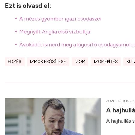
Ezt is olvasd el:
A mézes gyömbér igazi csodaszer
Megnyílt Anglia első vízboltja
Avokádó: ismerd meg a lúgosító csodagyümölc
EDZÉS
IZMOK ERŐSÍTÉSE
IZOM
IZOMÉPÍTÉS
KUT
2026. JÚLIUS 23
A hajhull
A hajhullás