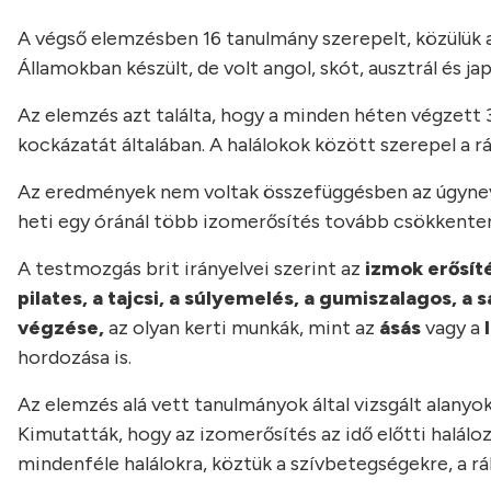
A végső elemzésben 16 tanulmány szerepelt, közülük 
Államokban készült, de volt angol, skót, ausztrál és j
Az elemzés azt találta, hogy a minden héten végzett 
kockázatát általában. A halálokok között szerepel a rá
Az eredmények nem voltak összefüggésben az úgynev
heti egy óránál több izomerősítés tovább csökkenten
A testmozgás brit irányelvei szerint az
izmok erősíté
pilates, a tajcsi, a súlyemelés, a gumiszalagos, a
végzése,
az olyan kerti munkák, mint az
ásás
vagy a
hordozása is.
Az elemzés alá vett tanulmányok által vizsgált alanyo
Kimutatták, hogy az izomerősítés az idő előtti halál
mindenféle halálokra, köztük a szívbetegségekre, a rá