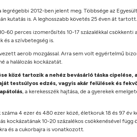
a legrégebbi 2012-ben jelent meg. Többsége az Egyesül
apán kutatás is. A leghosszabb követés 25 éven át tartott.
30-60 perces izomerősítés 10-17 százalékkal csökkenti a
k és a szívbetegség is.
ezett aerob mozgással. Arra sem volt egyértelmű bizo
é a halálozás kockázatát.
se közé tartozik a nehéz bevásárló táska cipelése, a
 saját testsúlyos edzés, vagyis akár felülések és fe
lapátolás
, a kerekesszék hajtása, de a gyerekek emelget
k száma 4 ezer és 480 ezer közé, életkoruk 18 és 97 év k
ozás kockázatának 10-20 százalékos csökkenésével függ ö
kra és a cukorbajra is vonatkozott.