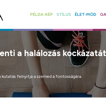
PÉLDA-KÉP
STÍLUS
ÉLET-MÓD
GA
enti a halálozás kockázatá
 kutatás felnyitja a szemed a fontosságára.