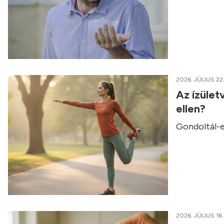
2026. JÚLIUS 22
Az ízület
ellen?
Gondoltál-e
2026. JÚLIUS 16.