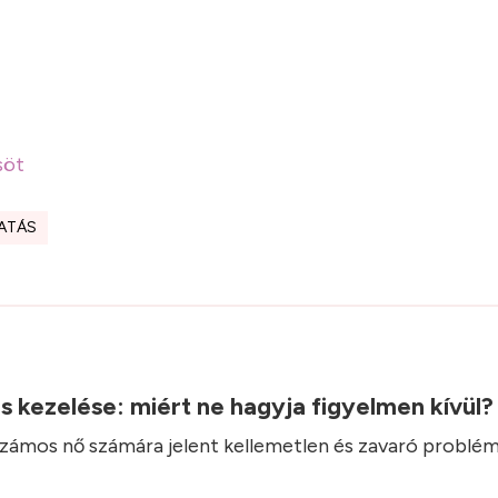
söt
ATÁS
.
ás kezelése: miért ne hagyja figyelmen kívül
 számos nő számára jelent kellemetlen és zavaró problém