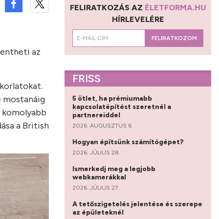
FELIRATKOZÁS AZ
ÉLETFORMA.HU
HÍRLEVELÉRE
FELIRATKOZOM
kentheti az
FRISS
korlatokat.
e mostanáig
5 ötlet, ha prémiumabb
kapcsolatépítést szeretnél a
en komolyabb
partnereiddel
ása a British
2026. AUGUSZTUS 6.
Hogyan építsünk számítógépet?
2026. JÚLIUS 28.
Ismerkedj meg a legjobb
webkamerákkal
2026. JÚLIUS 27.
A tetőszigetelés jelentése és szerepe
az épületeknél