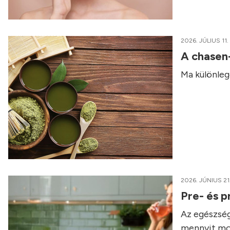
2026. JÚLIUS 11.
A chasen
Ma különleg
2026. JÚNIUS 21
Pre- és p
Az egészség
mennyit mo