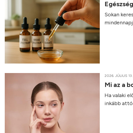
Egészség
Sokan keres
mindennapja
2026. JÚLIUS 13.
Mi az a b
Ha valaki e
inkább attól