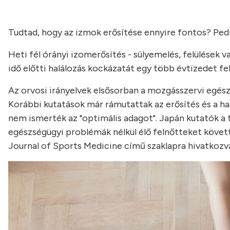
Tudtad, hogy az izmok erősítése ennyire fontos? Pedi
Heti fél órányi izomerősítés - súlyemelés, felülések 
idő előtti halálozás kockázatát egy több évtizedet fel
Az orvosi irányelvek elsősorban a mozgásszervi egész
Korábbi kutatások már rámutattak az erősítés és a h
nem ismerték az "optimális adagot". Japán kutatók 
egészségügyi problémák nélkül élő felnőtteket követte
Journal of Sports Medicine című szaklapra hivatkozv