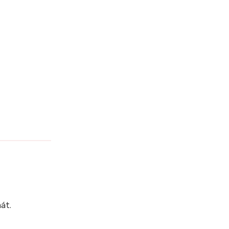
?
át.