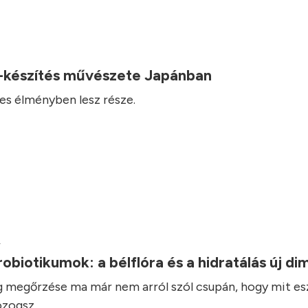
-készítés művészete Japánban
es élményben lesz része.
.
robiotikumok: a bélflóra és a hidratálás új d
 megőrzése ma már nem arról szól csupán, hogy mit es
zogsz.