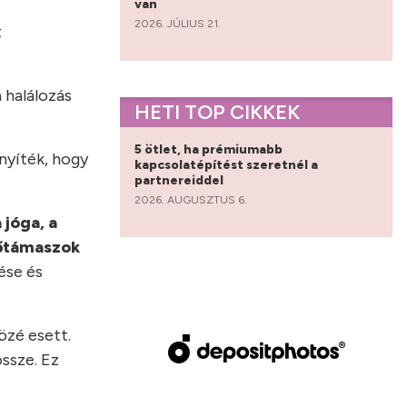
van
2026. JÚLIUS 21.
t
 halálozás
HETI TOP CIKKEK
5 ötlet, ha prémiumabb
nyíték, hogy
kapcsolatépítést szeretnél a
partnereiddel
2026. AUGUSZTUS 6.
 jóga, a
kvőtámaszok
ése és
özé esett.
ssze. Ez