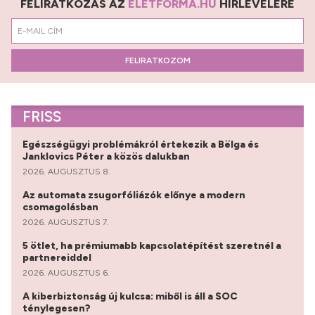
FELIRATKOZÁS AZ
ÉLETFORMA.HU
HÍRLEVELÉRE
FELIRATKOZOM
FRISS
Egészségügyi problémákról értekezik a Bëlga és
Janklovics Péter a közös dalukban
2026. AUGUSZTUS 8.
Az automata zsugorfóliázók előnye a modern
csomagolásban
2026. AUGUSZTUS 7.
5 ötlet, ha prémiumabb kapcsolatépítést szeretnél a
partnereiddel
2026. AUGUSZTUS 6.
A kiberbiztonság új kulcsa: miből is áll a SOC
ténylegesen?