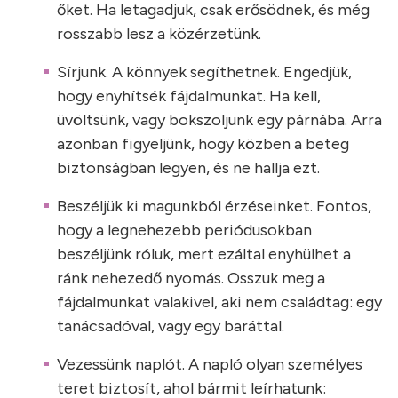
őket. Ha letagadjuk, csak erősödnek, és még
rosszabb lesz a közérzetünk.
Sírjunk. A könnyek segíthetnek. Engedjük,
hogy enyhítsék fájdalmunkat. Ha kell,
üvöltsünk, vagy bokszoljunk egy párnába. Arra
azonban figyeljünk, hogy közben a beteg
biztonságban legyen, és ne hallja ezt.
Beszéljük ki magunkból érzéseinket. Fontos,
hogy a legnehezebb periódusokban
beszéljünk róluk, mert ezáltal enyhülhet a
ránk nehezedő nyomás. Osszuk meg a
fájdalmunkat valakivel, aki nem családtag: egy
tanácsadóval, vagy egy baráttal.
Vezessünk naplót. A napló olyan személyes
teret biztosít, ahol bármit leírhatunk: