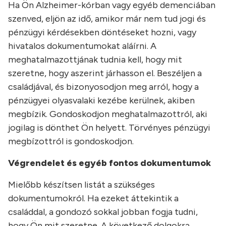
Ha Ön Alzheimer-kórban vagy egyéb demenciában
szenved, eljön az idő, amikor már nem tud jogi és
pénzügyi kérdésekben döntéseket hozni, vagy
hivatalos dokumentumokat aláírni. A
meghatalmazottjának tudnia kell, hogy mit
szeretne, hogy aszerint járhasson el. Beszéljen a
családjával, és bizonyosodjon meg arról, hogy a
pénzügyei olyasvalaki kezébe kerülnek, akiben
megbízik. Gondoskodjon meghatalmazottról, aki
jogilag is dönthet Ön helyett. Törvényes pénzügyi
megbízottról is gondoskodjon.
Végrendelet és egyéb fontos dokumentumok
Mielőbb készítsen listát a szükséges
dokumentumokról. Ha ezeket áttekintik a
családdal, a gondozó sokkal jobban fogja tudni,
hogy Ön mit szeretne. A következő dolgokra