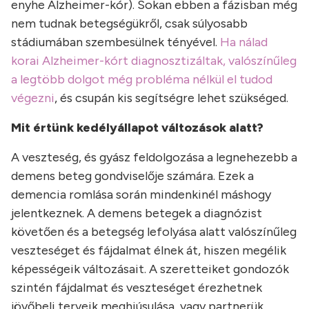
enyhe Alzheimer-kór). Sokan ebben a fázisban még
nem tudnak betegségükről, csak súlyosabb
stádiumában szembesülnek tényével.
Ha nálad
korai Alzheimer-kórt diagnosztizáltak, valószínűleg
a legtöbb dolgot még probléma nélkül el tudod
végezni
, és csupán kis segítségre lehet szükséged.
Mit értünk kedélyállapot változások alatt?
A veszteség, és gyász feldolgozása a legnehezebb a
demens beteg gondviselője számára. Ezek a
demencia romlása során mindenkinél máshogy
jelentkeznek. A demens betegek a diagnózist
követően és a betegség lefolyása alatt valószínűleg
veszteséget és fájdalmat élnek át, hiszen megélik
képességeik változásait. A szeretteiket gondozók
szintén fájdalmat és veszteséget érezhetnek
jövőbeli terveik meghiúsulása, vagy partnerük,