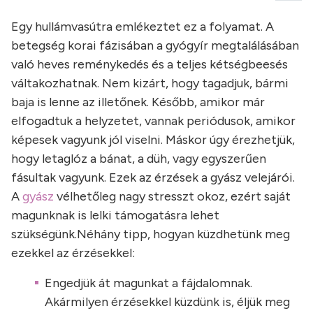
Egy hullámvasútra emlékeztet ez a folyamat. A
betegség korai fázisában a gyógyír megtalálásában
való heves reménykedés és a teljes kétségbeesés
váltakozhatnak. Nem kizárt, hogy tagadjuk, bármi
baja is lenne az illetőnek. Később, amikor már
elfogadtuk a helyzetet, vannak periódusok, amikor
képesek vagyunk jól viselni. Máskor úgy érezhetjük,
hogy letaglóz a bánat, a düh, vagy egyszerűen
fásultak vagyunk. Ezek az érzések a gyász velejárói.
A
gyász
vélhetőleg nagy stresszt okoz, ezért saját
magunknak is lelki támogatásra lehet
szükségünk.
Néhány tipp, hogyan küzdhetünk meg
ezekkel az érzésekkel:
Engedjük át magunkat a fájdalomnak.
Akármilyen érzésekkel küzdünk is, éljük meg