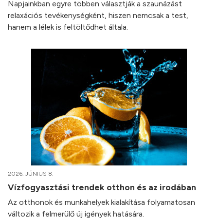
Napjainkban egyre többen választják a szaunázást
relaxációs tevékenységként, hiszen nemcsak a test,
hanem a lélek is feltöltődhet általa.
2026. JÚNIUS 8.
Vízfogyasztási trendek otthon és az irodában
Az otthonok és munkahelyek kialakítása folyamatosan
változik a felmerülő új igények hatására.