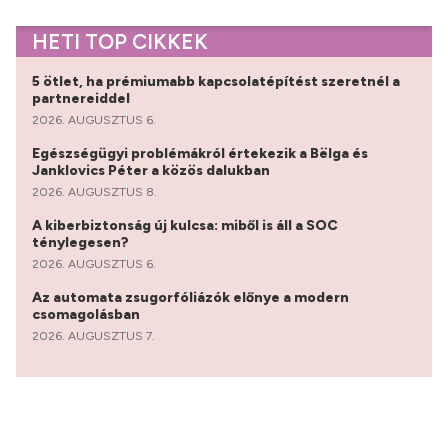
HETI TOP CIKKEK
5 ötlet, ha prémiumabb kapcsolatépítést szeretnél a
partnereiddel
2026. AUGUSZTUS 6.
Egészségügyi problémákról értekezik a Bëlga és
Janklovics Péter a közös dalukban
2026. AUGUSZTUS 8.
A kiberbiztonság új kulcsa: miből is áll a SOC
ténylegesen?
2026. AUGUSZTUS 6.
Az automata zsugorfóliázók előnye a modern
csomagolásban
2026. AUGUSZTUS 7.