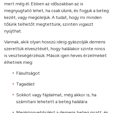
mert még él. Ebben az időszakban az is
megnyugtató lehet, ha csak ülünk, és fogjuk a beteg
kezét, vagy megöleljük. A tudat, hogy mi minden
tőlünk telhetőt megtettünk, szintén vigaszt
nyújthat.
Vannak, akik olyan hosszú ideig gyászolják demens
szerettük elvesztését, hogy halálakor szinte nincs
is veszteségérzésük. Mások igen heves érzelmeket
élhetnek meg:
Fásultságot
Tagadást
Sokkot vagy fájdalmat, még akkor is, ha
számítani lehetett a beteg halálára
Megkönnyebbülést a demens beteg miatt, és