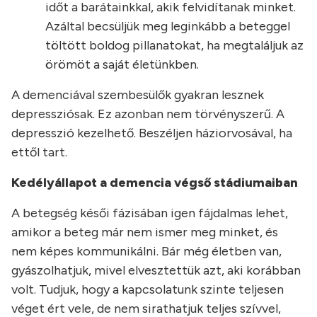
időt a barátainkkal, akik felvidítanak minket.
Azáltal becsüljük meg leginkább a beteggel
töltött boldog pillanatokat, ha megtaláljuk az
örömöt a saját életünkben.
A demenciával szembesülők gyakran lesznek
depressziósak. Ez azonban nem törvényszerű. A
depresszió kezelhető. Beszéljen háziorvosával, ha
ettől tart.
Kedélyállapot a demencia végső stádiumaiban
A betegség késői fázisában igen fájdalmas lehet,
amikor a beteg már nem ismer meg minket, és
nem képes kommunikálni. Bár még életben van,
gyászolhatjuk, mivel elvesztettük azt, aki korábban
volt. Tudjuk, hogy a kapcsolatunk szinte teljesen
véget ért vele, de nem sirathatjuk teljes szívvel,