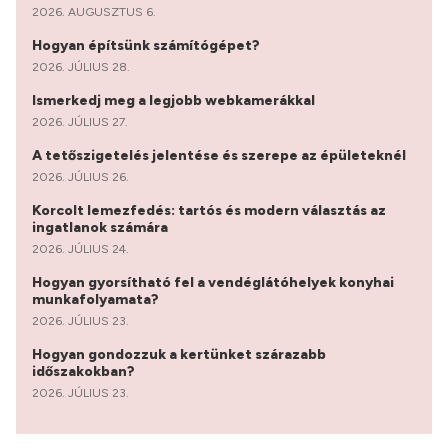
2026. AUGUSZTUS 6.
Hogyan építsünk számítógépet?
2026. JÚLIUS 28.
Ismerkedj meg a legjobb webkamerákkal
2026. JÚLIUS 27.
A tetőszigetelés jelentése és szerepe az épületeknél
2026. JÚLIUS 26.
Korcolt lemezfedés: tartós és modern választás az
ingatlanok számára
2026. JÚLIUS 24.
Hogyan gyorsítható fel a vendéglátóhelyek konyhai
munkafolyamata?
2026. JÚLIUS 23.
Hogyan gondozzuk a kertünket szárazabb
időszakokban?
2026. JÚLIUS 23.