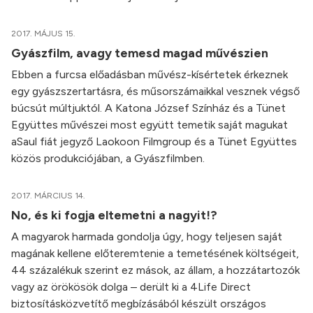
2017. MÁJUS 15.
Gyászfilm, avagy temesd magad művészien
Ebben a furcsa előadásban művész-kísértetek érkeznek
egy gyászszertartásra, és műsorszámaikkal vesznek végső
búcsút múltjuktól. A Katona József Színház és a Tünet
Együttes művészei most együtt temetik saját magukat
aSaul fiát jegyző Laokoon Filmgroup és a Tünet Együttes
közös produkciójában, a Gyászfilmben.
2017. MÁRCIUS 14.
No, és ki fogja eltemetni a nagyit!?
A magyarok harmada gondolja úgy, hogy teljesen saját
magának kellene előteremtenie a temetésének költségeit,
44 százalékuk szerint ez mások, az állam, a hozzátartozók
vagy az örökösök dolga – derült ki a 4Life Direct
biztosításközvetítő megbízásából készült országos