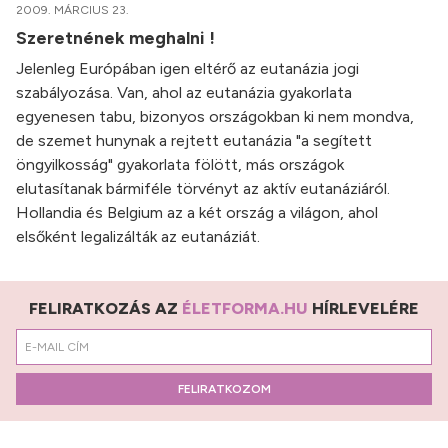
2009. MÁRCIUS 23.
Szeretnének meghalni !
Jelenleg Európában igen eltérő az eutanázia jogi
szabályozása. Van, ahol az eutanázia gyakorlata
egyenesen tabu, bizonyos országokban ki nem mondva,
de szemet hunynak a rejtett eutanázia "a segített
öngyilkosság" gyakorlata fölött, más országok
elutasítanak bármiféle törvényt az aktív eutanáziáról.
Hollandia és Belgium az a két ország a világon, ahol
elsőként legalizálták az eutanáziát.
FELIRATKOZÁS AZ
ÉLETFORMA.HU
HÍRLEVELÉRE
FELIRATKOZOM