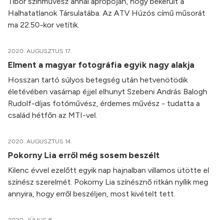
Tibor színművész annai apropóján, hogy bekerült a
Halhatatlanok Társulatába. Az ATV Húzós című műsorát
ma 22.50-kor vetítik.
2020. AUGUSZTUS 17.
Elment a magyar fotográfia egyik nagy alakja
Hosszan tartó súlyos betegség után hetvenötödik
életévében vasárnap éjjel elhunyt Szebeni András Balogh
Rudolf-díjas fotóművész, érdemes művész - tudatta a
család hétfőn az MTI-vel.
2020. AUGUSZTUS 14.
Pokorny Lia erről még sosem beszélt
Kilenc évvel ezelőtt egyik nap hajnalban villamos ütötte el
színész szerelmét. Pokorny Lia színésznő ritkán nyílik meg
annyira, hogy erről beszéljen, most kivételt tett.