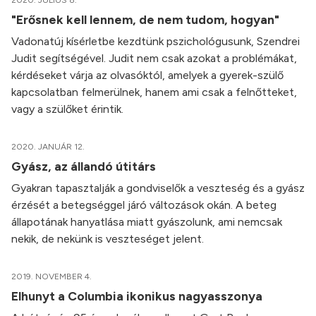
2020. JÚLIUS 8.
"Erősnek kell lennem, de nem tudom, hogyan"
Vadonatúj kísérletbe kezdtünk pszichológusunk, Szendrei
Judit segítségével. Judit nem csak azokat a problémákat,
kérdéseket várja az olvasóktól, amelyek a gyerek-szülő
kapcsolatban felmerülnek, hanem ami csak a felnőtteket,
vagy a szülőket érintik.
2020. JANUÁR 12.
Gyász, az állandó útitárs
Gyakran tapasztalják a gondviselők a veszteség és a gyász
érzését a betegséggel járó változások okán. A beteg
állapotának hanyatlása miatt gyászolunk, ami nemcsak
nekik, de nekünk is veszteséget jelent.
2019. NOVEMBER 4.
Elhunyt a Columbia ikonikus nagyasszonya