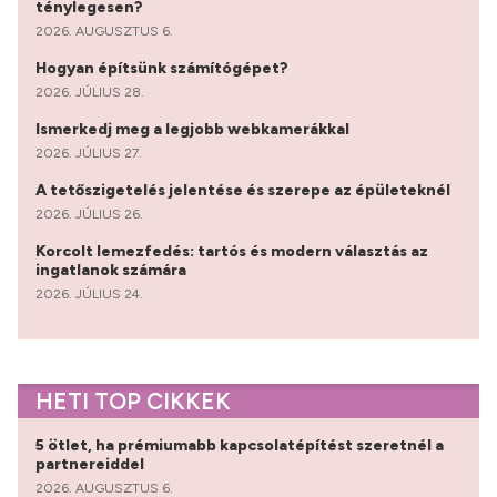
ténylegesen?
2026. AUGUSZTUS 6.
Hogyan építsünk számítógépet?
2026. JÚLIUS 28.
Ismerkedj meg a legjobb webkamerákkal
2026. JÚLIUS 27.
A tetőszigetelés jelentése és szerepe az épületeknél
2026. JÚLIUS 26.
Korcolt lemezfedés: tartós és modern választás az
ingatlanok számára
2026. JÚLIUS 24.
HETI TOP CIKKEK
5 ötlet, ha prémiumabb kapcsolatépítést szeretnél a
partnereiddel
2026. AUGUSZTUS 6.