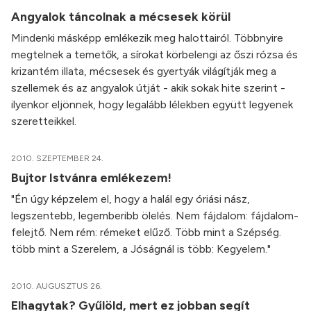
Angyalok táncolnak a mécsesek körül
Mindenki másképp emlékezik meg halottairól. Többnyire
megtelnek a temetők, a sírokat körbelengi az őszi rózsa és
krizantém illata, mécsesek és gyertyák világítják meg a
szellemek és az angyalok útját - akik sokak hite szerint -
ilyenkor eljönnek, hogy legalább lélekben együtt legyenek
szeretteikkel.
2010. SZEPTEMBER 24.
Bujtor Istvánra emlékezem!
"Én úgy képzelem el, hogy a halál egy óriási nász,
legszentebb, legemberibb ölelés. Nem fájdalom: fájdalom-
felejtő. Nem rém: rémeket elűző. Több mint a Szépség.
több mint a Szerelem, a Jóságnál is több: Kegyelem."
2010. AUGUSZTUS 26.
Elhagytak? Gyűlöld, mert ez jobban segít