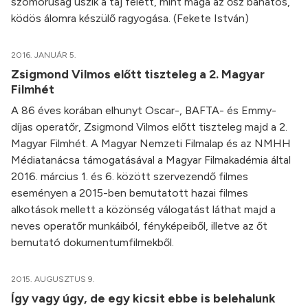
szomorúság úszik a táj felett, mint maga az ősz bánatos,
ködös álomra készülő ragyogása. (Fekete István)
2016. JANUÁR 5.
Zsigmond Vilmos előtt tiszteleg a 2. Magyar
Filmhét
A 86 éves korában elhunyt Oscar-, BAFTA- és Emmy-
díjas operatőr, Zsigmond Vilmos előtt tiszteleg majd a 2.
Magyar Filmhét. A Magyar Nemzeti Filmalap és az NMHH
Médiatanácsa támogatásával a Magyar Filmakadémia által
2016. március 1. és 6. között szervezendő filmes
eseményen a 2015-ben bemutatott hazai filmes
alkotások mellett a közönség válogatást láthat majd a
neves operatőr munkáiból, fényképeiből, illetve az őt
bemutató dokumentumfilmekből.
2015. AUGUSZTUS 9.
Így vagy úgy, de egy kicsit ebbe is belehalunk