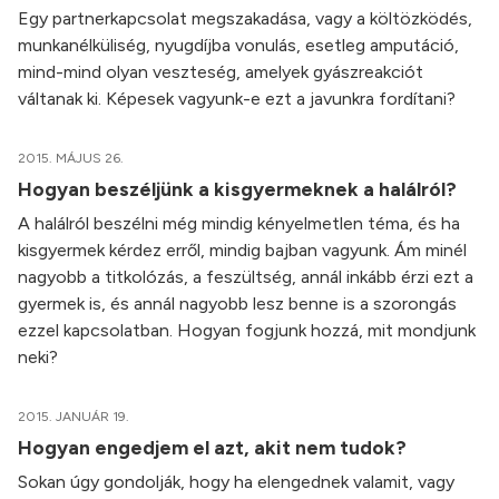
Egy partnerkapcsolat megszakadása, vagy a költözködés,
munkanélküliség, nyugdíjba vonulás, esetleg amputáció,
mind-mind olyan veszteség, amelyek gyászreakciót
váltanak ki. Képesek vagyunk-e ezt a javunkra fordítani?
2015. MÁJUS 26.
Hogyan beszéljünk a kisgyermeknek a halálról?
A halálról beszélni még mindig kényelmetlen téma, és ha
kisgyermek kérdez erről, mindig bajban vagyunk. Ám minél
nagyobb a titkolózás, a feszültség, annál inkább érzi ezt a
gyermek is, és annál nagyobb lesz benne is a szorongás
ezzel kapcsolatban. Hogyan fogjunk hozzá, mit mondjunk
neki?
2015. JANUÁR 19.
Hogyan engedjem el azt, akit nem tudok?
Sokan úgy gondolják, hogy ha elengednek valamit, vagy