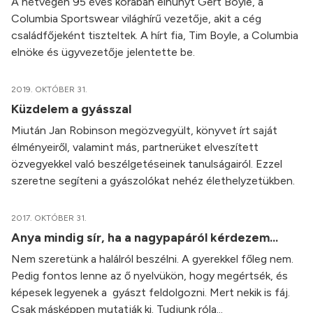
A hétvégén 95 éves korában elhunyt Gert Boyle, a
Columbia Sportswear világhírű vezetője, akit a cég
családfőjeként tiszteltek. A hírt fia, Tim Boyle, a Columbia
elnöke és ügyvezetője jelentette be.
2019. OKTÓBER 31.
Küzdelem a gyásszal
Miután Jan Robinson megözvegyült, könyvet írt saját
élményeiről, valamint más, partnerüket elveszített
özvegyekkel való beszélgetéseinek tanulságairól. Ezzel
szeretne segíteni a gyászolókat nehéz élethelyzetükben.
2017. OKTÓBER 31.
Anya mindig sír, ha a nagypapáról kérdezem…
Nem szeretünk a halálról beszélni. A gyerekkel főleg nem.
Pedig fontos lenne az ő nyelvükön, hogy megértsék, és
képesek legyenek a gyászt feldolgozni. Mert nekik is fáj.
Csak másképpen mutatják ki. Tudjunk róla...