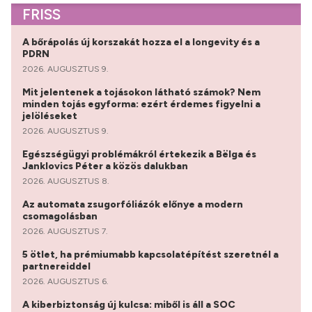
FRISS
A bőrápolás új korszakát hozza el a longevity és a
PDRN
2026. AUGUSZTUS 9.
Mit jelentenek a tojásokon látható számok? Nem
minden tojás egyforma: ezért érdemes figyelni a
jelöléseket
2026. AUGUSZTUS 9.
Egészségügyi problémákról értekezik a Bëlga és
Janklovics Péter a közös dalukban
2026. AUGUSZTUS 8.
Az automata zsugorfóliázók előnye a modern
csomagolásban
2026. AUGUSZTUS 7.
5 ötlet, ha prémiumabb kapcsolatépítést szeretnél a
partnereiddel
2026. AUGUSZTUS 6.
A kiberbiztonság új kulcsa: miből is áll a SOC