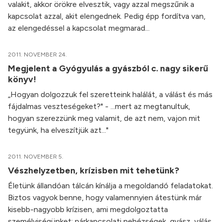
valakit, akkor örökre elvesztik, vagy azzal megszűnik a
kapcsolat azzal, akit elengednek. Pedig épp fordítva van,
az elengedéssel a kapcsolat megmarad...
2011. NOVEMBER 24.
Megjelent a Gyógyulás a gyászból c. nagy sikerű
könyv!
„Hogyan dolgozzuk fel szeretteink halálát, a válást és más
fájdalmas veszteségeket?" - ...mert az megtanultuk,
hogyan szerezzünk meg valamit, de azt nem, vajon mit
tegyünk, ha elveszítjük azt..."
2011. NOVEMBER 5.
Vészhelyzetben, krízisben mit tehetünk?
Életünk állandóan tálcán kínálja a megoldandó feladatokat.
Biztos vagyok benne, hogy valamennyien átestünk már
kisebb-nagyobb krízisen, ami megdolgoztatta
személyiségünket: párkapcsolati nehézségek, gyász, válás