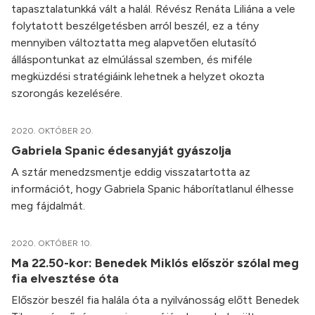
tapasztalatunkká vált a halál. Révész Renáta Liliána a vele
folytatott beszélgetésben arról beszél, ez a tény
mennyiben változtatta meg alapvetően elutasító
álláspontunkat az elmúlással szemben, és miféle
megküzdési stratégiáink lehetnek a helyzet okozta
szorongás kezelésére.
2020. OKTÓBER 20.
Gabriela Spanic édesanyját gyászolja
A sztár menedzsmentje eddig visszatartotta az
információt, hogy Gabriela Spanic háborítatlanul élhesse
meg fájdalmát.
2020. OKTÓBER 10.
Ma 22.50-kor: Benedek Miklós először szólal meg
fia elvesztése óta
Először beszél fia halála óta a nyilvánosság előtt Benedek