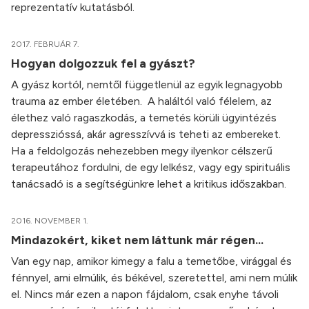
reprezentatív kutatásból.
2017. FEBRUÁR 7.
Hogyan dolgozzuk fel a gyászt?
A gyász kortól, nemtől függetlenül az egyik legnagyobb
trauma az ember életében. A haláltól való félelem, az
élethez való ragaszkodás, a temetés körüli ügyintézés
depresszióssá, akár agresszívvá is teheti az embereket.
Ha a feldolgozás nehezebben megy ilyenkor célszerű
terapeutához fordulni, de egy lelkész, vagy egy spirituális
tanácsadó is a segítségünkre lehet a kritikus időszakban.
2016. NOVEMBER 1.
Mindazokért, kiket nem láttunk már régen...
Van egy nap, amikor kimegy a falu a temetőbe, virággal és
fénnyel, ami elmúlik, és békével, szeretettel, ami nem múlik
el. Nincs már ezen a napon fájdalom, csak enyhe távoli