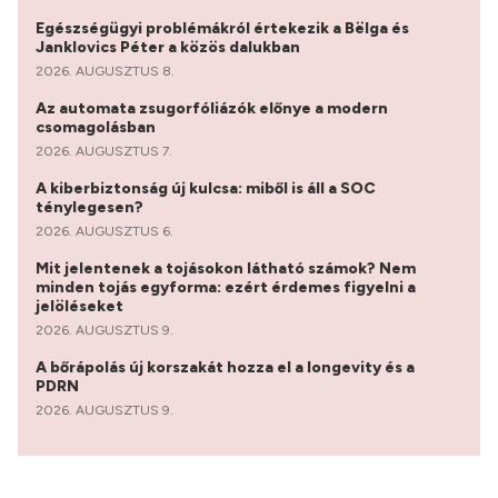
Egészségügyi problémákról értekezik a Bëlga és
Janklovics Péter a közös dalukban
2026. AUGUSZTUS 8.
Az automata zsugorfóliázók előnye a modern
csomagolásban
2026. AUGUSZTUS 7.
A kiberbiztonság új kulcsa: miből is áll a SOC
ténylegesen?
2026. AUGUSZTUS 6.
Mit jelentenek a tojásokon látható számok? Nem
minden tojás egyforma: ezért érdemes figyelni a
jelöléseket
2026. AUGUSZTUS 9.
A bőrápolás új korszakát hozza el a longevity és a
PDRN
2026. AUGUSZTUS 9.