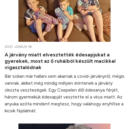
2021. JÚNIUS 18.
A járvány miatt elvesztették édesapjukat a
gyerekek, most az ő ruháiból készült macikkal
vigasztalódnak
Bár sokan már hallani sem akarnak a covid-járványról, mégis
vannak, akiket még mindig mélyen érintenek a járvány
okozta veszteségek. Egy Csepelen élő édesanya férjét,
három gyermekük édesapját vesztette el a vírus miatt. Az
anyuka azóta mindent megtesz, hogy valahogy enyhítse a
kicsik fájdalmát.