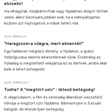
elviselni!
Ha elhagytak, megbántottak vagy fájdalmas dolgot tettek
veled, akkor bizonyára jobban esik, ha a sebnyalogatás
közben azt hajtogatod: a másik tehet róla.
2010. ÁPRILIS 4.
"Haragszom a világra, mert elmentél!"
Egy haláleset megrázó élmény, a fájdalom, a gyász
feldolgozása eleinte lehetetlennek tűnik. Érzelmileg és
fizikailag is megterhelő velejárója ez az életnek, amibe akár
bele is lehet betegedni.
2010. MÁRCIUS 7.
Tudta? A "megtört szív" - létező betegség!
A világirodalom, a film és zenevilág állandóan visszatérő
témája a megtört szív fájdalma. Bármennyire is furcsán
hangzik, de létezik ilyen betegség.