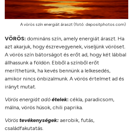
A vörös szín energiát áraszt (fotó: depositphotos.com)
VÖRÖS:
domináns szín, amely energiát áraszt. Ha
azt akarjuk, hogy észrevegyenek, viseljünk vöröset.
A vörös szín bátorságot és erőt ad, hogy két lábbal
állhassunk a földön. Ebből a színből erőt
meríthetünk, ha kevés bennünk a lelkesedés,
amikor nincs önbizalmunk. A vörös értelmet ad és
irányt mutat.
Vörös energiát adó
ételek
:
cékla, paradicsom,
málna, vörös húsok, chili paprika.
Vörös
tevékenységek:
aerobik, futás,
családfakutatás.