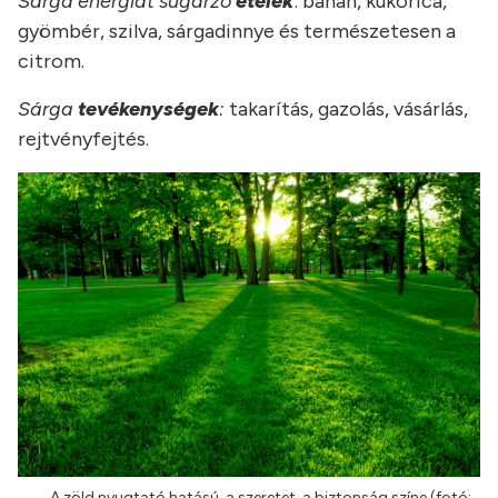
Sárga energiát sugárzó
ételek
: banán, kukorica,
gyömbér, szilva, sárgadinnye és természetesen a
citrom.
Sárga
tevékenységek
:
takarítás, gazolás, vásárlás,
rejtvényfejtés.
A zöld nyugtató hatású, a szeretet, a biztonság színe (fotó: