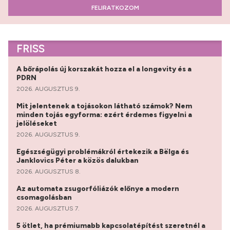
FELIRATKOZOM
FRISS
A bőrápolás új korszakát hozza el a longevity és a
PDRN
2026. AUGUSZTUS 9.
Mit jelentenek a tojásokon látható számok? Nem
minden tojás egyforma: ezért érdemes figyelni a
jelöléseket
2026. AUGUSZTUS 9.
Egészségügyi problémákról értekezik a Bëlga és
Janklovics Péter a közös dalukban
2026. AUGUSZTUS 8.
Az automata zsugorfóliázók előnye a modern
csomagolásban
2026. AUGUSZTUS 7.
5 ötlet, ha prémiumabb kapcsolatépítést szeretnél a