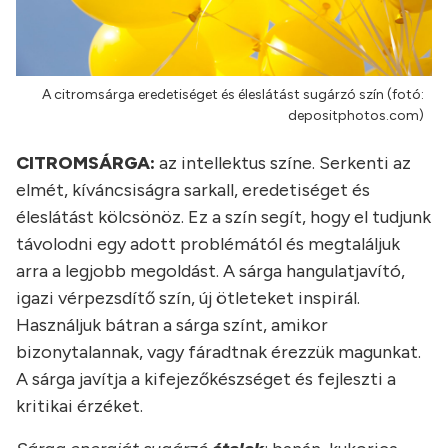
A citromsárga eredetiséget és éleslátást sugárzó szín (fotó:
depositphotos.com)
CITROMSÁRGA:
az intellektus színe. Serkenti az
elmét, kíváncsiságra sarkall, eredetiséget és
éleslátást kölcsönöz. Ez a szín segít, hogy el tudjunk
távolodni egy adott problémától és megtaláljuk
arra a legjobb megoldást. A sárga hangulatjavító,
igazi vérpezsdítő szín, új ötleteket inspirál.
Használjuk bátran a sárga színt, amikor
bizonytalannak, vagy fáradtnak érezzük magunkat.
A sárga javítja a kifejezőkészséget és fejleszti a
kritikai érzéket.