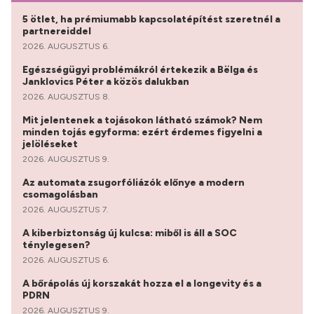
5 ötlet, ha prémiumabb kapcsolatépítést szeretnél a
partnereiddel
2026. AUGUSZTUS 6.
Egészségügyi problémákról értekezik a Bëlga és
Janklovics Péter a közös dalukban
2026. AUGUSZTUS 8.
Mit jelentenek a tojásokon látható számok? Nem
minden tojás egyforma: ezért érdemes figyelni a
jelöléseket
2026. AUGUSZTUS 9.
Az automata zsugorfóliázók előnye a modern
csomagolásban
2026. AUGUSZTUS 7.
A kiberbiztonság új kulcsa: miből is áll a SOC
ténylegesen?
2026. AUGUSZTUS 6.
A bőrápolás új korszakát hozza el a longevity és a
PDRN
2026. AUGUSZTUS 9.