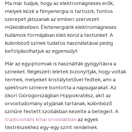
Ma már tudjuk, hogy az elektromágneses erők,
melyek közé a fényenergia is tartozik, fontos
szerepet játszanak az emberi szervezet
működésében. Életenergiánk elektromágneses
hullámok formájában öleli körül a testünket. A
különböző színek tudatos használatával pedig
befolyásolhatjuk az egyensúlyt.
Már az egyiptomiak is használták gyógyításra a
színeket. Régészeti leletek bizonyítják, hogy voltak
termek, melyeket kristálytetővel fedtek, ami a
spektrum színeire bontotta a napsugarakat. Az
ókori Görögországban Hippokratész, akit az
orvostudomány atyjának tartanak, különböző
színűre festett szobákban kezelte a betegeit. A
tradicionális kínai orvoslásban
az egyes
testrészekhez egy-egy színt rendelnek.