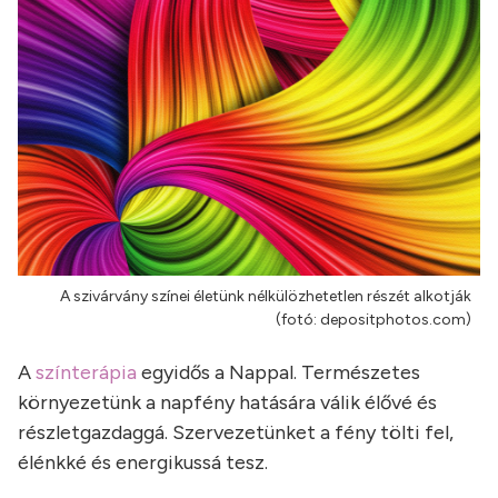
A szivárvány színei életünk nélkülözhetetlen részét alkotják
(fotó: depositphotos.com)
A
színterápia
egyidős a Nappal. Természetes
környezetünk a napfény hatására válik élővé és
részletgazdaggá. Szervezetünket a fény tölti fel,
élénkké és energikussá tesz.