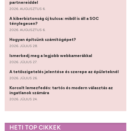
partnereiddel
2026. AUGUSZTUS 6.
A kiberbiztonság új kulcsa: miből is áll a SOC
ténylegesen?
2026. AUGUSZTUS 6.
Hogyan építsünk számítógépet?
2026. JÚLIUS 28.
Ismerkedj meg a legjobb webkamerákkal
2026. JÚLIUS 27.
A tetőszigetelés jelentése és szerepe az épületeknél
2026. JÚLIUS 26.
Korcolt lemezfedés: tartós és modern választás az
ingatlanok számára
2026. JÚLIUS 24.
HETI TOP CIKKEK