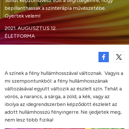
Sundt képzőművész volt a segítségemre, hogy
bepillanthassak a színterápia művészetébe.
Gyertek velem!
2021. AUGUSZTUS 12.
ÉLETFORMA
A színek a fény hullámhosszával változnak. Vagyis a
mi szempontunkból: a fény hullámhosszának
változásával együtt változik az észlelt szín. Tehát a
vörös, a narancs, a sárga, a zöld, a kék, vagy az
ibolya az idegrendszerben képződött észlelet az
adott hullámhosszú fényingerre. Ne ijedjetek meg,
nem lesz több fizika!