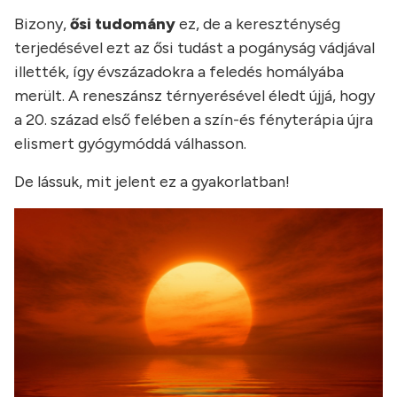
Bizony,
ősi tudomány
ez, de a kereszténység
terjedésével ezt az ősi tudást a pogányság vádjával
illették, így évszázadokra a feledés homályába
merült. A reneszánsz térnyerésével éledt újjá, hogy
a 20. század első felében a szín-és fényterápia újra
elismert gyógymóddá válhasson.
De lássuk, mit jelent ez a gyakorlatban!