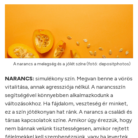
A narancs a melegség és a jólét színe (fotó: depositphotos)
NARANCS:
simulékony szín. Megvan benne a vörös
vitalitása, annak agressziója nélkül. A narancsszín
segítségével könnyebben alkalmazkodunk a
változásokhoz. Ha fájdalom, veszteség ér minket,
ez a szín jótékonyan hat ránk. A narancs a családi és
társas kapcsolatok színe. Amikor úgy érezzük, hogy
nem bánnak velünk tisztességesen, amikor rejtett
félelmekkel kell szembenéznünk, vagy ha levertek