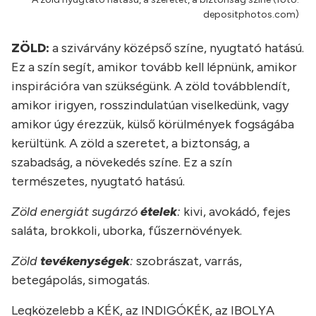
depositphotos.com)
ZÖLD:
a szivárvány középső színe, nyugtató hatású.
Ez a szín segít, amikor tovább kell lépnünk, amikor
inspirációra van szükségünk. A zöld továbblendít,
amikor irigyen, rosszindulatúan viselkedünk, vagy
amikor úgy érezzük, külső körülmények fogságába
kerültünk. A zöld a szeretet, a biztonság, a
szabadság, a növekedés színe. Ez a szín
természetes, nyugtató hatású.
Zöld energiát sugárzó
ételek
:
kivi, avokádó, fejes
saláta, brokkoli, uborka, fűszernövények.
Zöld
tevékenységek
:
szobrászat, varrás,
betegápolás, simogatás.
Legközelebb a KÉK, az INDIGÓKÉK, az IBOLYA