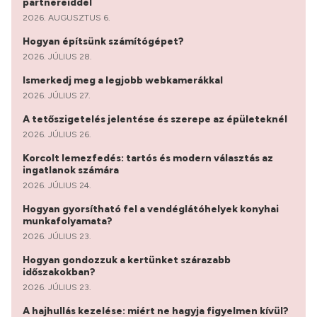
partnereiddel
2026. AUGUSZTUS 6.
Hogyan építsünk számítógépet?
2026. JÚLIUS 28.
Ismerkedj meg a legjobb webkamerákkal
2026. JÚLIUS 27.
A tetőszigetelés jelentése és szerepe az épületeknél
2026. JÚLIUS 26.
Korcolt lemezfedés: tartós és modern választás az
ingatlanok számára
2026. JÚLIUS 24.
Hogyan gyorsítható fel a vendéglátóhelyek konyhai
munkafolyamata?
2026. JÚLIUS 23.
Hogyan gondozzuk a kertünket szárazabb
időszakokban?
2026. JÚLIUS 23.
A hajhullás kezelése: miért ne hagyja figyelmen kívül?