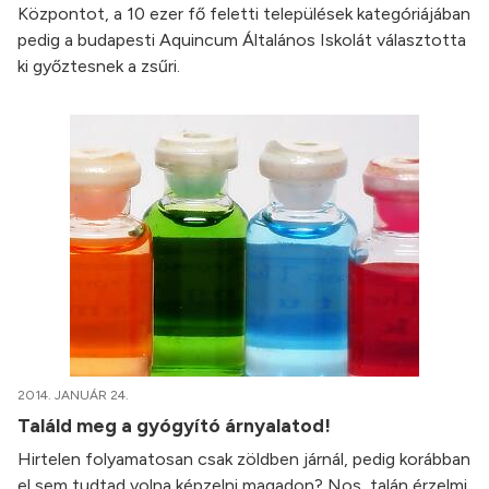
Központot, a 10 ezer fő feletti települések kategóriájában
pedig a budapesti Aquincum Általános Iskolát választotta
ki győztesnek a zsűri.
2014. JANUÁR 24.
Találd meg a gyógyító árnyalatod!
Hirtelen folyamatosan csak zöldben járnál, pedig korábban
el sem tudtad volna képzelni magadon? Nos, talán érzelmi