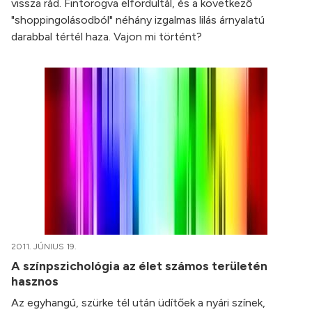
vissza rád. Fintorogva elfordultál, és a következő
"shoppingolásodból" néhány izgalmas lilás árnyalatú
darabbal tértél haza. Vajon mi történt?
2011. JÚNIUS 19.
A színpszichológia az élet számos területén
hasznos
Az egyhangú, szürke tél után üdítőek a nyári színek,