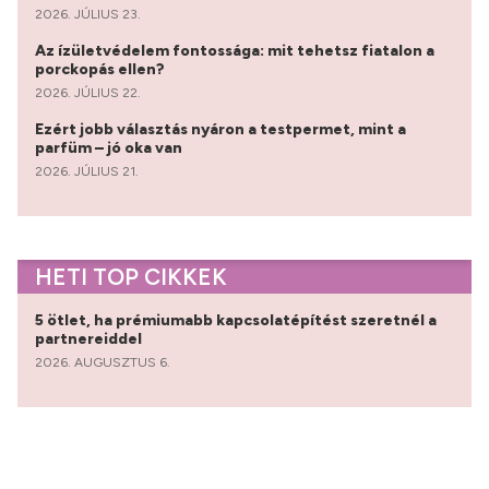
2026. JÚLIUS 23.
Az ízületvédelem fontossága: mit tehetsz fiatalon a
porckopás ellen?
2026. JÚLIUS 22.
Ezért jobb választás nyáron a testpermet, mint a
parfüm – jó oka van
2026. JÚLIUS 21.
HETI TOP CIKKEK
5 ötlet, ha prémiumabb kapcsolatépítést szeretnél a
partnereiddel
2026. AUGUSZTUS 6.