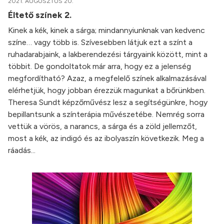
2021. AUGUSZTUS 20.
Éltető színek 2.
Kinek a kék, kinek a sárga; mindannyiunknak van kedvenc
színe… vagy több is. Szívesebben látjuk ezt a színt a
ruhadarabjaink, a lakberendezési tárgyaink között, mint a
többit. De gondoltatok már arra, hogy ez a jelenség
megfordítható? Azaz, a megfelelő színek alkalmazásával
elérhetjük, hogy jobban érezzük magunkat a bőrünkben.
Theresa Sundt képzőművész lesz a segítségünkre, hogy
bepillantsunk a színterápia művészetébe. Nemrég sorra
vettük a vörös, a narancs, a sárga és a zöld jellemzőt,
most a kék, az indigó és az ibolyaszín következik. Meg a
ráadás...