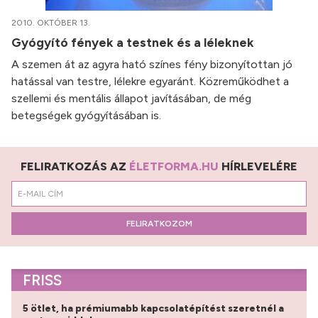
2010. OKTÓBER 13.
Gyógyító fények a testnek és a léleknek
A szemen át az agyra ható színes fény bizonyítottan jó
hatással van testre, lélekre egyaránt. Közreműködhet a
szellemi és mentális állapot javításában, de még
betegségek gyógyításában is.
FELIRATKOZÁS AZ
ÉLETFORMA.HU
HÍRLEVELÉRE
FELIRATKOZOM
FRISS
5 ötlet, ha prémiumabb kapcsolatépítést szeretnél a