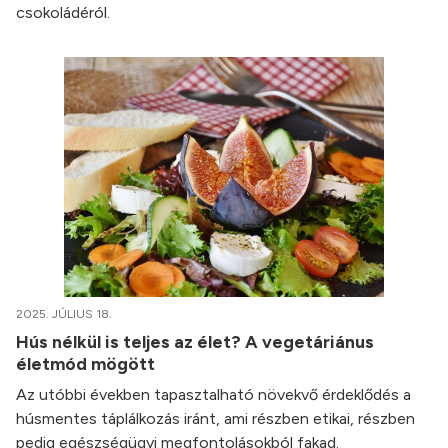
csokoládéról.
2025. JÚLIUS 18.
Hús nélkül is teljes az élet? A vegetáriánus
életmód mögött
Az utóbbi években tapasztalható növekvő érdeklődés a
húsmentes táplálkozás iránt, ami részben etikai, részben
pedig egészségügyi megfontolásokból fakad.