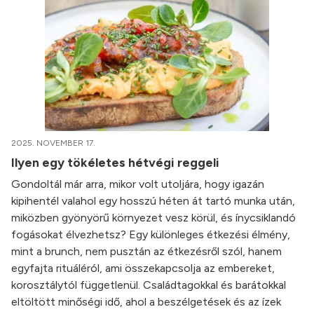
2025. NOVEMBER 17.
Ilyen egy tökéletes hétvégi reggeli
Gondoltál már arra, mikor volt utoljára, hogy igazán
kipihentél valahol egy hosszú héten át tartó munka után,
miközben gyönyörű környezet vesz körül, és ínycsiklandó
fogásokat élvezhetsz? Egy különleges étkezési élmény,
mint a brunch, nem pusztán az étkezésről szól, hanem
egyfajta rituáléról, ami összekapcsolja az embereket,
korosztálytól függetlenül. Családtagokkal és barátokkal
eltöltött minőségi idő, ahol a beszélgetések és az ízek