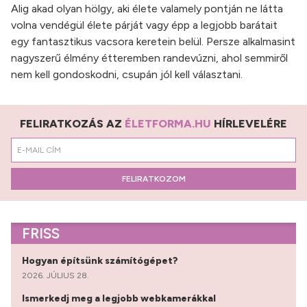
Alig akad olyan hölgy, aki élete valamely pontján ne látta
volna vendégül élete párját vagy épp a legjobb barátait
egy fantasztikus vacsora keretein belül. Persze alkalmasint
nagyszerű élmény étteremben randevúzni, ahol semmiről
nem kell gondoskodni, csupán jól kell választani.
FELIRATKOZÁS AZ
ÉLETFORMA.HU
HÍRLEVELÉRE
FELIRATKOZOM
FRISS
Hogyan építsünk számítógépet?
2026. JÚLIUS 28.
Ismerkedj meg a legjobb webkamerákkal