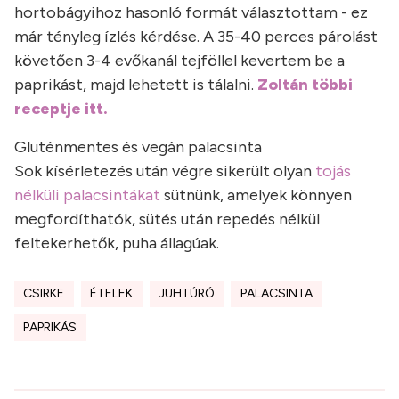
hortobágyihoz hasonló formát választottam - ez
már tényleg ízlés kérdése. A 35-40 perces párolást
követően 3-4 evőkanál tejföllel kevertem be a
paprikást, majd lehetett is tálalni.
Zoltán többi
receptje itt.
Gluténmentes és vegán palacsinta
Sok kísérletezés után végre sikerült olyan
tojás
nélküli palacsintákat
sütnünk, amelyek könnyen
megfordíthatók, sütés után repedés nélkül
feltekerhetők, puha állagúak.
CSIRKE
ÉTELEK
JUHTÚRÓ
PALACSINTA
PAPRIKÁS