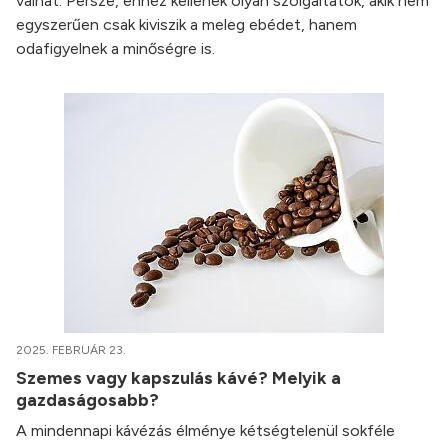
válhat. Persze, ehhez kellenek olyan szolgáltatók, akik nem
egyszerűen csak kiviszik a meleg ebédet, hanem
odafigyelnek a minőségre is.
2025. FEBRUÁR 23.
Szemes vagy kapszulás kávé? Melyik a
gazdaságosabb?
A mindennapi kávézás élménye kétségtelenül sokféle