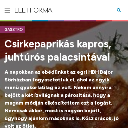
GASZTRO
Csirkepaprikás kapros,
juhtúrós palacsintával
A napokban az ebédünket az egri HBH Bajor
Sörházban fogyasztottuk el, ahol az egyik
menü gyakorlatilag ez volt. Nekem annyira
bejött a két ízvilágnak a párosítása, hogy a
magam módján elkészítettem ezt a fogást.
Nemcsak akkor, most is nagyon bejött,
úgyhogy ajánlom másoknak is. Kösz srácok, jó
volt az ötlet.