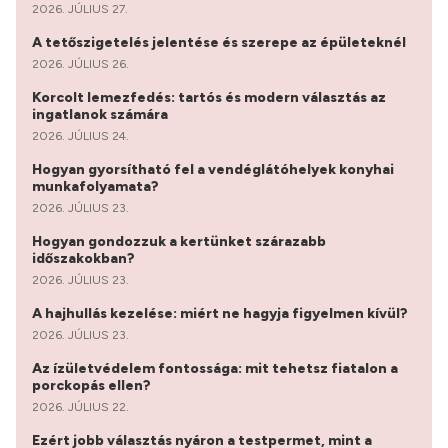
2026. JÚLIUS 27.
A tetőszigetelés jelentése és szerepe az épületeknél
2026. JÚLIUS 26.
Korcolt lemezfedés: tartós és modern választás az
ingatlanok számára
2026. JÚLIUS 24.
Hogyan gyorsítható fel a vendéglátóhelyek konyhai
munkafolyamata?
2026. JÚLIUS 23.
Hogyan gondozzuk a kertünket szárazabb
időszakokban?
2026. JÚLIUS 23.
A hajhullás kezelése: miért ne hagyja figyelmen kívül?
2026. JÚLIUS 23.
Az ízületvédelem fontossága: mit tehetsz fiatalon a
porckopás ellen?
2026. JÚLIUS 22.
Ezért jobb választás nyáron a testpermet, mint a