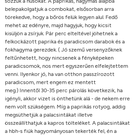
sózzuk a húsokat. A paprikás, hagymás alapba
belepakolgatjuk a combokat, elsősorban arra
törekedve, hogy a bőrös felük legyen alul. Fedő
mehet az edényre, majd hagyjuk, hogy kicsit
kisüljön a zsírjuk. Pár perc elteltével jöhetnek a
felkockázott paprika és paradicsom darabok és a
fokhagyma gerezdek. ( Jó szemű versenyzőknek
feltűnhetett, hogy nincsenek a fényképeken
paradicsomok, nos mert egyszerűen elfelejtettem
venni. Ilyenkor jó, ha van otthon passzírozott
paradicsom, mert engem ez mentett
meg.) Innentől 30-35 perc párolás következik, ha
igényli, akkor vizet is önthetünk alá - de nekem erre
nem volt szükségem. Míg a paprikás rotyog, addig
megsüthetjük a palacsintákat illetve
összeállíthatjuk a kapros tölteléket. A palacsintákat
a hbh-s fiúk hagyományosan tekerték fel, én a