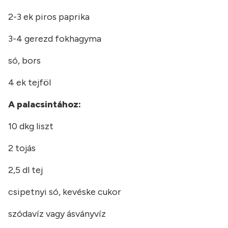
2-3 ek piros paprika
3-4 gerezd fokhagyma
só, bors
4 ek tejföl
A palacsintához:
10 dkg liszt
2 tojás
2,5 dl tej
csipetnyi só, kevéske cukor
szódavíz vagy ásványvíz