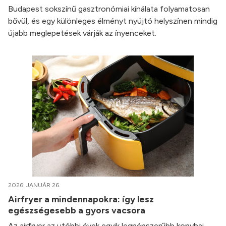
Budapest sokszínű gasztronómiai kínálata folyamatosan
bővül, és egy különleges élményt nyújtó helyszínen mindig
újabb meglepetések várják az ínyenceket.
2026. JANUÁR 26.
Airfryer a mindennapokra: így lesz
egészségesebb a gyors vacsora
Az airfryer az utóbbi évek egyik legnépszerűbb konyhai