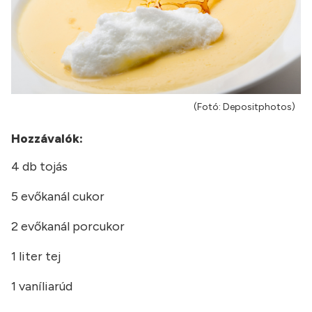
(Fotó: Depositphotos)
Hozzávalók:
4 db tojás
5 evőkanál cukor
2 evőkanál porcukor
1 liter tej
1 vaníliarúd