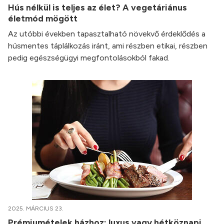
Hús nélkül is teljes az élet? A vegetáriánus
életmód mögött
Az utóbbi években tapasztalható növekvő érdeklődés a
húsmentes táplálkozás iránt, ami részben etikai, részben
pedig egészségügyi megfontolásokból fakad.
2025. MÁRCIUS 23.
Prémiumételek házhoz: luxus vagy hétköznapi