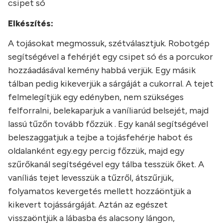
csipet só
Elkészítés:
A tojásokat megmossuk, szétválasztjuk. Robotgép
segítségével a fehérjét egy csipet só és a porcukor
hozzáadásával kemény habbá verjük. Egy másik
tálban pedig kikeverjük a sárgáját a cukorral. A tejet
felmelegítjük egy edényben, nem szükséges
felforralni, belekaparjuk a vaníliarúd belsejét, majd
lassú tűzőn tovább főzzük . Egy kanál segítségével
beleszaggatjuk a tejbe a tojásfehérje habot és
oldalanként egy.egy percig főzzük, majd egy
szűrőkanál segítségével egy tálba tesszük őket. A
vaníliás tejet levesszük a tűzről, átszűrjük,
folyamatos kevergetés mellett hozzáöntjük a
kikevert tojássárgáját. Aztán az egészet
visszaöntjük a lábasba és alacsony lángon,