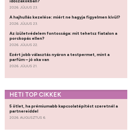
időszakokban?
2026. JÚLIUS 23.
A hajhullás kezelése: miért ne hagyja figyelmen kívül?
2026. JÚLIUS 23.
Az ízületvédelem fontossága: mit tehetsz fiatalon a
porckopás ellen?
2026. JÚLIUS 22.
Ezért jobb választás nyáron a testpermet, mint a
parfüm – jó oka van
2026. JÚLIUS 21.
HETI TOP CIKKEK
5 ötlet, ha prémiumabb kapcsolatépítést szeretnél a
partnereiddel
2026. AUGUSZTUS 6.