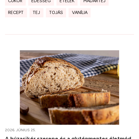
CUKOR
ÉDESSÉG
ÉTELEK
MADÁRTEJ
RECEPT
TEJ
TOJÁS
VANÍLIA
2026. JÚNIUS 25.
A búzasikér szerepe és a gluténmentes életmód