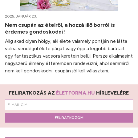
2025. JANUÁR 23.
Nem csupán az ételről, a hozzá illő borról is
érdemes gondoskodni!
Alig akad olyan hölgy, aki élete valamely pontján ne látta
volna vendégül élete párját vagy épp a legjobb barátait
egy fantasztikus vacsora keretein belül. Persze alkalmasint
nagyszerű élmény étteremben randevúzni, ahol semmiről
nem kell gondoskodni, csupán jól kell választani.
FELIRATKOZÁS AZ
ÉLETFORMA.HU
HÍRLEVELÉRE
FELIRATKOZOM