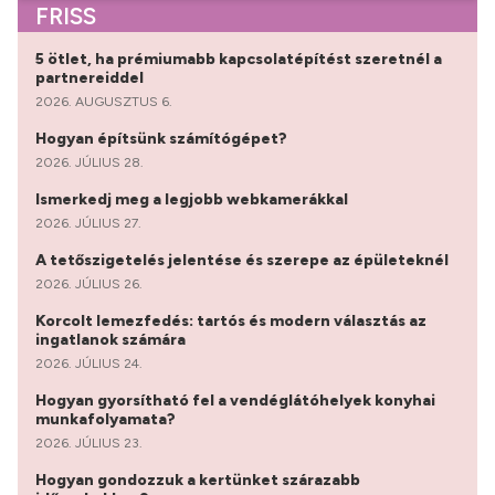
FRISS
5 ötlet, ha prémiumabb kapcsolatépítést szeretnél a
partnereiddel
2026. AUGUSZTUS 6.
Hogyan építsünk számítógépet?
2026. JÚLIUS 28.
Ismerkedj meg a legjobb webkamerákkal
2026. JÚLIUS 27.
A tetőszigetelés jelentése és szerepe az épületeknél
2026. JÚLIUS 26.
Korcolt lemezfedés: tartós és modern választás az
ingatlanok számára
2026. JÚLIUS 24.
Hogyan gyorsítható fel a vendéglátóhelyek konyhai
munkafolyamata?
2026. JÚLIUS 23.
Hogyan gondozzuk a kertünket szárazabb