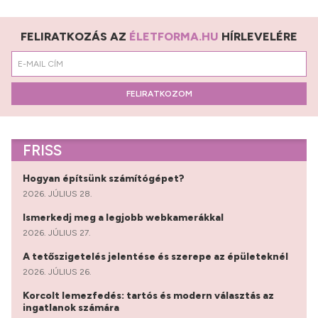
FELIRATKOZÁS AZ
ÉLETFORMA.HU
HÍRLEVELÉRE
FELIRATKOZOM
FRISS
Hogyan építsünk számítógépet?
2026. JÚLIUS 28.
Ismerkedj meg a legjobb webkamerákkal
2026. JÚLIUS 27.
A tetőszigetelés jelentése és szerepe az épületeknél
2026. JÚLIUS 26.
Korcolt lemezfedés: tartós és modern választás az
ingatlanok számára