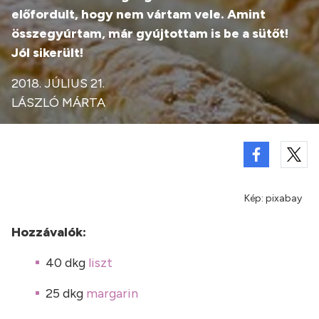
előfordult, hogy nem vártam vele. Amint
összegyúrtam, már gyújtottam is be a sütőt!
Jól sikerült!
2018. JÚLIUS 21.
LÁSZLÓ MÁRTA
Kép: pixabay
Hozzávalók:
40 dkg
liszt
25 dkg
margarin