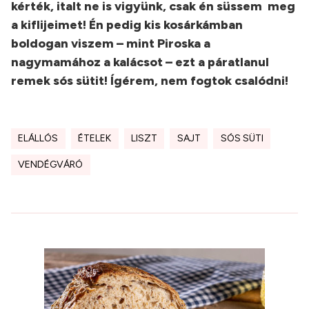
kérték, italt ne is vigyünk, csak én süssem meg
a kiflijeimet! Én pedig kis kosárkámban
boldogan viszem – mint Piroska a
nagymamához a kalácsot – ezt a páratlanul
remek sós sütit! Ígérem, nem fogtok csalódni!
ELÁLLÓS
ÉTELEK
LISZT
SAJT
SÓS SÜTI
VENDÉGVÁRÓ