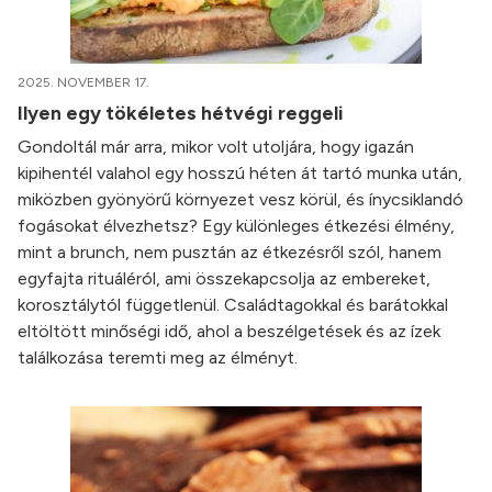
2025. NOVEMBER 17.
Ilyen egy tökéletes hétvégi reggeli
Gondoltál már arra, mikor volt utoljára, hogy igazán
kipihentél valahol egy hosszú héten át tartó munka után,
miközben gyönyörű környezet vesz körül, és ínycsiklandó
fogásokat élvezhetsz? Egy különleges étkezési élmény,
mint a brunch, nem pusztán az étkezésről szól, hanem
egyfajta rituáléról, ami összekapcsolja az embereket,
korosztálytól függetlenül. Családtagokkal és barátokkal
eltöltött minőségi idő, ahol a beszélgetések és az ízek
találkozása teremti meg az élményt.