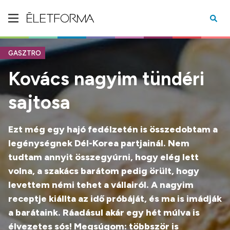
GASZTRO
Kovács nagyim tündéri
sajtosa
Ezt még egy hajó fedélzetén is összedobtam a
legénységnek Dél-Korea partjainál. Nem
tudtam annyit összegyúrni, hogy elég lett
volna, a szakács barátom pedig örült, hogy
levettem némi tehet a vállairól. A nagyim
receptje kiállta az idő próbáját, és ma is imádják
a barátaink. Ráadásul akár egy hét múlva is
élvezetes sós! Megsúgom: többször is