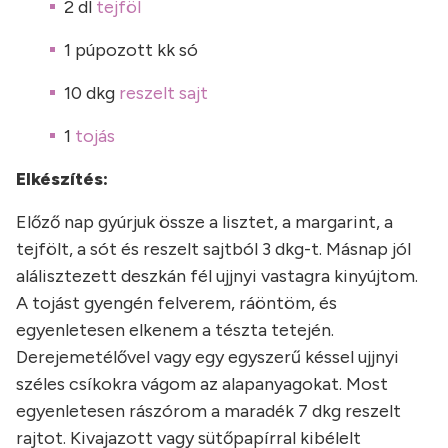
2 dl
tejföl
1 púpozott kk só
10 dkg
reszelt sajt
1
tojás
Elkészítés:
Előző nap gyúrjuk össze a lisztet, a margarint, a
tejfölt, a sót és reszelt sajtból 3 dkg-t. Másnap jól
alálisztezett deszkán fél ujjnyi vastagra kinyújtom.
A tojást gyengén felverem, ráöntöm, és
egyenletesen elkenem a tészta tetején.
Derejemetélővel vagy egy egyszerű késsel ujjnyi
széles csíkokra vágom az alapanyagokat. Most
egyenletesen rászórom a maradék 7 dkg reszelt
rajtot. Kivajazott vagy sütőpapírral kibélelt