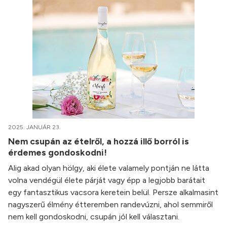
2025. JANUÁR 23.
Nem csupán az ételről, a hozzá illő borról is
érdemes gondoskodni!
Alig akad olyan hölgy, aki élete valamely pontján ne látta
volna vendégül élete párját vagy épp a legjobb barátait
egy fantasztikus vacsora keretein belül. Persze alkalmasint
nagyszerű élmény étteremben randevúzni, ahol semmiről
nem kell gondoskodni, csupán jól kell választani.