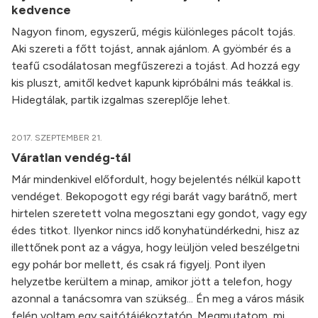
kedvence
Nagyon finom, egyszerű, mégis különleges pácolt tojás.
Aki szereti a főtt tojást, annak ajánlom. A gyömbér és a
teafű csodálatosan megfűszerezi a tojást. Ad hozzá egy
kis pluszt, amitől kedvet kapunk kipróbálni más teákkal is.
Hidegtálak, partik izgalmas szereplője lehet.
2017. SZEPTEMBER 21.
Váratlan vendég-tál
Már mindenkivel előfordult, hogy bejelentés nélkül kapott
vendéget. Bekopogott egy régi barát vagy barátnő, mert
hirtelen szeretett volna megosztani egy gondot, vagy egy
édes titkot. Ilyenkor nincs idő konyhatündérkedni, hisz az
illettőnek pont az a vágya, hogy leüljön veled beszélgetni
egy pohár bor mellett, és csak rá figyelj. Pont ilyen
helyzetbe kerültem a minap, amikor jött a telefon, hogy
azonnal a tanácsomra van szükség... Én meg a város másik
felén voltam egy sajtótájékoztatón. Megmutatom, mi