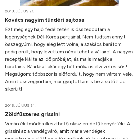
2018. JÚLIUS 21.
Kovács nagyim tündéri sajtosa
Ezt még egy hajó fedélzetén is összedobtam a
legénységnek Dél-Korea partjainál. Nem tudtam annyit
összegyúrni, hogy elég lett volna, a szakács barátom
pedig örült, hogy levettem némi tehet a vállairól. A nagyim
receptje kiállta az idő próbáját, és ma is imádják a
barátaink. Ráadásul akár egy hét múlva is élvezetes sós!
Megsúgom: többször is előfordult, hogy nem vártam vele.
Amint összegyúrtam, már gyújtottam is be a sütőt! Jól
sikerült!
2018. JÚNIUS 24.
Zöldfűszeres grissini
Vegán életmódba illeszthető olasz eredetű kenyérféle. A
grissini az a vendégváró, amit már a vendégek
megérkezése előtt megdézsmálunk, jó, ha fel nem faljuk