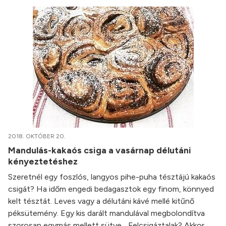
2018. OKTÓBER 20.
Mandulás-kakaós csiga a vasárnap délutáni
kényeztetéshez
Szeretnél egy foszlós, langyos pihe-puha tésztájú kakaós
csigát? Ha időm engedi bedagasztok egy finom, könnyed
kelt tésztát. Leves vagy a délutáni kávé mellé kitűnő
péksütemény. Egy kis darált mandulával megbolondítva
szorosan egymás mellett sütve... Felcsigáztalak? Akkor