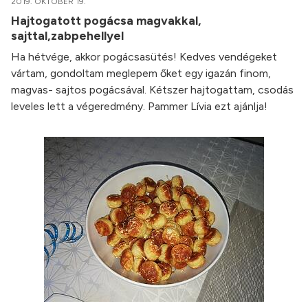
2019. OKTÓBER 19.
Hajtogatott pogácsa magvakkal,
sajttal,zabpehellyel
Ha hétvége, akkor pogácsasütés! Kedves vendégeket
vártam, gondoltam meglepem őket egy igazán finom,
magvas- sajtos pogácsával. Kétszer hajtogattam, csodás
leveles lett a végeredmény. Pammer Lívia ezt ajánlja!