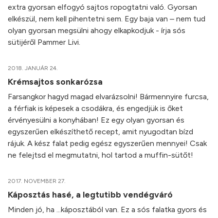
extra gyorsan elfogyó sajtos ropogtatni való. Gyorsan
elkészül, nem kell pihentetni sem. Egy baja van – nem tud
olyan gyorsan megsülni ahogy elkapkodjuk - írja sós
sütijéről Pammer Livi.
2018. JANUÁR 24.
Krémsajtos sonkarózsa
Farsangkor hagyd magad elvarázsolni! Bármennyire furcsa,
a férfiak is képesek a csodákra, és engedjük is őket
érvényesülni a konyhában! Ez egy olyan gyorsan és
egyszerűen elkészíthető recept, amit nyugodtan bízd
rájuk. A kész falat pedig egész egyszerűen mennyei! Csak
ne felejtsd el megmutatni, hol tartod a muffin-sütőt!
2017. NOVEMBER 27.
Káposztás hasé, a legtutibb vendégváró
Minden jó, ha ...káposztából van. Ez a sós falatka gyors és