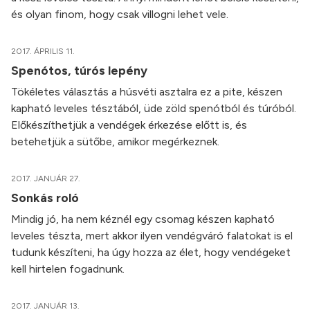
és olyan finom, hogy csak villogni lehet vele.
2017. ÁPRILIS 11.
Spenótos, túrós lepény
Tökéletes választás a húsvéti asztalra ez a pite, készen
kapható leveles tésztából, üde zöld spenótból és túróból.
Előkészíthetjük a vendégek érkezése előtt is, és
betehetjük a sütőbe, amikor megérkeznek.
2017. JANUÁR 27.
Sonkás roló
Mindig jó, ha nem kéznél egy csomag készen kapható
leveles tészta, mert akkor ilyen vendégváró falatokat is el
tudunk készíteni, ha úgy hozza az élet, hogy vendégeket
kell hirtelen fogadnunk.
2017. JANUÁR 13.