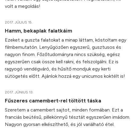
volt a megoldás!
2017. JÚLIUS 15.
Hamm, bekaplak falatkáim
Ezeket a guszta falatokat a minap láttam, kóstoltam egy
filmbemutatón. Lenyűgözően egyszerű, gusztusos és
nagyon finom. Főzőtudományra nincs szükség, egész
egyszerűen csak össze kell rakni, és felszolgálni. Ez is
ragyogó vendégváró, és hűsítő mondjuk egy kerti
sütögetés előtt. Ajánlok hozzá egy unicumos koktélt is!
2017. JÚNIUS 13.
Fűszeres camembert-rel töltött táska
Szeretem a camembert sajtot, minden formában. Ezt a
franciás beütésű, pillekönnyű tésztát egyszerűen imádom.
Nagyon gyorsan elkészíthető, és jól variálható étel.