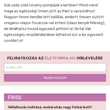
Sok szép zöld növény pompázik a kertben! Mind-mind
maga az egészség! Innen jött az ihlet a vacsorához!
Nagyon finom kenőke lett belőlük, amikett frissen sütött
oregano-olajos focaccia-val ettem (olasz kenyérféleség),
de kínálhatsz hozzá egyszerű pirítóst is! Antal Vali
egészséges recptkínálatában láthatod ezt a kis egyszerű
csodást is!
FELIRATKOZÁS AZ
ÉLETFORMA.HU
HÍRLEVELÉRE
FELIRATKOZOM
FRISS
Vállalkozás indítása: webáruház vagy fizikai bolt?