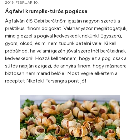
2019. FEBRUÁR 10.
Ágfalvi krumplis-túrós pogácsa
Ágfalván élő Gabi barátnőm igazán nagyon szereti a
praktikus, finom dolgokat. Valahányszor meglátogatjuk,
mindig ezzel a pogival kedveskedik nekünk! Egyszerű,
gyors, olcsó, és mi nem tudunk betelni vele! Ki kell
próbálnod, ha valami igazán jóval szeretnél barátaidnak
kedveskedni! Hozzá kell tennem, hogy ez a pogi csak a
sütés napján az igazi, de annyira finom, hogy másnapra
biztosan nem marad belőle! Most végre elkértem a
receptet Nketek! Farsangra pont jó!