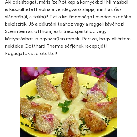
Aki odalátogat, máris ízelítőt kap a környékből! Mi másból
is készülhetett volna a vendégváró alapja, mint az ősz
slágeréből, a tökből! Ezt a kis finomságot minden szobába
bekészítik. Jó a délutáni teához vagy a reggeli kávéhoz!
Szerintem az otthoni, esti traccspartihoz vagy
kártyázáshoz is egyszerűen remek! Persze, hogy elkértem
nektek a Gotthard Therme séfjének receptjét!
Fogadjátok szeretettel!