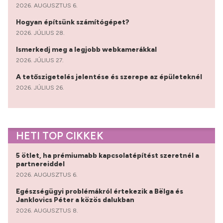
2026. AUGUSZTUS 6.
Hogyan építsünk számítógépet?
2026. JÚLIUS 28.
Ismerkedj meg a legjobb webkamerákkal
2026. JÚLIUS 27.
A tetőszigetelés jelentése és szerepe az épületeknél
2026. JÚLIUS 26.
HETI TOP CIKKEK
5 ötlet, ha prémiumabb kapcsolatépítést szeretnél a
partnereiddel
2026. AUGUSZTUS 6.
Egészségügyi problémákról értekezik a Bëlga és
Janklovics Péter a közös dalukban
2026. AUGUSZTUS 8.