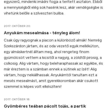
egyszerű, mindenki imádni fogja a terített asztalon. Ebből
a mennyiségből elég sok hasénk lesz, akár vendégségbe is
vihetünk belőle a szilveszteri buliba.
2017. OKTÓBER 20.
Anyukám mesealmása - tényleg álom!
Csak úgy ragyognak a piacon a különböző almák! Nemrég
Szekszárdon jártam, és az oda vezető egyik mellékúton,
egy almáskertnél álltam meg, ahol rengeteg finom
gyümölcsöt vettem a kicsitől a nagyig, a zöldtől pirosig, a
csíkosig. Alig vártam, hogy beleharaphassak az egyikbe, és
már éreztem is a számban ennek a sütinek az ízét! Alig
vártam, hogy nekiállhassak. Anyukámtól tanultam ezt a
mesés mesealmást, amit gyerekkoromban akár csukott
szemmel is képes volt elkészíteni!
2017. OKTÓBER 18.
Gyömbéres teában pácolt tojás, a partik