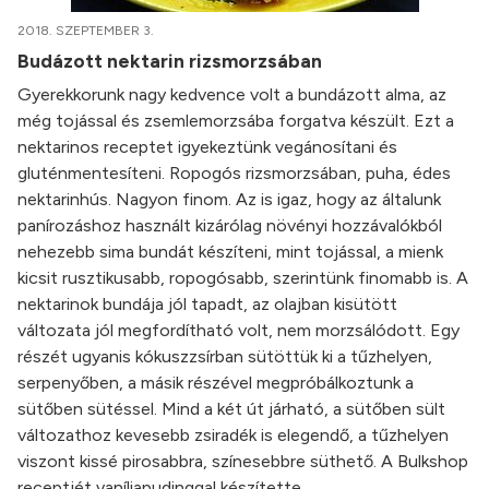
2018. SZEPTEMBER 3.
Budázott nektarin rizsmorzsában
Gyerekkorunk nagy kedvence volt a bundázott alma, az
még tojással és zsemlemorzsába forgatva készült. Ezt a
nektarinos receptet igyekeztünk vegánosítani és
gluténmentesíteni. Ropogós rizsmorzsában, puha, édes
nektarinhús. Nagyon finom. Az is igaz, hogy az általunk
panírozáshoz használt kizárólag növényi hozzávalókból
nehezebb sima bundát készíteni, mint tojással, a mienk
kicsit rusztikusabb, ropogósabb, szerintünk finomabb is. A
nektarinok bundája jól tapadt, az olajban kisütött
változata jól megfordítható volt, nem morzsálódott. Egy
részét ugyanis kókuszzsírban sütöttük ki a tűzhelyen,
serpenyőben, a másik részével megpróbálkoztunk a
sütőben sütéssel. Mind a két út járható, a sütőben sült
változathoz kevesebb zsiradék is elegendő, a tűzhelyen
viszont kissé pirosabbra, színesebbre süthető. A Bulkshop
receptjét vaníliapudinggal készítette.