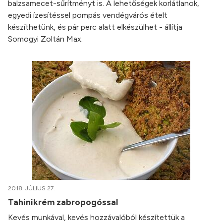
balzsamecet-sűrítményt is. A lehetőségek korlátlanok,
egyedi ízesítéssel pompás vendégvárós ételt
készíthetünk, és pár perc alatt elkészülhet - állítja
Somogyi Zoltán Max.
2018. JÚLIUS 27.
Tahinikrém zabropogóssal
Kevés munkával, kevés hozzávalóból készítettük a