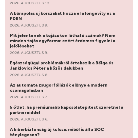
2026. AUGUSZTUS 10.
A bőrápolás új korszakát hozza el a longevity és a
PDRN
2026. AUGUSZTUS 9.
Mit jelentenek a tojásokon látható számok? Nem
minden tojás egyforma: ezért érdemes figyelni a
jelöléseket
2026. AUGUSZTUS 9.
Egészségügyi problémákról értekezik a Bëlga és
Janklovics Péter a közös dalukban
2026. AUGUSZTUS 8.
Az automata zsugorfóliázók előnye a modern
csomagolásban
2026. AUGUSZTUS 7.
5 ötlet, ha prémiumabb kapcsolatépítést szeretnél a
partnereiddel
2026. AUGUSZTUS 6.
A kiberbiztonság új kulcsa: miből is áll a SOC
ténylegesen?