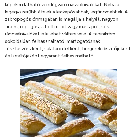
képeken látható vendégváró nassolnivalókat. Néha a
legegyszerűbb ételek a legkapósabbak, legfinomabbak. A
zabropogós önmagában is megállja a helyét, nagyon
finom, ropogós, a bolti ropit vagy más apró, sós
rágcsálnivalókat is ki lehet váltani vele. A tahinikrém
sokoldalúan felhasználható, mártogatósnak,
tésztaszószként, salátaöntetként, burgerek díszítőjeként
és ízesítőjeként egyaránt felhasználható.