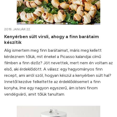
2019. JANUÁR 22.
Kenyérben sült virsli, ahogy a finn barátaim
készítik
Alig ismertem meg finn barátaimat, máris meg kellett
kérdeznem tőlük, mit énekel a Picasso kalandjai című
filmben a finn dizőz? Jót nevettek, mert nem én voltam az
első, aki érdeklődött. A válasz: egy hagyományos finn
recept, ami arról szól, hogyan készül a kenyérben sült hal?
Innetől kezdve felkeltette az érdeklődésemet a finn
konyha, íme egy nagyon egyszerű, ám isteni finom
vendégváró, amit tőlük tanultam.