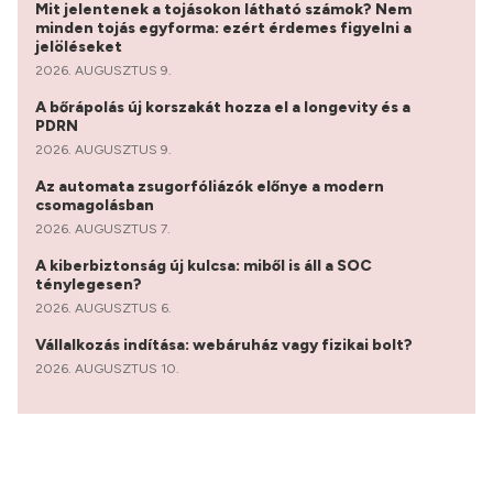
Mit jelentenek a tojásokon látható számok? Nem
minden tojás egyforma: ezért érdemes figyelni a
jelöléseket
2026. AUGUSZTUS 9.
A bőrápolás új korszakát hozza el a longevity és a
PDRN
2026. AUGUSZTUS 9.
Az automata zsugorfóliázók előnye a modern
csomagolásban
2026. AUGUSZTUS 7.
A kiberbiztonság új kulcsa: miből is áll a SOC
ténylegesen?
2026. AUGUSZTUS 6.
Vállalkozás indítása: webáruház vagy fizikai bolt?
2026. AUGUSZTUS 10.