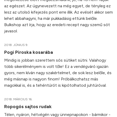
az egészet. Az úgynevezett na még egyet, de tényleg ez
lesz az utolsó kifejezés pont erre illik. Az evését akkor sem
lehet abbahagyni, ha már pukkadásig ettünk belőle.
Bulkshop azt írja, hogy az eredeti recept nagy szemű sót
javasol.
2018. JÚNIUS 9.
Pogi Piroska kosarába
Mindig is jobban szerettem sós sütiket sütni. Valahogy
több sikerélményem is volt tőle! Ez a vendégváró igazán
gyors, nem kíván nagy szakértelmet, de sok lesz belőle, és
még másnap is nagyon finom! Próbálkozhatsz más
magokkal is, és a tehéntúrót is kipótolhatod juhtúróval.
2018. MÁRCIUS 16.
Ropogós sajtos rudak
Télen, nyáron, hétvégén vagy ünnepnapokon - bármikor -