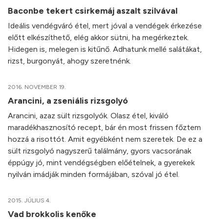
Baconbe tekert csirkemáj aszalt szilvával
Ideális vendégváró étel, mert jóval a vendégek érkezése
előtt elkészíthető, elég akkor sütni, ha megérkeztek.
Hidegen is, melegen is kitűnő. Adhatunk mellé salátákat,
rizst, burgonyát, ahogy szeretnénk.
2016. NOVEMBER 19.
Arancini, a zseniális rizsgolyó
Arancini, azaz sült rizsgolyók. Olasz étel, kiváló
maradékhasznosító recept, bár én most frissen főztem
hozzá a risottót. Amit egyébként nem szeretek. De ez a
sült rizsgolyó nagyszerű találmány, gyors vacsorának
éppúgy jó, mint vendégségben előételnek, a gyerekek
nyilván imádják minden formájában, szóval jó étel.
2015. JÚLIUS 4.
Vad brokkolis kenőke