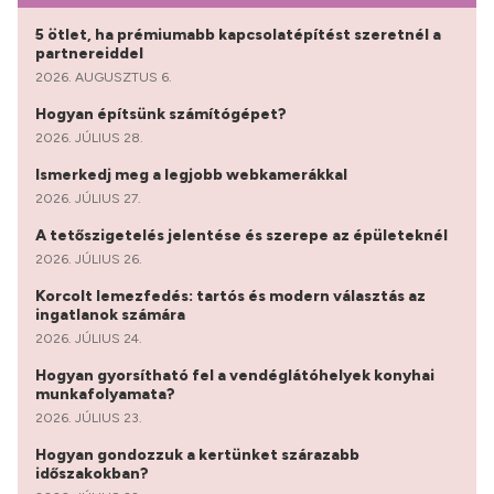
5 ötlet, ha prémiumabb kapcsolatépítést szeretnél a
partnereiddel
2026. AUGUSZTUS 6.
Hogyan építsünk számítógépet?
2026. JÚLIUS 28.
Ismerkedj meg a legjobb webkamerákkal
2026. JÚLIUS 27.
A tetőszigetelés jelentése és szerepe az épületeknél
2026. JÚLIUS 26.
Korcolt lemezfedés: tartós és modern választás az
ingatlanok számára
2026. JÚLIUS 24.
Hogyan gyorsítható fel a vendéglátóhelyek konyhai
munkafolyamata?
2026. JÚLIUS 23.
Hogyan gondozzuk a kertünket szárazabb
időszakokban?