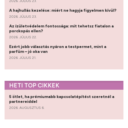
2026. JÚLIUS 23.
A hajhullás kezelése: miért ne hagyja figyelmen kívül?
2026. JÚLIUS 23.
Az ízületvédelem fontossága: mit tehetsz fiatalon a
porckopás ellen?
2026. JÚLIUS 22.
Ezért jobb választás nyáron a testpermet, mint a
parfüm – jó oka van
2026. JÚLIUS 21.
HETI TOP CIKKEK
5 ötlet, ha prémiumabb kapcsolatépítést szeretnél a
partnereiddel
2026. AUGUSZTUS 6.