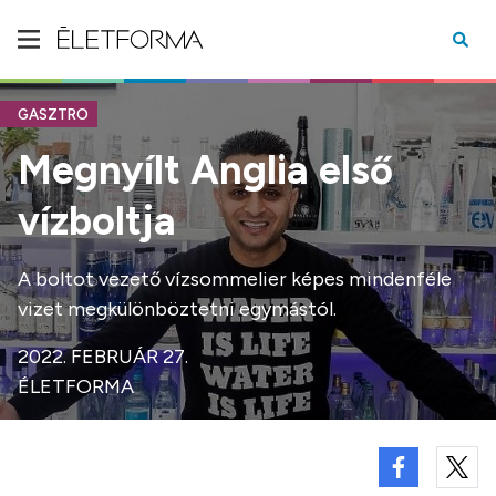
GASZTRO
Megnyílt Anglia első
vízboltja
A boltot vezető vízsommelier képes mindenféle
vizet megkülönböztetni egymástól.
2022. FEBRUÁR 27.
ÉLETFORMA