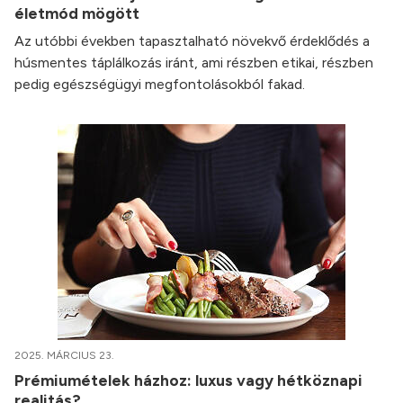
életmód mögött
Az utóbbi években tapasztalható növekvő érdeklődés a
húsmentes táplálkozás iránt, ami részben etikai, részben
pedig egészségügyi megfontolásokból fakad.
2025. MÁRCIUS 23.
Prémiumételek házhoz: luxus vagy hétköznapi
realitás?