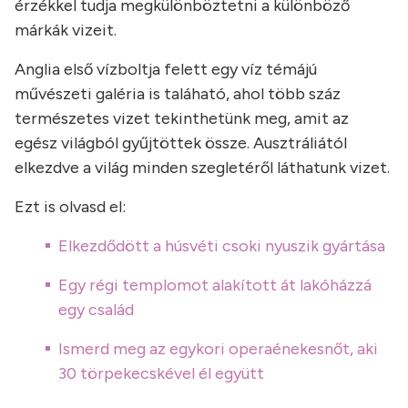
érzékkel tudja megkülönböztetni a különböző
márkák vizeit.
Anglia első vízboltja felett egy víz témájú
művészeti galéria is taláható, ahol több száz
természetes vizet tekinthetünk meg, amit az
egész világból gyűjtöttek össze. Ausztráliától
elkezdve a világ minden szegletéről láthatunk vizet.
Ezt is olvasd el:
Elkezdődött a húsvéti csoki nyuszik gyártása
Egy régi templomot alakított át lakóházzá
egy család
Ismerd meg az egykori operaénekesnőt, aki
30 törpekecskével él együtt