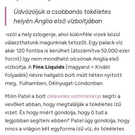
Üdvözöljük a csobbanás tökéletes
helyén Anglia első vízboltjában
-szól a hely szlogenje, ahol különféle vizek közül
választhatunk magunknak tetszőt. Egy palack víz
akár 120 fontba is kerülhet (átszámítva 52.000 ezer
forint) így nem mondható olcsónak Anglia első
vízboltja. A
Fine Liquids
(magyarul = Kiváló
folyadék) névre hallgató bolt múlt héten nyitott
meg, Fulhamben, Délnyugat-Londonban.
Milin Patel a bolt
okleveles sommelierje
segíti a
vevőket abban, hogy megtalálják a tökéletes ízű
vizet. És hogy miért gondolja, hogy ő tud a
legjobban segíteni ebben? Patel úgy gondolja, hogy
nincs a világon két egyforma ízű víz, és tökéletes