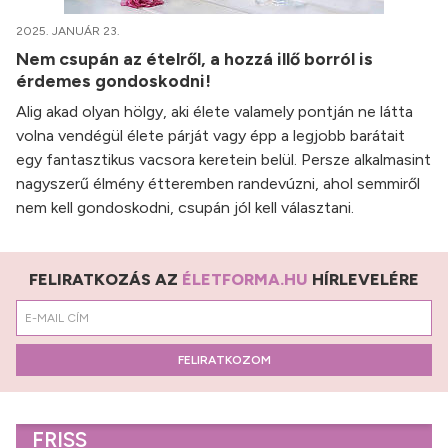
2025. JANUÁR 23.
Nem csupán az ételről, a hozzá illő borról is
érdemes gondoskodni!
Alig akad olyan hölgy, aki élete valamely pontján ne látta
volna vendégül élete párját vagy épp a legjobb barátait
egy fantasztikus vacsora keretein belül. Persze alkalmasint
nagyszerű élmény étteremben randevúzni, ahol semmiről
nem kell gondoskodni, csupán jól kell választani.
FELIRATKOZÁS AZ
ÉLETFORMA.HU
HÍRLEVELÉRE
FELIRATKOZOM
FRISS