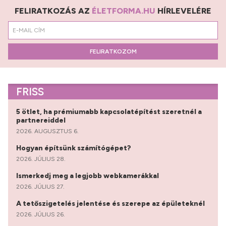
FELIRATKOZÁS AZ
ÉLETFORMA.HU
HÍRLEVELÉRE
FELIRATKOZOM
FRISS
5 ötlet, ha prémiumabb kapcsolatépítést szeretnél a
partnereiddel
2026. AUGUSZTUS 6.
Hogyan építsünk számítógépet?
2026. JÚLIUS 28.
Ismerkedj meg a legjobb webkamerákkal
2026. JÚLIUS 27.
A tetőszigetelés jelentése és szerepe az épületeknél
2026. JÚLIUS 26.