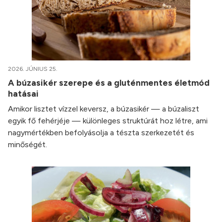
2026. JÚNIUS 25.
A búzasikér szerepe és a gluténmentes életmód
hatásai
Amikor lisztet vízzel keversz, a búzasikér — a búzaliszt
egyik fő fehérjéje — különleges struktúrát hoz létre, ami
nagymértékben befolyásolja a tészta szerkezetét és
minőségét.