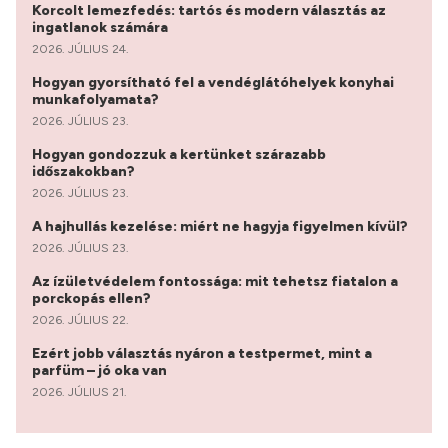
Korcolt lemezfedés: tartós és modern választás az
ingatlanok számára
2026. JÚLIUS 24.
Hogyan gyorsítható fel a vendéglátóhelyek konyhai
munkafolyamata?
2026. JÚLIUS 23.
Hogyan gondozzuk a kertünket szárazabb
időszakokban?
2026. JÚLIUS 23.
A hajhullás kezelése: miért ne hagyja figyelmen kívül?
2026. JÚLIUS 23.
Az ízületvédelem fontossága: mit tehetsz fiatalon a
porckopás ellen?
2026. JÚLIUS 22.
Ezért jobb választás nyáron a testpermet, mint a
parfüm – jó oka van
2026. JÚLIUS 21.