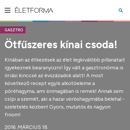
GASZTRO
Ötfűszeres kínai csoda!
Kínában az étkezések az élet legkiválóbb pillanatait
igyekeznek bearanyozni! Így vált a gasztronómia is
óriási kinccsé az évszázadok alatt! A most
következő recept egyik alkotóeleme a
póréhagyma, ami önmagában is remek! Annak sem
csípi a szemét, aki a hazai vöröshagymába belehal -
szeletelés közben! Gyors, mutatós és nagyon
finom!
2016. MÁRCIUS 18.