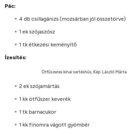
Pác:
4 db csillagánizs (mozsárban jól összetörve)
1 ek szójaszósz
1 tk étkezési keményítő
Ízesítés:
Ötfűszeres kínai sertéshús, Kép: László Márta
2 ek szójamártás
1 kk ötfűszer keverék
1 tk barnacukor
1 kk finomra vágott gyömbér