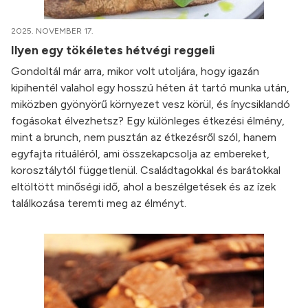
2025. NOVEMBER 17.
Ilyen egy tökéletes hétvégi reggeli
Gondoltál már arra, mikor volt utoljára, hogy igazán
kipihentél valahol egy hosszú héten át tartó munka után,
miközben gyönyörű környezet vesz körül, és ínycsiklandó
fogásokat élvezhetsz? Egy különleges étkezési élmény,
mint a brunch, nem pusztán az étkezésről szól, hanem
egyfajta rituáléról, ami összekapcsolja az embereket,
korosztálytól függetlenül. Családtagokkal és barátokkal
eltöltött minőségi idő, ahol a beszélgetések és az ízek
találkozása teremti meg az élményt.