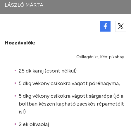
LÁSZLÓ MÁRTA
Hozzávalók:
Csillagánizs, Kép: pixabay
25 dk karaj (csont nélkül)
5 dkg vékony csíkokra vágott póréhagyma,
5 dkg vékony csíkokra vágott sárgarépa (jó a
boltban készen kapható zacskós répametélt
is!)
2 ek olívaolaj