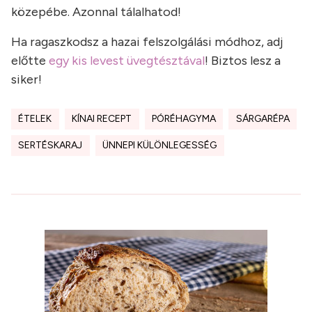
közepébe. Azonnal tálalhatod!
Ha ragaszkodsz a hazai felszolgálási módhoz, adj
előtte
egy kis levest üvegtésztával
! Biztos lesz a
siker!
ÉTELEK
KÍNAI RECEPT
PÓRÉHAGYMA
SÁRGARÉPA
SERTÉSKARAJ
ÜNNEPI KÜLÖNLEGESSÉG