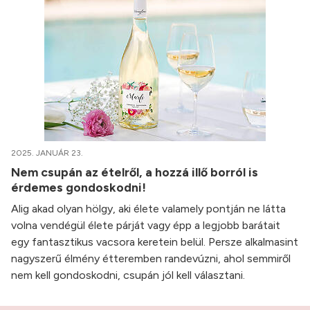
2025. JANUÁR 23.
Nem csupán az ételről, a hozzá illő borról is
érdemes gondoskodni!
Alig akad olyan hölgy, aki élete valamely pontján ne látta
volna vendégül élete párját vagy épp a legjobb barátait
egy fantasztikus vacsora keretein belül. Persze alkalmasint
nagyszerű élmény étteremben randevúzni, ahol semmiről
nem kell gondoskodni, csupán jól kell választani.