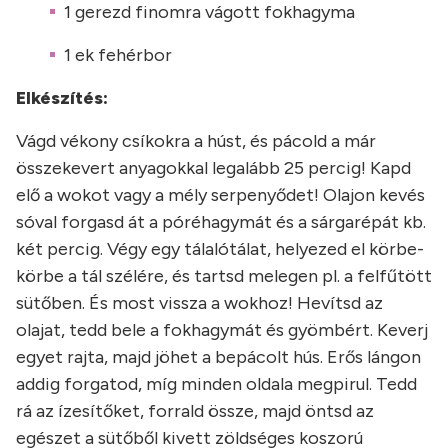
1 gerezd finomra vágott fokhagyma
1 ek fehérbor
Elkészítés:
Vágd vékony csíkokra a húst, és pácold a már
összekevert anyagokkal legalább 25 percig! Kapd
elő a wokot vagy a mély serpenyődet! Olajon kevés
sóval forgasd át a póréhagymát és a sárgarépát kb.
két percig. Végy egy tálalótálat, helyezed el körbe-
körbe a tál szélére, és tartsd melegen pl. a felfűtött
sütőben. És most vissza a wokhoz! Hevítsd az
olajat, tedd bele a fokhagymát és gyömbért. Keverj
egyet rajta, majd jöhet a bepácolt hús. Erős lángon
addig forgatod, míg minden oldala megpirul. Tedd
rá az ízesítőket, forrald össze, majd öntsd az
egészet a sütőből kivett zöldséges koszorú