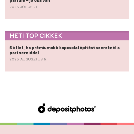
parfüm – jó oka van
2026. JÚLIUS 21.
HETI TOP CIKKEK
5 ötlet, ha prémiumabb kapcsolatépítést szeretnél a
partnereiddel
2026. AUGUSZTUS 6.