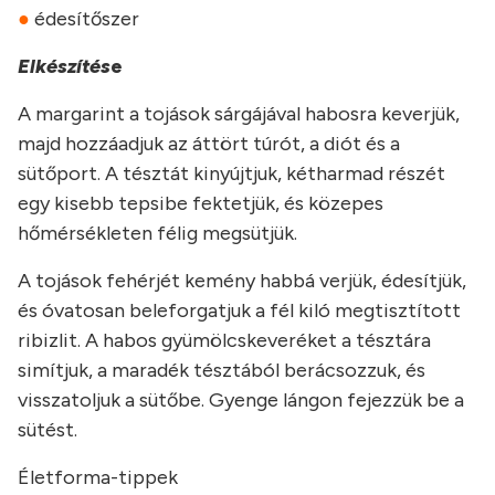
●
édesítőszer
Elkészítés
e
A margarint a tojások sárgájával habosra keverjük,
majd hozzáadjuk az áttört túrót, a diót és a
sütőport. A tésztát kinyújtjuk, kétharmad részét
egy kisebb tepsibe fektetjük, és közepes
hőmérsékleten félig megsütjük.
A tojások fehérjét kemény habbá verjük, édesítjük,
és óvatosan beleforgatjuk a fél kiló megtisztított
ribizlit. A habos gyümölcskeveréket a tésztára
simítjuk, a maradék tésztából berácsozzuk, és
visszatoljuk a sütőbe. Gyenge lángon fejezzük be a
sütést.
Életforma-tippek