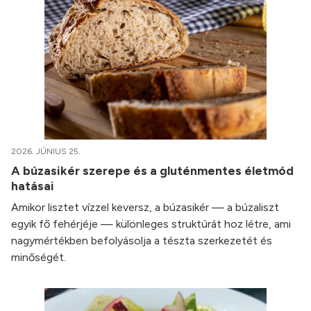
2026. JÚNIUS 25.
A búzasikér szerepe és a gluténmentes életmód
hatásai
Amikor lisztet vízzel keversz, a búzasikér — a búzaliszt
egyik fő fehérjéje — különleges struktúrát hoz létre, ami
nagymértékben befolyásolja a tészta szerkezetét és
minőségét.