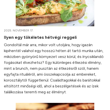
2025. NOVEMBER 17.
Ilyen egy tökéletes hétvégi reggeli
Gondoltál már arra, mikor volt utoljára, hogy igazán
kipihentél valahol egy hosszú héten át tartó munka után,
miközben gyönyörű környezet vesz körül, és ínycsiklandó
fogásokat élvezhetsz? Egy különleges étkezési élmény,
mint a brunch, nem pusztán az étkezésről szól, hanem
egyfajta rituáléról, ami összekapcsolja az embereket,
korosztálytól függetlenül. Családtagokkal és barátokkal
eltöltött minőségi idő, ahol a beszélgetések és az ízek
találkozása teremti meg az élményt.