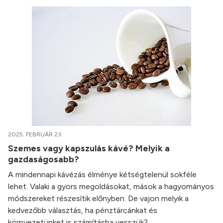
2025. FEBRUÁR 23.
Szemes vagy kapszulás kávé? Melyik a
gazdaságosabb?
A mindennapi kávézás élménye kétségtelenül sokféle
lehet. Valaki a gyors megoldásokat, mások a hagyományos
módszereket részesítik előnyben. De vajon melyik a
kedvezőbb választás, ha pénztárcánkat és
környezetünket is számításba vesszük?