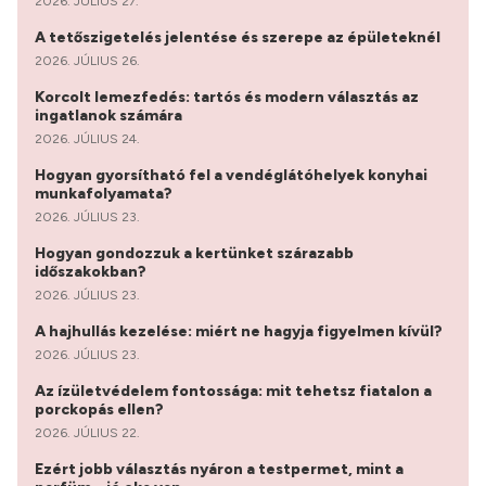
2026. JÚLIUS 27.
A tetőszigetelés jelentése és szerepe az épületeknél
2026. JÚLIUS 26.
Korcolt lemezfedés: tartós és modern választás az
ingatlanok számára
2026. JÚLIUS 24.
Hogyan gyorsítható fel a vendéglátóhelyek konyhai
munkafolyamata?
2026. JÚLIUS 23.
Hogyan gondozzuk a kertünket szárazabb
időszakokban?
2026. JÚLIUS 23.
A hajhullás kezelése: miért ne hagyja figyelmen kívül?
2026. JÚLIUS 23.
Az ízületvédelem fontossága: mit tehetsz fiatalon a
porckopás ellen?
2026. JÚLIUS 22.
Ezért jobb választás nyáron a testpermet, mint a