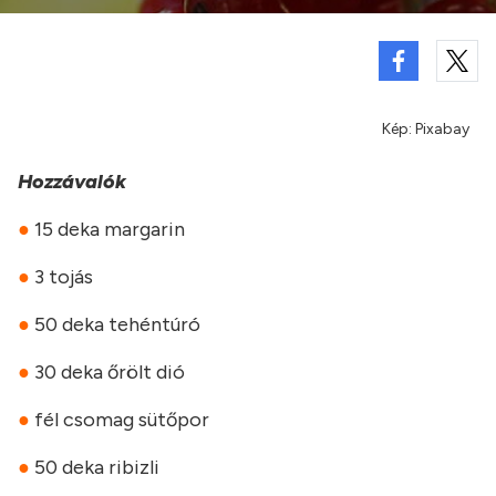
Kép: Pixabay
Hozzávalók
●
15 deka margarin
●
3 tojás
●
50 deka tehéntúró
●
30 deka őrölt dió
●
fél csomag sütőpor
●
50 deka ribizli