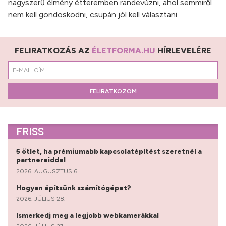
nagyszerű élmény étteremben randevúzni, ahol semmiről
nem kell gondoskodni, csupán jól kell választani.
FELIRATKOZÁS AZ
ÉLETFORMA.HU
HÍRLEVELÉRE
FELIRATKOZOM
FRISS
5 ötlet, ha prémiumabb kapcsolatépítést szeretnél a
partnereiddel
2026. AUGUSZTUS 6.
Hogyan építsünk számítógépet?
2026. JÚLIUS 28.
Ismerkedj meg a legjobb webkamerákkal