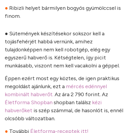
●
Ribizli helyet bármilyen bogyós gyümölccsel is
finom.
● Sütemények készítésekor sokszor kell a
tojásfehérjét habbá vernünk, amihez
tulajdonképpen nem kell robotgép, elég egy
egyszerű habverő is. Kétségtelen, így picit
munkásabb, viszont nem kell vacakolni a géppel.
Éppen ezért most egy köztes, de igen praktikus
megoldást ajánlunk, ezt a
mércés edénnyel
kombinált habverőt.
Az ára 2 790 forint. Az
Életforma Shopban
shopban találsz
kézi
habverőket
is szép számmal, de hasonlót is, ennél
olcsóbb változatban.
●
További
Életforma-receptek itt!