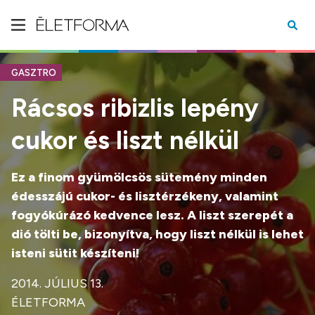
GASZTRO
Rácsos ribizlis lepény
cukor és liszt nélkül
Ez a finom gyümölcsös sütemény minden
édesszájú
cukor- és lisztérzékeny, valamint
fogyókúrázó kedvence lesz. A liszt szerepét a
dió tölti be, bizonyítva, hogy liszt nélkül is lehet
isteni sütit készíteni!
2014. JÚLIUS 13.
ÉLETFORMA