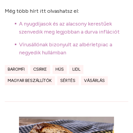
Még több hírt itt olvashatsz el:
A nyugdíjasok és az alacsony kerestűek
szenvedik meg legjobban a durva inflációt
Vírusállónak bizonyult az albérletpiac a
negyedik hullámban
BAROMFI
CSIRKE
HÚS
LIDL
MAGYAR BESZÁLLÍTÓK
SÉRTÉS
VÁSÁRLÁS