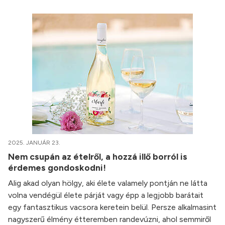
2025. JANUÁR 23.
Nem csupán az ételről, a hozzá illő borról is
érdemes gondoskodni!
Alig akad olyan hölgy, aki élete valamely pontján ne látta
volna vendégül élete párját vagy épp a legjobb barátait
egy fantasztikus vacsora keretein belül. Persze alkalmasint
nagyszerű élmény étteremben randevúzni, ahol semmiről