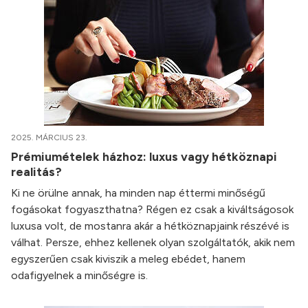
2025. MÁRCIUS 23.
Prémiumételek házhoz: luxus vagy hétköznapi
realitás?
Ki ne örülne annak, ha minden nap éttermi minőségű
fogásokat fogyaszthatna? Régen ez csak a kiváltságosok
luxusa volt, de mostanra akár a hétköznapjaink részévé is
válhat. Persze, ehhez kellenek olyan szolgáltatók, akik nem
egyszerűen csak kiviszik a meleg ebédet, hanem
odafigyelnek a minőségre is.