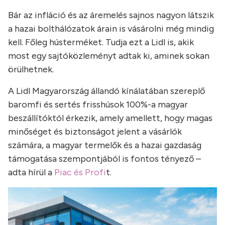
Bár az infláció és az áremelés sajnos nagyon látszik
a hazai bolthálózatok árain is vásárolni még mindig
kell. Főleg hústerméket. Tudja ezt a Lidl is, akik
most egy sajtóközleményt adtak ki, aminek sokan
örülhetnek.
A Lidl Magyarország állandó kínálatában szereplő
baromfi és sertés frisshúsok 100%-a magyar
beszállítóktól érkezik, amely amellett, hogy magas
minőséget és biztonságot jelent a vásárlók
számára, a magyar termelők és a hazai gazdaság
támogatása szempontjából is fontos tényező –
adta hírül a
Piac és Profi
t.