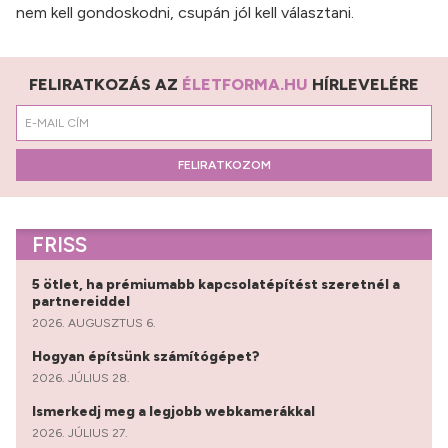
nem kell gondoskodni, csupán jól kell választani.
FELIRATKOZÁS AZ
ÉLETFORMA.HU
HÍRLEVELÉRE
FELIRATKOZOM
FRISS
5 ötlet, ha prémiumabb kapcsolatépítést szeretnél a
partnereiddel
2026. AUGUSZTUS 6.
Hogyan építsünk számítógépet?
2026. JÚLIUS 28.
Ismerkedj meg a legjobb webkamerákkal
2026. JÚLIUS 27.