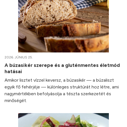
2026. JÚNIUS 25.
A búzasikér szerepe és a gluténmentes életmód
hatásai
Amikor lisztet vízzel keversz, a búzasikér — a búzaliszt
egyik fő fehérjéje — különleges struktúrát hoz létre, ami
nagymértékben befolyásolja a tészta szerkezetét és
minőségét.