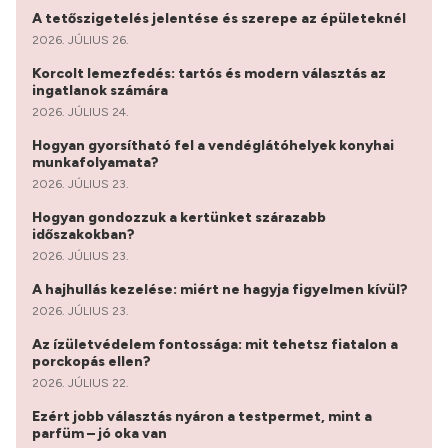
A tetőszigetelés jelentése és szerepe az épületeknél
2026. JÚLIUS 26.
Korcolt lemezfedés: tartós és modern választás az
ingatlanok számára
2026. JÚLIUS 24.
Hogyan gyorsítható fel a vendéglátóhelyek konyhai
munkafolyamata?
2026. JÚLIUS 23.
Hogyan gondozzuk a kertünket szárazabb
időszakokban?
2026. JÚLIUS 23.
A hajhullás kezelése: miért ne hagyja figyelmen kívül?
2026. JÚLIUS 23.
Az ízületvédelem fontossága: mit tehetsz fiatalon a
porckopás ellen?
2026. JÚLIUS 22.
Ezért jobb választás nyáron a testpermet, mint a
parfüm – jó oka van