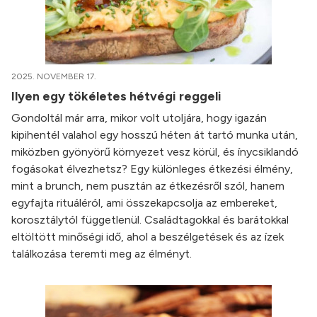
2025. NOVEMBER 17.
Ilyen egy tökéletes hétvégi reggeli
Gondoltál már arra, mikor volt utoljára, hogy igazán
kipihentél valahol egy hosszú héten át tartó munka után,
miközben gyönyörű környezet vesz körül, és ínycsiklandó
fogásokat élvezhetsz? Egy különleges étkezési élmény,
mint a brunch, nem pusztán az étkezésről szól, hanem
egyfajta rituáléról, ami összekapcsolja az embereket,
korosztálytól függetlenül. Családtagokkal és barátokkal
eltöltött minőségi idő, ahol a beszélgetések és az ízek
találkozása teremti meg az élményt.