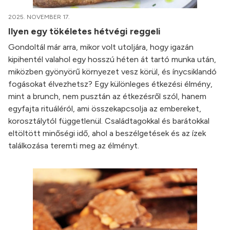
2025. NOVEMBER 17.
Ilyen egy tökéletes hétvégi reggeli
Gondoltál már arra, mikor volt utoljára, hogy igazán
kipihentél valahol egy hosszú héten át tartó munka után,
miközben gyönyörű környezet vesz körül, és ínycsiklandó
fogásokat élvezhetsz? Egy különleges étkezési élmény,
mint a brunch, nem pusztán az étkezésről szól, hanem
egyfajta rituáléról, ami összekapcsolja az embereket,
korosztálytól függetlenül. Családtagokkal és barátokkal
eltöltött minőségi idő, ahol a beszélgetések és az ízek
találkozása teremti meg az élményt.