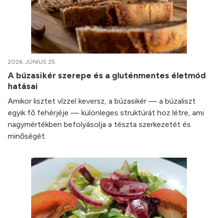
2026. JÚNIUS 25.
A búzasikér szerepe és a gluténmentes életmód
hatásai
Amikor lisztet vízzel keversz, a búzasikér — a búzaliszt
egyik fő fehérjéje — különleges struktúrát hoz létre, ami
nagymértékben befolyásolja a tészta szerkezetét és
minőségét.