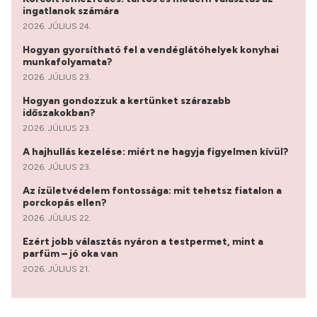
ingatlanok számára
2026. JÚLIUS 24.
Hogyan gyorsítható fel a vendéglátóhelyek konyhai
munkafolyamata?
2026. JÚLIUS 23.
Hogyan gondozzuk a kertünket szárazabb
időszakokban?
2026. JÚLIUS 23.
A hajhullás kezelése: miért ne hagyja figyelmen kívül?
2026. JÚLIUS 23.
Az ízületvédelem fontossága: mit tehetsz fiatalon a
porckopás ellen?
2026. JÚLIUS 22.
Ezért jobb választás nyáron a testpermet, mint a
parfüm – jó oka van
2026. JÚLIUS 21.