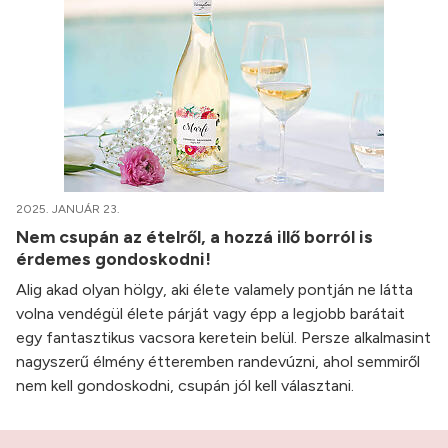
2025. JANUÁR 23.
Nem csupán az ételről, a hozzá illő borról is
érdemes gondoskodni!
Alig akad olyan hölgy, aki élete valamely pontján ne látta
volna vendégül élete párját vagy épp a legjobb barátait
egy fantasztikus vacsora keretein belül. Persze alkalmasint
nagyszerű élmény étteremben randevúzni, ahol semmiről
nem kell gondoskodni, csupán jól kell választani.