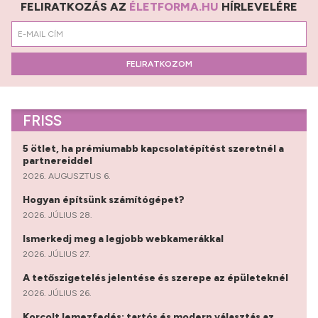
FELIRATKOZÁS AZ
ÉLETFORMA.HU
HÍRLEVELÉRE
FELIRATKOZOM
FRISS
5 ötlet, ha prémiumabb kapcsolatépítést szeretnél a
partnereiddel
2026. AUGUSZTUS 6.
Hogyan építsünk számítógépet?
2026. JÚLIUS 28.
Ismerkedj meg a legjobb webkamerákkal
2026. JÚLIUS 27.
A tetőszigetelés jelentése és szerepe az épületeknél
2026. JÚLIUS 26.
Korcolt lemezfedés: tartós és modern választás az