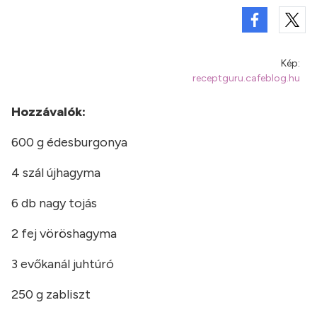
Kép:
receptguru.cafeblog.hu
Hozzávalók:
600 g édesburgonya
4 szál újhagyma
6 db nagy tojás
2 fej vöröshagyma
3 evőkanál juhtúró
250 g zabliszt