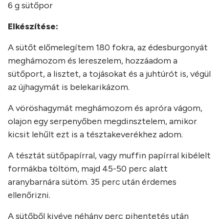
6 g sütőpor
Elkészítése:
A sütőt előmelegítem 180 fokra, az édesburgonyát
meghámozom és lereszelem, hozzáadom a
sütőport, a lisztet, a tojásokat és a juhtúrót is, végül
az újhagymát is belekarikázom.
A vöröshagymát meghámozom és apróra vágom,
olajon egy serpenyőben megdinsztelem, amikor
kicsit lehűlt ezt is a tésztakeverékhez adom.
A tésztát sütőpapírral, vagy muffin papírral kibélelt
formákba töltöm, majd 45-50 perc alatt
aranybarnára sütöm. 35 perc után érdemes
ellenőrizni.
A sütőből kivéve néhány perc pihentetés után