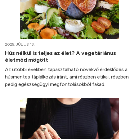
2025. JÚLIUS 18.
Hús nélkül is teljes az élet? A vegetáriánus
életmód mögött
Az utóbbi években tapasztalható növekvő érdeklődés a
húsmentes táplálkozás iránt, ami részben etikai, részben
pedig egészségügyi megfontolásokból fakad.