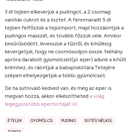
3 dl tejben elkeverjük a pudingot, a 2 csomag
vaníliás cukrot és a lisztet. A fennmaradt 5 dl
tejben felfőzzük a tejszínport, majd hozzáöntjük a
pudingos masszát, és tovább főzzük vele. Amikor
besűrűsödött, levesszük a tűzről, és kihűlésig
kevergetjük, hogy ne csomósodjon össze. Néhány
apróra darabolt gyümölcsöt(pl. eper) adunk a kihűlt
krémhez, és ráöntjük a babapiskótára.Tetejére
szépen elhelyezgetjük a többi gyümölcsöt.
De ha sütnivaló kedved van, és még az eper is
megvan hozzá, akkor elkészítheted
a világ
legegyszerűbb epertortáját is!
ÉTELEK
GYÜMÖLCS
PUDING
SÜTÉS NÉLKÜL
TORTA