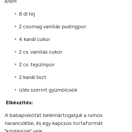
krém
8 dl tej
2 csomag vaníliás pudingpor
4 kanál cukor
2 cs. vaníliás cukor
2 cs. tejszínpor
2 kanál liszt
ízlés szerint gyümölcsök
Elkészítés:
A babapiskótát belemártogatjuk a rumos
narancslébe, és egy kapcsos tortaformát
"kibélelünk" vele.