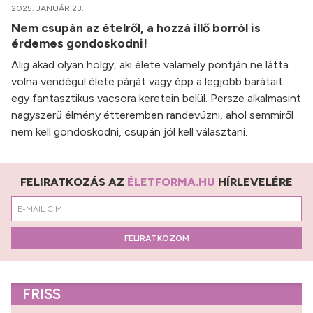
2025. JANUÁR 23.
Nem csupán az ételről, a hozzá illő borról is
érdemes gondoskodni!
Alig akad olyan hölgy, aki élete valamely pontján ne látta
volna vendégül élete párját vagy épp a legjobb barátait
egy fantasztikus vacsora keretein belül. Persze alkalmasint
nagyszerű élmény étteremben randevúzni, ahol semmiről
nem kell gondoskodni, csupán jól kell választani.
FELIRATKOZÁS AZ
ÉLETFORMA.HU
HÍRLEVELÉRE
FELIRATKOZOM
FRISS