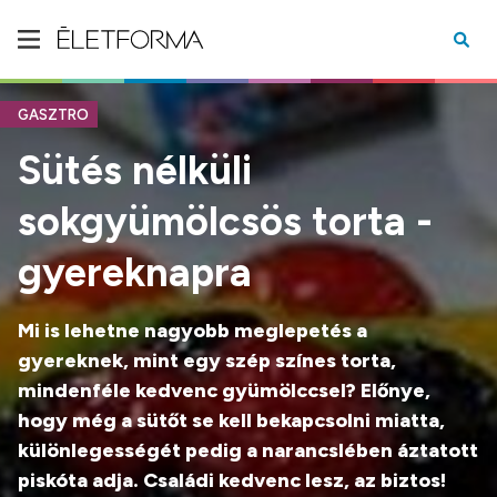
GASZTRO
Sütés nélküli
sokgyümölcsös torta -
gyereknapra
Mi is lehetne nagyobb meglepetés a
gyereknek, mint egy szép színes torta,
mindenféle kedvenc gyümölccsel? Előnye,
hogy még a sütőt se kell bekapcsolni miatta,
különlegességét pedig a narancslében áztatott
piskóta adja. Családi kedvenc lesz, az biztos!