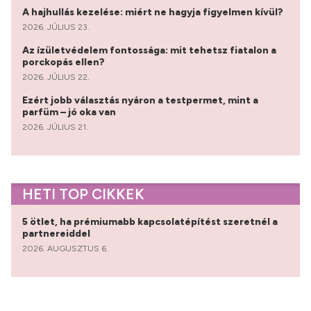
A hajhullás kezelése: miért ne hagyja figyelmen kívül?
2026. JÚLIUS 23.
Az ízületvédelem fontossága: mit tehetsz fiatalon a
porckopás ellen?
2026. JÚLIUS 22.
Ezért jobb választás nyáron a testpermet, mint a
parfüm – jó oka van
2026. JÚLIUS 21.
HETI TOP CIKKEK
5 ötlet, ha prémiumabb kapcsolatépítést szeretnél a
partnereiddel
2026. AUGUSZTUS 6.