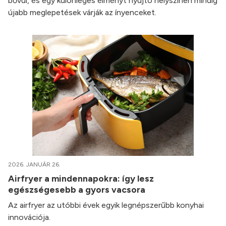
bővül, és egy különleges élményt nyújtó helyszínen mindig
újabb meglepetések várják az ínyenceket.
2026. JANUÁR 26.
Airfryer a mindennapokra: így lesz
egészségesebb a gyors vacsora
Az airfryer az utóbbi évek egyik legnépszerűbb konyhai
innovációja.