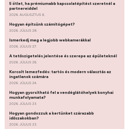
5 ötlet, ha prémiumabb kapcsolatépítést szeretnél a
partnereiddel
2026. AUGUSZTUS 6.
Hogyan építsünk számítógépet?
2026. JÚLIUS 28.
Ismerkedj meg a legjobb webkamerákkal
2026. JÚLIUS 27.
A tetőszigetelés jelentése és szerepe az épületeknél
2026. JÚLIUS 26.
Korcolt lemezfedés: tartós és modern választás az
ingatlanok számára
2026. JÚLIUS 24.
Hogyan gyorsítható fel a vendéglátóhelyek konyhai
munkafolyamata?
2026. JÚLIUS 23.
Hogyan gondozzuk a kertünket szárazabb
időszakokban?
2026. JÚLIUS 23.