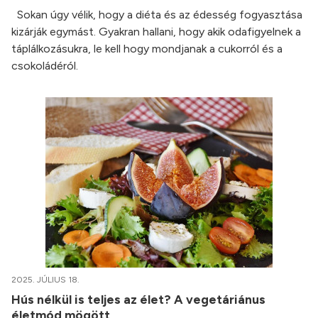
Sokan úgy vélik, hogy a diéta és az édesség fogyasztása
kizárják egymást. Gyakran hallani, hogy akik odafigyelnek a
táplálkozásukra, le kell hogy mondjanak a cukorról és a
csokoládéról.
2025. JÚLIUS 18.
Hús nélkül is teljes az élet? A vegetáriánus
életmód mögött