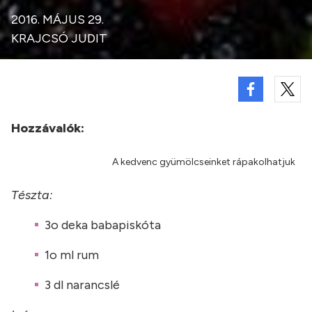
2016. MÁJUS 29.
KRAJCSÓ JUDIT
Hozzávalók:
A kedvenc gyümölcseinket rápakolhatjuk
Tészta:
3o deka babapiskóta
1o ml rum
3 dl narancslé