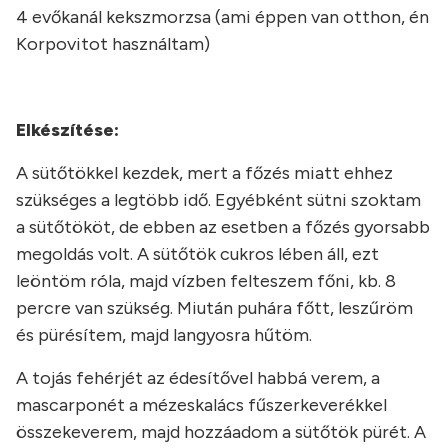
4 evőkanál kekszmorzsa (ami éppen van otthon, én
Korpovitot használtam)
Elkészítése:
A sütőtökkel kezdek, mert a főzés miatt ehhez
szükséges a legtöbb idő. Egyébként sütni szoktam
a sütőtököt, de ebben az esetben a főzés gyorsabb
megoldás volt. A sütőtök cukros lében áll, ezt
leöntöm róla, majd vízben felteszem főni, kb. 8
percre van szükség. Miután puhára főtt, leszűröm
és pürésítem, majd langyosra hűtöm.
A tojás fehérjét az édesítővel habbá verem, a
mascarponét a mézeskalács fűszerkeverékkel
összekeverem, majd hozzáadom a sütőtök pürét. A