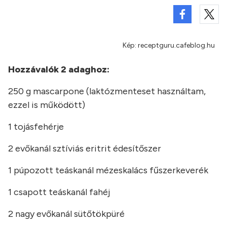
Kép: receptguru.cafeblog.hu
Hozzávalók 2 adaghoz:
250 g mascarpone (laktózmenteset használtam,
ezzel is működött)
1 tojásfehérje
2 evőkanál sztíviás eritrit édesítőszer
1 púpozott teáskanál mézeskalács fűszerkeverék
1 csapott teáskanál fahéj
2 nagy evőkanál sütőtökpüré