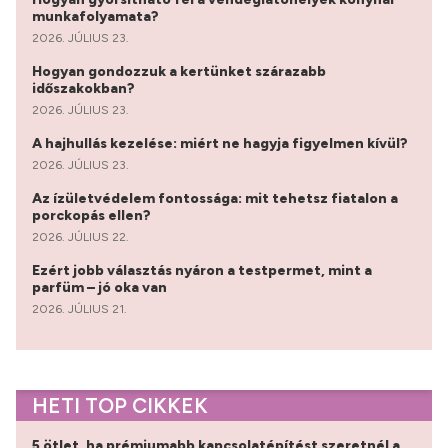
munkafolyamata?
2026. JÚLIUS 23.
Hogyan gondozzuk a kertünket szárazabb
időszakokban?
2026. JÚLIUS 23.
A hajhullás kezelése: miért ne hagyja figyelmen kívül?
2026. JÚLIUS 23.
Az ízületvédelem fontossága: mit tehetsz fiatalon a
porckopás ellen?
2026. JÚLIUS 22.
Ezért jobb választás nyáron a testpermet, mint a
parfüm – jó oka van
2026. JÚLIUS 21.
HETI TOP CIKKEK
5 ötlet, ha prémiumabb kapcsolatépítést szeretnél a