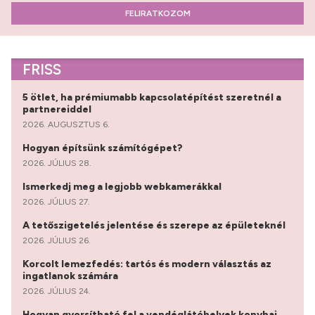
FELIRATKOZOM
FRISS
5 ötlet, ha prémiumabb kapcsolatépítést szeretnél a
partnereiddel
2026. AUGUSZTUS 6.
Hogyan építsünk számítógépet?
2026. JÚLIUS 28.
Ismerkedj meg a legjobb webkamerákkal
2026. JÚLIUS 27.
A tetőszigetelés jelentése és szerepe az épületeknél
2026. JÚLIUS 26.
Korcolt lemezfedés: tartós és modern választás az
ingatlanok számára
2026. JÚLIUS 24.
Hogyan gyorsítható fel a vendéglátóhelyek konyhai