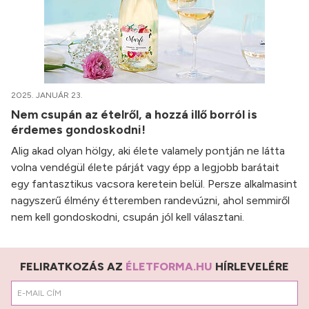
2025. JANUÁR 23.
Nem csupán az ételről, a hozzá illő borról is
érdemes gondoskodni!
Alig akad olyan hölgy, aki élete valamely pontján ne látta
volna vendégül élete párját vagy épp a legjobb barátait
egy fantasztikus vacsora keretein belül. Persze alkalmasint
nagyszerű élmény étteremben randevúzni, ahol semmiről
nem kell gondoskodni, csupán jól kell választani.
FELIRATKOZÁS AZ
ÉLETFORMA.HU
HÍRLEVELÉRE