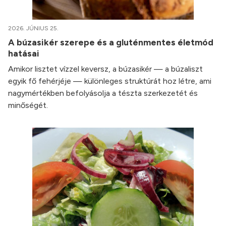
2026. JÚNIUS 25.
A búzasikér szerepe és a gluténmentes életmód
hatásai
Amikor lisztet vízzel keversz, a búzasikér — a búzaliszt
egyik fő fehérjéje — különleges struktúrát hoz létre, ami
nagymértékben befolyásolja a tészta szerkezetét és
minőségét.