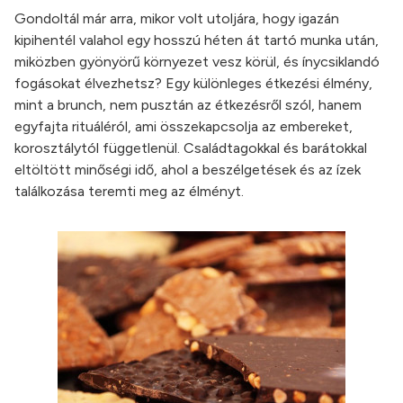
Gondoltál már arra, mikor volt utoljára, hogy igazán
kipihentél valahol egy hosszú héten át tartó munka után,
miközben gyönyörű környezet vesz körül, és ínycsiklandó
fogásokat élvezhetsz? Egy különleges étkezési élmény,
mint a brunch, nem pusztán az étkezésről szól, hanem
egyfajta rituáléról, ami összekapcsolja az embereket,
korosztálytól függetlenül. Családtagokkal és barátokkal
eltöltött minőségi idő, ahol a beszélgetések és az ízek
találkozása teremti meg az élményt.