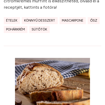
citromkrémes muffint is elkészítheted, olvasd el a
receptjét, kattints a fotóra!
ÉTELEK
KÖNNYŰ DESSZERT
MASCARPONE
ŐSZ
POHÁRKRÉM
SÜTŐTÖK