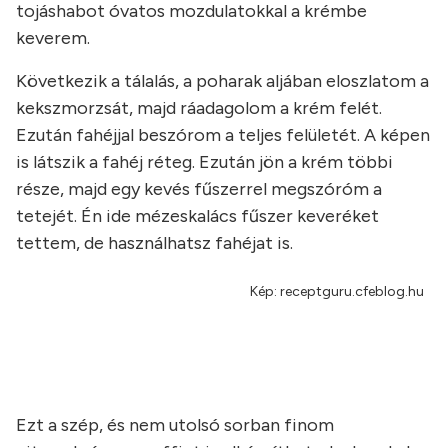
tojáshabot óvatos mozdulatokkal a krémbe
keverem.
Következik a tálalás, a poharak aljában eloszlatom a
kekszmorzsát, majd ráadagolom a krém felét.
Ezután fahéjjal beszórom a teljes felületét. A képen
is látszik a fahéj réteg. Ezután jön a krém többi
része, majd egy kevés fűszerrel megszóróm a
tetejét. Én ide mézeskalács fűszer keveréket
tettem, de használhatsz fahéjat is.
Kép: receptguru.cfeblog.hu
Ezt a szép, és nem utolsó sorban finom