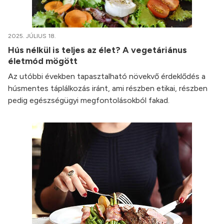
2025. JÚLIUS 18.
Hús nélkül is teljes az élet? A vegetáriánus
életmód mögött
Az utóbbi években tapasztalható növekvő érdeklődés a
húsmentes táplálkozás iránt, ami részben etikai, részben
pedig egészségügyi megfontolásokból fakad.