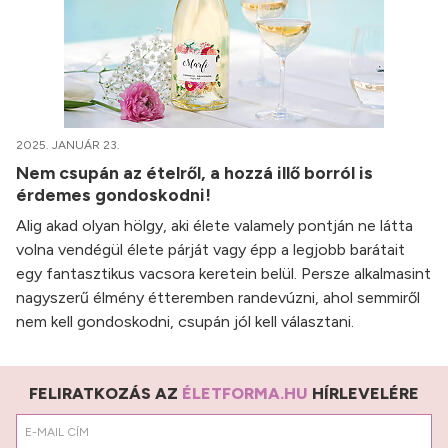
2025. JANUÁR 23.
Nem csupán az ételről, a hozzá illő borról is
érdemes gondoskodni!
Alig akad olyan hölgy, aki élete valamely pontján ne látta
volna vendégül élete párját vagy épp a legjobb barátait
egy fantasztikus vacsora keretein belül. Persze alkalmasint
nagyszerű élmény étteremben randevúzni, ahol semmiről
nem kell gondoskodni, csupán jól kell választani.
FELIRATKOZÁS AZ
ÉLETFORMA.HU
HÍRLEVELÉRE