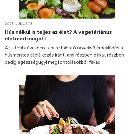
2025. JÚLIUS 18.
Hús nélkül is teljes az élet? A vegetáriánus
életmód mögött
Az utóbbi években tapasztalható növekvő érdeklődés a
húsmentes táplálkozás iránt, ami részben etikai, részben
pedig egészségügyi megfontolásokból fakad.