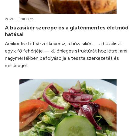
2026. JÚNIUS 25.
A búzasikér szerepe és a gluténmentes életmód
hatásai
Amikor lisztet vízzel keversz, a búzasikér — a búzaliszt
egyik fő fehérjéje — különleges struktúrát hoz létre, ami
nagymértékben befolyásolja a tészta szerkezetét és
minőségét.