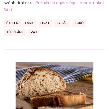
szénhidrátokra.
Próbáld ki egészséges receptünket
te is!
ÉTELEK
FÁNK
LISZT
TOJÁS
TÚRÓ
TÚRÓFÁNK
VAJ