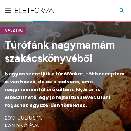
GASZTRO
Túrófánk nagymamám
szakácskönyvéből
Nagyon szeretjük a túrófánkot, több receptem
is van hozzá, de ez a kedvenc, amit
nagymamámtól örököltem. Nyáron is
elkészíthető, egy jó fejtettbableves utáni
fogásnak egyszerűen tökéletes.
2017. JÚLIUS 11.
KANDIKÓ ÉVA