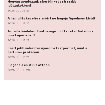
Hogyan gondozzuk a kertünket szárazabb
időszakokban?
2026. JÚLIUS 23.
A hajhullás kezelése: miért ne hagyja figyelmen kívül?
2026. JÚLIUS 23.
Az ízületvédelem fontossága: mit tehetsz fiatalon a
porckopás ellen?
2026. JÚLIUS 22.
Ezért jobb választás nyáron a testpermet, mint a
parfüm – jó oka van
2026. JÚLIUS 21.
Elegancia és stílus otthon
2026. JÚLIUS 20.