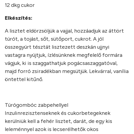
12 dkg cukor
Elkészítés:
A lisztet eldörzsöljük a vajjal, hozzáadjuk az áttört
túrót, a tojást, sőt, sütőport, cukrot. A jól
összegyúrt tésztát lisztezett deszkán ujjnyi
vastagra nyújtjuk, ízlésünknek megfelelő formára
vágjuk, ki is szaggathatjuk pogácsaszaggatóval,
majd forró zsiradékban megsütjük. Lekvárral, vanília
öntettel kitűnő.
Túrógombóc zabpehellyel
Inzulinrezisztenseknek és cukorbetegeknek
kerülniük kell a fehér lisztet, darát, de egy kis
leleménnyel azok is lecserélhetők okos