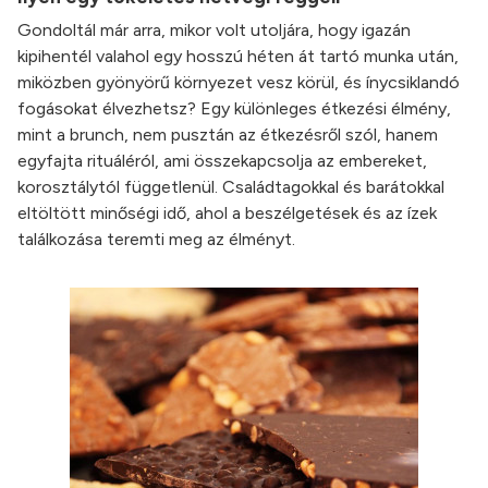
Gondoltál már arra, mikor volt utoljára, hogy igazán
kipihentél valahol egy hosszú héten át tartó munka után,
miközben gyönyörű környezet vesz körül, és ínycsiklandó
fogásokat élvezhetsz? Egy különleges étkezési élmény,
mint a brunch, nem pusztán az étkezésről szól, hanem
egyfajta rituáléról, ami összekapcsolja az embereket,
korosztálytól függetlenül. Családtagokkal és barátokkal
eltöltött minőségi idő, ahol a beszélgetések és az ízek
találkozása teremti meg az élményt.