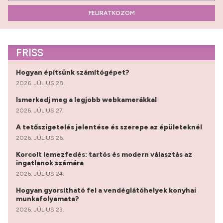
FELIRATKOZOM
FRISS
Hogyan építsünk számítógépet?
2026. JÚLIUS 28.
Ismerkedj meg a legjobb webkamerákkal
2026. JÚLIUS 27.
A tetőszigetelés jelentése és szerepe az épületeknél
2026. JÚLIUS 26.
Korcolt lemezfedés: tartós és modern választás az
ingatlanok számára
2026. JÚLIUS 24.
Hogyan gyorsítható fel a vendéglátóhelyek konyhai
munkafolyamata?
2026. JÚLIUS 23.