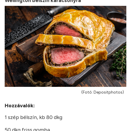
Wellington bélszín karácsonyra
(Fotó: Depositphotos)
Hozzávalók:
1 szép bélszín, kb 80 dkg
50 dkg friss gomba