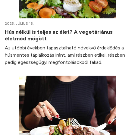
2025. JÚLIUS 18.
Hús nélkül is teljes az élet? A vegetáriánus
életmód mögött
Az utóbbi években tapasztalható növekvő érdeklődés a
húsmentes táplálkozás iránt, ami részben etikai, részben
pedig egészségügyi megfontolásokból fakad.