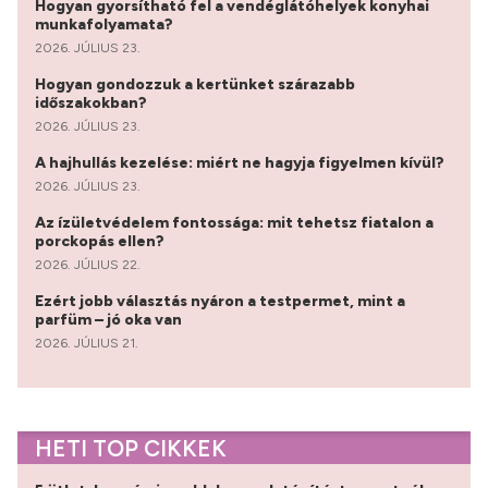
Hogyan gyorsítható fel a vendéglátóhelyek konyhai
munkafolyamata?
2026. JÚLIUS 23.
Hogyan gondozzuk a kertünket szárazabb
időszakokban?
2026. JÚLIUS 23.
A hajhullás kezelése: miért ne hagyja figyelmen kívül?
2026. JÚLIUS 23.
Az ízületvédelem fontossága: mit tehetsz fiatalon a
porckopás ellen?
2026. JÚLIUS 22.
Ezért jobb választás nyáron a testpermet, mint a
parfüm – jó oka van
2026. JÚLIUS 21.
HETI TOP CIKKEK