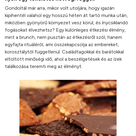
Gondoltál már arra, mikor volt utoljára, hogy igazán
kipihentél valahol egy hosszú héten át tartó munka után,
miközben gyönyörű környezet vesz körül, és ínycsiklandó
fogásokat élvezhetsz? Egy különleges étkezési élmény,
mint a brunch, nem pusztán az étkezésről szól, hanem
egyfajta rituáléról, ami összekapcsolja az embereket,
korosztálytól függetlenül. Családtagokkal és barátokkal
eltöltött minőségi idő, ahol a beszélgetések és az ízek
találkozása teremti meg az élményt.