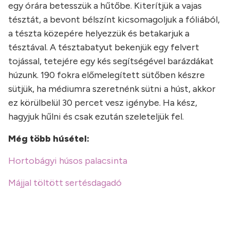
egy órára betesszük a hűtőbe. Kiterítjük a vajas
tésztát, a bevont bélszínt kicsomagoljuk a fóliából,
a tészta közepére helyezzük és betakarjuk a
tésztával. A tésztabatyut bekenjük egy felvert
tojással, tetejére egy kés segítségével barázdákat
húzunk. 190 fokra előmelegített sütőben készre
sütjük, ha médiumra szeretnénk sütni a húst, akkor
ez körülbelül 30 percet vesz igénybe. Ha kész,
hagyjuk hűlni és csak ezután szeleteljük fel.
Még több húsétel:
Hortobágyi húsos palacsinta
Májjal töltött sertésdagadó