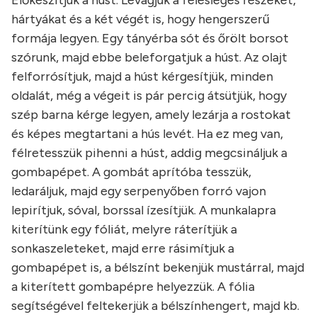
hártyákat és a két végét is, hogy hengerszerű
formája legyen. Egy tányérba sót és őrölt borsot
szórunk, majd ebbe beleforgatjuk a húst. Az olajt
felforrósítjuk, majd a húst kérgesítjük, minden
oldalát, még a végeit is pár percig átsütjük, hogy
szép barna kérge legyen, amely lezárja a rostokat
és képes megtartani a hús levét. Ha ez meg van,
félretesszük pihenni a húst, addig megcsináljuk a
gombapépet. A gombát aprítóba tesszük,
ledaráljuk, majd egy serpenyőben forró vajon
lepirítjuk, sóval, borssal ízesítjük. A munkalapra
kiterítünk egy fóliát, melyre ráterítjük a
sonkaszeleteket, majd erre rásimítjuk a
gombapépet is, a bélszínt bekenjük mustárral, majd
a kiterített gombapépre helyezzük. A fólia
segítségével feltekerjük a bélszínhengert, majd kb.