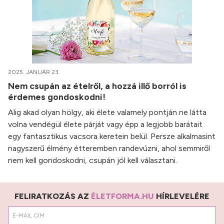
2025. JANUÁR 23.
Nem csupán az ételről, a hozzá illő borról is
érdemes gondoskodni!
Alig akad olyan hölgy, aki élete valamely pontján ne látta
volna vendégül élete párját vagy épp a legjobb barátait
egy fantasztikus vacsora keretein belül. Persze alkalmasint
nagyszerű élmény étteremben randevúzni, ahol semmiről
nem kell gondoskodni, csupán jól kell választani.
FELIRATKOZÁS AZ
ÉLETFORMA.HU
HÍRLEVELÉRE