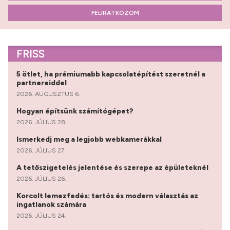
FELIRATKOZOM
FRISS
5 ötlet, ha prémiumabb kapcsolatépítést szeretnél a
partnereiddel
2026. AUGUSZTUS 6.
Hogyan építsünk számítógépet?
2026. JÚLIUS 28.
Ismerkedj meg a legjobb webkamerákkal
2026. JÚLIUS 27.
A tetőszigetelés jelentése és szerepe az épületeknél
2026. JÚLIUS 26.
Korcolt lemezfedés: tartós és modern választás az
ingatlanok számára
2026. JÚLIUS 24.