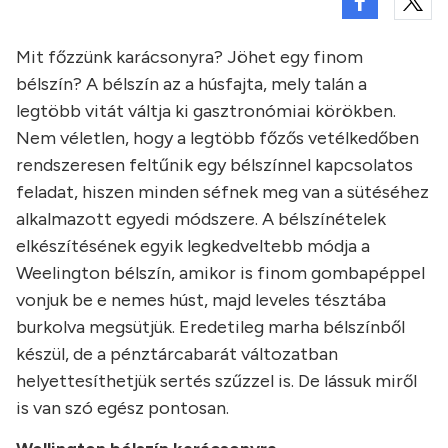
Mit főzzünk karácsonyra? Jöhet egy finom
bélszín? A bélszín az a húsfajta, mely talán a
legtöbb vitát váltja ki gasztronómiai körökben.
Nem véletlen, hogy a legtöbb főzős vetélkedőben
rendszeresen feltűnik egy bélszínnel kapcsolatos
feladat, hiszen minden séfnek meg van a sütéséhez
alkalmazott egyedi módszere. A bélszínételek
elkészítésének egyik legkedveltebb módja a
Weelington bélszín, amikor is finom gombapéppel
vonjuk be e nemes húst, majd leveles tésztába
burkolva megsütjük. Eredetileg marha bélszínből
készül, de a pénztárcabarát változatban
helyettesíthetjük sertés szűzzel is. De lássuk miről
is van szó egész pontosan.