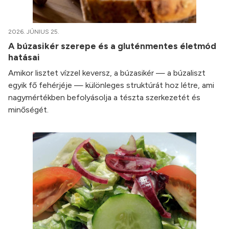
2026. JÚNIUS 25.
A búzasikér szerepe és a gluténmentes életmód
hatásai
Amikor lisztet vízzel keversz, a búzasikér — a búzaliszt
egyik fő fehérjéje — különleges struktúrát hoz létre, ami
nagymértékben befolyásolja a tészta szerkezetét és
minőségét.