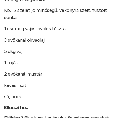
Kb. 12 szelet jó minőségű, vékonyra szelt, füstölt
sonka
1 csomag vajas leveles tészta
3 evőkanál olívaolaj
5 dkg vaj
1 tojás
2 evőkanál mustár
kevés liszt
só, bors
Elkészítés:
Előkészítjük a húst. Levágjuk a felesleges részeket,