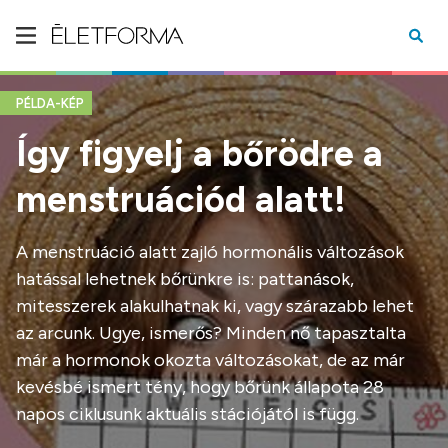
PÉLDA-KÉP
Így figyelj a bőrödre a
menstruációd alatt!
A menstruáció alatt zajló hormonális változások
hatással lehetnek bőrünkre is: pattanások,
mitesszerek alakulhatnak ki, vagy szárazabb lehet
az arcunk. Ugye, ismerős? Minden nő tapasztalta
már a hormonok okozta változásokat, de az már
kevésbé ismert tény, hogy bőrünk állapota 28
napos ciklusunk aktuális stációjától is függ.