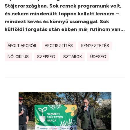
Stájerországban. Sok remek programunk volt,
és nekem mindenütt toppon kellett lennem –
mindezt kevés és könnyű csomaggal. Sok
külföldi forgatás után ebben már rutinom van…
ÁPOLT ARCBŐR
ARCTISZTÍTÁS
KÉNYEZTETÉS
NŐI CIKLUS
SZÉPSÉG
SZTÁROK
ÜDESÉG