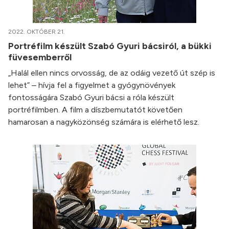
2022. OKTÓBER 21.
Portréfilm készült Szabó Gyuri bácsiról, a bükki
füvesemberről
„Halál ellen nincs orvosság, de az odáig vezető út szép is
lehet” – hívja fel a figyelmet a gyógynövények
fontosságára Szabó Gyuri bácsi a róla készült
portréfilmben. A film a díszbemutatót követően
hamarosan a nagyközönség számára is elérhető lesz.