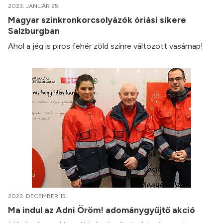
2023. JANUÁR 25.
Magyar szinkronkorcsolyázók óriási sikere
Salzburgban
Ahol a jég is piros fehér zöld színre változott vasárnap!
2022. DECEMBER 15.
Ma indul az Adni Öröm! adománygyűjtő akció