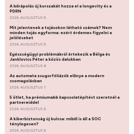
A bőrápolás új korszakát hozza el a longevity és a
PDRN
2026. AUGUSZTUS 9.
Mit jelentenek a tojásokon látható számok? Nem
minden tojás egyforma: ezért érdemes figyelni a
jelöléseket
2026. AUGUSZTUS 9.
Egészségügyi problémákról értekezik a Bëlga és
Janklovics Péter a közös dalukban
2026. AUGUSZTUS 8.
Az automata zsugorfóliázók előnye a modern
csomagolásban
2026. AUGUSZTUS 7.
5 ötlet, ha prémiumabb kapcsolatépítést szeretnél a
partnereiddel
2026. AUGUSZTUS 6.
A kiberbiztonság új kulcsa: miből is áll a SOC
ténylegesen?
2026. AUGUSZTUS 6.