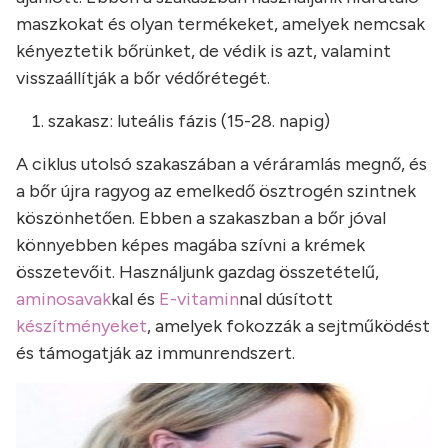
maszkokat és olyan termékeket, amelyek nemcsak
kényeztetik bőrünket, de védik is azt, valamint
visszaállítják a bőr védőrétegét.
szakasz: luteális fázis (15-28. napig)
A ciklus utolsó szakaszában a véráramlás megnő, és
a bőr újra ragyog az emelkedő ösztrogén szintnek
köszönhetően. Ebben a szakaszban a bőr jóval
könnyebben képes magába szívni a krémek
összetevőit. Használjunk gazdag összetételű,
aminosavak
kal és
E-vitamin
nal dúsított
készítményeket
, amelyek fokozzák a sejtműködést
és támogatják az immunrendszert.