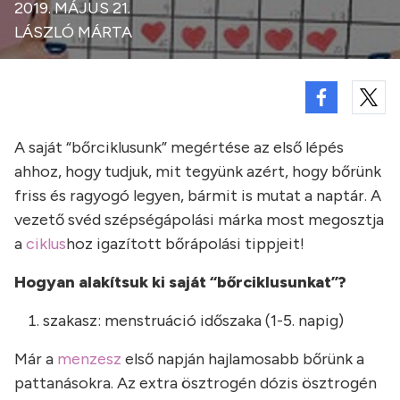
2019. MÁJUS 21.
LÁSZLÓ MÁRTA
A saját “bőrciklusunk” megértése az első lépés
ahhoz, hogy tudjuk, mit tegyünk azért, hogy bőrünk
friss és ragyogó legyen, bármit is mutat a naptár. A
vezető svéd szépségápolási márka most megosztja
a
ciklus
hoz igazított bőrápolási tippjeit!
Hogyan alakítsuk ki saját “bőrciklusunkat”?
szakasz: menstruáció időszaka (1-5. napig)
Már a
menzesz
első napján hajlamosabb bőrünk a
pattanásokra. Az extra ösztrogén dózis ösztrogén