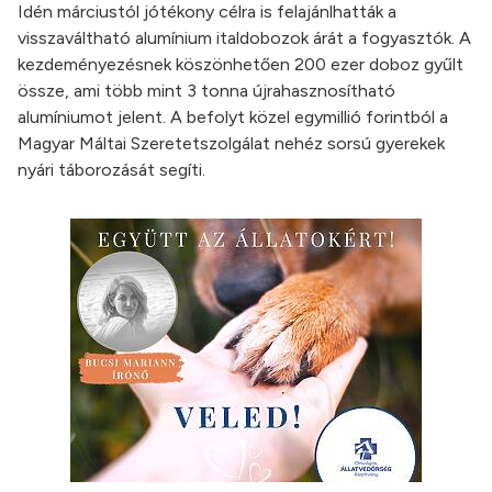
Idén márciustól jótékony célra is felajánlhatták a
visszaváltható alumínium italdobozok árát a fogyasztók. A
kezdeményezésnek köszönhetően 200 ezer doboz gyűlt
össze, ami több mint 3 tonna újrahasznosítható
alumíniumot jelent. A befolyt közel egymillió forintból a
Magyar Máltai Szeretetszolgálat nehéz sorsú gyerekek
nyári táborozását segíti.