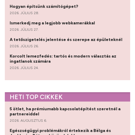
Hogyan építsünk számítógépet?
2026. JÚLIUS 28.
Ismerkedj meg a legjobb webkamerákkal
2026. JÚLIUS 27.
A tetőszigetelés jelentése és szerepe az épületeknél
2026. JÚLIUS 26.
Korcolt lemezfedés: tartós és modern választás az
ingatlanok számára
2026. JÚLIUS 24.
HETI TOP CIKKEK
5 ötlet, ha prémiumabb kapcsolatépítést szeretnél a
partnereiddel
2026. AUGUSZTUS 6.
Egészségügyi problémákról értekezik a Bëlga és