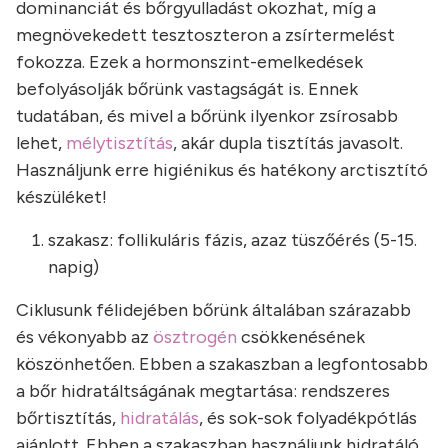
dominanciát és bőrgyulladást okozhat, míg a
megnövekedett tesztoszteron a zsírtermelést
fokozza. Ezek a hormonszint-emelkedések
befolyásolják bőrünk vastagságát is. Ennek
tudatában, és mivel a bőrünk ilyenkor zsírosabb
lehet,
mélytisztítás
, akár dupla tisztítás javasolt.
Használjunk erre higiénikus és hatékony arctisztító
készüléket!
szakasz: follikuláris fázis, azaz tüszőérés (5-15.
napig)
Ciklusunk félidejében bőrünk általában szárazabb
és vékonyabb az
ösztrogén
csökkenésének
köszönhetően. Ebben a szakaszban a legfontosabb
a bőr hidratáltságának megtartása: rendszeres
bőrtisztítás,
hidratálás
, és sok-sok folyadékpótlás
ajánlott. Ebben a szakaszban használjunk hidratáló