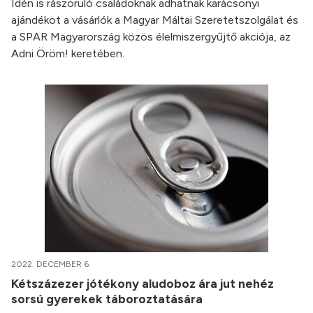
Idén is rászoruló családoknak adhatnak karácsonyi
ajándékot a vásárlók a Magyar Máltai Szeretetszolgálat és
a SPAR Magyarország közös élelmiszergyűjtő akciója, az
Adni Öröm! keretében.
2022. DECEMBER 6.
Kétszázezer jótékony aludoboz ára jut nehéz
sorsú gyerekek táboroztatására