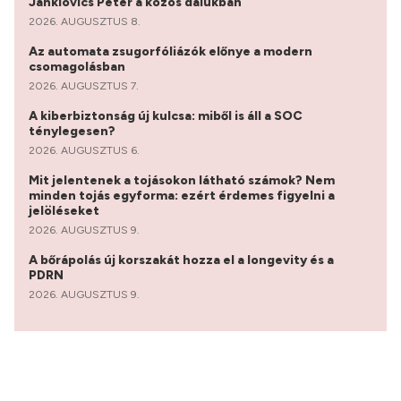
Janklovics Péter a közös dalukban
2026. AUGUSZTUS 8.
Az automata zsugorfóliázók előnye a modern
csomagolásban
2026. AUGUSZTUS 7.
A kiberbiztonság új kulcsa: miből is áll a SOC
ténylegesen?
2026. AUGUSZTUS 6.
Mit jelentenek a tojásokon látható számok? Nem
minden tojás egyforma: ezért érdemes figyelni a
jelöléseket
2026. AUGUSZTUS 9.
A bőrápolás új korszakát hozza el a longevity és a
PDRN
2026. AUGUSZTUS 9.