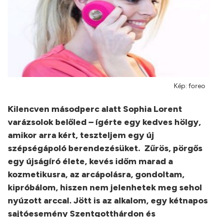
Kép: foreo
Kilencven másodperc alatt Sophia Lorent
varázsolok belőled – ígérte egy kedves hölgy,
amikor arra kért, teszteljem egy új
szépségápoló berendezésüket. Zűrös, pörgős
egy újságíró élete, kevés időm marad a
kozmetikusra, az arcápolásra, gondoltam,
kipróbálom, hiszen nem jelenhetek meg sehol
nyúzott arccal. Jött is az alkalom, egy kétnapos
sajtóesemény Szentgotthárdon és