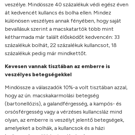
veszélye. Mindössze 40 százalékuk védi egész éven
át kedvencét kullancs és bolha ellen. Mindez
különösen veszélyes annak fényében, hogy saját
bevallásuk szerint a macskatartók több mint
kétharmada már talált élősködőt kedvencén: 33
százalékuk bolhát, 22 százalékuk kullancsot, 18
százalékuk pedig már mindkettőt.
Kevesen vannak tisztában az emberre is
veszélyes betegségekkel
Mindössze a válaszadók 10%-a volt tisztában azzal,
hogy az ún. macskakarmolási betegség
(bartonellózis), a galandférgesség, a kampós- és
orsósférgesség vagy a vérzéses kullancsláz mind
olyan, az emberre is veszélyt jelentő betegségek,
amelyeket a bolhák, a kullancsok és a házi