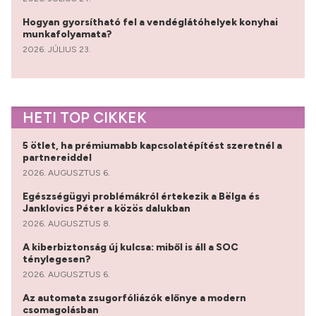
Hogyan gyorsítható fel a vendéglátóhelyek konyhai
munkafolyamata?
2026. JÚLIUS 23.
HETI TOP CIKKEK
5 ötlet, ha prémiumabb kapcsolatépítést szeretnél a
partnereiddel
2026. AUGUSZTUS 6.
Egészségügyi problémákról értekezik a Bëlga és
Janklovics Péter a közös dalukban
2026. AUGUSZTUS 8.
A kiberbiztonság új kulcsa: miből is áll a SOC
ténylegesen?
2026. AUGUSZTUS 6.
Az automata zsugorfóliázók előnye a modern
csomagolásban