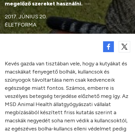
megelőző szereket használni.
2017. JÚNIUS 20.
ÉLETFORMA
Kevés gazda van tisztában vele, hogy a kutyákat és
macskákat fenyegető bolhák, kullancsok és
szúnyogok távoltartása nem csak kedvenceik
egészsége miatt fontos. Számos, emberre is
veszélyes betegség terjedése előzhető meg így. Az
MSD Animal Health állatgyógyászati vállalat
megbízásából készített friss kutatás szerint a
macskák negyedét soha nem védik a kullancsoktól,
az egészéves bolha-kullancs elleni védelmet pedig