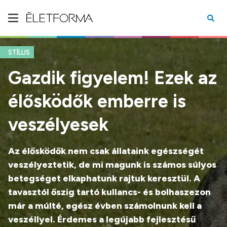
STÍLUS
Gazdik figyelem! Ezek az
élősködők emberre is
veszélyesek
Az élősködők nem csak állataink egészségét
veszélyeztetik, de mi magunk is számos súlyos
betegséget elkaphatunk rajtuk keresztül. A
tavasztól őszig tartó kullancs- és bolhaszezon
már a múlté, egész évben számolnunk kell a
veszéllyel. Érdemes a legújabb fejlesztésű