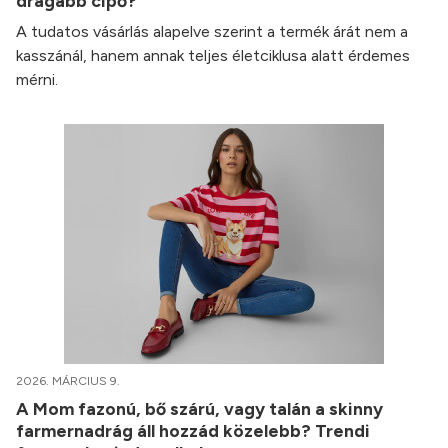
drágább cipő?
A tudatos vásárlás alapelve szerint a termék árát nem a
kasszánál, hanem annak teljes életciklusa alatt érdemes
mérni.
2026. MÁRCIUS 9.
A Mom fazonú, bő szárú, vagy talán a skinny
farmernadrág áll hozzád közelebb? Trendi