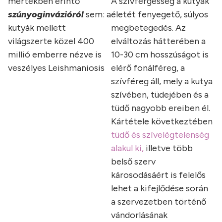
mértékben érintő
A szívférgesség a kutyák
szúnyoginvázióról
sem: a
életét fenyegető, súlyos
kutyák mellett
megbetegedés. Az
világszerte közel 400
elváltozás hátterében a
millió emberre nézve is
10-30 cm hosszúságot is
veszélyes Leishmaniosis
elérő fonálféreg, a
szívféreg áll, mely a kutya
szívében, tüdejében és a
tüdő nagyobb ereiben él.
Kártétele következtében
tüdő és szívelégtelenség
alakul ki,
illetve több
belső szerv
károsodásáért is felelős
lehet a kifejlődése során
a szervezetben történő
vándorlásának