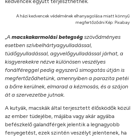
kedvencek együtt terjeszthetnek.
A házi kedvencek védelmének elhanyagolása miatt könnyű
megfertőződni Kép: Pixabay
„
A
macskakarmolási betegség
szövődményes
esetben szívbelhártyagyulladással,
tüdőgyulladással, agyvelőgyulladással járhat, a
kisgyerekekre nézve különösen veszélyes
fonálféreggel pedig egyszerű simogatás útján is
megfertőződhetünk, amennyiben a parazita petéi
a bőrre kerülnek, elmarad a kézmosás, és a szájon
át a szervezetbe jutnak.
A kutyák, macskák által terjesztett élősködők közül
az ember tüdejébe, májába vagy akár agyába
befészkelő galandférgek jelentik a legnagyobb
fenyegetést, ezek szintén veszélyt jelentenek, ha