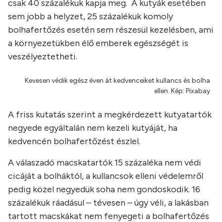
csak 40 százalékuk kapja meg. A kutyák esetében
sem jobb a helyzet, 25 százalékuk komoly
bolhafertőzés esetén sem részesül kezelésben, ami
a környezetükben élő emberek egészségét is
veszélyeztetheti.
Kevesen védik egész éven át kedvenceiket kullancs és bolha
ellen. Kép: Pixabay
A friss kutatás szerint a megkérdezett kutyatartók
negyede egyáltalán nem kezeli kutyáját, ha
kedvencén bolhafertőzést észlel.
A válaszadó macskatartók 15 százaléka nem védi
cicáját a bolháktól, a kullancsok elleni védelemről
pedig közel negyedük soha nem gondoskodik. 16
százalékuk ráadásul – tévesen – úgy véli, a lakásban
tartott macskákat nem fenyegeti a bolhafertőzés