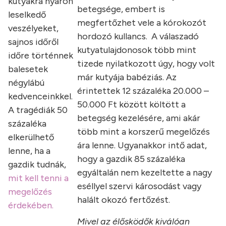
kutyákra nyáron
betegsége, embert is
leselkedő
megfertőzhet vele a kórokozót
veszélyeket,
hordozó kullancs. A válaszadó
sajnos időről
kutyatulajdonosok több mint
időre történnek
tizede nyilatkozott úgy, hogy volt
balesetek
már kutyája babéziás. Az
négylábú
érintettek 12 százaléka 20.000 –
kedvenceinkkel.
50.000 Ft között költött a
A tragédiák 50
betegség kezelésére, ami akár
százaléka
több mint a korszerű megelőzés
elkerülhető
ára lenne. Ugyanakkor intő adat,
lenne, ha a
hogy a gazdik 85 százaléka
gazdik tudnák,
egyáltalán nem kezeltette a nagy
mit kell tenni a
eséllyel szervi károsodást vagy
megelőzés
halált okozó fertőzést.
érdekében.
Mivel az élősködők kiválóan