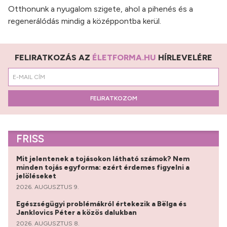
Otthonunk a nyugalom szigete, ahol a pihenés és a
regenerálódás mindig a középpontba kerül.
FELIRATKOZÁS AZ
ÉLETFORMA.HU
HÍRLEVELÉRE
FELIRATKOZOM
FRISS
Mit jelentenek a tojásokon látható számok? Nem
minden tojás egyforma: ezért érdemes figyelni a
jelöléseket
2026. AUGUSZTUS 9.
Egészségügyi problémákról értekezik a Bëlga és
Janklovics Péter a közös dalukban
2026. AUGUSZTUS 8.