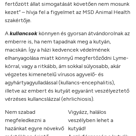
fertőzött állat simogatását követően nem mosunk
kezet” – hívja fel a figyelmet az MSD Animal Health
szakértője.
A
kullancsok
könnyen és gyorsan átvándorolnak az
emberre is, ha nem tapadnak meg a kutyán,
macskán. Így a házi kedvencek védelmének
elhanyagolása miatt könnyű megfertőződni Lyme-
kórral, vagy a ritkább, ám sokkal súlyosabb, akár
végzetes kimenetelű vírusos agyvelő- és
agyhártyagyulladással (kullancs-encephalitis),
illetve az embert és kutyát egyaránt veszélyeztető
vérzéses kullancslázzal (ehrlichiosis).
Nem szabad
Vigyázz, halálos
megfeledkezni a
veszélyben lehet a
hazánkat egyre növekvő
kutyád!