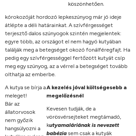
köszönhetően.
kórokozóját hordozó lepkeszúnyog már jó ideje
átlépte a déli határainkat. A szívférgességet
terjesztő dalos szúnyogok szintén megjelentek:
egyre több, az országot el nem hagyó kutyában
találják meg a betegséget okozó fonálféregfajt. Ha
pedig egy szívférgességgel fertőzött kutyát csíp
meg egy szúnyog, az a vérrel a betegséget tovább
olthatja az emberbe.
A kutya se bírja a
A kezelés jóval költségesebb a
meleget!
megelőzésnél
Bár az
Kevesen tudják, de a
állatorvosok
vörösvérsejteket megtámadó,
nem győzik
k
utyamaláriának is nevezett
hangsúlyozni a
babézia
sem csak a kutyák