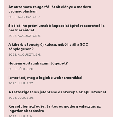
Az automata zsugorfóliázók előnye a modern
csomagolásban
2026. AUGUSZTUS 7.
5 ötlet, ha prémiumabb kapcsolatépítést szeretnél a
partnereiddel
2026. AUGUSZTUS 6.
A kiberbiztonság új kulcsa: miből is áll a SOC
ténylegesen?
2026. AUGUSZTUS 6.
Hogyan építsünk számítógépet?
2026. JÚLIUS 28.
Ismerkedj meg a legjobb webkamerákkal
2026. JÚLIUS 27.
A tetőszigetelés jelentése és szerepe az épületeknél
2026. JÚLIUS 26.
Korcolt lemezfedés: tartós és modern választás az
ingatlanok számára
2026. JÚLIUS 24.