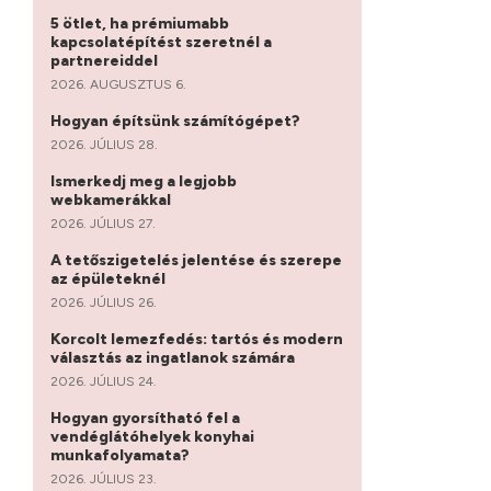
5 ötlet, ha prémiumabb
kapcsolatépítést szeretnél a
partnereiddel
2026. AUGUSZTUS 6.
Hogyan építsünk számítógépet?
2026. JÚLIUS 28.
Ismerkedj meg a legjobb
webkamerákkal
2026. JÚLIUS 27.
A tetőszigetelés jelentése és szerepe
az épületeknél
2026. JÚLIUS 26.
Korcolt lemezfedés: tartós és modern
választás az ingatlanok számára
2026. JÚLIUS 24.
Hogyan gyorsítható fel a
vendéglátóhelyek konyhai
munkafolyamata?
2026. JÚLIUS 23.