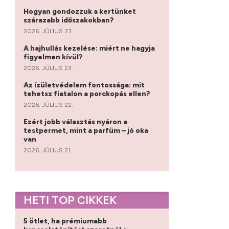
Hogyan gondozzuk a kertünket
szárazabb időszakokban?
2026. JÚLIUS 23.
A hajhullás kezelése: miért ne hagyja
figyelmen kívül?
2026. JÚLIUS 23.
Az ízületvédelem fontossága: mit
tehetsz fiatalon a porckopás ellen?
2026. JÚLIUS 22.
Ezért jobb választás nyáron a
testpermet, mint a parfüm – jó oka
van
2026. JÚLIUS 21.
HETI TOP CIKKEK
5 ötlet, ha prémiumabb