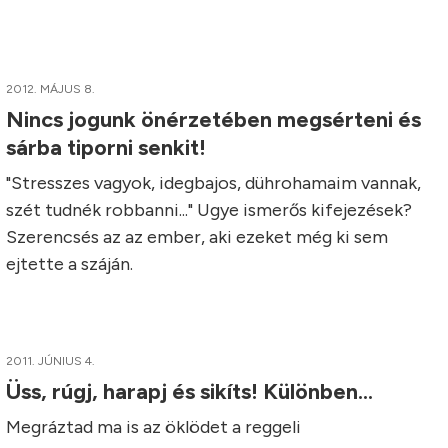
2012. MÁJUS 8.
Nincs jogunk önérzetében megsérteni és
sárba tiporni senkit!
"Stresszes vagyok, idegbajos, dührohamaim vannak,
szét tudnék robbanni..." Ugye ismerős kifejezések?
Szerencsés az az ember, aki ezeket még ki sem
ejtette a száján.
2011. JÚNIUS 4.
Üss, rúgj, harapj és sikíts! Különben...
Megráztad ma is az öklödet a reggeli