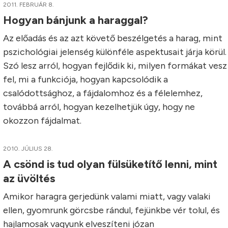
2011. FEBRUÁR 8.
Hogyan bánjunk a haraggal?
Az előadás és az azt követő beszélgetés a harag, mint
pszichológiai jelenség különféle aspektusait járja körül.
Szó lesz arról, hogyan fejlődik ki, milyen formákat vesz
fel, mi a funkciója, hogyan kapcsolódik a
csalódottsághoz, a fájdalomhoz és a félelemhez,
továbbá arról, hogyan kezelhetjük úgy, hogy ne
okozzon fájdalmat.
2010. JÚLIUS 28.
A csönd is tud olyan fülsüketítő lenni, mint
az üvöltés
Amikor haragra gerjedünk valami miatt, vagy valaki
ellen, gyomrunk görcsbe rándul, fejünkbe vér tolul, és
hajlamosak vagyunk elveszíteni józan