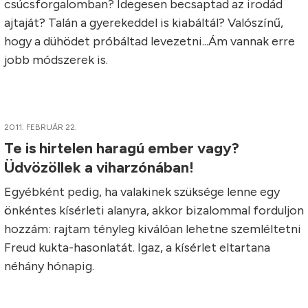
csúcsforgalomban? Idegesen becsaptad az irodád
ajtaját? Talán a gyerekeddel is kiabáltál? Valószínű,
hogy a dühödet próbáltad levezetni...Ám vannak erre
jobb módszerek is.
2011. FEBRUÁR 22.
Te is hirtelen haragú ember vagy?
Üdvözöllek a viharzónában!
Egyébként pedig, ha valakinek szüksége lenne egy
önkéntes kísérleti alanyra, akkor bizalommal forduljon
hozzám: rajtam tényleg kiválóan lehetne szemléltetni
Freud kukta-hasonlatát. Igaz, a kísérlet eltartana
néhány hónapig.