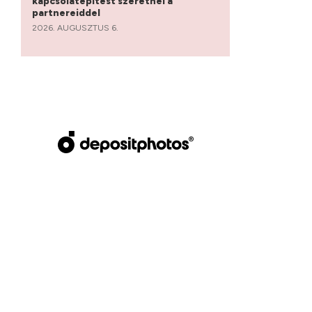
kapcsolatépítést szeretnél a
partnereiddel
2026. AUGUSZTUS 6.