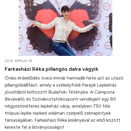
2016. ÁPRILIS 29.
Farkasházi Réka pillangós dalra vágyik
Óriási érdeklődés övezi immár harmadik hete azt az utazó
pillangókiállítást, amely a székelyföldi Parajdi Lepkeház
jóvoltából költözött Budafok-Téténybe. A Campona
Bevásárló és Szórakoztatóközpont vendégeit egy 80
négyzetméteres lepkeház várja, amelyben 750 féle
trópusi lepke repked vidáman csiripelő zebrapintyek
társaságában. Farkasházi Réka kislányával az első között
kereste fel a látványosságot.