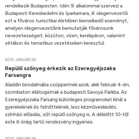
rendelkezik Budapesten. Idén 9. alkalommal szervezi a
Budapesti Kereskedelmi és Iparkamara, ill. idegenvezetői
ezt a főváros turisztikai életében kiemelkedő eseményt,
amelyen idegenvezetőink bemutatják fővárosunk
nevezetességeit, közúton, vízen, kerékpáron, valamint
sétákon és tematikus vezetéseken keresztül.
2012. JANUÁR 26.
Repülő szőnyeg érkezik az Ezeregyéjszaka
Farsangra
Aladdin birodalmába csöppennek azok, akik február 4-én,
szombaton ellátogatnak a budapesti Savoya Parkba. Az
Ezeregyéjszaka Farsang különleges programokat kínál a
gyerekeknek és felnőtteknek, lesz kézműveskedés,
színházi előadás, sőt repülő szőnyeg is. A délelőtt 10-től
este 6 óráig tartó rendezvény ingyenes.
2012. JANUÁR 24.