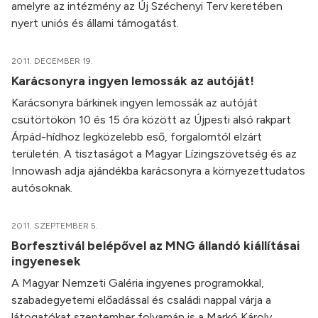
amelyre az intézmény az Új Széchenyi Terv keretében
nyert uniós és állami támogatást.
2011. DECEMBER 19.
Karácsonyra ingyen lemossák az autóját!
Karácsonyra bárkinek ingyen lemossák az autóját
csütörtökön 10 és 15 óra között az Újpesti alsó rakpart
Árpád-hídhoz legközelebb eső, forgalomtól elzárt
területén. A tisztaságot a Magyar Lízingszövetség és az
Innowash adja ajándékba karácsonyra a környezettudatos
autósoknak.
2011. SZEPTEMBER 5.
Borfesztivál belépővel az MNG állandó kiállításai
ingyenesek
A Magyar Nemzeti Galéria ingyenes programokkal,
szabadegyetemi előadással és családi nappal várja a
látogatókat szeptember folyamán is a Markó Károly