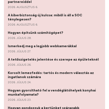
partnereiddel
2026. AUGUSZTUS 6.
A kiberbiztonság új kulcsa: miből is áll a SOC
ténylegesen?
2026. AUGUSZTUS 6.
Hogyan építsünk számítógépet?
2026. JÚLIUS 28.
Ismerkedj meg a legjobb webkamerákkal
2026. JÚLIUS 27.
A tetőszigetelés jelentése és szerepe az épületeknél
2026. JÚLIUS 26.
Korcolt lemezfedés: tartós és modern választás az
ingatlanok számára
2026. JÚLIUS 24.
Hogyan gyorsítható fel a vendéglátóhelyek konyhai
munkafolyamata?
2026. JÚLIUS 23.
Hogyan gondozzuk a kertünket szárazabb