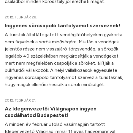
családból minden korosztály jól érezheti magát.
2012. FEBRUÁR 28.
Ingyenes sörcsapoló tanfolyamot szerveznek!
A turisták által látogatott vendéglátóhelyeken gyakorta
nem figyelnek a sörök minőségére. Miután a vendégek
jelentős része nem visszajáró törzsvendég, a sörözők
legalább 40 százalékában megkárosítják a vendégeket,
mert nem megfelelően csapolják a söröket, állítják a
bükfürdői vállalkozók. A helyi vállalkozások egyesülete
ingyenes sörcsapoló tanfolyamot szervez a turistáknak,
hogy maguk ellenőrizhessék a sörök minőségét.
2012. FEBRUÁR 21.
Az Idegenvezetői Világnapon ingyen
csodálhatod Budapestet!
A minden év február utolsó vasárnapján tartott
Idegenvezető Világnap immár 11 éves hagyománnyal