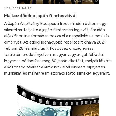
2021. FEBRUÁR 26.
Ma kezdődik a japán filmfesztivál
A Japán Alapítvány Budapesti Iroda minden évben nagy
sikerrel mutatja be a japán filmtermés legjavát, ám idén
először online formában hozza el a nappalinkba a mozizás
élményét. Az eddigi legnagyobb repertoárt kínálva 2021.
február 26. és március 7. között az ország egész
területén eredeti nyelven, magyar vagy angol felirattal
ingyenes nézhetünk meg 30 japán alkotást, melyek között
a közönség találhat a kritikusok által elismert díjnyertes
munkákat és mainstream szórakoztató filmeket egyaránt.