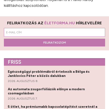
kiállításhoz kapcsolódóan.
FELIRATKOZÁS AZ
ÉLETFORMA.HU
HÍRLEVELÉRE
FELIRATKOZOM
FRISS
Egészségügyi problémákról értekezik a Bëlga és
Janklovics Péter a közös dalukban
2026. AUGUSZTUS 8.
Az automata zsugorfóliázók előnye a modern
csomagolásban
2026. AUGUSZTUS 7.
5 ötlet, ha prémiumabb kapcsolatépítést szeretnél a