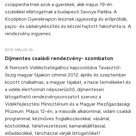
csöppenhetnek azok a gyerekek, akik május 19-én
szüleikkel ellátogatnak a budapesti Savoya Parkba. A
Középkori Gyereknapon lesznek ügyességi és erőpróbák,
pajzs- és sárkánykészítés és kézzel hajtott fakörhinta is. A
rendezvény ingyenes.
2012. MÁJUS 10.
Díjmentes családi rendezvény- szombaton
A Nemzeti Vidékstratégiához kapcsolódva Tavasztól-
őszig magyar tájakon címmel 2012. április és szeptember
között ötalkalmas, a magyar tájakat, a hazai termékeket és
a vidéki életformát népszerűsítő, díjmentesen
látogatható rendezvénysorozatot szervez a
Vidékfejlesztési Minisztérium és a Magyar Mezőgazdasági
Múzeum. Május 12-én, a második alkalommal, vidám családi
programmal, kézműves foglalkozásokkal, vásárral,
kóstolókkal, tárlatvezetéssel, kamarakiállítással,
előadásokkal, táncházzal várják látogatóikat!