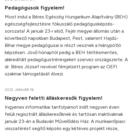
Pedagógusok figyelem!
Most indul a Béres Egészég Hungarikum Alapítvány (BEH)
egészségfejlesztésre fókuszáló pedagógusképzés-
sorozata! A január 23-i első, Fejér megyei állomás után a
következő napokban Budapest, Pest, valamint Hajdú-
Bihar megye pedagógusai is részt vesznek a hiánypótló
képzésen. Jövő hónaptól pedig a BEH térítésmentes,
akkreditált pedagógustréningeket szervez országszerte. A
dr. Béres József nevével fémjelzett program az OEFI
szakmai támogatását élvezi.
2012. JANUÁR 16.
Negyven feletti álláskeresők figyelem!
Ingyenes informatikai tanfolyamot indít negyven éven
felüli regisztrált álláskeresőknek és tartósan inaktívaknak
január 23-án a Budavári Művelődési Ház. A munkaerőpiaci
visszatérést segítő képzés egy kétéves projekt része,