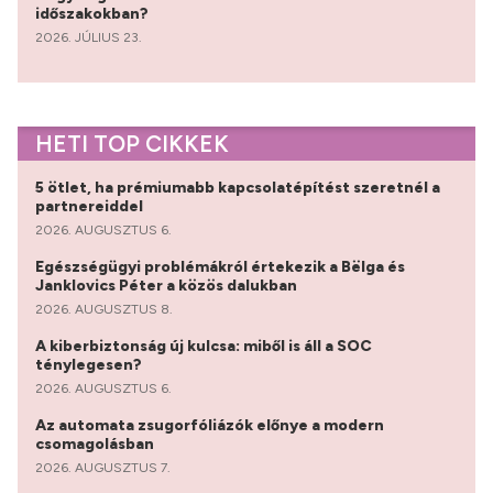
időszakokban?
2026. JÚLIUS 23.
HETI TOP CIKKEK
5 ötlet, ha prémiumabb kapcsolatépítést szeretnél a
partnereiddel
2026. AUGUSZTUS 6.
Egészségügyi problémákról értekezik a Bëlga és
Janklovics Péter a közös dalukban
2026. AUGUSZTUS 8.
A kiberbiztonság új kulcsa: miből is áll a SOC
ténylegesen?
2026. AUGUSZTUS 6.
Az automata zsugorfóliázók előnye a modern
csomagolásban
2026. AUGUSZTUS 7.