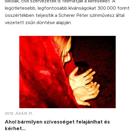
iskolák, civil szervezetek is felírhatják a kéréseiket. A
legötletesebb, legfontosabb kívánságokat 300.000 forint
összértékben teljesítik a Scherer Péter színművész által
vezetett zsűri döntése alapján.
2012. JÚLIUS 31.
Ahol bármilyen szívességet felajánlhat és
kérhet...