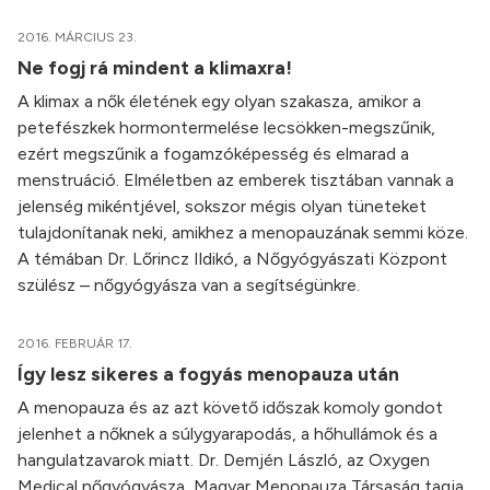
2016. MÁRCIUS 23.
Ne fogj rá mindent a klimaxra!
A klimax a nők életének egy olyan szakasza, amikor a
petefészkek hormontermelése lecsökken-megszűnik,
ezért megszűnik a fogamzóképesség és elmarad a
menstruáció. Elméletben az emberek tisztában vannak a
jelenség mikéntjével, sokszor mégis olyan tüneteket
tulajdonítanak neki, amikhez a menopauzának semmi köze.
A témában Dr. Lőrincz Ildikó, a Nőgyógyászati Központ
szülész – nőgyógyásza van a segítségünkre.
2016. FEBRUÁR 17.
Így lesz sikeres a fogyás menopauza után
A menopauza és az azt követő időszak komoly gondot
jelenhet a nőknek a súlygyarapodás, a hőhullámok és a
hangulatzavarok miatt. Dr. Demjén László, az Oxygen
Medical nőgyógyásza, Magyar Menopauza Társaság tagja