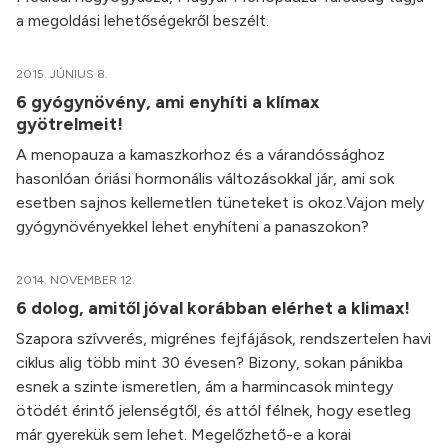
a megoldási lehetőségekről beszélt.
2015. JÚNIUS 8.
6 gyógynövény, ami enyhíti a klímax
gyötrelmeit!
A menopauza a kamaszkorhoz és a várandóssághoz
hasonlóan óriási hormonális változásokkal jár, ami sok
esetben sajnos kellemetlen tüneteket is okoz.Vajon mely
gyógynövényekkel lehet enyhíteni a panaszokon?
2014. NOVEMBER 12.
6 dolog, amitől jóval korábban elérhet a klimax!
Szapora szívverés, migrénes fejfájások, rendszertelen havi
ciklus alig több mint 30 évesen? Bizony, sokan pánikba
esnek a szinte ismeretlen, ám a harmincasok mintegy
ötödét érintő jelenségtől, és attól félnek, hogy esetleg
már gyerekük sem lehet. Megelőzhető-e a korai