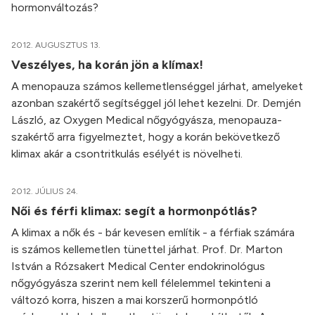
hormonváltozás?
2012. AUGUSZTUS 13.
Veszélyes, ha korán jön a klímax!
A menopauza számos kellemetlenséggel járhat, amelyeket
azonban szakértő segítséggel jól lehet kezelni. Dr. Demjén
László, az Oxygen Medical nőgyógyásza, menopauza-
szakértő arra figyelmeztet, hogy a korán bekövetkező
klimax akár a csontritkulás esélyét is növelheti.
2012. JÚLIUS 24.
Női és férfi klimax: segít a hormonpótlás?
A klimax a nők és - bár kevesen említik - a férfiak számára
is számos kellemetlen tünettel járhat. Prof. Dr. Marton
István a Rózsakert Medical Center endokrinológus
nőgyógyásza szerint nem kell félelemmel tekinteni a
változó korra, hiszen a mai korszerű hormonpótló