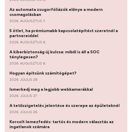
Az automata zsugorfóliázók előnye a modern
csomagolásban
2026. AUGUSZTUS 7.
5 ötlet, ha prémiumabb kapcsolatépítést szeretnél a
partnereiddel
2026. AUGUSZTUS 6.
A kiberbiztonság új kulcsa: miből is áll a SOC
ténylegesen?
2026. AUGUSZTUS 6.
Hogyan építsünk számítógépet?
2026. JÚLIUS 28.
Ismerkedj meg a legjobb webkamerákkal
2026. JÚLIUS 27.
A tetőszigetelés jelentése és szerepe az épületeknél
2026. JÚLIUS 26.
Korcolt lemezfedés: tartós és modern választás az
ingatlanok számára