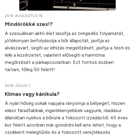
2016. AUGUSZTUS 16.
Mindörökké szex!?
A szexuálisan aktív élet lassítja az öregedés folyamatát,
jótékonyan befolyásolja a bőr állapotát, javítja az
alvászavart, segíti az elhízás megelőzését, javítja a testi és
lelki a közérzetet, valamint elősegíti a harmónia
megőrzését a párkapcsolatban. Ezt fontos észben
tartani, főleg 50 felett!
2016. JÚLIUS 7.
Klimax vagy kánikula?
A nyári hőség sokak napjaira rányomja a bélyeget, hiszen
ekkor fáradtabbak, ingerlékenyebbek vagyunk, ráadásul
állandóan nyirkos a bőrünk a fokozott izzadástól. 45 éves
kor felett azonban már gondolni kell arra: lehet, hogy a
csökkent melegtűrés és a fokozott verejtékezés