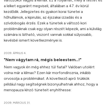
változókor vagyis a klimax. Ez a folyamat, mely a testet és
a lelket egyaránt megviseli, általában a 47. év körül
kezdődik. Jellegzetes és gyakori korai tünetei a
hőhullámok, a kipirulás, az éjszakai izzadás és a
szívdobogás érzés. Ezek a tünetek a változó kori
problémáknak csak egy olyan részét képezik, ami a külvilág
számára is látható, viszont vannak sokkal súlyosabb,
kevésbé ismert következményei is.
2009. ÁPRILIS 4.
"Nem vágytam rá, mégis beleestem...!"
Nem vagyok én még ehhez túl fiatal? Valóban utolért
volna már a klímax? Ezen kár morfondíroznia, inkább
orvosolja a problémákat. A következő apró trükkök
például nagy segítségnek bizonyulhatnak ahhoz, hogy a
menopauza kínzó tüneteit enyhíthesse:
2009. MÁRCIUS 31.