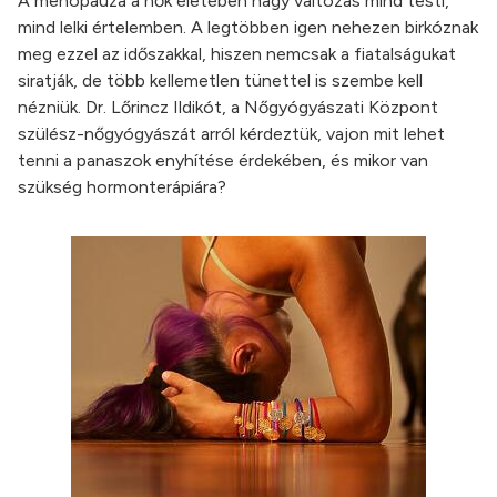
A menopauza a nők életében nagy változás mind testi,
mind lelki értelemben. A legtöbben igen nehezen birkóznak
meg ezzel az időszakkal, hiszen nemcsak a fiatalságukat
siratják, de több kellemetlen tünettel is szembe kell
nézniük. Dr. Lőrincz Ildikót, a Nőgyógyászati Központ
szülész-nőgyógyászát arról kérdeztük, vajon mit lehet
tenni a panaszok enyhítése érdekében, és mikor van
szükség hormonterápiára?