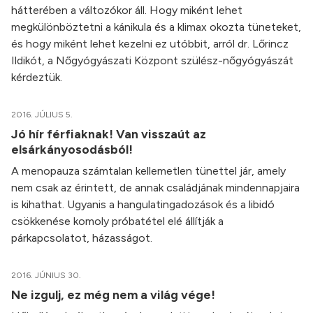
hátterében a változókor áll. Hogy miként lehet
megkülönböztetni a kánikula és a klimax okozta tüneteket,
és hogy miként lehet kezelni ez utóbbit, arról dr. Lőrincz
Ildikót, a Nőgyógyászati Központ szülész-nőgyógyászát
kérdeztük.
2016. JÚLIUS 5.
Jó hír férfiaknak! Van visszaút az
elsárkányosodásból!
A menopauza számtalan kellemetlen tünettel jár, amely
nem csak az érintett, de annak családjának mindennapjaira
is kihathat. Ugyanis a hangulatingadozások és a libidó
csökkenése komoly próbatétel elé állítják a
párkapcsolatot, házasságot.
2016. JÚNIUS 30.
Ne izgulj, ez még nem a világ vége!