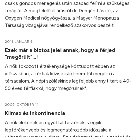
csakis gondos mérlegelés után szabad felírni a szükséges
terápiát. A megfelelő eljárásról dr. Demjén László, az
Oxygen Medical nőgyógyásza, a Magyar Menopauza
Társaság vizsgájával rendelkező szakorvos beszélt.
2011. JANUÁR 4.
Ezek már a biztos jelei annak, hogy a férjed
"megőrült"...!
A nők fokozott érzékenysége köztudott ebben az
időszakban, a férfiak krízise iránt nem túl megértő a
társadalom. A népi szóláskincs legfeljebb annyit tart a 40-
50 éves férfiakról, hogy "megőrülnek".
2009. OKTÓBER 14.
Klimax és inkontinencia
A nők életének és egyúttal testének is egyik
legtörékenyebb és legmeghatározóbb időszaka a