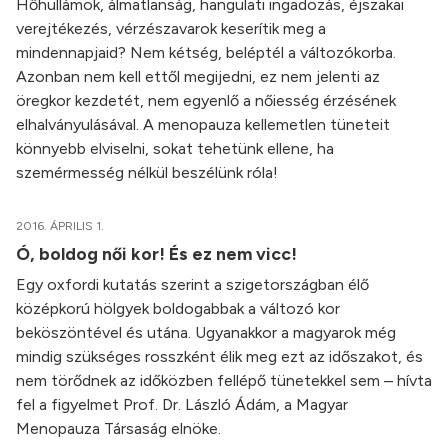
Hőhullámok, álmatlanság, hangulati ingadozás, éjszakai
verejtékezés, vérzészavarok keserítik meg a
mindennapjaid? Nem kétség, beléptél a változókorba.
Azonban nem kell ettől megijedni, ez nem jelenti az
öregkor kezdetét, nem egyenlő a nőiesség érzésének
elhalványulásával. A menopauza kellemetlen tüneteit
könnyebb elviselni, sokat tehetünk ellene, ha
szemérmesség nélkül beszélünk róla!
2016. ÁPRILIS 1.
Ó, boldog női kor! És ez nem vicc!
Egy oxfordi kutatás szerint a szigetországban élő
középkorú hölgyek boldogabbak a változó kor
beköszöntével és utána. Ugyanakkor a magyarok még
mindig szükséges rosszként élik meg ezt az időszakot, és
nem törődnek az időközben fellépő tünetekkel sem – hívta
fel a figyelmet Prof. Dr. László Ádám, a Magyar
Menopauza Társaság elnöke.