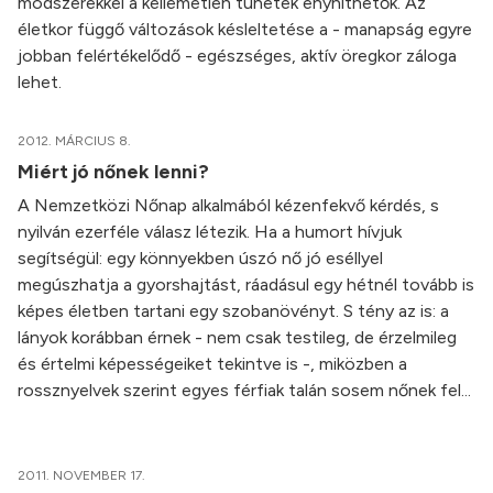
módszerekkel a kellemetlen tünetek enyhíthetők. Az
életkor függő változások késleltetése a - manapság egyre
jobban felértékelődő - egészséges, aktív öregkor záloga
lehet.
2012. MÁRCIUS 8.
Miért jó nőnek lenni?
A Nemzetközi Nőnap alkalmából kézenfekvő kérdés, s
nyilván ezerféle válasz létezik. Ha a humort hívjuk
segítségül: egy könnyekben úszó nő jó eséllyel
megúszhatja a gyorshajtást, ráadásul egy hétnél tovább is
képes életben tartani egy szobanövényt. S tény az is: a
lányok korábban érnek - nem csak testileg, de érzelmileg
és értelmi képességeiket tekintve is -, miközben a
rossznyelvek szerint egyes férfiak talán sosem nőnek fel...
2011. NOVEMBER 17.