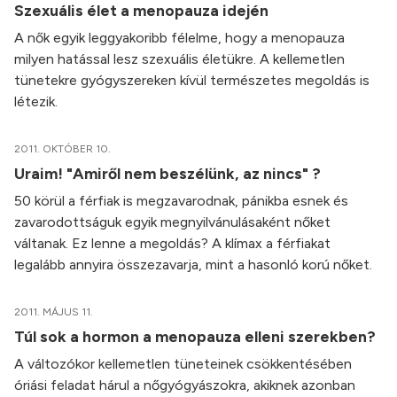
Szexuális élet a menopauza idején
A nők egyik leggyakoribb félelme, hogy a menopauza
milyen hatással lesz szexuális életükre. A kellemetlen
tünetekre gyógyszereken kívül természetes megoldás is
létezik.
2011. OKTÓBER 10.
Uraim! "Amiről nem beszélünk, az nincs" ?
50 körül a férfiak is megzavarodnak, pánikba esnek és
zavarodottságuk egyik megnyilvánulásaként nőket
váltanak. Ez lenne a megoldás? A klímax a férfiakat
legalább annyira összezavarja, mint a hasonló korú nőket.
2011. MÁJUS 11.
Túl sok a hormon a menopauza elleni szerekben?
A változókor kellemetlen tüneteinek csökkentésében
óriási feladat hárul a nőgyógyászokra, akiknek azonban