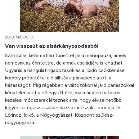
2018. MÁJUS 31.
Van visszaút az elsárkányosodásból
Számtalan kellemetlen tünettel jár a menopauza, amely
nemcsak az érintettre, de annak családjára is kihathat.
Ugyanis a hangulatingadozások és a libidó csökkenése
komoly próbatétel elé állítják a párkapcsolatot, a
házasságot. Míg régebben a változókorral járó panaszokkal
kénytelen volt a nő együtt élni, ma már igen hatásos
kezelési módszerek léteznek arra, hogy elviselhetőbb
legyen az egész családnak ez az időszak - mondja Dr.
Lőrincz Ildikó, a Nőgyógyászati Központ szülész-
nőgyógyásza.