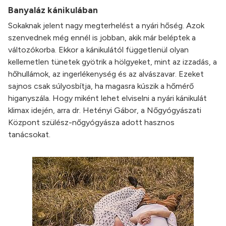
Banyaláz kánikulában
Sokaknak jelent nagy megterhelést a nyári hőség. Azok
szenvednek még ennél is jobban, akik már beléptek a
változókorba. Ekkor a kánikulától függetlenül olyan
kellemetlen tünetek gyötrik a hölgyeket, mint az izzadás, a
hőhullámok, az ingerlékenység és az alvászavar. Ezeket
sajnos csak súlyosbítja, ha magasra kúszik a hőmérő
higanyszála. Hogy miként lehet elviselni a nyári kánikulát
klimax idején, arra dr. Hetényi Gábor, a Nőgyógyászati
Központ szülész-nőgyógyásza adott hasznos
tanácsokat.