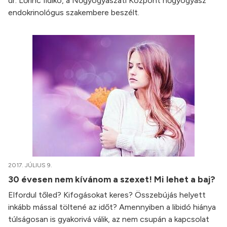
dr. Lőrinc Ildikó, a Nőgyógyászati Központ nőgyógyász
endokrinológus szakembere beszélt.
2017. JÚLIUS 9.
30 évesen nem kívánom a szexet! Mi lehet a baj?
Elfordul tőled? Kifogásokat keres? Összebújás helyett
inkább mással töltené az időt? Amennyiben a libidó hiánya
túlságosan is gyakorivá válik, az nem csupán a kapcsolat