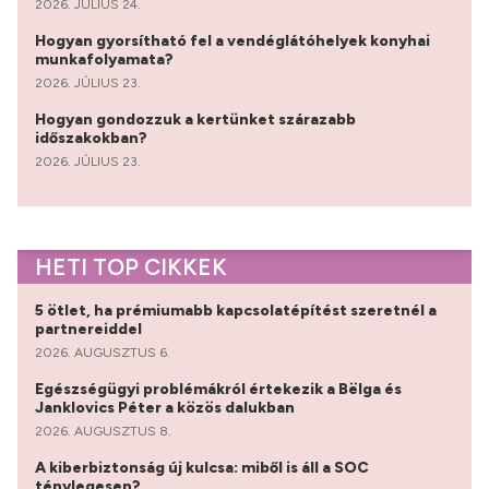
2026. JÚLIUS 24.
Hogyan gyorsítható fel a vendéglátóhelyek konyhai
munkafolyamata?
2026. JÚLIUS 23.
Hogyan gondozzuk a kertünket szárazabb
időszakokban?
2026. JÚLIUS 23.
HETI TOP CIKKEK
5 ötlet, ha prémiumabb kapcsolatépítést szeretnél a
partnereiddel
2026. AUGUSZTUS 6.
Egészségügyi problémákról értekezik a Bëlga és
Janklovics Péter a közös dalukban
2026. AUGUSZTUS 8.
A kiberbiztonság új kulcsa: miből is áll a SOC
ténylegesen?