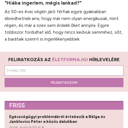
"Hiába ingerlem, mégis lankad?"
Az 50-es évei végén járó férfiak egyre gyakrabban
ébredhetnek arra, hogy már nem olyan energikusak, mint
régen, és már a szex sem érdekli őket annyira. Egyre
többször fordulhat elő, hogy nincs kedvük semmihez, sőt,
a barátaik szerint is ingerlékenyebbek.
FELIRATKOZÁS AZ
ÉLETFORMA.HU
HÍRLEVELÉRE
FELIRATKOZOM
FRISS
Egészségügyi problémákról értekezik a Bëlga és
Janklovics Péter a közös dalukban
2026. AUGUSZTUS 8.