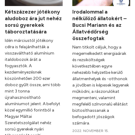
Kétszázezer jótékony
Irodalommal a
aludoboz ára jut nehéz
nélkülöző állatokért –
sorsú gyerekek
Bucsi Mariann és az
táboroztatására
Állatvédőrség
összefogtak
Idén márciustól jótékony
célra is felajánlhatták a
Nem titkolt céljuk, hogy a
visszaváltható alumínium
megemelkedett energiaárak
italdobozok árát a
és rezsiköltségek
fogyasztók. A
következtében egyre
kezdeményezésnek
nehezebb helyzetbe kerülő
köszönhetően 200 ezer
állatmenhelyek és -otthonok
doboz gyűlt össze, ami több
a jövőben is képesek legyenek
mint 3 tonna
működni, a rászorulókat
újrahasznosítható
megmenteni, valamint
alumíniumot jelent. A befolyt
megfelelő színvonalú ellátást
közel egymillió forintból a
biztosíthassanak a
Magyar Máltai
befogadott jószágok
Szeretetszolgálat nehéz
számára.
sorsú gyerekek nyári
2022. NOVEMBER 15.