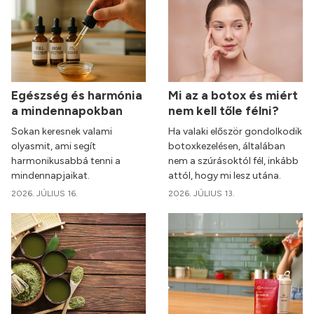
Egészség és harmónia
Mi az a botox és miért
a mindennapokban
nem kell tőle félni?
Sokan keresnek valami
Ha valaki először gondolkodik
olyasmit, ami segít
botoxkezelésen, általában
harmonikusabbá tenni a
nem a szúrásoktól fél, inkább
mindennapjaikat.
attól, hogy mi lesz utána.
2026. JÚLIUS 16.
2026. JÚLIUS 13.