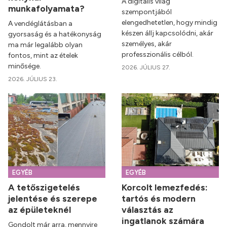
A digitális világ
munkafolyamata?
szempontjából
elengedhetetlen, hogy mindig
A vendéglátásban a
készen állj kapcsolódni, akár
gyorsaság és a hatékonyság
személyes, akár
ma már legalább olyan
professzionális célból.
fontos, mint az ételek
minősége.
2026. JÚLIUS 27.
2026. JÚLIUS 23.
EGYÉB
EGYÉB
A tetőszigetelés
Korcolt lemezfedés:
jelentése és szerepe
tartós és modern
az épületeknél
választás az
ingatlanok számára
Gondolt már arra, mennyire