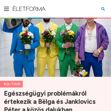
KUL-TOUR
Egészségügyi problémákról
értekezik a Bëlga és Janklovics
Péter a közös dalukban