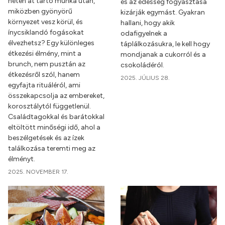
héten át tartó munka után,
és az édesség fogyasztása
miközben gyönyörű
kizárják egymást. Gyakran
környezet vesz körül, és
hallani, hogy akik
ínycsiklandó fogásokat
odafigyelnek a
élvezhetsz? Egy különleges
táplálkozásukra, le kell hogy
étkezési élmény, mint a
mondjanak a cukorról és a
brunch, nem pusztán az
csokoládéról.
étkezésről szól, hanem
2025. JÚLIUS 28.
egyfajta rituáléról, ami
összekapcsolja az embereket,
korosztálytól függetlenül.
Családtagokkal és barátokkal
eltöltött minőségi idő, ahol a
beszélgetések és az ízek
találkozása teremti meg az
élményt.
2025. NOVEMBER 17.