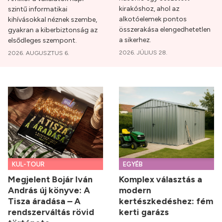
kirakóshoz, ahol az
szintű informatikai
alkotóelemek pontos
kihívásokkal néznek szembe,
összerakása elengedhetetlen
gyakran a kiberbiztonság az
a sikerhez.
elsődleges szempont.
2026. JÚLIUS 28.
2026. AUGUSZTUS 6.
KUL-TOUR
EGYÉB
Megjelent Bojár Iván
Komplex választás a
András új könyve: A
modern
Tisza áradása – A
kertészkedéshez: fém
rendszerváltás rövid
kerti garázs