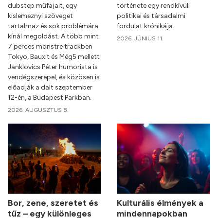
dubstep műfajait, egy
története egy rendkívüli
kislemeznyi szöveget
politikai és társadalmi
tartalmaz és sok problémára
fordulat krónikája.
kínál megoldást. A több mint
2026. JÚNIUS 11.
7 perces monstre trackben
Tokyo, Bauxit és Még5 mellett
Janklovics Péter humorista is
vendégszerepel, és közösen is
előadják a dalt szeptember
12-én, a Budapest Parkban.
2026. AUGUSZTUS 8.
Bor, zene, szeretet és
Kulturális élmények a
tűz – egy különleges
mindennapokban