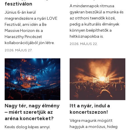
fesztiválon
A mindennapok ritmusa
gyakran beszűkül a munka és
Június 6-án kerül
az otthoni teendők közé,
megrendezésre a nyári LOVE
pedig a kulturális élmények
Fesztivál, ami idén a Be
könnyen beépíthetők a
Massive Horizon és a
hétköznapokba is.
Haraszthy Pincészet
kollaborációjából jön létre.
2026. MÁJUS 22.
2026. MÁJUS 27.
Nagy tér, nagy élmény
Itt a nyár, indul a
– miért szeretjük az
koncertszezon!
aréna koncerteket?
Végre magunk mögött
hagyjuk a morózus, hideg
Kevés dolog képes annyi