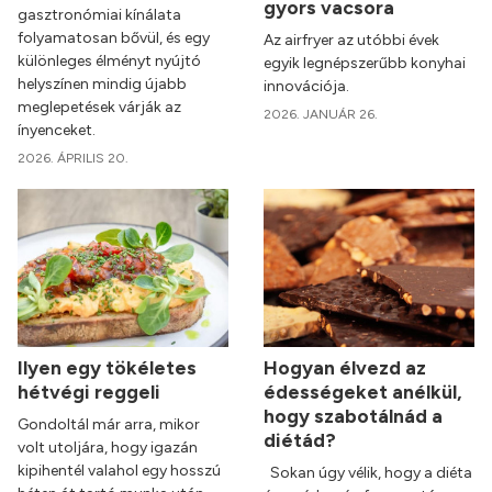
gyors vacsora
gasztronómiai kínálata
folyamatosan bővül, és egy
Az airfryer az utóbbi évek
különleges élményt nyújtó
egyik legnépszerűbb konyhai
helyszínen mindig újabb
innovációja.
meglepetések várják az
2026. JANUÁR 26.
ínyenceket.
2026. ÁPRILIS 20.
Ilyen egy tökéletes
Hogyan élvezd az
hétvégi reggeli
édességeket anélkül,
hogy szabotálnád a
Gondoltál már arra, mikor
diétád?
volt utoljára, hogy igazán
kipihentél valahol egy hosszú
Sokan úgy vélik, hogy a diéta