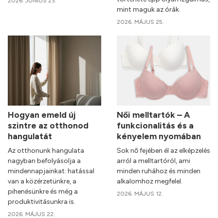
2026. JÚNIUS 23.
mint maguk az órák.
2026. MÁJUS 25.
Hogyan emeld új
Női melltartók – A
szintre az otthonod
funkcionalitás és a
hangulatát
kényelem nyomában
Az otthonunk hangulata
Sok nő fejében él az elképzelés
nagyban befolyásolja a
arról a melltartóról, ami
mindennapjainkat: hatással
minden ruhához és minden
van a közérzetünkre, a
alkalomhoz megfelel.
pihenésünkre és még a
2026. MÁJUS 12.
produktivitásunkra is.
2026. MÁJUS 22.