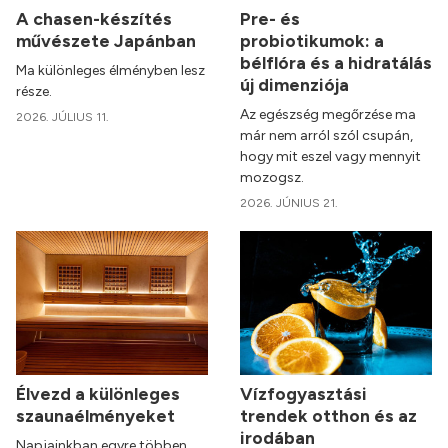
A chasen-készítés
Pre- és
művészete Japánban
probiotikumok: a
bélflóra és a hidratálás
Ma különleges élményben lesz
új dimenziója
része.
Az egészség megőrzése ma
2026. JÚLIUS 11.
már nem arról szól csupán,
hogy mit eszel vagy mennyit
mozogsz.
2026. JÚNIUS 21.
Élvezd a különleges
Vízfogyasztási
szaunaélményeket
trendek otthon és az
irodában
Napjainkban egyre többen