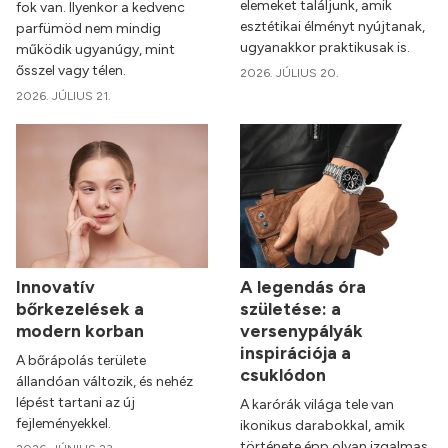
elemeket találjunk, amik
fok van. Ilyenkor a kedvenc
esztétikai élményt nyújtanak,
parfümöd nem mindig
ugyanakkor praktikusak is.
működik ugyanúgy, mint
ősszel vagy télen.
2026. JÚLIUS 20.
2026. JÚLIUS 21.
Innovatív
A legendás óra
bőrkezelések a
születése: a
modern korban
versenypályák
inspirációja a
A bőrápolás területe
csuklódon
állandóan változik, és nehéz
lépést tartani az új
A karórák világa tele van
fejleményekkel.
ikonikus darabokkal, amik
története épp olyan izgalmas,