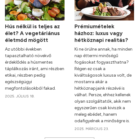
Hús nélkül is teljes az
Prémiumételek
élet? A vegetáriánus
házhoz: luxus vagy
életmód mögött
hétköznapi realitás?
Az utóbbi években
Ki ne örülne annak, ha minden
tapasztalható növekvő
nap éttermi minőségű
érdeklődés a húsmentes
fogásokat fogyaszthatna?
táplálkozás iránt, ami részben
Régen ez csak a
etikai, részben pedig
kiváltságosok luxusa volt, de
egészségügyi
mostanra akár a
megfontolásokból fakad.
hétköznapjaink részévé is
válhat. Persze, ehhez kellenek
2025. JÚLIUS 18.
olyan szolgáltatók, akik nem
egyszerűen csak kiviszik a
meleg ebédet, hanem
odafigyelnek a minőségre is.
2025. MÁRCIUS 23.