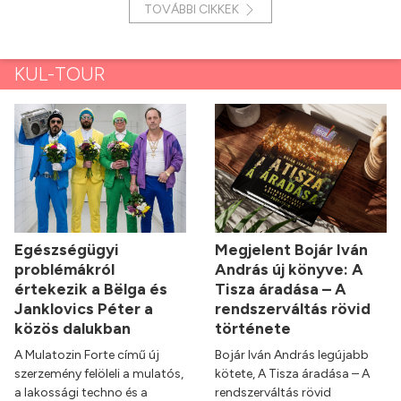
TOVÁBBI CIKKEK
KUL-TOUR
Egészségügyi
Megjelent Bojár Iván
problémákról
András új könyve: A
értekezik a Bëlga és
Tisza áradása – A
Janklovics Péter a
rendszerváltás rövid
közös dalukban
története
A Mulatozin Forte című új
Bojár Iván András legújabb
szerzemény felöleli a mulatós,
kötete, A Tisza áradása – A
a lakossági techno és a
rendszerváltás rövid