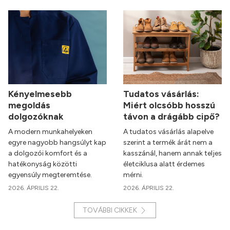
Kényelmesebb
Tudatos vásárlás:
megoldás
Miért olcsóbb hosszú
dolgozóknak
távon a drágább cipő?
A modern munkahelyeken
A tudatos vásárlás alapelve
egyre nagyobb hangsúlyt kap
szerint a termék árát nem a
a dolgozói komfort és a
kasszánál, hanem annak teljes
hatékonyság közötti
életciklusa alatt érdemes
egyensúly megteremtése.
mérni.
2026. ÁPRILIS 22.
2026. ÁPRILIS 22.
TOVÁBBI CIKKEK