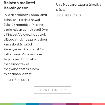
Balaton melletti
Újra Magyarországra érkezik a
Bálványoson
pápa.
„A lélek beköltözik abba, amit
2023. FEBRUÁR 27.
csinálsz – tartja a hawaii
őslakók mondása. Mi ennek
szellemében építjük évről évre
a Kincsek Völgyét, hogy akik
ellátogatnak hozzánk, valódi
kincsekkel és valódi
élményekkel távozzanak” –
vallja Timár Zsuzsanna és
férje Tímár Tibor, akik
megálmodták és
megvalósították a nem
mindennapi oázist.
2023. MÁRCIUS 24.
TOVÁBBI CIKKEK