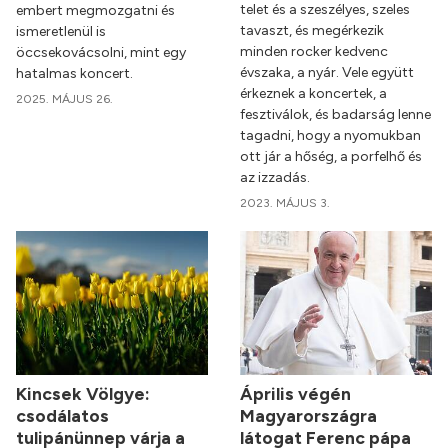
telet és a szeszélyes, szeles
embert megmozgatni és
tavaszt, és megérkezik
ismeretlenül is
minden rocker kedvenc
öccsekovácsolni, mint egy
évszaka, a nyár. Vele együtt
hatalmas koncert.
érkeznek a koncertek, a
2025. MÁJUS 26.
fesztiválok, és badarság lenne
tagadni, hogy a nyomukban
ott jár a hőség, a porfelhő és
az izzadás.
2023. MÁJUS 3.
Kincsek Völgye:
Április végén
csodálatos
Magyarországra
tulipánünnep várja a
látogat Ferenc pápa