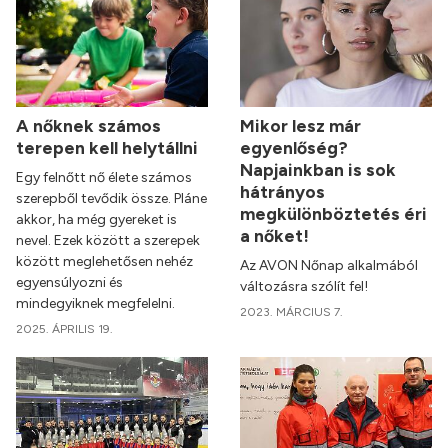
A nőknek számos
Mikor lesz már
terepen kell helytállni
egyenlőség?
Napjainkban is sok
Egy felnőtt nő élete számos
hátrányos
szerepből tevődik össze. Pláne
megkülönböztetés éri
akkor, ha még gyereket is
a nőket!
nevel. Ezek között a szerepek
között meglehetősen nehéz
Az AVON Nőnap alkalmából
egyensúlyozni és
változásra szólít fel!
mindegyiknek megfelelni.
2023. MÁRCIUS 7.
2025. ÁPRILIS 19.