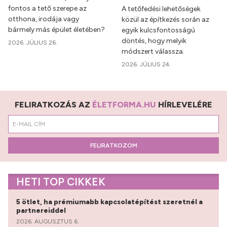
fontos a tető szerepe az
A tetőfedési lehetőségek
otthona, irodája vagy
közül az építkezés során az
bármely más épület életében?
egyik kulcsfontosságú
döntés, hogy melyik
2026. JÚLIUS 26.
módszert válassza.
2026. JÚLIUS 24.
FELIRATKOZÁS AZ
ÉLETFORMA.HU
HÍRLEVELÉRE
FELIRATKOZOM
HETI TOP CIKKEK
5 ötlet, ha prémiumabb kapcsolatépítést szeretnél a
partnereiddel
2026. AUGUSZTUS 6.