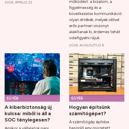
működést: a bizalom, a
2026. ÁPRILIS 22.
figyelmesség és a
következetes kommunikáció
olyan értékek, melyek idővel
erős partneri viszonyt
alakítanak ki, érdemes tehát
odafigyelni rájuk.
2026. AUGUSZTUS 6.
EGYÉB
EGYÉB
A kiberbiztonság új
Hogyan építsünk
kulcsa: miből is áll a
számítógépet?
SOC ténylegesen?
A számítógép építése
hasonló egy összetett
Amikor a vállalatok napi