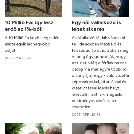
10 Millió Fa: így lesz
Egy női vállalkozó is
erdő az 1%-ból!
lehet sikeres
A 10 Millió Fa közössége idén
A vállalkozói lét kihívásokkal
elérte egyik legnagyobb
teli, de egyben inspiráló és
célját.
felszabadító út is. Sokan még
mindig úgy gondolják, hogy
2025. MÁJUS 6.
az üzleti világ a férfiak terepe,
pedig ma már egyre több nő
bizonyítja, hogy kiváló vezetői
képességekkel, kitartással és
kreativitással igenis helyt
lehet állni, sőt: a kimagasló
eredmények elérése sem
lehetetlen.
2025. ÁPRILIS 23.