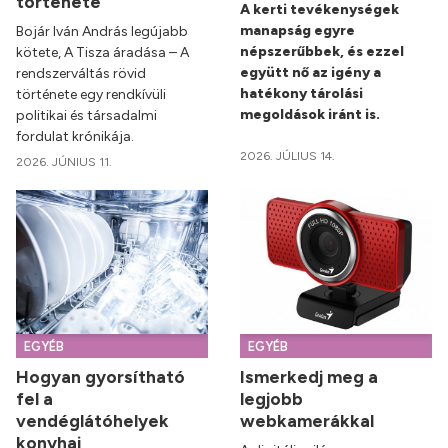
története
A kerti tevékenységek
manapság egyre
Bojár Iván András legújabb
népszerűbbek, és ezzel
kötete, A Tisza áradása – A
együtt nő az igény a
rendszerváltás rövid
hatékony tárolási
története egy rendkívüli
megoldások iránt is.
politikai és társadalmi
fordulat krónikája.
2026. JÚLIUS 14.
2026. JÚNIUS 11.
EGYÉB
EGYÉB
Hogyan gyorsítható
Ismerkedj meg a
fel a
legjobb
vendéglátóhelyek
webkamerákkal
konyhai