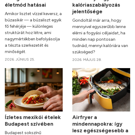
életmód hatásai
kalóriaszabályozás
jelentősége
Amikor lisztet vízzel keversz, a
búzasikér — a búzaliszt egyik
Gondoltál már arra, hogy
fő fehérjéje — különleges
mennyivel egyszerűbb lenne
struktúrát hoz létre, ami
elérni a fogyási céljaidat, ha
nagymértékben befolyásolja
minden nap pontosan
a tészta szerkezetét és
tudnád, mennyi kalóriára van
minőségét.
szükséged?
2026. JÚNIUS 25.
2026. MÁJUS 28.
Ízletes mexikói ételek
Airfryer a
Budapest szívében
mindennapokra: így
lesz egészségesebb a
Budapest sokszínű