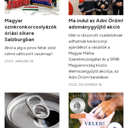
Magyar
Ma indul az Adni Öröm!
szinkronkorcsolyázók
adománygyűjtő akció
óriási sikere
Idén is rászoruló családoknak
Salzburgban
adhatnak karácsonyi
ajándékot a vásárlók a
Ahol a jég is piros fehér zöld
Magyar Máltai
színre változott vasárnap!
Szeretetszolgálat és a SPAR
2023. JANUÁR 25.
Magyarország közös
élelmiszergyűjtő akciója, az
Adni Öröm! keretében.
2022. DECEMBER 15.