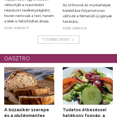
választják a szaunázást
Az otthonok és munkahelyek
relaxációs tevékenységként,
kialakítása folyamatosan
hiszen nemcsak a test, hanem
változik a felmerülő új igények
a lélek is feltöltődhet általa.
hatására.
2026. JÚNIUS 17.
2026. JÚNIUS 8.
TOVÁBBI CIKKEK
GASZTRO
A búzasikér szerepe
Tudatos étkezéssel
és a gluténmentes
hatékony fogyás: a