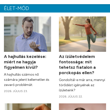
ÉLET-MÓD
A hajhullás kezelése:
Az ízületvédelem
miért ne hagyja
fontossága: mit
figyelmen kívül?
tehetsz fiatalon a
porckopás ellen?
A hajhullás számos nő
számára jelent kellemetlen és
Gondoltál-e már arra, mennyi
zavaró problémát.
törődést igényelnek az
ízületeink?
2026. JÚLIUS 23.
2026. JÚLIUS 22.