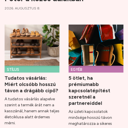
2026. AUGUSZTUS 8.
STÍLUS
EGYÉB
Tudatos vásárlás:
5 ötlet, ha
Miért olcsóbb hosszú
prémiumabb
távon a drágább cipő?
kapcsolatépítést
szeretnél a
A tudatos vásárlás alapelve
partnereiddel
szerint a termék árát nem a
kasszánál, hanem annak teljes
Az üzleti kapcsolatok
életciklusa alatt érdemes
minősége hosszú távon
mérni.
meghatározza a sikeres