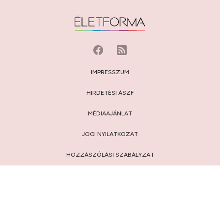
IMPRESSZUM
HIRDETÉSI ÁSZF
MÉDIAAJÁNLAT
JOGI NYILATKOZAT
HOZZÁSZÓLÁSI SZABÁLYZAT
ADATVÉDELEM:
TÁJÉKOZTATÓ
/
BEÁLLÍTÁSOK
© 2009-2026 Privátbankár.hu Kft.
FELIRATKOZÁS AZ ÉLETFORMA.HU HÍRLEVELÉRE