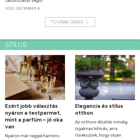
táborozását segíti.
2022. DECEMBER 6.
TOVÁBBI CIKKEK
STÍLUS
Ezért jobb választás
Elegancia és stílus
nyáron a testpermet,
otthon
mint a parfüm – jó oka
Az otthoni díszítés mindig
van
izgalmas kihívás, arra
törekszünk, hogy olyan
Nyáron már reggel harminc