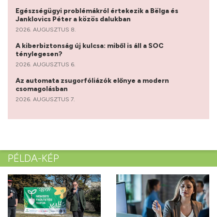
Egészségügyi problémákról értekezik a Bëlga és
Janklovics Péter a közös dalukban
2026. AUGUSZTUS 8.
A kiberbiztonság új kulcsa: miből is áll a SOC
ténylegesen?
2026. AUGUSZTUS 6.
Az automata zsugorfóliázók előnye a modern
csomagolásban
2026. AUGUSZTUS 7.
PÉLDA-KÉP