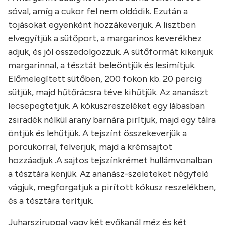
sóval, amíg a cukor fel nem oldódik. Ezután a
tojásokat egyenként hozzákeverjük. A lisztben
elvegyítjük a sütőport, a margarinos keverékhez
adjuk, és jól összedolgozzuk. A sütőformát kikenjük
margarinnal, a tésztát beleöntjük és lesimítjuk.
Előmelegített sütőben, 200 fokon kb. 20 percig
sütjük, majd hűtőrácsra téve kihűtjük. Az ananászt
lecsepegtetjük. A kókuszreszeléket egy lábasban
zsiradék nélkül arany barnára pirítjuk, majd egy tálra
öntjük és lehűtjük. A tejszínt összekeverjük a
porcukorral, felverjük, majd a krémsajtot
hozzáadjuk .A sajtos tejszínkrémet hullámvonalban
a tésztára kenjük. Az ananász-szeleteket négyfelé
vágjuk, megforgatjuk a pirított kókusz reszelékben,
és a tésztára terítjük.
Juharsziruppal vagy két evőkanál méz és két