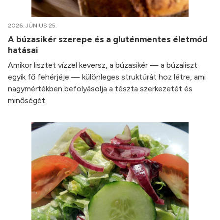
2026. JÚNIUS 25.
A búzasikér szerepe és a gluténmentes életmód
hatásai
Amikor lisztet vízzel keversz, a búzasikér — a búzaliszt
egyik fő fehérjéje — különleges struktúrát hoz létre, ami
nagymértékben befolyásolja a tészta szerkezetét és
minőségét.