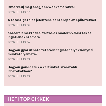
Ismerkedj meg a legjobb webkamerákkal
2026. JÚLIUS 27.
A tetőszigetelés jelentése és szerepe az épületeknél
2026. JÚLIUS 26.
Korcolt lemezfedés: tartós és modern választás az
ingatlanok számára
2026. JÚLIUS 24.
Hogyan gyorsítható fel a vendéglátóhelyek konyhai
munkafolyamata?
2026. JÚLIUS 23.
Hogyan gondozzuk a kertünket szárazabb
időszakokban?
2026. JÚLIUS 23.
HETI TOP CIKKEK