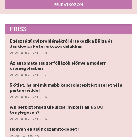
FELIRATKOZOM
FRISS
Egészségügyi problémákról értekezik a Bëlga és
Janklovics Péter a közös dalukban
2026. AUGUSZTUS 8.
Az automata zsugorfóliázók előnye a modern
csomagolásban
2026. AUGUSZTUS 7.
5 ötlet, ha prémiumabb kapcsolatépítést szeretnél a
partnereiddel
2026. AUGUSZTUS 6.
A kiberbiztonság új kulcsa: miből is áll a SOC
ténylegesen?
2026. AUGUSZTUS 6.
Hogyan építsünk számítógépet?
2026. JÚLIUS 28.