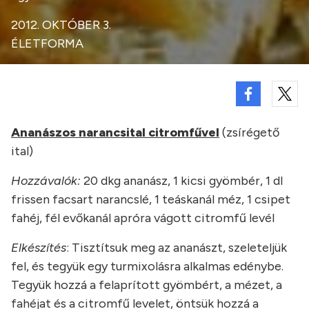
2012. OKTÓBER 3.
ÉLETFORMA
Ananászos narancsital citromfűvel
(zsírégető
ital)
Hozzávalók:
20 dkg ananász, 1 kicsi gyömbér, 1 dl
frissen facsart narancslé, 1 teáskanál méz, 1 csipet
fahéj, fél evőkanál apróra vágott citromfű levél
Elkészítés
: Tisztítsuk meg az ananászt, szeleteljük
fel, és tegyük egy turmixolásra alkalmas edénybe.
Tegyük hozzá a felaprított gyömbért, a mézet, a
fahéjat és a citromfű levelet, öntsük hozzá a