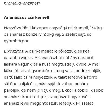
bromélia-enzimet!
Ananászos csirkemell
Hozzávalók:
1 közepes nagyságú csirkemell, 1/4 kg-
os ananász konzerv, 2 dkg vaj, 2 szelet sajt, só,
gyömbérpor
Elkészítés
:
A csirkemellet lebőrözzük, és két
darabba vágjuk. Az ananászból néhány darabot
laskára vágunk, és a húst megtűzdeljük vele. A mell
külsejét sóval, gyömbérrel meg vajjal bedörzsöljük,
és tűzálló tálra helyezzük. A tálat lefedve a forró
sütőbe toljuk és a húst saját levében puhára
pároljuk, de nem pirítjuk meg. Ekkor a többi, kisebb
ananászt köré terítjük, az egészet egy kevés
ananász lével megöntözzük, lefedjük 1-1 szelet