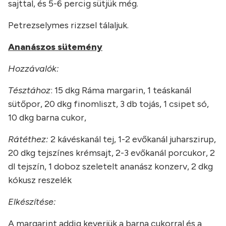
sajttal, és 5-6 percig sütjük még.
Petrezselymes rizzsel tálaljuk.
Ananászos sütemény
Hozzávalók:
Tésztához
: 15 dkg Ráma margarin, 1 teáskanál
sütőpor, 20 dkg finomliszt, 3 db tojás, 1 csipet só,
10 dkg barna cukor,
Rátéthez:
2 kávéskanál tej, 1-2 evőkanál juharszirup,
20 dkg tejszínes krémsajt, 2-3 evőkanál porcukor, 2
dl tejszín, 1 doboz szeletelt ananász konzerv, 2 dkg
kókusz reszelék
Elkészítése:
A margarint addig keverjük a barna cukorral és a