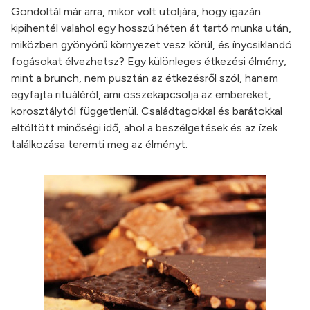
Gondoltál már arra, mikor volt utoljára, hogy igazán
kipihentél valahol egy hosszú héten át tartó munka után,
miközben gyönyörű környezet vesz körül, és ínycsiklandó
fogásokat élvezhetsz? Egy különleges étkezési élmény,
mint a brunch, nem pusztán az étkezésről szól, hanem
egyfajta rituáléról, ami összekapcsolja az embereket,
korosztálytól függetlenül. Családtagokkal és barátokkal
eltöltött minőségi idő, ahol a beszélgetések és az ízek
találkozása teremti meg az élményt.