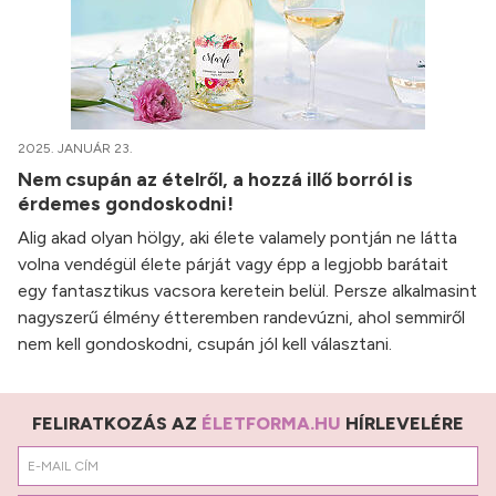
2025. JANUÁR 23.
Nem csupán az ételről, a hozzá illő borról is
érdemes gondoskodni!
Alig akad olyan hölgy, aki élete valamely pontján ne látta
volna vendégül élete párját vagy épp a legjobb barátait
egy fantasztikus vacsora keretein belül. Persze alkalmasint
nagyszerű élmény étteremben randevúzni, ahol semmiről
nem kell gondoskodni, csupán jól kell választani.
FELIRATKOZÁS AZ
ÉLETFORMA.HU
HÍRLEVELÉRE