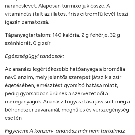
narancslevet. Alaposan turmixoljuk össze. A
vitamindús italt az illatos, friss citromfű levél teszi
igazán zamatossá.
Tápanyagtartalom: 140 kalória, 2 g fehérje, 32 g
szénhidrát, 0 g zsír
Egészségügyi tanácsok:
Az ananász legértékesebb hatóanyaga a bromélia
nevű enzim, mely jelentős szerepet játszik a zsír
égetésében, emésztést gyorsító hatása miatt,
pedig gyorsabban ürülnek a szervezetből a
méreganyagok. Ananász fogyasztása javasolt még a
bélrendszer zavarainál, meghűlés és vérszegénység
esetén.
Figyelem! A konzerv-ananász már nem tartalmaz