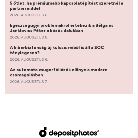
5 ötlet, ha prémiumabb kapcsolatépítést szeretnél a
partnereiddel
2026. AUGUSZTUS 6.
Egészségügyi problémákról értekezik a Bëlga és
Janklovics Péter a közös dalukban
2026. AUGUSZTUS 8.
A kiberbiztonság új kulcsa: miből is áll a SOC
ténylegesen?
2026. AUGUSZTUS 6.
Az automata zsugorfóliázók előnye a modern
csomagolásban
2026. AUGUSZTUS 7.