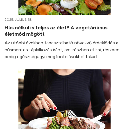
2025. JÚLIUS 18.
Hús nélkül is teljes az élet? A vegetáriánus
életmód mögött
Az utóbbi években tapasztalható növekvő érdeklődés a
húsmentes táplálkozás iránt, ami részben etikai, részben
pedig egészségügyi megfontolásokból fakad.