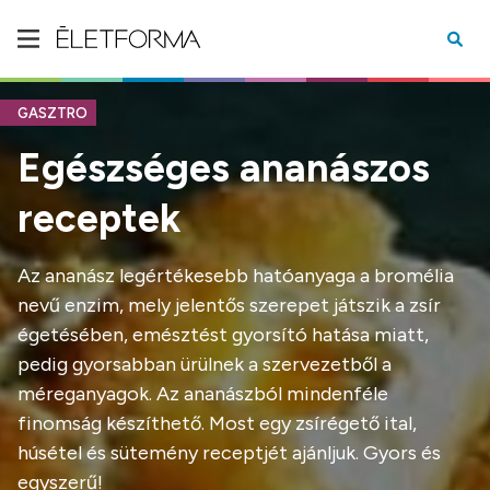
GASZTRO
Egészséges ananászos
receptek
Az ananász legértékesebb hatóanyaga a bromélia
nevű enzim, mely jelentős szerepet játszik a zsír
égetésében, emésztést gyorsító hatása miatt,
pedig gyorsabban ürülnek a szervezetből a
méreganyagok. Az ananászból mindenféle
finomság készíthető. Most egy zsírégető ital,
húsétel és sütemény receptjét ajánljuk. Gyors és
egyszerű!