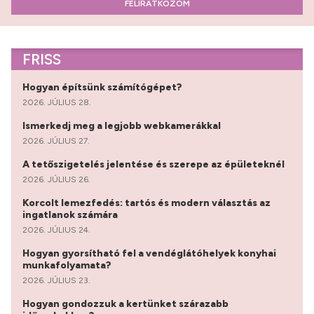
FELIRATKOZOM
FRISS
Hogyan építsünk számítógépet?
2026. JÚLIUS 28.
Ismerkedj meg a legjobb webkamerákkal
2026. JÚLIUS 27.
A tetőszigetelés jelentése és szerepe az épületeknél
2026. JÚLIUS 26.
Korcolt lemezfedés: tartós és modern választás az
ingatlanok számára
2026. JÚLIUS 24.
Hogyan gyorsítható fel a vendéglátóhelyek konyhai
munkafolyamata?
2026. JÚLIUS 23.
Hogyan gondozzuk a kertünket szárazabb