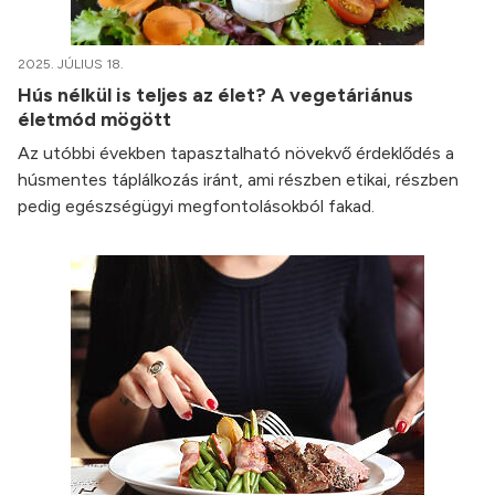
2025. JÚLIUS 18.
Hús nélkül is teljes az élet? A vegetáriánus
életmód mögött
Az utóbbi években tapasztalható növekvő érdeklődés a
húsmentes táplálkozás iránt, ami részben etikai, részben
pedig egészségügyi megfontolásokból fakad.