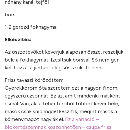
néhány kanál tejföl
bors
1-2 gerezd fokhagyma
Elkészítés:
Az összetevőket keverjük alaposan össze, reszeljük
bele a fokhagymát, ízesítsük borssal. Só nemigen
kell hozzá, a juhtúró elég sós szokott lenni.
Friss tavaszi körözöttem
Gyerekkorom óta szeretem ezt a nagyon finom,
egyszerű uzsonnát. Ez az, amit mindenki másként
csinál. Van, aki a tehéntúróból többet kever bele,
mások csak snidlinggel készítik, megint mások a
köménymagot hagyják el.
Ez a variáció –
biokertészemnek köszönhetően – csupa friss