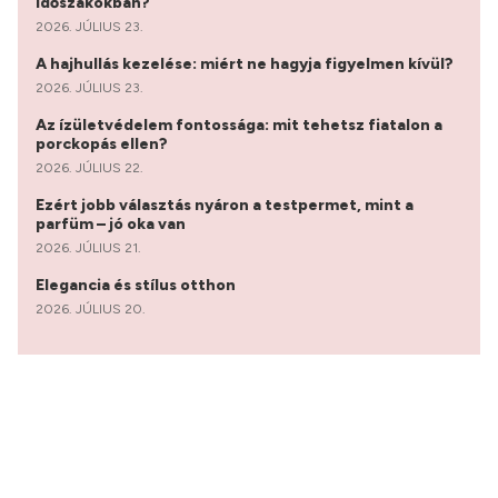
időszakokban?
2026. JÚLIUS 23.
A hajhullás kezelése: miért ne hagyja figyelmen kívül?
2026. JÚLIUS 23.
Az ízületvédelem fontossága: mit tehetsz fiatalon a
porckopás ellen?
2026. JÚLIUS 22.
Ezért jobb választás nyáron a testpermet, mint a
parfüm – jó oka van
2026. JÚLIUS 21.
Elegancia és stílus otthon
2026. JÚLIUS 20.