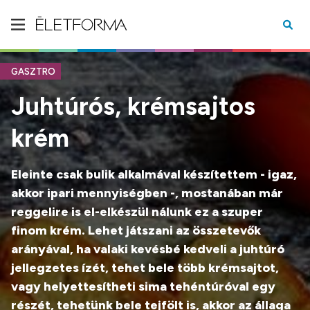
GASZTRO
Juhtúrós, krémsajtos
krém
Eleinte csak bulik alkalmával készítettem - igaz,
akkor ipari mennyiségben -, mostanában már
reggelire is el-elkészül nálunk ez a szuper
finom krém. Lehet játszani az összetevők
arányával, ha valaki kevésbé kedveli a juhtúró
jellegzetes ízét, tehet bele több krémsajtot,
vagy helyettesítheti sima tehéntúróval egy
részét, tehetünk bele tejfölt is, akkor az állaga