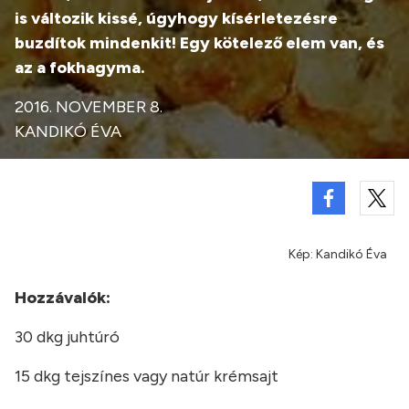
is változik kissé, úgyhogy kísérletezésre
buzdítok mindenkit! Egy kötelező elem van, és
az a fokhagyma.
2016. NOVEMBER 8.
KANDIKÓ ÉVA
Kép: Kandikó Éva
Hozzávalók:
30 dkg juhtúró
15 dkg tejszínes vagy natúr krémsajt