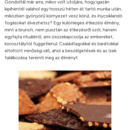
Gondoltál már arra, mikor volt utoljára, hogy igazán
kipihentél valahol egy hosszú héten át tartó munka után,
miközben gyönyörű környezet vesz körül, és ínycsiklandó
fogásokat élvezhetsz? Egy különleges étkezési élmény,
mint a brunch, nem pusztán az étkezésről szól, hanem
egyfajta rituáléról, ami összekapcsolja az embereket,
korosztálytól függetlenül. Családtagokkal és barátokkal
eltöltött minőségi idő, ahol a beszélgetések és az ízek
találkozása teremti meg az élményt.