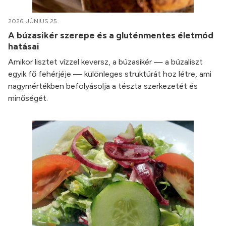
2026. JÚNIUS 25.
A búzasikér szerepe és a gluténmentes életmód
hatásai
Amikor lisztet vízzel keversz, a búzasikér — a búzaliszt
egyik fő fehérjéje — különleges struktúrát hoz létre, ami
nagymértékben befolyásolja a tészta szerkezetét és
minőségét.