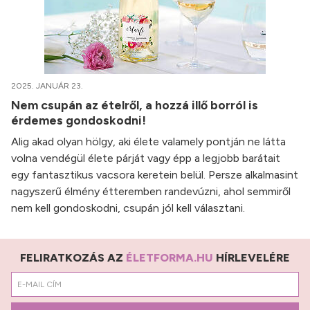
2025. JANUÁR 23.
Nem csupán az ételről, a hozzá illő borról is
érdemes gondoskodni!
Alig akad olyan hölgy, aki élete valamely pontján ne látta
volna vendégül élete párját vagy épp a legjobb barátait
egy fantasztikus vacsora keretein belül. Persze alkalmasint
nagyszerű élmény étteremben randevúzni, ahol semmiről
nem kell gondoskodni, csupán jól kell választani.
FELIRATKOZÁS AZ
ÉLETFORMA.HU
HÍRLEVELÉRE