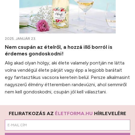
2025. JANUÁR 23.
Nem csupán az ételről, a hozzá illő borról is
érdemes gondoskodni!
Alig akad olyan hölgy, aki élete valamely pontján ne látta
volna vendégül élete párját vagy épp a legjobb barátait
egy fantasztikus vacsora keretein belül. Persze alkalmasint
nagyszerű élmény étteremben randevúzni, ahol semmiről
nem kell gondoskodni, csupán jól kell választani.
FELIRATKOZÁS AZ
ÉLETFORMA.HU
HÍRLEVELÉRE