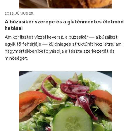
2026. JÚNIUS 25.
A búzasikér szerepe és a gluténmentes életmód
hatásai
Amikor lisztet vízzel keversz, a búzasikér — a búzaliszt
egyik fő fehérjéje — különleges struktúrát hoz létre, ami
nagymértékben befolyásolja a tészta szerkezetét és
minőségét.