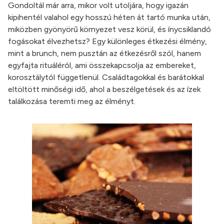
Gondoltál már arra, mikor volt utoljára, hogy igazán
kipihentél valahol egy hosszú héten át tartó munka után,
miközben gyönyörű környezet vesz körül, és ínycsiklandó
fogásokat élvezhetsz? Egy különleges étkezési élmény,
mint a brunch, nem pusztán az étkezésről szól, hanem
egyfajta rituáléról, ami összekapcsolja az embereket,
korosztálytól függetlenül. Családtagokkal és barátokkal
eltöltött minőségi idő, ahol a beszélgetések és az ízek
találkozása teremti meg az élményt.