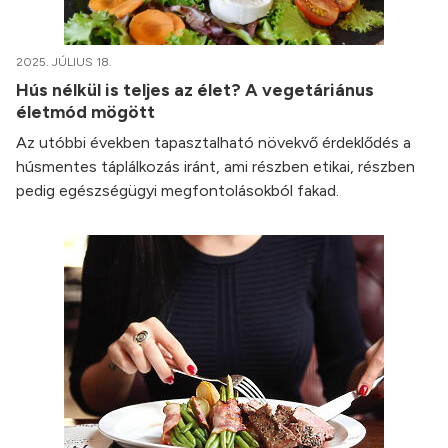
2025. JÚLIUS 18.
Hús nélkül is teljes az élet? A vegetáriánus
életmód mögött
Az utóbbi években tapasztalható növekvő érdeklődés a
húsmentes táplálkozás iránt, ami részben etikai, részben
pedig egészségügyi megfontolásokból fakad.