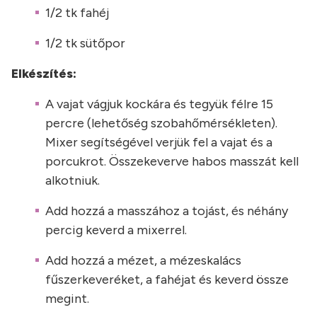
1/2 tk fahéj
1/2 tk sütőpor
Elkészítés:
A vajat vágjuk kockára és tegyük félre 15
percre (lehetőség szobahőmérsékleten).
Mixer segítségével verjük fel a vajat és a
porcukrot. Összekeverve habos masszát kell
alkotniuk.
Add hozzá a masszához a tojást, és néhány
percig keverd a mixerrel.
Add hozzá a mézet, a mézeskalács
fűszerkeveréket, a fahéjat és keverd össze
megint.