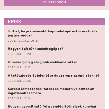
FELIRATKOZOM
FRISS
5 ötlet, ha prémiumabb kapcsolatépítést szeretnél a
partnereiddel
2026. AUGUSZTUS 6.
Hogyan építsünk számítógépet?
2026. JÚLIUS 28.
Ismerkedj meg a legjobb webkamerákkal
2026. JÚLIUS 27.
A tetőszigetelés jelentése és szerepe az épületeknél
2026. JÚLIUS 26.
Korcolt lemezfedés: tartós és modern választás az
ingatlanok számára
2026. JÚLIUS 24.
Hogyan gyorsítható fel a vendéglátóhelyek konyhai