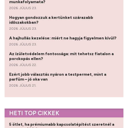
munkafolyamata?
2026. JÚLIUS 23.
Hogyan gondozzuk a kertünket szárazabb
időszakokban?
2026. JÚLIUS 23.
A hajhullás kezelése: miért ne hagyja figyelmen kívül?
2026. JÚLIUS 23.
Az ízületvédelem fontossága: mit tehetsz fiatalon a
porckopás ellen?
2026. JÚLIUS 22.
Ezért jobb választás nyáron a testpermet, mint a
parfüm – jó oka van
2026. JÚLIUS 21.
HETI TOP CIKKEK
5 ötlet, ha prémiumabb kapcsolatépítést szeretnél a