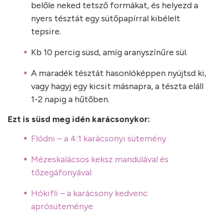
belőle neked tetsző formákat, és helyezd a
nyers tésztát egy sütőpapírral kibélelt
tepsire.
Kb 10 percig süsd, amíg aranyszínűre sül.
A maradék tésztát hasonlóképpen nyújtsd ki,
vagy hagyj egy kicsit másnapra, a tészta eláll
1-2 napig a hűtőben.
Ezt is süsd meg idén karácsonykor:
Flódni – a 4:1 karácsonyi sütemény
Mézeskalácsos keksz mandulával és
tőzegáfonyával
Hókifli – a karácsony kedvenc
aprósüteménye