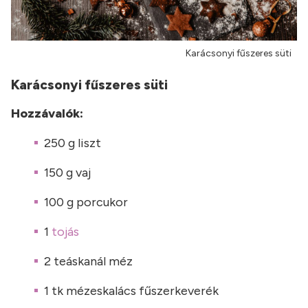
Karácsonyi fűszeres süti
Karácsonyi fűszeres süti
Hozzávalók:
250 g liszt
150 g vaj
100 g porcukor
1
tojás
2 teáskanál méz
1 tk mézeskalács fűszerkeverék