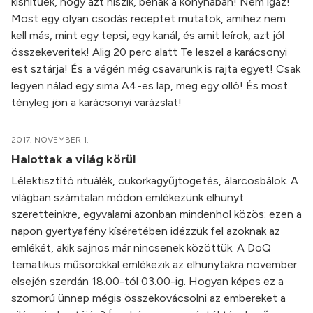
kishitűek, hogy azt hiszik, bénák a konyhában! Nem igaz!
Most egy olyan csodás receptet mutatok, amihez nem
kell más, mint egy tepsi, egy kanál, és amit leírok, azt jól
összekeveritek! Alig 20 perc alatt Te leszel a karácsonyi
est sztárja! És a végén még csavarunk is rajta egyet! Csak
legyen nálad egy sima A4-es lap, meg egy olló! És most
tényleg jön a karácsonyi varázslat!
2017. NOVEMBER 1.
Halottak a világ körül
Lélektisztító rituálék, cukorkagyűjtögetés, álarcosbálok. A
világban számtalan módon emlékezünk elhunyt
szeretteinkre, egyvalami azonban mindenhol közös: ezen a
napon gyertyafény kíséretében idézzük fel azoknak az
emlékét, akik sajnos már nincsenek közöttük. A DoQ
tematikus műsorokkal emlékezik az elhunytakra november
elsején szerdán 18.00-tól 03.00-ig. Hogyan képes ez a
szomorú ünnep mégis összekovácsolni az embereket a