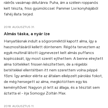
ráérős vasárnap délutánra. Puha, ám a szélein roppanós
kelt tészta, friss gyümölccsel. Pammer Livi konyhájából
fahéj illata terjed.
2018. AUGUSZTUS 31.
Almás táska, a nyár íze
Hanyatlásnak indult a sógoroméktól kapott alma, így a
hasznosításáról kellett döntenem. Régóta terveztem az
egyik multinál látott úgynevezet kelt almás puffancs
kopírozását, így most szerét ejthettem. A benne elrejtett
alma tölteléket frissen készítettem, de a régebbi
betétekkel ellentétben itt nem szerettem volna péppé
főzni. Így amikor elérte az általam elképzelt párolási fokot,
de még hersegett az alma, megkötöttem egy kis
keményítővel. Nagyon jó lett az állaga, és a tésztát sem
áztatta el - írja Somogyi Zoltán Max.
2018. AUGUSZTUS 11.