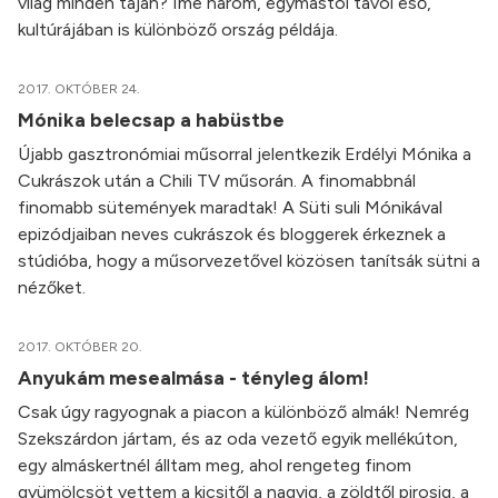
világ minden táján? Íme három, egymástól távol eső,
kultúrájában is különböző ország példája.
2017. OKTÓBER 24.
Mónika belecsap a habüstbe
Újabb gasztronómiai műsorral jelentkezik Erdélyi Mónika a
Cukrászok után a Chili TV műsorán. A finomabbnál
finomabb sütemények maradtak! A Süti suli Mónikával
epizódjaiban neves cukrászok és bloggerek érkeznek a
stúdióba, hogy a műsorvezetővel közösen tanítsák sütni a
nézőket.
2017. OKTÓBER 20.
Anyukám mesealmása - tényleg álom!
Csak úgy ragyognak a piacon a különböző almák! Nemrég
Szekszárdon jártam, és az oda vezető egyik mellékúton,
egy almáskertnél álltam meg, ahol rengeteg finom
gyümölcsöt vettem a kicsitől a nagyig, a zöldtől pirosig, a