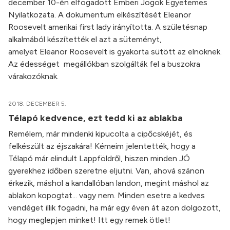
december 10-én elfogadott Emberi Jogok Egyetemes
Nyilatkozata. A dokumentum elkészítését Eleanor
Roosevelt amerikai first lady irányította. A születésnap
alkalmából készítették el azt a süteményt,
amelyet Eleanor Roosevelt is gyakorta sütött az elnöknek.
Az édességet megállókban szolgálták fel a buszokra
várakozóknak.
2018. DECEMBER 5.
Télapó kedvence, ezt tedd ki az ablakba
Remélem, már mindenki kipucolta a cipőcskéjét, és
felkészült az éjszakára! Kémeim jelentették, hogy a
Télapó már elindult Lappföldről, hiszen minden JÓ
gyerekhez időben szeretne eljutni. Van, ahová szánon
érkezik, máshol a kandallóban landon, megint máshol az
ablakon kopogtat... vagy nem. Minden esetre a kedves
vendéget illik fogadni, ha már egy éven át azon dolgozott,
hogy meglepjen minket! Itt egy remek ötlet!