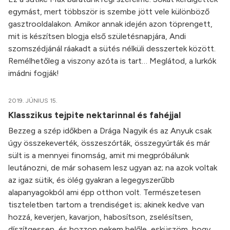
egymást, mert többször is szembe jött vele különböző
gasztrooldalakon. Amikor annak idején azon töprengett,
mit is készítsen blogja első születésnapjára, Andi
szomszédjánál ráakadt a sütés nélküli desszertek között.
Remélhetőleg a viszony azóta is tart… Meglátod, a lurkók
imádni fogják!
2019. JÚNIUS 15.
Klasszikus tejpite nektarinnal és fahéjjal
Bezzeg a szép időkben a Drága Nagyik és az Anyuk csak
úgy összekeverték, összeszórták, összegyúrták és már
sült is a mennyei finomság, amit mi megpróbálunk
leutánozni, de már sohasem lesz ugyan az; na azok voltak
az igaz sütik, és ölég gyakran a legegyszerűbb
alapanyagokból ami épp otthon volt. Természetesen
tiszteletben tartom a trendiséget is; akinek kedve van
hozzá, keverjen, kavarjon, habosítson, zselésítsen,
díszítgessen, és hozzon nekem belőle, esküszöm, hogy