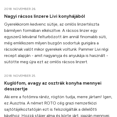
2018. NOVEMBER 26.
Nagyi rácsos linzere Livi konyhájából
Gyerekkorom kedvenc sütije, az omlós linzertészta
bármilyen formában elkészítve. A rácsos linzer egy
egyszerű lekvárral felturbózott ám annál finomabb süti,
még emlékszem milyen buzgón sodortuk gurigára a
rácsoknak valót mikor gyerekek voltunk. Pammer Livi régi
recept alapján - amit nagyanyja és anyukája is használt -
sütötte meg újra ezt az omlós rácsos linzert.
2018. NOVEMBER 25.
Kuglófom, avagy az osztrák konyha mennyei
desszertje
Aki erre a fotómra ránéz, rögtön tudja, merre jártam! Igen,
ez Ausztria. A német ROTO cég grazi nemzetközi
sajtótájékoztatóján ezt is felszolgálták a délelőtti
kávéhoz. Hozzá stájer alma és körte járt, igazán mennyei.