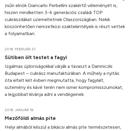
zsűri elnök Giancarlo Perbellini szakértő véleményét is,
hiszen mindketten 3-4 generációs családi TOP
cukrászdákat üzemeltetnek Olaszországban. Nekik
köszönhetően nemzetközi szaktekintélyek is részt vettek
a folyamatban.
2018. FEBRUÁR 27.
Sütiben ölt testet a fagyi
Izgalmas újdonságokkal várják a tavaszt a Damniczki
Budapest – cukrász manufaktúrában. A műhely a nyitás
óta eltelt két évben megmutatta, hogy fagylalt,
sütemény és kávé terén nem ismer kompromisszumokat,
a legjobbat kívánja adni a vendégeinek.
2018. JANUÁR 19.
Mezőföldi almás pite
Helyi almából készül a bikácsi almás pite természetesen,