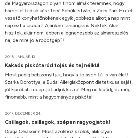
de Magyarországon olyan finom almák teremnek, hogy
bárhol el tudjuk készíteni! Sebők István, a Zichi Park Hotel
vezető konyhafőnökének egyik jobbkeze alkotja nap mint
nap ezt a csodát! Ajánlom farsangra is Nektek. Akár
hiszitek, akár nem, ebben a legnehezebb az almareszelés,
na, de mire jó a robotgép?!
2018. JANUÁR 13.
Kakaós piskótarúd tojás és tej nélkül
Most pedig bebizonyítjuk, hogy a tojáson túl is van élet!
Szarka Dorottya, a Budai Allergiaközpont dietetikusa saját,
jól kipróbált receptjét adjuk közre! Meg ne lepődj, ez még
finomabb, mint a hagyományos piskóta!
2017. DECEMBER 24.
Csillagok, csillagok, szépen ragyogjatok!
Drága Olvasóim! Most azokhoz szólok, akik olyan