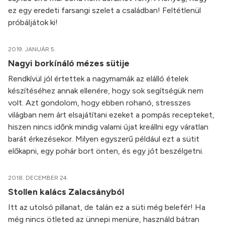
ez egy eredeti farsangi szelet a családban! Feltétlenül
próbáljátok ki!
2019. JANUÁR 5.
Nagyi borkínáló mézes sütije
Rendkívül jól értettek a nagymamák az elálló ételek
készítéséhez annak ellenére, hogy sok segítségük nem
volt. Azt gondolom, hogy ebben rohanó, stresszes
világban nem árt elsajátítani ezeket a pompás recepteket,
hiszen nincs időnk mindig valami újat kreállni egy váratlan
barát érkezésekor. Milyen egyszerű például ezt a sütit
előkapni, egy pohár bort önten, és egy jót beszélgetni.
2018. DECEMBER 24.
Stollen kalács Zalacsányból
Itt az utolsó pillanat, de talán ez a süti még belefér! Ha
még nincs ötleted az ünnepi menüre, használd bátran