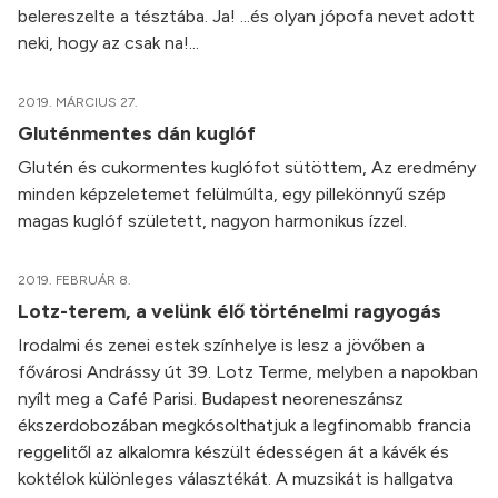
belereszelte a tésztába. Ja! ...és olyan jópofa nevet adott
neki, hogy az csak na!...
2019. MÁRCIUS 27.
Gluténmentes dán kuglóf
Glutén és cukormentes kuglófot sütöttem, Az eredmény
minden képzeletemet felülmúlta, egy pillekönnyű szép
magas kuglóf született, nagyon harmonikus ízzel.
2019. FEBRUÁR 8.
Lotz-terem, a velünk élő történelmi ragyogás
Irodalmi és zenei estek színhelye is lesz a jövőben a
fővárosi Andrássy út 39. Lotz Terme, melyben a napokban
nyílt meg a Café Parisi. Budapest neoreneszánsz
ékszerdobozában megkósolthatjuk a legfinomabb francia
reggelitől az alkalomra készült édességen át a kávék és
koktélok különleges választékát. A muzsikát is hallgatva