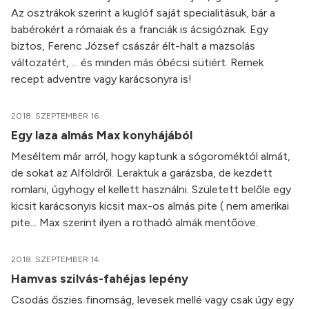
Az osztrákok szerint a kuglóf saját specialitásuk, bár a
babérokért a rómaiak és a franciák is ácsigóznak. Egy
biztos, Ferenc József császár élt-halt a mazsolás
változatért, ... és minden más óbécsi sütiért. Remek
recept adventre vagy karácsonyra is!
2018. SZEPTEMBER 16.
Egy laza almás Max konyhájából
Meséltem már arról, hogy kaptunk a sógoroméktól almát,
de sokat az Alföldről. Leraktuk a garázsba, de kezdett
romlani, úgyhogy el kellett használni. Született belőle egy
kicsit karácsonyis kicsit max-os almás pite ( nem amerikai
pite... Max szerint ilyen a rothadó almák mentőöve.
2018. SZEPTEMBER 14.
Hamvas szilvás-fahéjas lepény
Csodás őszies finomság, levesek mellé vagy csak úgy egy