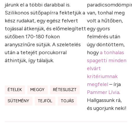
járunk el a többi darabbal is.
paradicsomdömpi
Szilikonos sütőpapírra fektetjük a
van, tonhal meg
kész rudakat, egy egész felvert
volt a hűtőben,
tojással átkenjük, és előmelegített
egy gyors
sütőben 170-180 fokon
felmérés után
aranyszínűre sütjük. A szeletelés
úgy döntöttem,
után a tetejét porcukorral
hogy
a tonhalas
áthintjük, így tálaljuk.
spagetti minden
elvárt
kritériumnak
megfelel
– írja
ÉTELEK
MEGGY
RÉTESLISZT
Pammer Lívia
.
Hallgassunk rá,
SÜTEMÉNY
TEJFÖL
TOJÁS
és ugorjunk neki!