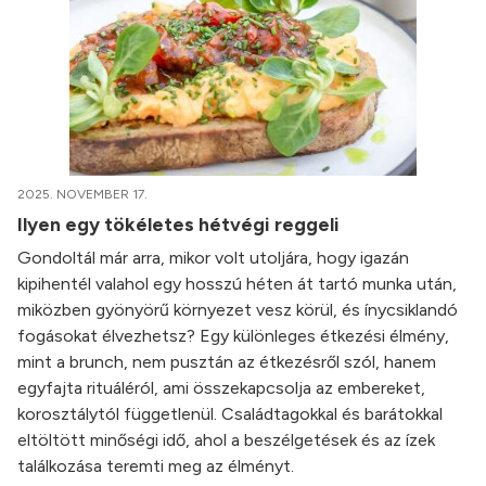
2025. NOVEMBER 17.
Ilyen egy tökéletes hétvégi reggeli
Gondoltál már arra, mikor volt utoljára, hogy igazán
kipihentél valahol egy hosszú héten át tartó munka után,
miközben gyönyörű környezet vesz körül, és ínycsiklandó
fogásokat élvezhetsz? Egy különleges étkezési élmény,
mint a brunch, nem pusztán az étkezésről szól, hanem
egyfajta rituáléról, ami összekapcsolja az embereket,
korosztálytól függetlenül. Családtagokkal és barátokkal
eltöltött minőségi idő, ahol a beszélgetések és az ízek
találkozása teremti meg az élményt.