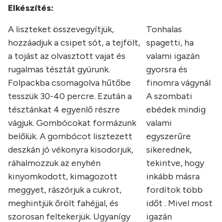
Elkészítés:
A liszteket összevegyítjük,
Tonhalas
hozzáadjuk a csipet sót, a tejfölt,
spagetti, ha
a tojást az olvasztott vajat és
valami igazán
rugalmas tésztát gyúrunk.
gyorsra és
Folpackba csomagolva hűtőbe
finomra vágynál
tesszük 30-40 percre. Ezután a
A szombati
tésztánkat 4 egyenlő részre
ebédek mindig
vágjuk. Gombócokat formázunk
valami
belőlük. A gombócot lisztezett
egyszerűre
deszkán jó vékonyra kisodorjuk,
sikerednek,
ráhalmozzuk az enyhén
tekintve, hogy
kinyomkodott, kimagozott
inkább másra
meggyet, rászórjuk a cukrot,
fordítok több
meghintjük őrölt fahéjjal, és
időt . Mivel most
szorosan feltekerjük. Ugyanígy
igazán