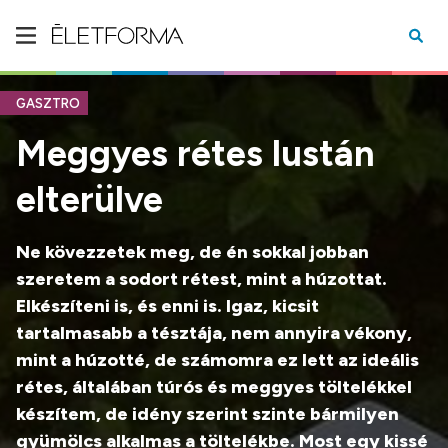
GASZTRO
Meggyes rétes lustán
elterülve
Ne kövezzetek meg, de én sokkal jobban
szeretem a sodort rétest, mint a húzottat.
Elkészíteni is, és enni is. Igaz, kicsit
tartalmasabb a tésztája, nem annyira vékony,
mint a húzotté, de számomra ez lett az ideális
rétes, általában túrós és meggyes töltelékkel
készítem, de idény szerint szinte bármilyen
gyümölcs alkalmas a töltelékbe. Most egy kissé