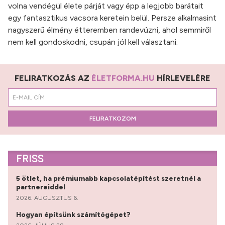
volna vendégül élete párját vagy épp a legjobb barátait
egy fantasztikus vacsora keretein belül. Persze alkalmasint
nagyszerű élmény étteremben randevúzni, ahol semmiről
nem kell gondoskodni, csupán jól kell választani.
FELIRATKOZÁS AZ
ÉLETFORMA.HU
HÍRLEVELÉRE
FELIRATKOZOM
FRISS
5 ötlet, ha prémiumabb kapcsolatépítést szeretnél a
partnereiddel
2026. AUGUSZTUS 6.
Hogyan építsünk számítógépet?