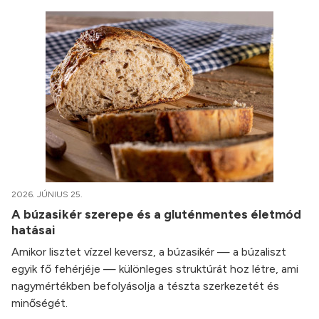
2026. JÚNIUS 25.
A búzasikér szerepe és a gluténmentes életmód
hatásai
Amikor lisztet vízzel keversz, a búzasikér — a búzaliszt
egyik fő fehérjéje — különleges struktúrát hoz létre, ami
nagymértékben befolyásolja a tészta szerkezetét és
minőségét.