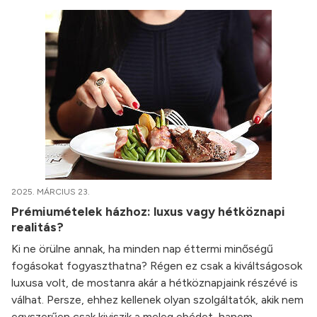
2025. MÁRCIUS 23.
Prémiumételek házhoz: luxus vagy hétköznapi
realitás?
Ki ne örülne annak, ha minden nap éttermi minőségű
fogásokat fogyaszthatna? Régen ez csak a kiváltságosok
luxusa volt, de mostanra akár a hétköznapjaink részévé is
válhat. Persze, ehhez kellenek olyan szolgáltatók, akik nem
egyszerűen csak kiviszik a meleg ebédet, hanem