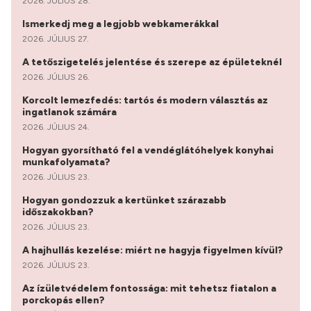
2026. JÚLIUS 28.
Ismerkedj meg a legjobb webkamerákkal
2026. JÚLIUS 27.
A tetőszigetelés jelentése és szerepe az épületeknél
2026. JÚLIUS 26.
Korcolt lemezfedés: tartós és modern választás az
ingatlanok számára
2026. JÚLIUS 24.
Hogyan gyorsítható fel a vendéglátóhelyek konyhai
munkafolyamata?
2026. JÚLIUS 23.
Hogyan gondozzuk a kertünket szárazabb
időszakokban?
2026. JÚLIUS 23.
A hajhullás kezelése: miért ne hagyja figyelmen kívül?
2026. JÚLIUS 23.
Az ízületvédelem fontossága: mit tehetsz fiatalon a
porckopás ellen?