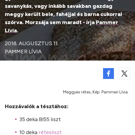
savanykás, vagy inkább savakban gazdag
meggy került bele, fahéjjal és barna cukorral
szórva. Morzsája sem maradt - írja
Pammer
Lívia
.
2018. AUGUSZTUS 11.
PAMMER LÍVIA
Meggyes rétes, Kép: Pammeri Lívia
Hozzávalók a tésztához:
35 deka Bl55 liszt
10 deka
rétesliszt