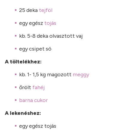
25 deka
tejföl
egy egész
tojás
kb. 5-8 deka olvasztott vaj
egy csipet só
A töltelékhez:
kb. 1- 1,5 kg magozott
meggy
őrölt
fahéj
barna cukor
A lekenéshez:
egy egész tojás