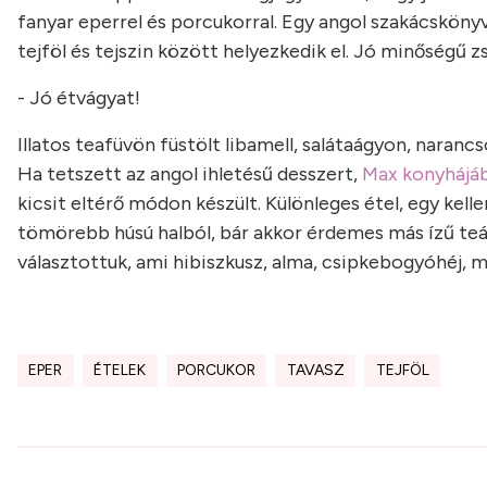
fanyar eperrel és porcukorral. Egy angol szakácsköny
tejföl és tejszin között helyezkedik el. Jó minőségű zs
- Jó étvágyat!
Illatos teafüvön füstölt libamell, salátaágyon, naranc
Ha tetszett az angol ihletésű desszert,
Max konyhájábó
kicsit eltérő módon készült. Különleges étel, egy kell
tömörebb húsú halból, bár akkor érdemes más ízű teát
választottuk, ami hibiszkusz, alma, csipkebogyóhéj, maz
EPER
ÉTELEK
PORCUKOR
TAVASZ
TEJFÖL