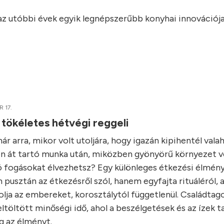
 az utóbbi évek egyik legnépszerűbb konyhai innovációja
 17.
 tökéletes hétvégi reggeli
r arra, mikor volt utoljára, hogy igazán kipihentél vala
n át tartó munka után, miközben gyönyörű környezet ve
ó fogásokat élvezhetsz? Egy különleges étkezési élmény
 pusztán az étkezésről szól, hanem egyfajta rituáléról, 
lja az embereket, korosztálytól függetlenül. Családtago
ltöltött minőségi idő, ahol a beszélgetések és az ízek t
 az élményt.