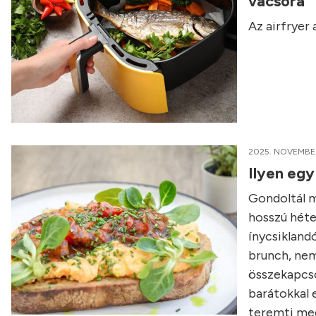
vacsora
Az airfryer
2025. NOVEMBER
Ilyen egy
Gondoltál má
hosszú héte
ínycsikland
brunch, nem
összekapcso
barátokkal e
teremti meg