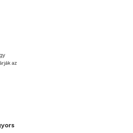
egy
rják az
gyors