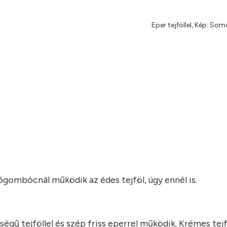
Eper tejföllel, Kép: So
úrógombócnál működik az édes tejföl, úgy ennél is.
 tejföllel és szép friss eperrel működik. Krémes tejfö