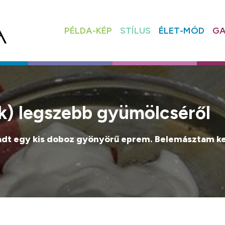
PÉLDA-KÉP
STÍLUS
ÉLET-MÓD
GA
ik) legszebb gyümölcséről
adt egy kis doboz gyönyörű eprem. Belemásztam ke