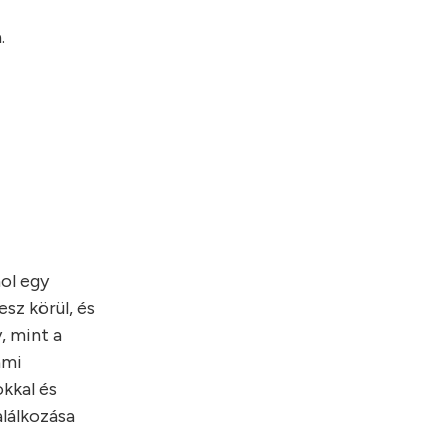
.
hol egy
sz körül, és
, mint a
ami
kkal és
alálkozása