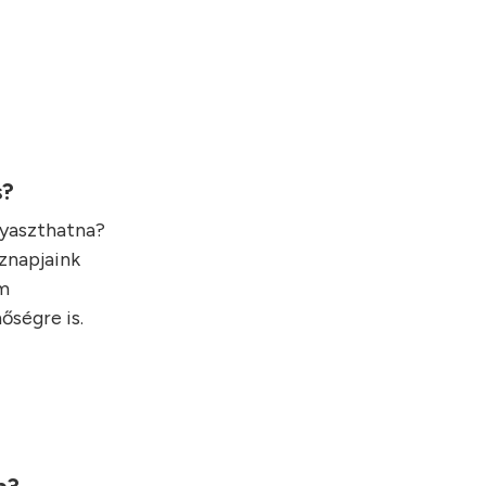
s?
gyaszthatna?
öznapjaink
em
őségre is.