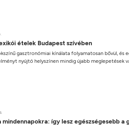
.
exikói ételek Budapest szívében
kszínű gasztronómiai kínálata folyamatosan bővül, és 
élményt nyújtó helyszínen mindig újabb meglepetések vá
6.
a mindennapokra: így lesz egészségesebb a 