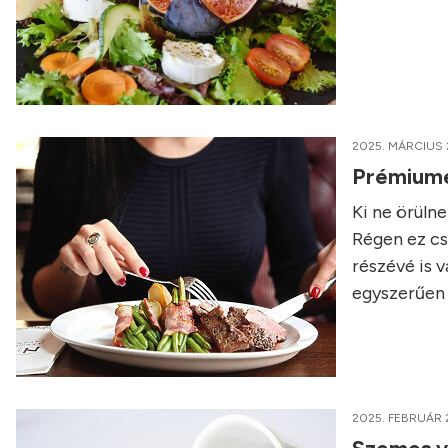
2025. MÁRCIUS 
Prémiumét
Ki ne örüln
Régen ez cs
részévé is v
egyszerűen 
2025. FEBRUÁR 