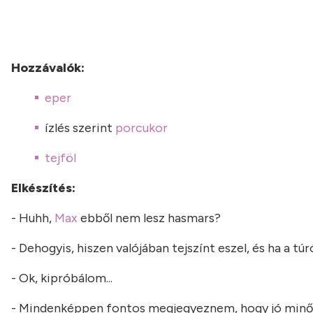
Hozzávalók:
eper
ízlés szerint
porcukor
tejföl
Elkészítés:
- Huhh,
Max
ebből nem lesz hasmars?
- Dehogyis, hiszen valójában tejszínt eszel, és ha a t
- Ok, kipróbálom...
- Mindenképpen fontos megjegyeznem, hogy jó minőségű