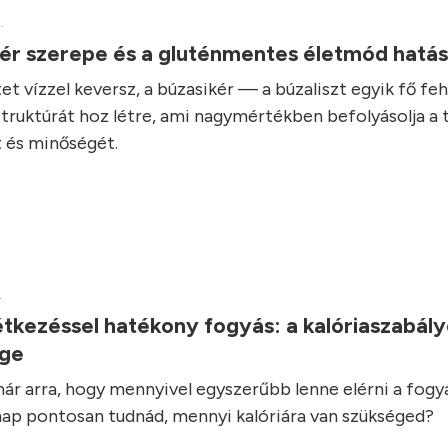
.
kér szerepe és a gluténmentes életmód hatá
et vízzel keversz, a búzasikér — a búzaliszt egyik fő fe
struktúrát hoz létre, ami nagymértékben befolyásolja a 
 és minőségét.
.
tkezéssel hatékony fogyás: a kalóriaszabál
ége
ár arra, hogy mennyivel egyszerűbb lenne elérni a fogyás
ap pontosan tudnád, mennyi kalóriára van szükséged?