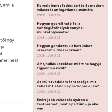
, ami a
Korcolt lemezfedés: tartós és modern
választás az ingatlanok számára
2026. JÚLIUS 24.
Hogyan gyorsítható fel a
vendéglátóhelyek konyhai
munkafolyamata?
2026. JÚLIUS 23.
ltől egy
Hogyan gondozzuk a kertünket
gy
szárazabb időszakokban?
át
2026. JÚLIUS 23.
bamellhez!
A hajhullás kezelése: miért ne hagyja
figyelmen kívül?
2026. JÚLIUS 23.
Az ízületvédelem fontossága: mit
tehetsz fiatalon a porckopás ellen?
2026. JÚLIUS 22.
Ezért jobb választás nyáron a
testpermet, mint a parfüm – jó oka
van