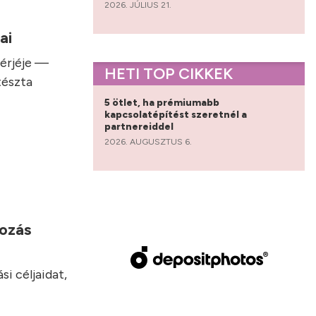
2026. JÚLIUS 21.
sai
hérjéje —
HETI TOP CIKKEK
tészta
5 ötlet, ha prémiumabb
kapcsolatépítést szeretnél a
partnereiddel
2026. AUGUSZTUS 6.
yozás
i céljaidat,