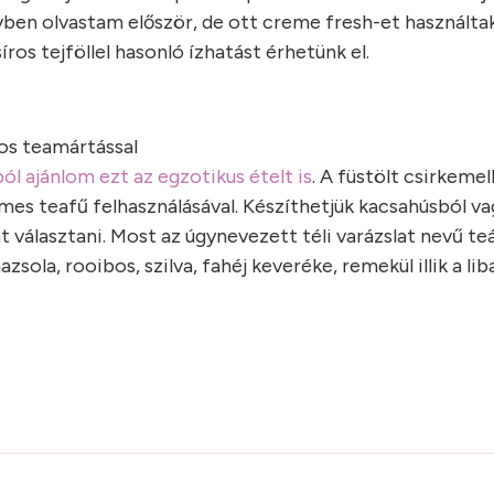
vben olvastam először, de ott creme fresh-et használtak
íros tejföllel hasonló ízhatást érhetünk el.
sos teamártással
l ajánlom ezt az egzotikus ételt is
. A füstölt csirkemel
emes teafű felhasználásával. Készíthetjük kacsahúsból va
 választani. Most az úgynevezett téli varázslat nevű te
sola, rooibos, szilva, fahéj keveréke, remekül illik a li