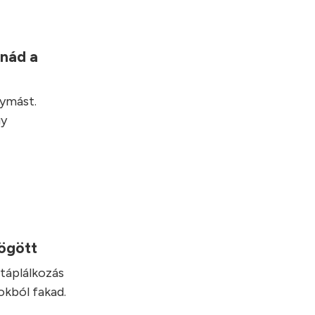
lnád a
gymást.
gy
mögött
táplálkozás
okból fakad.