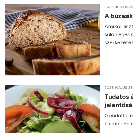
2026. JÚNIUS 25
A búzasi
Amikor liszt
különleges 
szerkezetét
2026. MÁJUS 28
Tudatos é
jelentős
Gondoltál m
ha minden n