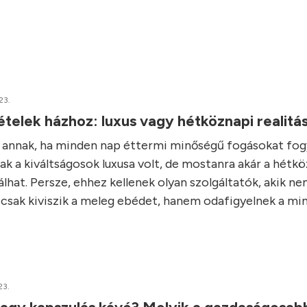
23.
elek házhoz: luxus vagy hétköznapi realitá
e annak, ha minden nap éttermi minőségű fogásokat fo
ak a kiváltságosok luxusa volt, de mostanra akár a hétk
álhat. Persze, ehhez kellenek olyan szolgáltatók, akik n
csak kiviszik a meleg ebédet, hanem odafigyelnek a min
23.