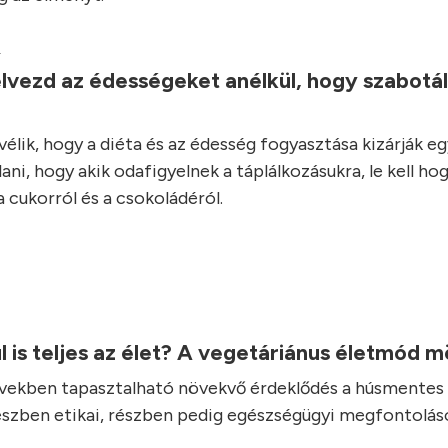
.
lvezd az édességeket anélkül, hogy szabotá
élik, hogy a diéta és az édesség fogyasztása kizárják e
ani, hogy akik odafigyelnek a táplálkozásukra, le kell ho
 cukorról és a csokoládéról.
l is teljes az élet? A vegetáriánus életmód 
vekben tapasztalható növekvő érdeklődés a húsmentes 
részben etikai, részben pedig egészségügyi megfontolás