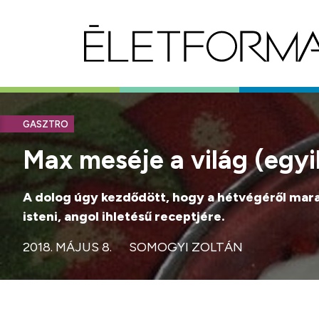
GASZTRO
Max meséje a világ (egy
A dolog úgy kezdődött, hogy a hétvégéről mar
isteni, angol ihletésű receptjére.
2018. MÁJUS 8.
SOMOGYI ZOLTÁN