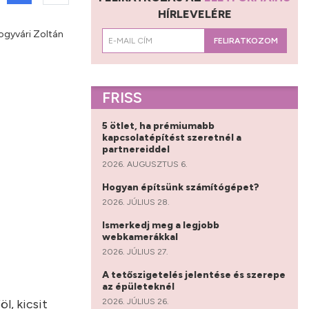
HÍRLEVELÉRE
mogyvári Zoltán
FELIRATKOZOM
FRISS
5 ötlet, ha prémiumabb
kapcsolatépítést szeretnél a
partnereiddel
2026. AUGUSZTUS 6.
Hogyan építsünk számítógépet?
2026. JÚLIUS 28.
Ismerkedj meg a legjobb
webkamerákkal
2026. JÚLIUS 27.
A tetőszigetelés jelentése és szerepe
az épületeknél
2026. JÚLIUS 26.
l, kicsit