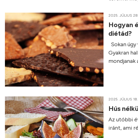
2025. JÚLIUS 28
Hogyan é
diétád?
Sokan úgy v
Gyakran hall
mondjanak a
2025. JÚLIUS 18.
Hús nélkü
Az utóbbi é
iránt, ami 