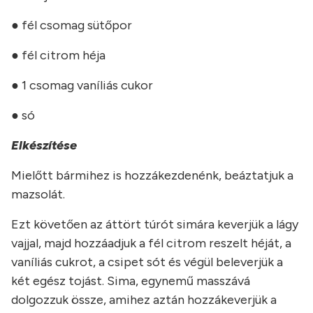
● fél csomag sütőpor
● fél citrom héja
● 1 csomag vaníliás cukor
● só
Elkészítése
Mielőtt bármihez is hozzákezdenénk, beáztatjuk a
mazsolát.
Ezt követően az áttört túrót simára keverjük a lágy
vajjal, majd hozzáadjuk a fél citrom reszelt héját, a
vaníliás cukrot, a csipet sót és végül beleverjük a
két egész tojást. Sima, egynemű masszává
dolgozzuk össze, amihez aztán hozzákeverjük a