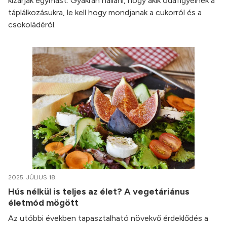
kizárják egymást. Gyakran hallani, hogy akik odafigyelnek a
táplálkozásukra, le kell hogy mondjanak a cukorról és a
csokoládéról.
2025. JÚLIUS 18.
Hús nélkül is teljes az élet? A vegetáriánus
életmód mögött
Az utóbbi években tapasztalható növekvő érdeklődés a