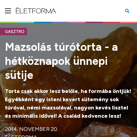
GASZTRO
Mazsolás túrótorta - a
hétköznapok ünnepi
sütije
Torta csak akkor lesz belőle, ha formába öntjük!
Egyébként egy isteni kevert sütemény sok
túróval, némi mazsolával, nagyon kevés lisztel
és minimális idővel! A család kedvence lesz!
2014. NOVEMBER 20.