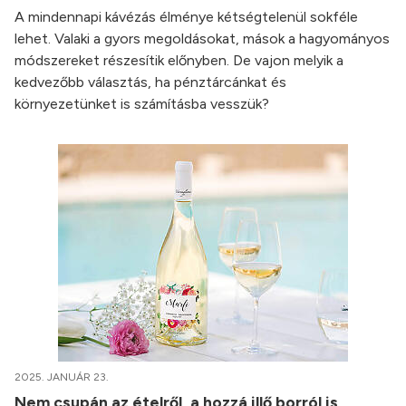
A mindennapi kávézás élménye kétségtelenül sokféle
lehet. Valaki a gyors megoldásokat, mások a hagyományos
módszereket részesítik előnyben. De vajon melyik a
kedvezőbb választás, ha pénztárcánkat és
környezetünket is számításba vesszük?
2025. JANUÁR 23.
Nem csupán az ételről, a hozzá illő borról is