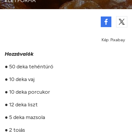
ÉLETFORMA
Kép: Pixabay
Hozzávalók
● 50 deka tehéntúró
● 10 deka vaj
● 10 deka porcukor
● 12 deka liszt
● 5 deka mazsola
● 2 tojás