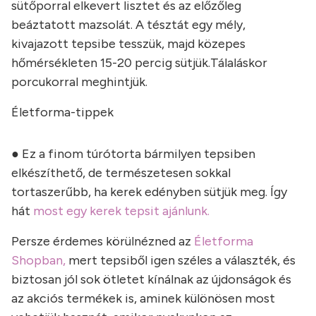
sütőporral elkevert lisztet és az előzőleg
beáztatott mazsolát. A tésztát egy mély,
kivajazott tepsibe tesszük, majd közepes
hőmérsékleten 15-20 percig sütjük.Tálaláskor
porcukorral meghintjük.
Életforma-tippek
● Ez a finom túrótorta bármilyen tepsiben
elkészíthető, de természetesen sokkal
tortaszerűbb, ha kerek edényben sütjük meg. Így
hát
most egy kerek tepsit ajánlunk.
Persze érdemes körülnézned az
Életforma
Shopban,
mert tepsiből igen széles a választék, és
biztosan jól sok ötletet kínálnak az újdonságok és
az akciós termékek is, aminek különösen most