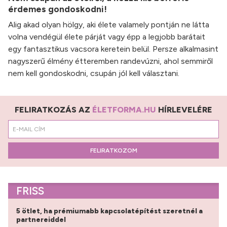
érdemes gondoskodni!
Alig akad olyan hölgy, aki élete valamely pontján ne látta
volna vendégül élete párját vagy épp a legjobb barátait
egy fantasztikus vacsora keretein belül. Persze alkalmasint
nagyszerű élmény étteremben randevúzni, ahol semmiről
nem kell gondoskodni, csupán jól kell választani.
FELIRATKOZÁS AZ
ÉLETFORMA.HU
HÍRLEVELÉRE
FELIRATKOZOM
FRISS
5 ötlet, ha prémiumabb kapcsolatépítést szeretnél a
partnereiddel