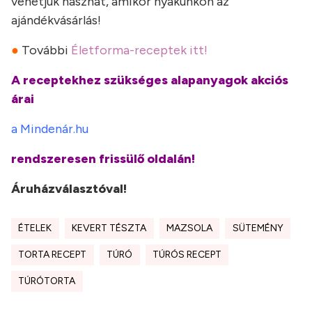
vehetjük hasznát, amikor nyakunkon az
ajándékvásárlás!
●
További
Életforma-receptek itt!
A receptekhez szükséges alapanyagok akciós
árai
a Mindenár.hu
rendszeresen frissülő oldalán!
Áruházválasztóval!
ÉTELEK
KEVERT TÉSZTA
MAZSOLA
SÜTEMÉNY
TORTA RECEPT
TÚRÓ
TÚRÓS RECEPT
TÚRÓTORTA