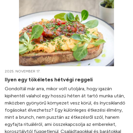
2025. NOVEMBER 17.
Ilyen egy tökéletes hétvégi reggeli
Gondoltál már arra, mikor volt utoljára, hogy igazán
kipihentél valahol egy hosszú héten át tartó munka után,
miközben gyönyörű környezet vesz körül, és ínycsiklandó
fogásokat élvezhetsz? Egy különleges étkezési élmény,
mint a brunch, nem pusztán az étkezésről szól, hanem
egyfajta rituáléról, ami összekapcsolja az embereket,
korosztálytól függetlenül. Családtagokkal és barátokkal