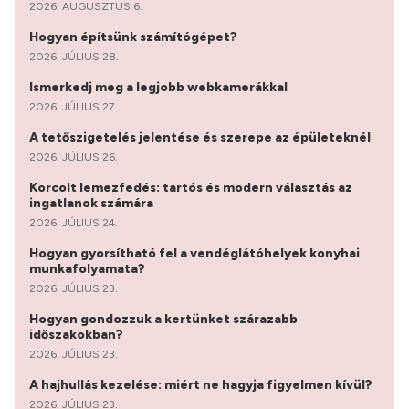
2026. AUGUSZTUS 6.
Hogyan építsünk számítógépet?
2026. JÚLIUS 28.
Ismerkedj meg a legjobb webkamerákkal
2026. JÚLIUS 27.
A tetőszigetelés jelentése és szerepe az épületeknél
2026. JÚLIUS 26.
Korcolt lemezfedés: tartós és modern választás az
ingatlanok számára
2026. JÚLIUS 24.
Hogyan gyorsítható fel a vendéglátóhelyek konyhai
munkafolyamata?
2026. JÚLIUS 23.
Hogyan gondozzuk a kertünket szárazabb
időszakokban?
2026. JÚLIUS 23.
A hajhullás kezelése: miért ne hagyja figyelmen kívül?
2026. JÚLIUS 23.