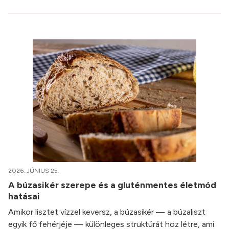
2026. JÚNIUS 25.
A búzasikér szerepe és a gluténmentes életmód
hatásai
Amikor lisztet vízzel keversz, a búzasikér — a búzaliszt
egyik fő fehérjéje — különleges struktúrát hoz létre, ami