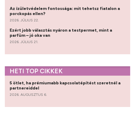
Az ízületvédelem fontossága: mit tehetsz fiatalon a
porckopás ellen?
2026. JÚLIUS 22.
Ezért jobb választás nyáron a testpermet, mint a
parfüm – jó oka van
2026. JÚLIUS 21.
HETI TOP CIKKEK
5 ötlet, ha prémiumabb kapcsolatépítést szeretnél a
partnereiddel
2026. AUGUSZTUS 6.