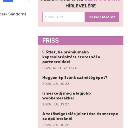
HÍRLEVELÉRE
jcsák Sándorné
FELIRATKOZOM
FRISS
5 ötlet, ha prémiumabb
kapcsolatépítést szeretnél a
partnereiddel
2026. AUGUSZTUS 6.
Hogyan építsünk számítógépet?
2026. JÚLIUS 28.
Ismerkedj meg a legjobb
webkamerákkal
2026. JÚLIUS 27.
A tetőszigetelés jelentése és szerepe
az épületeknél
2026. JÚLIUS 26.