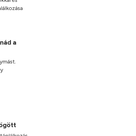
kkal és
alálkozása
lnád a
gymást.
gy
mögött
táplálkozás