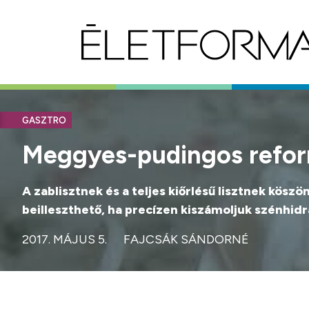
GASZTRO
Meggyes-pudingos refor
A zablisztnek és a teljes kiőrlésű lisztnek kös
beilleszthető, ha precízen kiszámoljuk szénhidr
2017. MÁJUS 5.
FAJCSÁK SÁNDORNÉ