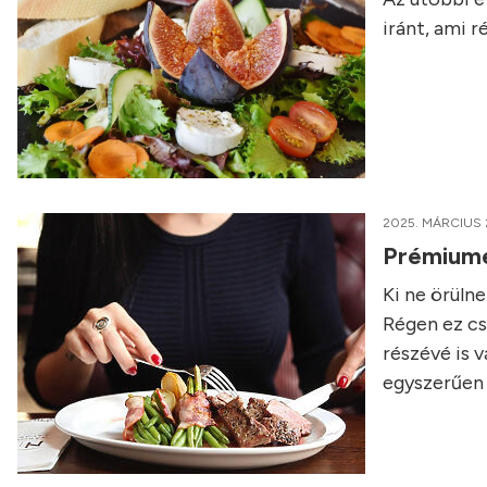
iránt, ami 
2025. MÁRCIUS 
Prémiumét
Ki ne örüln
Régen ez cs
részévé is v
egyszerűen 