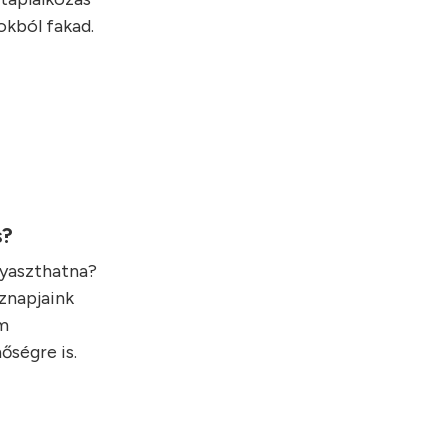
okból fakad.
s?
gyaszthatna?
öznapjaink
em
őségre is.