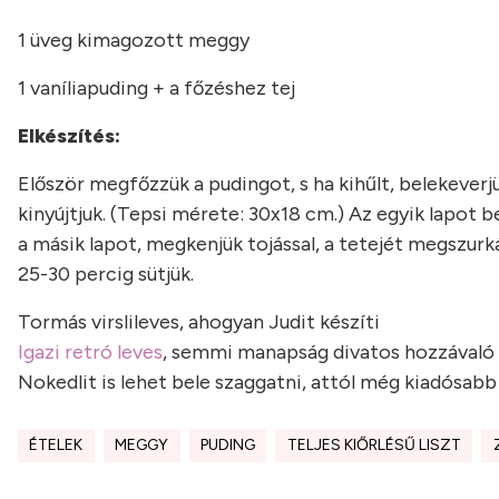
1 üveg kimagozott meggy
1 vaníliapuding + a főzéshez tej
Elkészítés:
Először megfőzzük a pudingot, s ha kihűlt, belekeverj
kinyújtjuk. (Tepsi mérete: 30x18 cm.) Az egyik lapot 
a másik lapot, megkenjük tojással, a tetejét megszurká
25-30 percig sütjük.
Tormás virslileves, ahogyan Judit készíti
Igazi retró leves
, semmi manapság divatos hozzávaló ni
Nokedlit is lehet bele szaggatni, attól még kiadósabb 
ÉTELEK
MEGGY
PUDING
TELJES KIŐRLÉSŰ LISZT