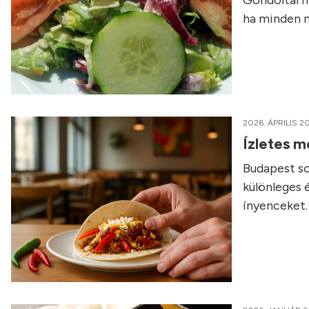
Gondoltál m
ha minden n
2026. ÁPRILIS 20
Ízletes m
Budapest so
különleges 
ínyenceket.