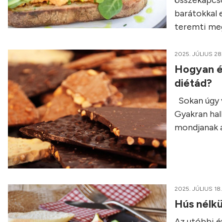
összekapcso
barátokkal e
teremti meg
2025. JÚLIUS 28
Hogyan é
diétád?
Sokan úgy v
Gyakran hall
mondjanak a
2025. JÚLIUS 18.
Hús nélkü
Az utóbbi é