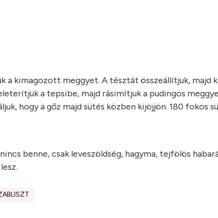
ük a kimagozott meggyet. A tésztát összeállítjuk, majd 
beleterítjük a tepsibe, majd rásimítjuk a pudingos meggy
ljuk, hogy a gőz majd sütés közben kijöjjön. 180 fokos s
ncs benne, csak leveszöldség, hagyma, tejfölös habarás 
lesz.
ZABLISZT