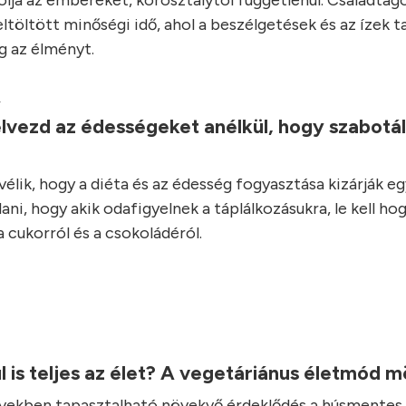
lja az embereket, korosztálytól függetlenül. Családtago
ltöltött minőségi idő, ahol a beszélgetések és az ízek t
 az élményt.
.
lvezd az édességeket anélkül, hogy szabotá
élik, hogy a diéta és az édesség fogyasztása kizárják e
ani, hogy akik odafigyelnek a táplálkozásukra, le kell ho
 cukorról és a csokoládéról.
l is teljes az élet? A vegetáriánus életmód 
vekben tapasztalható növekvő érdeklődés a húsmentes 