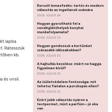
Korcolt lemezfedés: tartós és modern
választás az ingatlanok számára
2026. JÚLIUS 24.
Hogyan gyorsítható fel a
vendéglátóhelyek konyhai
munkafolyamata?
2026. JÚLIUS 23.
két lapba
Hogyan gondozzuk a kertünket
et. Rátesszük
szárazabb időszakokban?
ütőben kb.
2026. JÚLIUS 23.
A hajhullás kezelése: miért ne hagyja
figyelmen kívül?
2026. JÚLIUS 23.
és virsli.
Az ízületvédelem fontossága: mit
tehetsz fiatalon a porckopás ellen?
2026. JÚLIUS 22.
Ezért jobb választás nyáron a
testpermet, mint a parfüm – jó oka
van