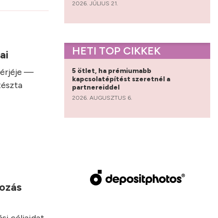
2026. JÚLIUS 21.
HETI TOP CIKKEK
sai
5 ötlet, ha prémiumabb
hérjéje —
kapcsolatépítést szeretnél a
tészta
partnereiddel
2026. AUGUSZTUS 6.
yozás