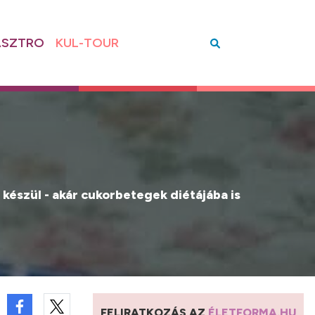
SZTRO
KUL-TOUR
 készül - akár cukorbetegek diétájába is
FELIRATKOZÁS AZ
ÉLETFORMA.HU