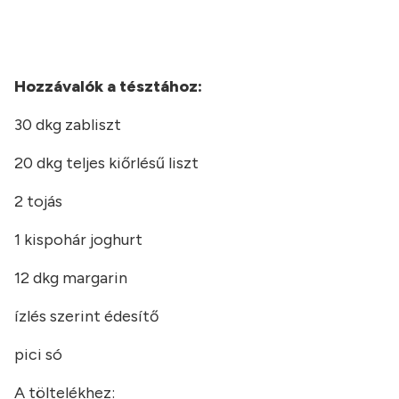
Hozzávalók a tésztához:
30 dkg zabliszt
20 dkg teljes kiőrlésű liszt
2 tojás
1 kispohár joghurt
12 dkg margarin
ízlés szerint édesítő
pici só
A töltelékhez: