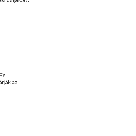
i céljaidat,
egy
rják az