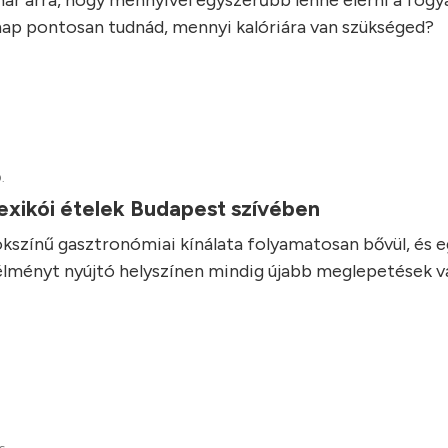
ár arra, hogy mennyivel egyszerűbb lenne elérni a fogyás
ap pontosan tudnád, mennyi kalóriára van szükséged?
.
exikói ételek Budapest szívében
kszínű gasztronómiai kínálata folyamatosan bővül, és 
élményt nyújtó helyszínen mindig újabb meglepetések vá