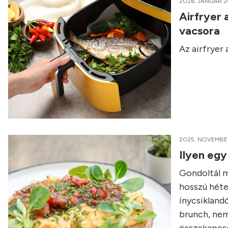
2026. JANUÁR 2
Airfryer 
vacsora
Az airfryer
2025. NOVEMBER
Ilyen egy
Gondoltál má
hosszú héte
ínycsikland
brunch, nem