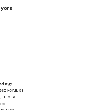
gyors
.
hol egy
sz körül, és
, mint a
ami