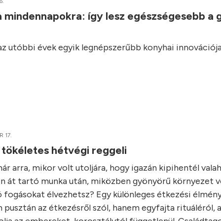
6.
a mindennapokra: így lesz egészségesebb a 
 az utóbbi évek egyik legnépszerűbb konyhai innovációja
 17.
 tökéletes hétvégi reggeli
r arra, mikor volt utoljára, hogy igazán kipihentél vala
n át tartó munka után, miközben gyönyörű környezet ve
ó fogásokat élvezhetsz? Egy különleges étkezési élmény
 pusztán az étkezésről szól, hanem egyfajta rituáléról, 