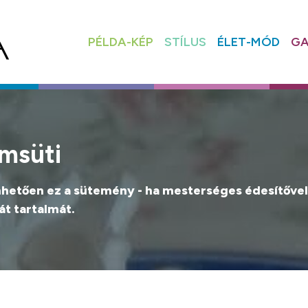
PÉLDA-KÉP
STÍLUS
ÉLET-MÓD
GA
msüti
zönhetően ez a sütemény - ha mesterséges édesítővel
át tartalmát.