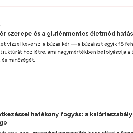
.
kér szerepe és a gluténmentes életmód hatá
et vízzel keversz, a búzasikér — a búzaliszt egyik fő fe
struktúrát hoz létre, ami nagymértékben befolyásolja a 
 és minőségét.
.
tkezéssel hatékony fogyás: a kalóriaszabál
ége