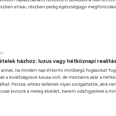
részben etikai, részben pedig egészségügyi megfontolás
23.
elek házhoz: luxus vagy hétköznapi realitá
e annak, ha minden nap éttermi minőségű fogásokat fo
ak a kiváltságosok luxusa volt, de mostanra akár a hétk
álhat. Persze, ehhez kellenek olyan szolgáltatók, akik n
csak kiviszik a meleg ebédet, hanem odafigyelnek a min