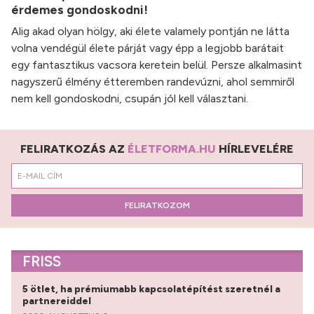
érdemes gondoskodni!
Alig akad olyan hölgy, aki élete valamely pontján ne látta
volna vendégül élete párját vagy épp a legjobb barátait
egy fantasztikus vacsora keretein belül. Persze alkalmasint
nagyszerű élmény étteremben randevúzni, ahol semmiről
nem kell gondoskodni, csupán jól kell választani.
FELIRATKOZÁS AZ
ÉLETFORMA.HU
HÍRLEVELÉRE
FELIRATKOZOM
FRISS
5 ötlet, ha prémiumabb kapcsolatépítést szeretnél a
partnereiddel