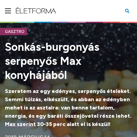
GASZTRO
Sonkás-burgonyás
serpenyős Max
konyhájából
Szeretem az egy edényes, serpenyős ételeket.
Semmi túlzás, elkészült, és abban az edényben
mehet is az asztalra: van benne tartalom,
energia, és egy baráti összejövetel része lehet.
Max szerint
30-35 perc alatt el is készül!