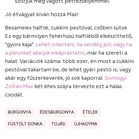
szórjuk meg vágott petrezselyemmel.
Jó étvágyat kíván hozzá Max!
Besameles halfilé, cukkíni pestóval, csőben sütve
Ez egy bármilyen fehérhúsú halfiléből elkészíthető,
“gyors kaja”.
Lehet villantani, ha vendég jön, vagy ha
a párunkat akarjuk elkápráztatni
, már ha szereti a
halat. Variációk száma: több ezer, én most a cukkíni
pestóval takartam be, de lehet gyári pestó is, vagy
akár egy fűszerkeverék, jó sok kaporral.
Somogyi
Zoltán Max
két éhes szájra tervezte ezt a halas
csodát.
BURGONYA
ÉDESBURGONYA
ÉTELEK
FÜSTÖLT SONKA
TOJÁS
ÚJHAGYMA