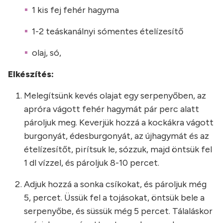
1 kis fej fehér hagyma
1-2 teáskanálnyi sómentes ételízesítő
olaj, só,
Elkészítés:
Melegítsünk kevés olajat egy serpenyőben, az
apróra vágott fehér hagymát pár perc alatt
pároljuk meg. Keverjük hozzá a kockákra vágott
burgonyát, édesburgonyát, az újhagymát és az
ételízesítőt, pirítsuk le, sózzuk, majd öntsük fel
1 dl vízzel, és pároljuk 8-10 percet.
Adjuk hozzá a sonka csíkokat, és pároljuk még
5, percet. Üssük fel a tojásokat, öntsük bele a
serpenyőbe, és süssük még 5 percet. Tálaláskor