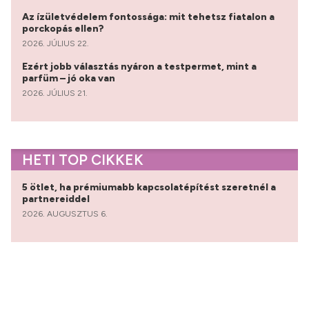
Az ízületvédelem fontossága: mit tehetsz fiatalon a
porckopás ellen?
2026. JÚLIUS 22.
Ezért jobb választás nyáron a testpermet, mint a
parfüm – jó oka van
2026. JÚLIUS 21.
HETI TOP CIKKEK
5 ötlet, ha prémiumabb kapcsolatépítést szeretnél a
partnereiddel
2026. AUGUSZTUS 6.