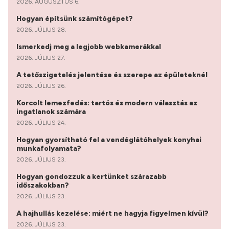
2026. AUGUSZTUS 6.
Hogyan építsünk számítógépet?
2026. JÚLIUS 28.
Ismerkedj meg a legjobb webkamerákkal
2026. JÚLIUS 27.
A tetőszigetelés jelentése és szerepe az épületeknél
2026. JÚLIUS 26.
Korcolt lemezfedés: tartós és modern választás az
ingatlanok számára
2026. JÚLIUS 24.
Hogyan gyorsítható fel a vendéglátóhelyek konyhai
munkafolyamata?
2026. JÚLIUS 23.
Hogyan gondozzuk a kertünket szárazabb
időszakokban?
2026. JÚLIUS 23.
A hajhullás kezelése: miért ne hagyja figyelmen kívül?
2026. JÚLIUS 23.