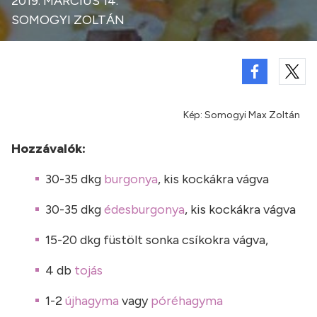
2019. MÁRCIUS 14.
SOMOGYI ZOLTÁN
Kép: Somogyi Max Zoltán
Hozzávalók:
30-35 dkg
burgonya
, kis kockákra vágva
30-35 dkg
édesburgonya
, kis kockákra vágva
15-20 dkg füstölt sonka csíkokra vágva,
4 db
tojás
1-2
újhagyma
vagy
póréhagyma