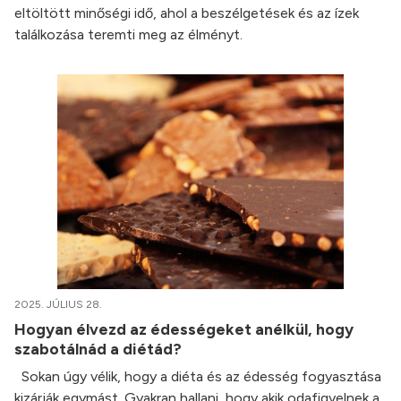
eltöltött minőségi idő, ahol a beszélgetések és az ízek
találkozása teremti meg az élményt.
2025. JÚLIUS 28.
Hogyan élvezd az édességeket anélkül, hogy
szabotálnád a diétád?
Sokan úgy vélik, hogy a diéta és az édesség fogyasztása
kizárják egymást. Gyakran hallani, hogy akik odafigyelnek a