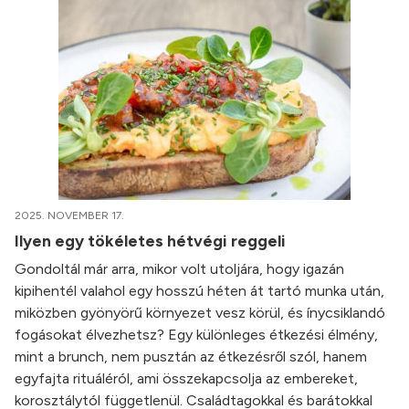
2025. NOVEMBER 17.
Ilyen egy tökéletes hétvégi reggeli
Gondoltál már arra, mikor volt utoljára, hogy igazán
kipihentél valahol egy hosszú héten át tartó munka után,
miközben gyönyörű környezet vesz körül, és ínycsiklandó
fogásokat élvezhetsz? Egy különleges étkezési élmény,
mint a brunch, nem pusztán az étkezésről szól, hanem
egyfajta rituáléról, ami összekapcsolja az embereket,
korosztálytól függetlenül. Családtagokkal és barátokkal