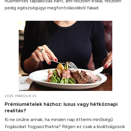
húsmentes táplálkozás iránt, ami részben etikai, részben
pedig egészségügyi megfontolásokból fakad.
2025. MÁRCIUS 23.
Prémiumételek házhoz: luxus vagy hétköznapi
realitás?
Ki ne örülne annak, ha minden nap éttermi minőségű
fogásokat fogyaszthatna? Régen ez csak a kiváltságosok