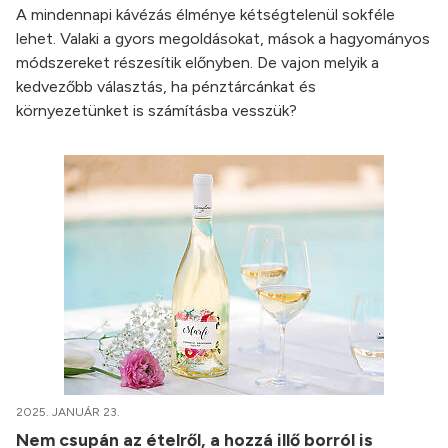
A mindennapi kávézás élménye kétségtelenül sokféle
lehet. Valaki a gyors megoldásokat, mások a hagyományos
módszereket részesítik előnyben. De vajon melyik a
kedvezőbb választás, ha pénztárcánkat és
környezetünket is számításba vesszük?
2025. JANUÁR 23.
Nem csupán az ételről, a hozzá illő borról is