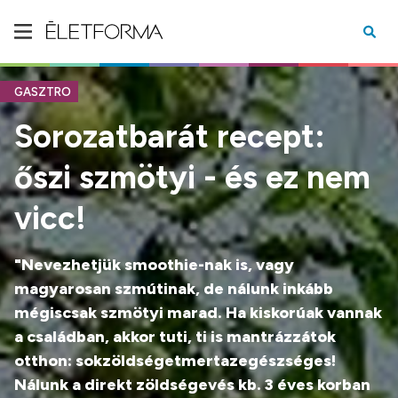
GASZTRO
Sorozatbarát recept:
őszi szmötyi - és ez nem
vicc!
"Nevezhetjük smoothie-nak is, vagy
magyarosan szmútinak, de nálunk inkább
mégiscsak szmötyi marad. Ha kiskorúak vannak
a családban, akkor tuti, ti is mantrázzátok
otthon: sokzöldségetmertazegészséges!
Nálunk a direkt zöldségevés kb. 3 éves korban