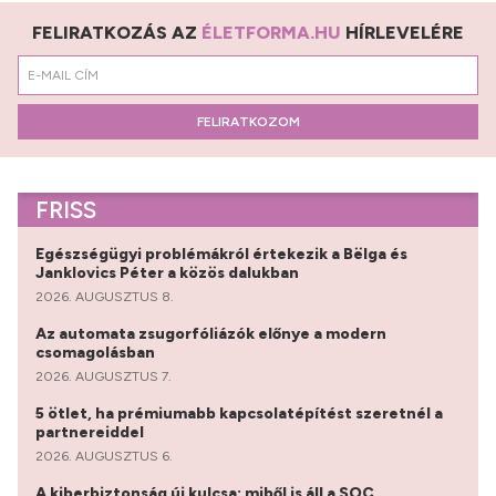
FELIRATKOZÁS AZ
ÉLETFORMA.HU
HÍRLEVELÉRE
FELIRATKOZOM
FRISS
Egészségügyi problémákról értekezik a Bëlga és
Janklovics Péter a közös dalukban
2026. AUGUSZTUS 8.
Az automata zsugorfóliázók előnye a modern
csomagolásban
2026. AUGUSZTUS 7.
5 ötlet, ha prémiumabb kapcsolatépítést szeretnél a
partnereiddel
2026. AUGUSZTUS 6.
A kiberbiztonság új kulcsa: miből is áll a SOC