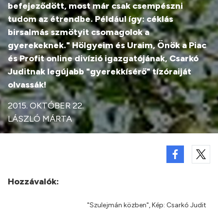
befejeződött, most már csak csempészni
tudom az étrendbe. Például így: céklás
birsalmás szmötyit csomagolok a
gyerekeknek." Hölgyeim és Uraim, Önök a Piac
és Profit online divízió igazgatójának, Csarkó
Juditnak legújabb "gyerekkísérő" tízóraiját
olvassák!
2015. OKTÓBER 22.
LÁSZLÓ MÁRTA
Hozzávalók:
"Szulejmán közben", Kép: Csarkó Judit