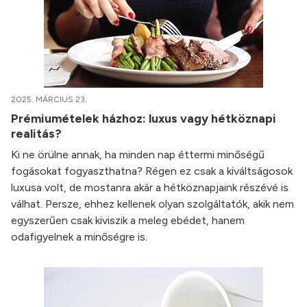
2025. MÁRCIUS 23.
Prémiumételek házhoz: luxus vagy hétköznapi
realitás?
Ki ne örülne annak, ha minden nap éttermi minőségű
fogásokat fogyaszthatna? Régen ez csak a kiváltságosok
luxusa volt, de mostanra akár a hétköznapjaink részévé is
válhat. Persze, ehhez kellenek olyan szolgáltatók, akik nem
egyszerűen csak kiviszik a meleg ebédet, hanem
odafigyelnek a minőségre is.