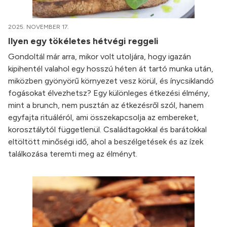
2025. NOVEMBER 17.
Ilyen egy tökéletes hétvégi reggeli
Gondoltál már arra, mikor volt utoljára, hogy igazán
kipihentél valahol egy hosszú héten át tartó munka után,
miközben gyönyörű környezet vesz körül, és ínycsiklandó
fogásokat élvezhetsz? Egy különleges étkezési élmény,
mint a brunch, nem pusztán az étkezésről szól, hanem
egyfajta rituáléról, ami összekapcsolja az embereket,
korosztálytól függetlenül. Családtagokkal és barátokkal
eltöltött minőségi idő, ahol a beszélgetések és az ízek
találkozása teremti meg az élményt.