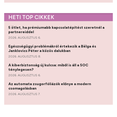
HETI TOP CIKKEK
5 ötlet, ha prémiumabb kapcsolatépítést szeretnél a
partnereiddel
2026. AUGUSZTUS 6.
Egészségügyi problémákról értekezik a Bëlga és
Janklovics Péter a közös dalukban
2026. AUGUSZTUS 8.
A kiberbiztonság új kulcsa: miből is áll a SOC
ténylegesen?
2026. AUGUSZTUS 6.
Az automata zsugorfóliázók előnye a modern
csomagolásban
2026. AUGUSZTUS 7.