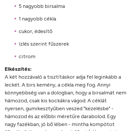
5 nagyobb birsalma
1 nagyobb cékla
cukor, édesítő
ízlés szerint fűszerek
citrom
Elkészítés:
A két hozzávaló a tisztításkor adja fel leginkább a
leckét. A birs kemény, a cékla meg fog. Annyi
könnyebbség van a dologban, hogy a birsalmát nem
hámozod, csak kis kockákra vágod. A céklát
nyersen, gumikesztyűben veszed "kezelésbe" -
hámozod és az előbbi méretűre darabolod. Egy
nagy fazékban, jó bő lében - mintha kompótot