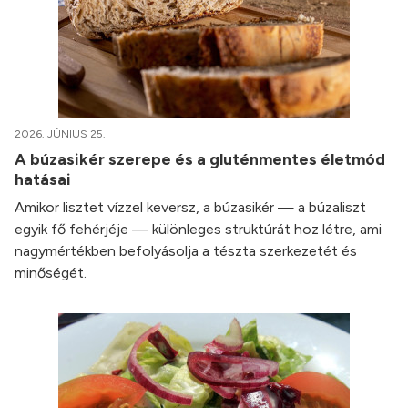
2026. JÚNIUS 25.
A búzasikér szerepe és a gluténmentes életmód
hatásai
Amikor lisztet vízzel keversz, a búzasikér — a búzaliszt
egyik fő fehérjéje — különleges struktúrát hoz létre, ami
nagymértékben befolyásolja a tészta szerkezetét és
minőségét.