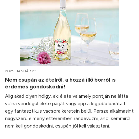
2025. JANUÁR 23.
Nem csupán az ételről, a hozzá illő borról is
érdemes gondoskodni!
Alig akad olyan hölgy, aki élete valamely pontján ne látta
volna vendégül élete párját vagy épp a legjobb barátait
egy fantasztikus vacsora keretein belül. Persze alkalmasint
nagyszerű élmény étteremben randevúzni, ahol semmiről
nem kell gondoskodni, csupán jól kell választani.