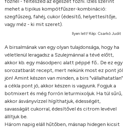
főznél - felteszed az egészet főzni. Ízlés szerint
mehet a tipikus kompótfűszer-kombináció:
szegfűszeg, fahéj, cukor (édesítő, helyettesítője,
vagy méz - ki mit szeret).
Ilyen lett! Kép: Csarkó Judit
A birsalmának van egy olyan tulajdonsága, hogy ha
véletlenül leragadsz a Szulejmánnal a tévé előtt,
akkor kb. egy másodperc alatt péppé fő... De ez egy
sorozatbarát recept, mert nekünk most ez pont jól
jön! Amint készen van minden, a birs "vállalhatatlan"
a cékla pont jó, akkor készen is vagyunk. Fogjuk a
botmixert és még forrón leturmixoljuk. Ha túl sűrű,
akkor ásványvízzel hígíthatjuk, édességét,
savasságát cukorral, édesítővel és citrom levével
állítjuk be.
Három napig eláll hűtőben, másnap hidegen kicsit