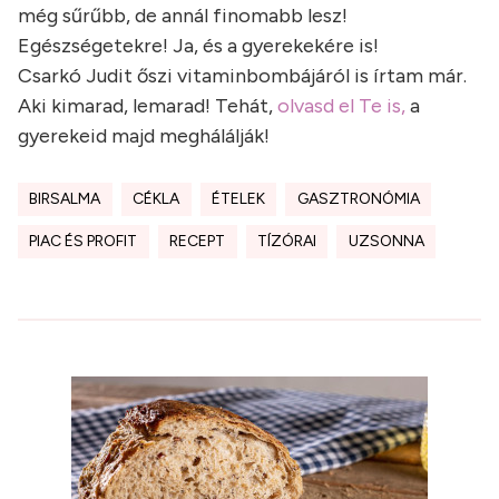
még sűrűbb, de annál finomabb lesz!
Egészségetekre! Ja, és a gyerekekére is!
Csarkó Judit őszi vitaminbombájáról is írtam már.
Aki kimarad, lemarad! Tehát,
olvasd el Te is,
a
gyerekeid majd meghálálják!
BIRSALMA
CÉKLA
ÉTELEK
GASZTRONÓMIA
PIAC ÉS PROFIT
RECEPT
TÍZÓRAI
UZSONNA