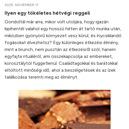
2025. NOVEMBER 17.
Ilyen egy tökéletes hétvégi reggeli
Gondoltál már arra, mikor volt utoljára, hogy igazán
kipihentél valahol egy hosszú héten át tartó munka után,
miközben gyönyörű környezet vesz körül, és ínycsiklandó
fogásokat élvezhetsz? Egy különleges étkezési élmény,
mint a brunch, nem pusztán az étkezésről szól, hanem
egyfajta rituáléról, ami összekapcsolja az embereket,
korosztálytól függetlenül. Családtagokkal és barátokkal
eltöltött minőségi idő, ahol a beszélgetések és az ízek
találkozása teremti meg az élményt.