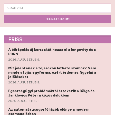
FELIRATKOZOM
FRISS
A bőrápolás új korszakát hozza el a longevity és a
PDRN
2026. AUGUSZTUS 9.
Mit jelentenek a tojásokon látható számok? Nem
minden tojás egyforma: ezért érdemes figyelni a
jelöléseket
2026. AUGUSZTUS 9.
Egészségügyi problémákról értekezik a Bëlga és
Janklovics Péter a közös dalukban
2026. AUGUSZTUS 8.
Az automata zsugorfóliázók előnye a modern
csomagolásban