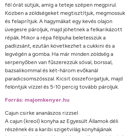
fél órát sütjük, amíg a teteje szépen megpirul.
Közben a zöldségeket megtisztítjuk, megmossuk
és felaprítjuk. A hagymákat egy kevés olajon
üvegesre pároljuk, majd jöhetnek a felkarikázott
répák. Mikor a répa félpuha beletesszük a
padlizsánt, ezután következhet a cukkini és a
legvégén a gomba. Ha már minden zöldség a
serpenyőben van fűszerezzük sóval, borssal,
bazsalikommal és két-három evőkanál
paradicsomszósszal. Kicsit összeforgatjuk, majd
felöntjük vízzel és 5-10 percig tovább pároljuk.
Forrás: majomkenyer.hu
Cajun csirke ananászos rizzsel
A cajun (kreol) konyha az Egyesült Államok déli
részének és a karibi szigetvilág konyhájának