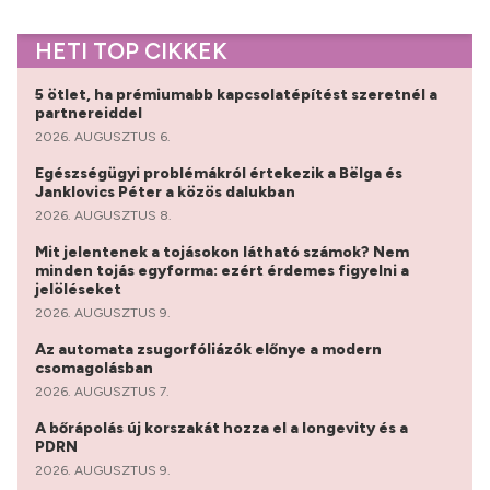
HETI TOP CIKKEK
5 ötlet, ha prémiumabb kapcsolatépítést szeretnél a
partnereiddel
2026. AUGUSZTUS 6.
Egészségügyi problémákról értekezik a Bëlga és
Janklovics Péter a közös dalukban
2026. AUGUSZTUS 8.
Mit jelentenek a tojásokon látható számok? Nem
minden tojás egyforma: ezért érdemes figyelni a
jelöléseket
2026. AUGUSZTUS 9.
Az automata zsugorfóliázók előnye a modern
csomagolásban
2026. AUGUSZTUS 7.
A bőrápolás új korszakát hozza el a longevity és a
PDRN
2026. AUGUSZTUS 9.