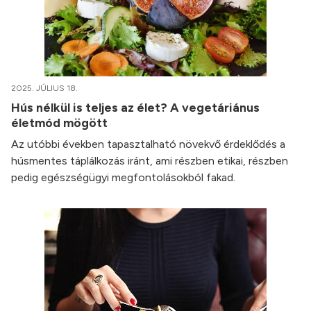
2025. JÚLIUS 18.
Hús nélkül is teljes az élet? A vegetáriánus
életmód mögött
Az utóbbi években tapasztalható növekvő érdeklődés a
húsmentes táplálkozás iránt, ami részben etikai, részben
pedig egészségügyi megfontolásokból fakad.