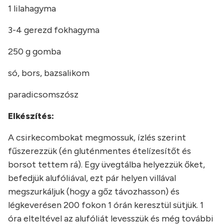
1 lilahagyma
3-4 gerezd fokhagyma
250 g gomba
só, bors, bazsalikom
paradicsomszósz
Elkészítés:
A csirkecombokat megmossuk, ízlés szerint
fűszerezzük (én gluténmentes ételízesítőt és
borsot tettem rá). Egy üvegtálba helyezzük őket,
befedjük alufóliával, ezt pár helyen villával
megszurkáljuk (hogy a gőz távozhasson) és
légkeverésen 200 fokon 1 órán keresztül sütjük. 1
óra elteltével az alufóliát levesszük és még további