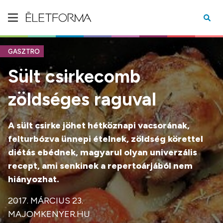
GASZTRO
Sült csirkecomb
zöldséges raguval
A sült csirke jöhet hétköznapi vacsorának,
felturbózva ünnepi ételnek, zöldség körettel
diétás ebédnek, magyarul olyan univerzális
recept, ami senkinek a repertoárjából nem
hiányozhat.
2017. MÁRCIUS 23.
MAJOMKENYER.HU