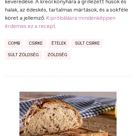
keveredése. A kreol konyhára a grillezett húsok és
halak, az édeskés, tartalmas mártások, és a sokféle
köret a jellemző.
Kipróbálásra mindenképpen
érdemes ez a recept.
COMB
CSIRKE
ÉTELEK
SÜLT CSIRKE
SÜLT ZÖLDSÉG
ZÖLDSÉG