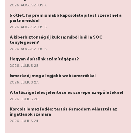
2026. AUGUSZTUS 7.
5 ötlet, ha prémiumabb kapcsolatépítést szeretnél a
partnereiddel
2026. AUGUSZTUS 6.
A kiberbiztonság új kulcsa: miből is áll a SOC
ténylegesen?
2026. AUGUSZTUS 6.
Hogyan építsünk számítógépet?
2026. JÚLIUS 28.
Ismerkedj meg a legjobb webkamerákkal
2026. JÚLIUS 27.
A tetőszigetelés jelentése és szerepe az épületeknél
2026. JÚLIUS 26.
Korcolt lemezfedés: tartós és modern választás az
ingatlanok számára
2026. JÚLIUS 24.