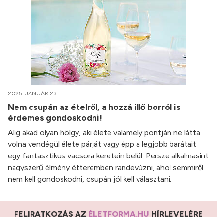
2025. JANUÁR 23.
Nem csupán az ételről, a hozzá illő borról is
érdemes gondoskodni!
Alig akad olyan hölgy, aki élete valamely pontján ne látta
volna vendégül élete párját vagy épp a legjobb barátait
egy fantasztikus vacsora keretein belül. Persze alkalmasint
nagyszerű élmény étteremben randevúzni, ahol semmiről
nem kell gondoskodni, csupán jól kell választani.
FELIRATKOZÁS AZ
ÉLETFORMA.HU
HÍRLEVELÉRE