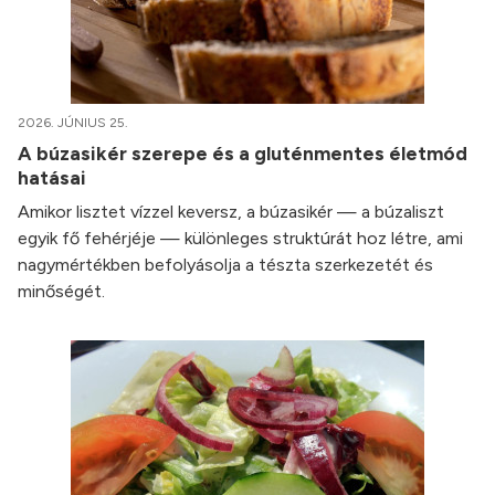
2026. JÚNIUS 25.
A búzasikér szerepe és a gluténmentes életmód
hatásai
Amikor lisztet vízzel keversz, a búzasikér — a búzaliszt
egyik fő fehérjéje — különleges struktúrát hoz létre, ami
nagymértékben befolyásolja a tészta szerkezetét és
minőségét.