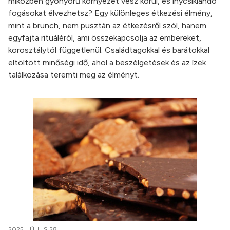
miközben gyönyörű környezet vesz körül, és ínycsiklandó
fogásokat élvezhetsz? Egy különleges étkezési élmény,
mint a brunch, nem pusztán az étkezésről szól, hanem
egyfajta rituáléról, ami összekapcsolja az embereket,
korosztálytól függetlenül. Családtagokkal és barátokkal
eltöltött minőségi idő, ahol a beszélgetések és az ízek
találkozása teremti meg az élményt.
2025. JÚLIUS 28.