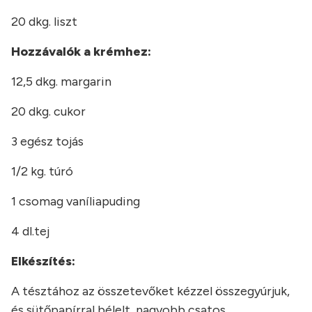
20 dkg. liszt
Hozzávalók a krémhez:
12,5 dkg. margarin
20 dkg. cukor
3 egész tojás
1/2 kg. túró
1 csomag vaníliapuding
4 dl.tej
Elkészítés:
A tésztához az összetevőket kézzel összegyúrjuk,
és sütőpapírral bélelt, nagyobb csatos