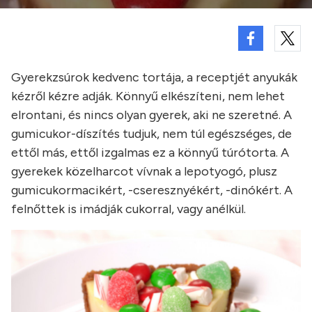
Gyerekzsúrok kedvenc tortája, a receptjét anyukák
kézről kézre adják. Könnyű elkészíteni, nem lehet
elrontani, és nincs olyan gyerek, aki ne szeretné. A
gumicukor-díszítés tudjuk, nem túl egészséges, de
ettől más, ettől izgalmas ez a könnyű túrótorta. A
gyerekek közelharcot vívnak a lepotyogó, plusz
gumicukormacikért, -cseresznyékért, -dinókért. A
felnőttek is imádják cukorral, vagy anélkül.