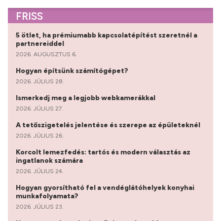
FRISS
5 ötlet, ha prémiumabb kapcsolatépítést szeretnél a
partnereiddel
2026. AUGUSZTUS 6.
Hogyan építsünk számítógépet?
2026. JÚLIUS 28.
Ismerkedj meg a legjobb webkamerákkal
2026. JÚLIUS 27.
A tetőszigetelés jelentése és szerepe az épületeknél
2026. JÚLIUS 26.
Korcolt lemezfedés: tartós és modern választás az
ingatlanok számára
2026. JÚLIUS 24.
Hogyan gyorsítható fel a vendéglátóhelyek konyhai
munkafolyamata?
2026. JÚLIUS 23.