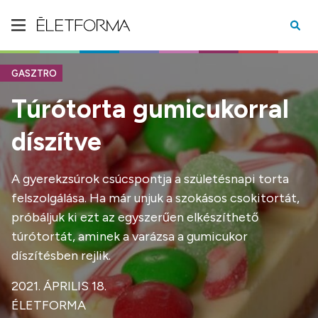
GASZTRO
Túrótorta gumicukorral
díszítve
A gyerekzsúrok csúcspontja a születésnapi torta
felszolgálása. Ha már unjuk a szokásos csokitortát,
próbáljuk ki ezt az egyszerűen elkészíthető
túrótortát, aminek a varázsa a gumicukor
díszítésben rejlik.
2021. ÁPRILIS 18.
ÉLETFORMA