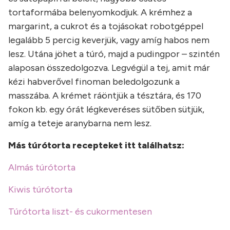
tortaformába belenyomkodjuk. A krémhez a
margarint, a cukrot és a tojásokat robotgéppel
legalább 5 percig keverjük, vagy amíg habos nem
lesz. Utána jöhet a túró, majd a pudingpor – szintén
alaposan összedolgozva. Legvégül a tej, amit már
kézi habverővel finoman beledolgozunk a
masszába. A krémet ráöntjük a tésztára, és 170
fokon kb. egy órát légkeveréses sütőben sütjük,
amíg a teteje aranybarna nem lesz.
Más túrótorta recepteket itt találhatsz:
Almás túrótorta
Kiwis túrótorta
Túrótorta liszt- és cukormentesen