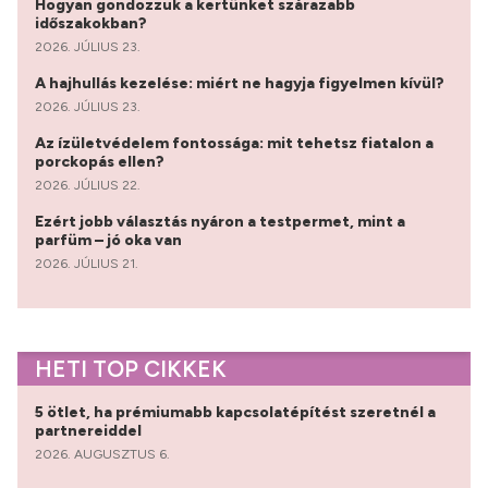
Hogyan gondozzuk a kertünket szárazabb
időszakokban?
2026. JÚLIUS 23.
A hajhullás kezelése: miért ne hagyja figyelmen kívül?
2026. JÚLIUS 23.
Az ízületvédelem fontossága: mit tehetsz fiatalon a
porckopás ellen?
2026. JÚLIUS 22.
Ezért jobb választás nyáron a testpermet, mint a
parfüm – jó oka van
2026. JÚLIUS 21.
HETI TOP CIKKEK
5 ötlet, ha prémiumabb kapcsolatépítést szeretnél a
partnereiddel
2026. AUGUSZTUS 6.