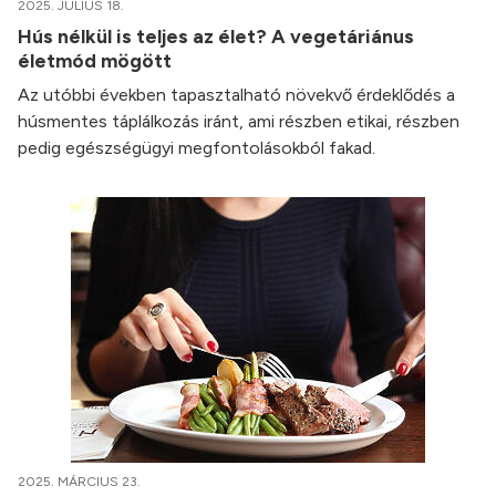
2025. JÚLIUS 18.
Hús nélkül is teljes az élet? A vegetáriánus
életmód mögött
Az utóbbi években tapasztalható növekvő érdeklődés a
húsmentes táplálkozás iránt, ami részben etikai, részben
pedig egészségügyi megfontolásokból fakad.
2025. MÁRCIUS 23.