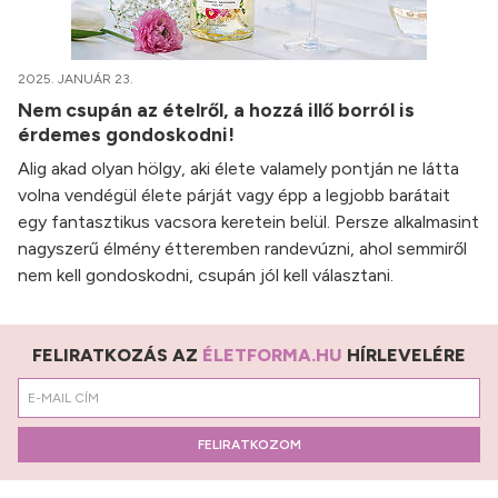
2025. JANUÁR 23.
Nem csupán az ételről, a hozzá illő borról is
érdemes gondoskodni!
Alig akad olyan hölgy, aki élete valamely pontján ne látta
volna vendégül élete párját vagy épp a legjobb barátait
egy fantasztikus vacsora keretein belül. Persze alkalmasint
nagyszerű élmény étteremben randevúzni, ahol semmiről
nem kell gondoskodni, csupán jól kell választani.
FELIRATKOZÁS AZ
ÉLETFORMA.HU
HÍRLEVELÉRE
FELIRATKOZOM