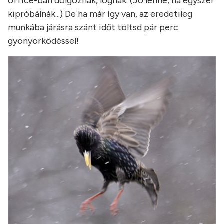
office-ban dolgoznak, lógnak. (Jó lenne, ha egyszer
kipróbálnák...) De ha már így van, az eredetileg
munkába járásra szánt időt töltsd pár perc
gyönyörködéssel!