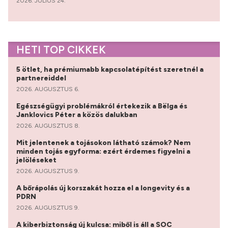
2026. JÚLIUS 24.
HETI TOP CIKKEK
5 ötlet, ha prémiumabb kapcsolatépítést szeretnél a
partnereiddel
2026. AUGUSZTUS 6.
Egészségügyi problémákról értekezik a Bëlga és
Janklovics Péter a közös dalukban
2026. AUGUSZTUS 8.
Mit jelentenek a tojásokon látható számok? Nem
minden tojás egyforma: ezért érdemes figyelni a
jelöléseket
2026. AUGUSZTUS 9.
A bőrápolás új korszakát hozza el a longevity és a
PDRN
2026. AUGUSZTUS 9.
A kiberbiztonság új kulcsa: miből is áll a SOC