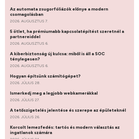
Az automata zsugorfóliázók előnye a modern
csomagolásban
2026. AUGUSZTUS 7.
5 ötlet, ha prémiumabb kapcsolatépítést szeretnél a
partnereiddel
2026. AUGUSZTUS 6.
A kiberbiztonság új kulcsa: miből is áll a SOC
ténylegesen?
2026. AUGUSZTUS 6.
Hogyan építsünk számítógépet?
2026. JÚLIUS 28.
Ismerkedj meg a legjobb webkamerákkal
2026. JÚLIUS 27.
A tetőszigetelés jelentése és szerepe az épületeknél
2026. JÚLIUS 26.
Korcolt lemezfedés: tartós és modern választás az
ingatlanok számára