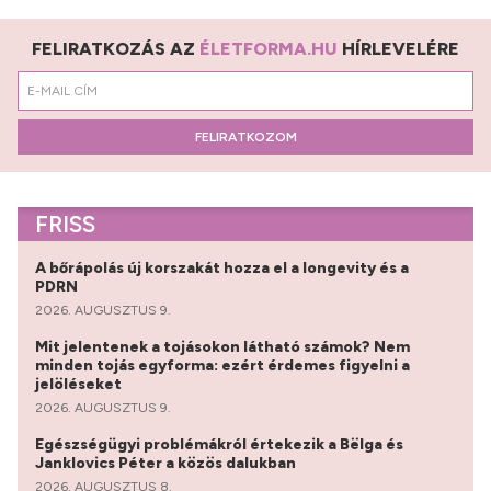
FELIRATKOZÁS AZ
ÉLETFORMA.HU
HÍRLEVELÉRE
FELIRATKOZOM
FRISS
A bőrápolás új korszakát hozza el a longevity és a
PDRN
2026. AUGUSZTUS 9.
Mit jelentenek a tojásokon látható számok? Nem
minden tojás egyforma: ezért érdemes figyelni a
jelöléseket
2026. AUGUSZTUS 9.
Egészségügyi problémákról értekezik a Bëlga és
Janklovics Péter a közös dalukban
2026. AUGUSZTUS 8.