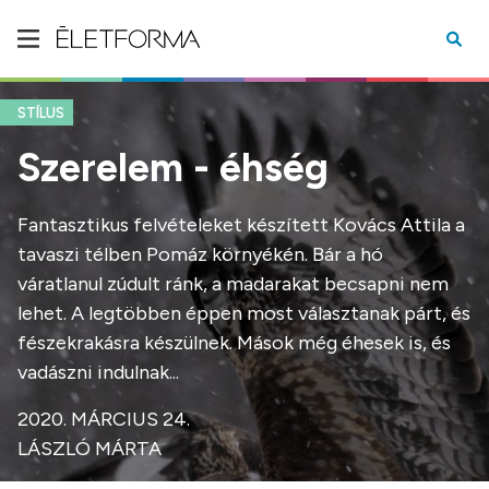
STÍLUS
Szerelem - éhség
Fantasztikus felvételeket készített Kovács Attila a
tavaszi télben Pomáz környékén. Bár a hó
váratlanul zúdult ránk, a madarakat becsapni nem
lehet. A legtöbben éppen most választanak párt, és
fészekrakásra készülnek. Mások még éhesek is, és
vadászni indulnak...
2020. MÁRCIUS 24.
LÁSZLÓ MÁRTA