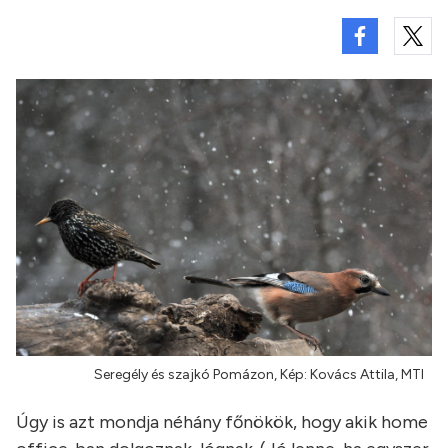
Seregély és szajkó Pomázon, Kép: Kovács Attila, MTI
Úgy is azt mondja néhány főnökök, hogy akik home