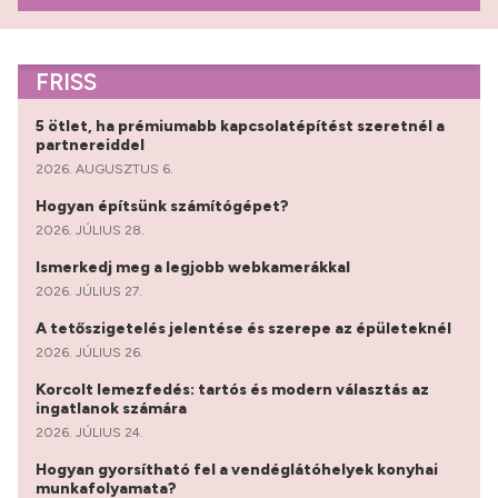
FRISS
5 ötlet, ha prémiumabb kapcsolatépítést szeretnél a
partnereiddel
2026. AUGUSZTUS 6.
Hogyan építsünk számítógépet?
2026. JÚLIUS 28.
Ismerkedj meg a legjobb webkamerákkal
2026. JÚLIUS 27.
A tetőszigetelés jelentése és szerepe az épületeknél
2026. JÚLIUS 26.
Korcolt lemezfedés: tartós és modern választás az
ingatlanok számára
2026. JÚLIUS 24.
Hogyan gyorsítható fel a vendéglátóhelyek konyhai
munkafolyamata?