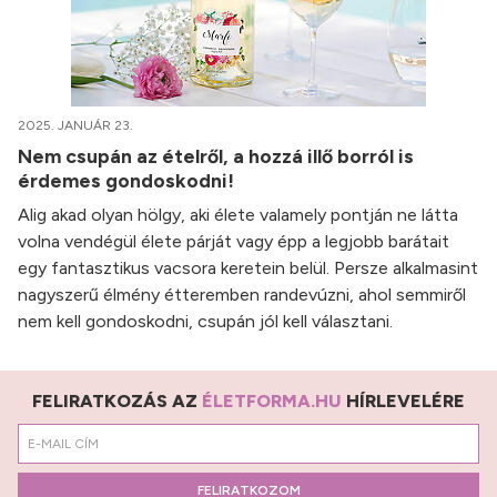
2025. JANUÁR 23.
Nem csupán az ételről, a hozzá illő borról is
érdemes gondoskodni!
Alig akad olyan hölgy, aki élete valamely pontján ne látta
volna vendégül élete párját vagy épp a legjobb barátait
egy fantasztikus vacsora keretein belül. Persze alkalmasint
nagyszerű élmény étteremben randevúzni, ahol semmiről
nem kell gondoskodni, csupán jól kell választani.
FELIRATKOZÁS AZ
ÉLETFORMA.HU
HÍRLEVELÉRE
FELIRATKOZOM