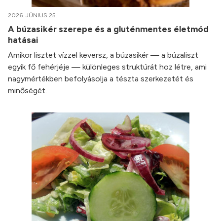
2026. JÚNIUS 25.
A búzasikér szerepe és a gluténmentes életmód
hatásai
Amikor lisztet vízzel keversz, a búzasikér — a búzaliszt
egyik fő fehérjéje — különleges struktúrát hoz létre, ami
nagymértékben befolyásolja a tészta szerkezetét és
minőségét.