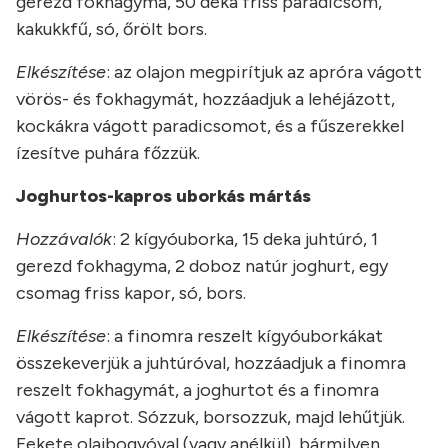
gerezd fokhagyma, 50 deka friss paradicsom,
kakukkfű, só, őrölt bors.
Elkészítése
: az olajon megpirítjuk az apróra vágott
vörös- és fokhagymát, hozzáadjuk a lehéjázott,
kockákra vágott paradicsomot, és a fűszerekkel
ízesítve puhára főzzük.
Joghurtos-kapros uborkás mártás
Hozzávalók
: 2 kígyóuborka, 15 deka juhtúró, 1
gerezd fokhagyma, 2 doboz natúr joghurt, egy
csomag friss kapor, só, bors.
Elkészítése
: a finomra reszelt kígyóuborkákat
összekeverjük a juhtúróval, hozzáadjuk a finomra
reszelt fokhagymát, a joghurtot és a finomra
vágott kaprot. Sózzuk, borsozzuk, majd lehűtjük.
Fekete olajbogyóval (vagy anélkül), bármilyen