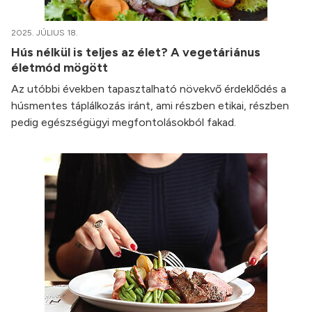
2025. JÚLIUS 18.
Hús nélkül is teljes az élet? A vegetáriánus
életmód mögött
Az utóbbi években tapasztalható növekvő érdeklődés a
húsmentes táplálkozás iránt, ami részben etikai, részben
pedig egészségügyi megfontolásokból fakad.