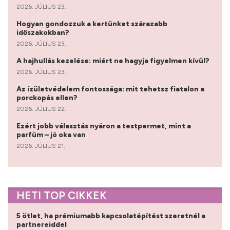
2026. JÚLIUS 23.
Hogyan gondozzuk a kertünket szárazabb
időszakokban?
2026. JÚLIUS 23.
A hajhullás kezelése: miért ne hagyja figyelmen kívül?
2026. JÚLIUS 23.
Az ízületvédelem fontossága: mit tehetsz fiatalon a
porckopás ellen?
2026. JÚLIUS 22.
Ezért jobb választás nyáron a testpermet, mint a
parfüm – jó oka van
2026. JÚLIUS 21.
HETI TOP CIKKEK
5 ötlet, ha prémiumabb kapcsolatépítést szeretnél a
partnereiddel