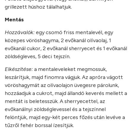
grillezett húshoz tálalhatjuk.
Mentás
Hozzávalók:
egy csomó friss mentalevél, egy
közepes vöröshagyma, 2 evőkanál olívaolaj, 1
evőkanál cukor, 2 evőkanál sherryecet és 1 evőkanál
zöldségleves, 5 deci tejszín.
Elkészítése:
a mentaleveleket megmossuk,
leszárítjuk, majd finomra vágjuk. Az apróra vágott
vöröshagymát az olívaolajon üvegesre párolunk,
hozzáadjuk a cukrot, majd állandó keverés mellett a
mentát is beletesszük. A sherryecettel, az
evőkanálnyi zöldséglevessel és a tejszínnel
felöntjük, majd egy-két perces főzés után levéve a
tűzről fehér borssal ízesítjük.