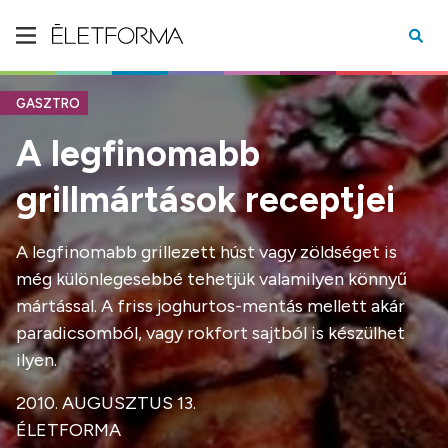
GASZTRO
A legfinomabb
grillmártások receptjei
A legfinomabb grillezett húst vagy zöldséget is
még különlegesebbé tehetjük valamilyen könnyű
mártással. A friss joghurtos-mentás mellett akár
paradicsomból, vagy rokfort sajtból is készülhet
ilyen.
2010. AUGUSZTUS 13.
ÉLETFORMA