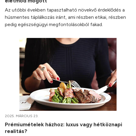
életmód mögött
Az utóbbi években tapasztalható növekvő érdeklődés a
húsmentes táplálkozás iránt, ami részben etikai, részben
pedig egészségügyi megfontolásokból fakad.
2025. MÁRCIUS 23.
Prémiumételek házhoz: luxus vagy hétköznapi
realitás?