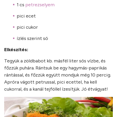
1 cs
petrezselyem
pici ecet
pici cukor
ízlés szerint só
Elkészítés:
Tegyük a zöldbabot kb. másfél liter sós vízbe, és
főzzük puhára. Rántsuk be egy hagymás-paprikás
rántással, és főzzük együtt mondjuk még 10 percig.
Apróra vágott petrussal, pici ecettel, ha kell
cukorral, és a kanál tejföllel ízesítjük. Jó étvágyat!