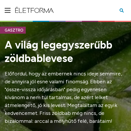
GASZTRO
A világ legegyszerűbb
zöldbablevese
Előfordul, hogy az embernek nincs ideje semmire,
de annyira jól esne valami finomság. Ebben az
"össze-vissza időjárásban" pedig egyenesen
kívánom a nem túl tartalmas, de azért lelket
átmelengető, jó kis levest. Megtaláltam az egyik
kedvencemet. Friss zöldbab még nincs, de
bizalommal: arccal a mélyhűtő felé, barátaim!