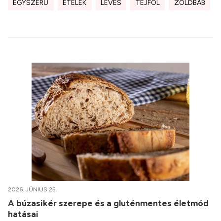
EGYSZERŰ
ÉTELEK
LEVES
TEJFÖL
ZÖLDBAB
2026. JÚNIUS 25.
A búzasikér szerepe és a gluténmentes életmód
hatásai