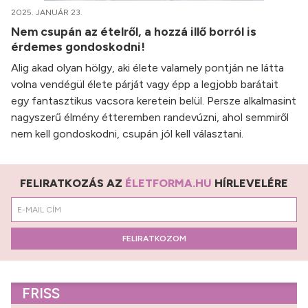
2025. JANUÁR 23.
Nem csupán az ételről, a hozzá illő borról is
érdemes gondoskodni!
Alig akad olyan hölgy, aki élete valamely pontján ne látta
volna vendégül élete párját vagy épp a legjobb barátait
egy fantasztikus vacsora keretein belül. Persze alkalmasint
nagyszerű élmény étteremben randevúzni, ahol semmiről
nem kell gondoskodni, csupán jól kell választani.
FELIRATKOZÁS AZ
ÉLETFORMA.HU
HÍRLEVELÉRE
FELIRATKOZOM
FRISS