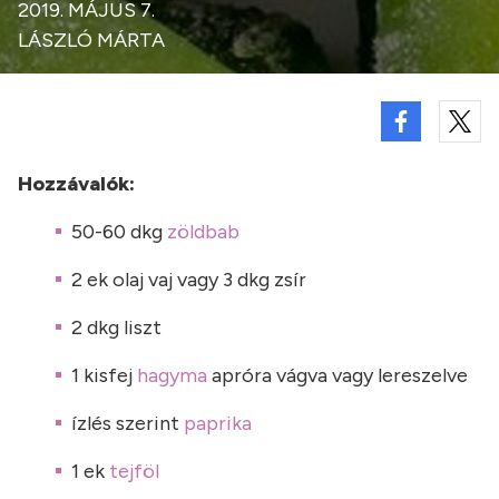
2019. MÁJUS 7.
LÁSZLÓ MÁRTA
Hozzávalók:
50-60 dkg
zöldbab
2 ek olaj vaj vagy 3 dkg zsír
2 dkg liszt
1 kisfej
hagyma
apróra vágva vagy lereszelve
ízlés szerint
paprika
1 ek
tejföl