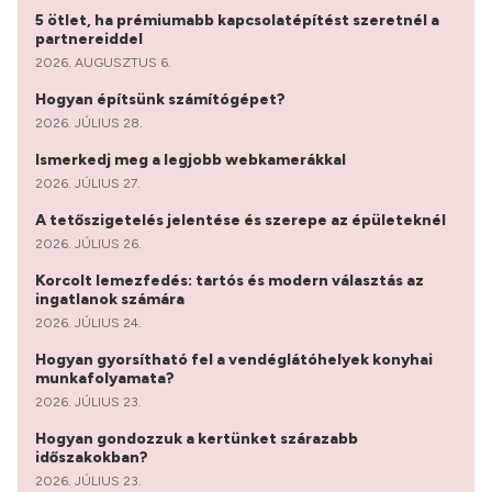
5 ötlet, ha prémiumabb kapcsolatépítést szeretnél a
partnereiddel
2026. AUGUSZTUS 6.
Hogyan építsünk számítógépet?
2026. JÚLIUS 28.
Ismerkedj meg a legjobb webkamerákkal
2026. JÚLIUS 27.
A tetőszigetelés jelentése és szerepe az épületeknél
2026. JÚLIUS 26.
Korcolt lemezfedés: tartós és modern választás az
ingatlanok számára
2026. JÚLIUS 24.
Hogyan gyorsítható fel a vendéglátóhelyek konyhai
munkafolyamata?
2026. JÚLIUS 23.
Hogyan gondozzuk a kertünket szárazabb
időszakokban?
2026. JÚLIUS 23.