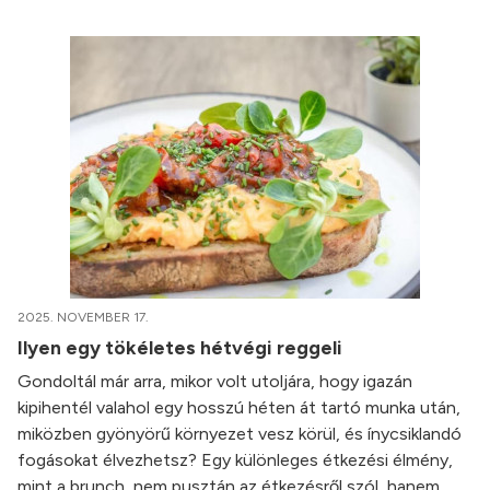
2025. NOVEMBER 17.
Ilyen egy tökéletes hétvégi reggeli
Gondoltál már arra, mikor volt utoljára, hogy igazán
kipihentél valahol egy hosszú héten át tartó munka után,
miközben gyönyörű környezet vesz körül, és ínycsiklandó
fogásokat élvezhetsz? Egy különleges étkezési élmény,
mint a brunch, nem pusztán az étkezésről szól, hanem