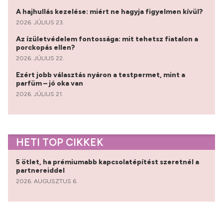
A hajhullás kezelése: miért ne hagyja figyelmen kívül?
2026. JÚLIUS 23.
Az ízületvédelem fontossága: mit tehetsz fiatalon a
porckopás ellen?
2026. JÚLIUS 22.
Ezért jobb választás nyáron a testpermet, mint a
parfüm – jó oka van
2026. JÚLIUS 21.
HETI TOP CIKKEK
5 ötlet, ha prémiumabb kapcsolatépítést szeretnél a
partnereiddel
2026. AUGUSZTUS 6.