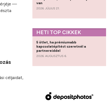
van
hérjéje —
2026. JÚLIUS 21.
tészta
HETI TOP CIKKEK
5 ötlet, ha prémiumabb
kapcsolatépítést szeretnél a
partnereiddel
2026. AUGUSZTUS 6.
yozás
i céljaidat,