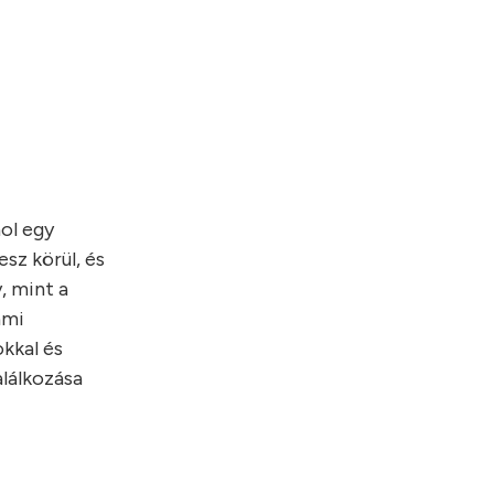
hol egy
sz körül, és
, mint a
ami
kkal és
alálkozása