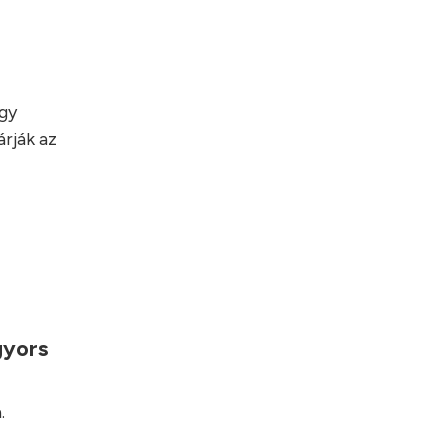
egy
rják az
gyors
.