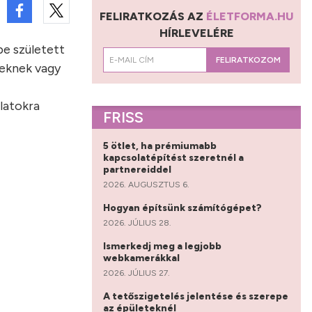
FELIRATKOZÁS AZ
ÉLETFORMA.HU
HÍRLEVELÉRE
be született
FELIRATKOZOM
keknek vagy
latokra
FRISS
5 ötlet, ha prémiumabb
kapcsolatépítést szeretnél a
partnereiddel
2026. AUGUSZTUS 6.
Hogyan építsünk számítógépet?
2026. JÚLIUS 28.
Ismerkedj meg a legjobb
webkamerákkal
2026. JÚLIUS 27.
A tetőszigetelés jelentése és szerepe
az épületeknél