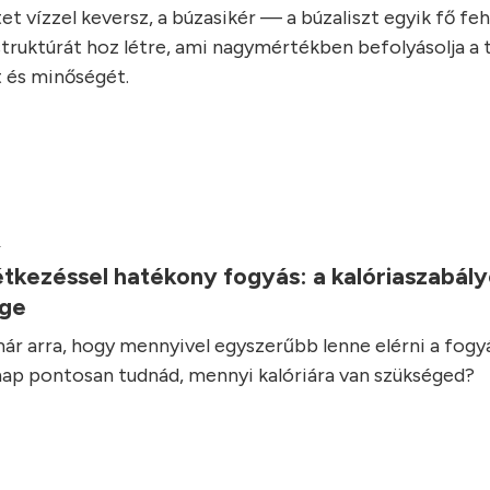
et vízzel keversz, a búzasikér — a búzaliszt egyik fő fe
struktúrát hoz létre, ami nagymértékben befolyásolja a 
 és minőségét.
.
tkezéssel hatékony fogyás: a kalóriaszabál
ége
ár arra, hogy mennyivel egyszerűbb lenne elérni a fogyás
ap pontosan tudnád, mennyi kalóriára van szükséged?