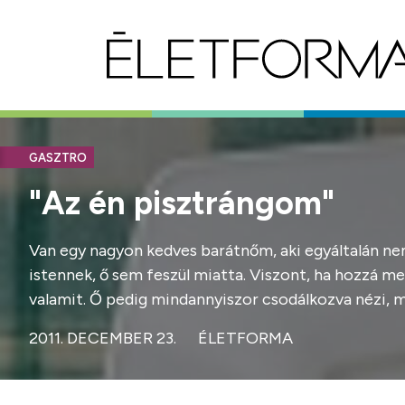
GASZTRO
"Az én pisztrángom"
Van egy nagyon kedves barátnőm, aki egyáltalán nem
istennek, ő sem feszül miatta. Viszont, ha hozzá me
valamit. Ő pedig mindannyiszor csodálkozva nézi, m
2011. DECEMBER 23.
ÉLETFORMA