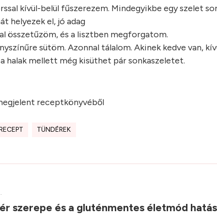
ssal kívül-belül fűszerezem. Mindegyikbe egy szelet so
t helyezek el, jó adag
val összetűzöm, és a lisztben megforgatom.
yszínűre sütöm. Azonnal tálalom. Akinek kedve van, kívü
a halak mellett még kisüthet pár sonkaszeletet.
megjelent receptkönyvéből
RECEPT
TÜNDÉREK
.
kér szerepe és a gluténmentes életmód hatá