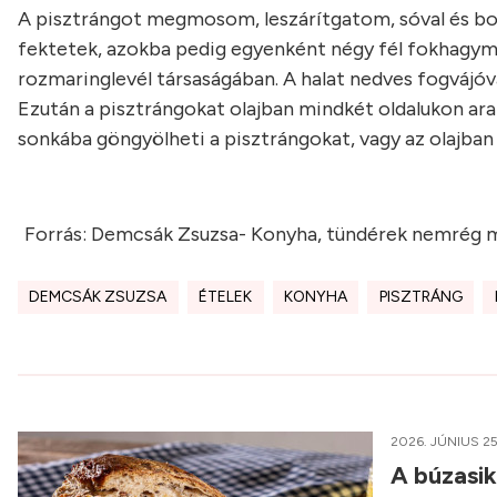
A pisztrángot megmosom, leszárítgatom, sóval és bor
fektetek, azokba pedig egyenként négy fél fokhagymá
rozmaringlevél társaságában. A halat nedves fogvájó
Ezután a pisztrángokat olajban mindkét oldalukon aran
sonkába göngyölheti a pisztrángokat, vagy az olajban 
Forrás: Demcsák Zsuzsa- Konyha, tündérek nemrég 
DEMCSÁK ZSUZSA
ÉTELEK
KONYHA
PISZTRÁNG
2026. JÚNIUS 25
A búzasi