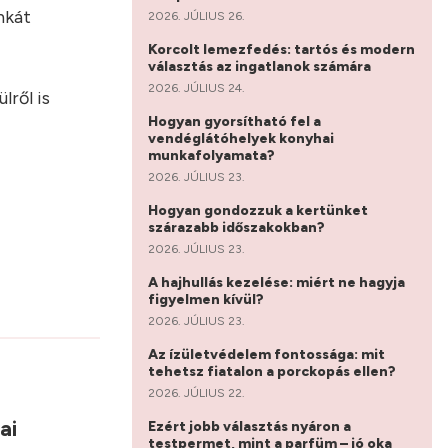
nkát
2026. JÚLIUS 26.
Korcolt lemezfedés: tartós és modern
választás az ingatlanok számára
2026. JÚLIUS 24.
lről is
Hogyan gyorsítható fel a
vendéglátóhelyek konyhai
munkafolyamata?
2026. JÚLIUS 23.
Hogyan gondozzuk a kertünket
szárazabb időszakokban?
2026. JÚLIUS 23.
A hajhullás kezelése: miért ne hagyja
figyelmen kívül?
2026. JÚLIUS 23.
Az ízületvédelem fontossága: mit
tehetsz fiatalon a porckopás ellen?
2026. JÚLIUS 22.
sai
Ezért jobb választás nyáron a
testpermet, mint a parfüm – jó oka