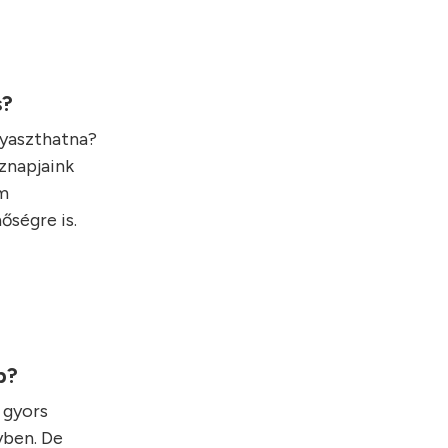
s?
gyaszthatna?
öznapjaink
em
őségre is.
bb?
 gyors
yben. De