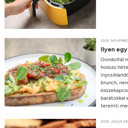
2025. NOVEMBER
Ilyen egy
Gondoltál má
hosszú héte
ínycsikland
brunch, nem
összekapcso
barátokkal e
teremti meg
2025. JÚLIUS 28