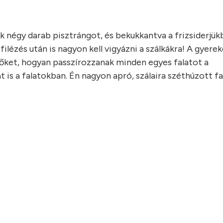
k négy darab pisztrángot, és bekukkantva a frizsiderjük
ilézés után is nagyon kell vigyázni a szálkákra! A gyere
 őket, hogyan passzírozzanak minden egyes falatot a
is a falatokban. Én nagyon apró, szálaira széthúzott fa