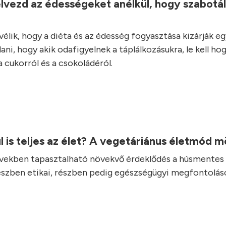
lvezd az édességeket anélkül, hogy szabotá
élik, hogy a diéta és az édesség fogyasztása kizárják e
ani, hogy akik odafigyelnek a táplálkozásukra, le kell ho
 cukorról és a csokoládéról.
l is teljes az élet? A vegetáriánus életmód 
vekben tapasztalható növekvő érdeklődés a húsmentes 
részben etikai, részben pedig egészségügyi megfontolás