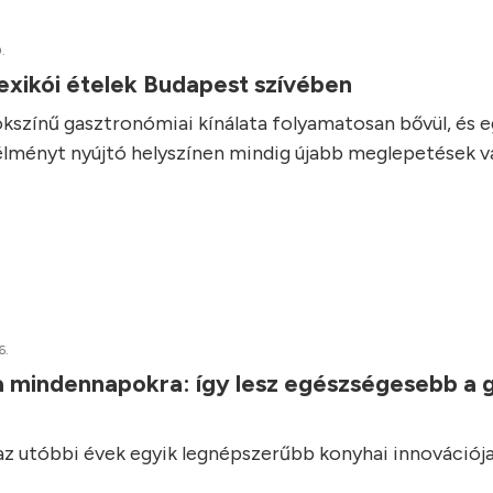
.
exikói ételek Budapest szívében
kszínű gasztronómiai kínálata folyamatosan bővül, és 
élményt nyújtó helyszínen mindig újabb meglepetések vá
6.
a mindennapokra: így lesz egészségesebb a 
 az utóbbi évek egyik legnépszerűbb konyhai innovációja