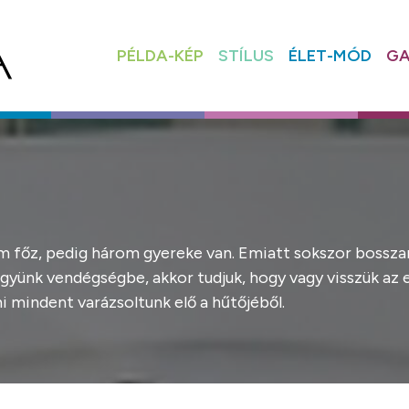
PÉLDA-KÉP
STÍLUS
ÉLET-MÓD
GA
 főz, pedig három gyereke van. Emiatt sokszor bosszanko
gyünk vendégségbe, akkor tudjuk, hogy vagy visszük az e
i mindent varázsoltunk elő a hűtőjéből.