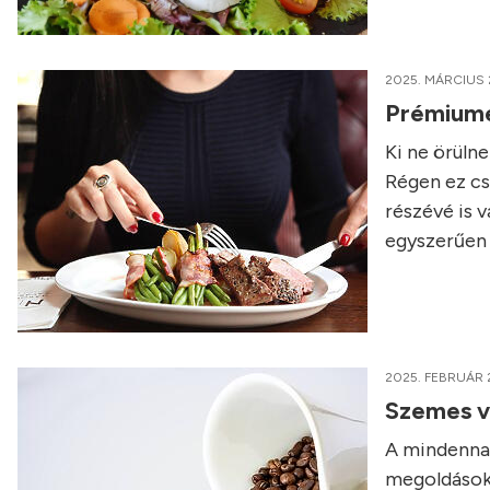
2025. MÁRCIUS 
Prémiumét
Ki ne örüln
Régen ez cs
részévé is v
egyszerűen 
2025. FEBRUÁR 
Szemes v
A mindennap
megoldások