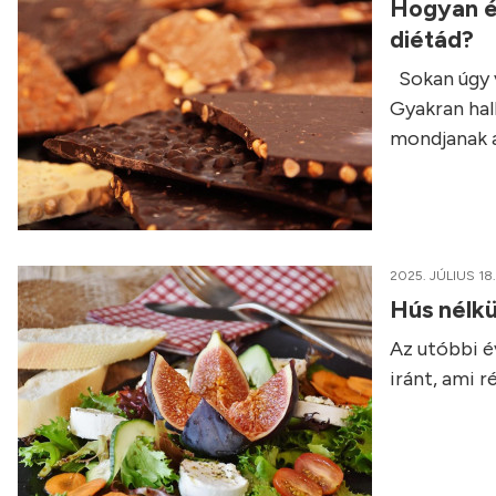
Hogyan é
diétád?
Sokan úgy v
Gyakran hall
mondjanak a
2025. JÚLIUS 18.
Hús nélkü
Az utóbbi é
iránt, ami 