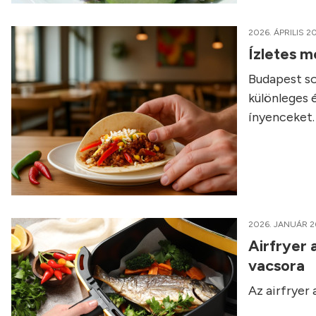
2026. ÁPRILIS 20
Ízletes m
Budapest so
különleges 
ínyenceket.
2026. JANUÁR 2
Airfryer 
vacsora
Az airfryer