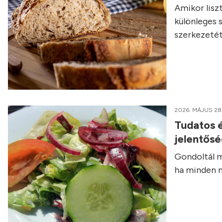
Amikor liszt
különleges 
szerkezetét
2026. MÁJUS 28
Tudatos é
jelentős
Gondoltál m
ha minden n