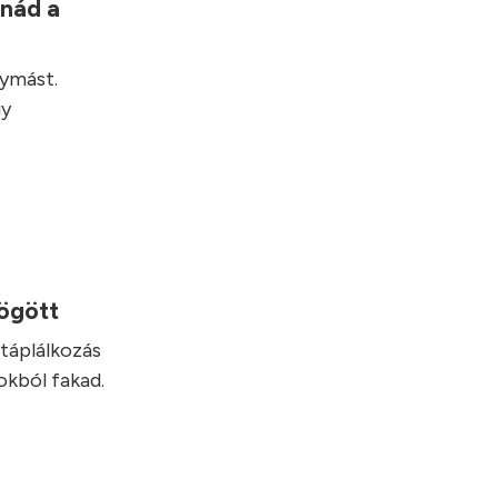
lnád a
gymást.
gy
mögött
táplálkozás
okból fakad.