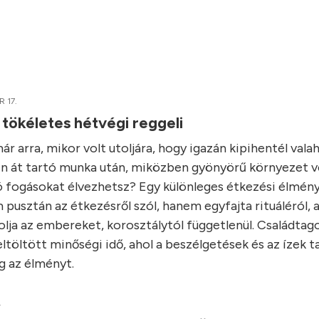
 17.
 tökéletes hétvégi reggeli
r arra, mikor volt utoljára, hogy igazán kipihentél vala
n át tartó munka után, miközben gyönyörű környezet ve
ó fogásokat élvezhetsz? Egy különleges étkezési élmény
 pusztán az étkezésről szól, hanem egyfajta rituáléról, 
lja az embereket, korosztálytól függetlenül. Családtago
ltöltött minőségi idő, ahol a beszélgetések és az ízek t
 az élményt.
.