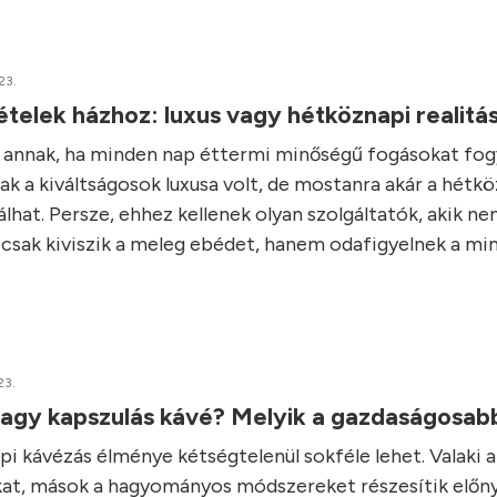
23.
elek házhoz: luxus vagy hétköznapi realitá
e annak, ha minden nap éttermi minőségű fogásokat fo
ak a kiváltságosok luxusa volt, de mostanra akár a hétk
álhat. Persze, ehhez kellenek olyan szolgáltatók, akik n
csak kiviszik a meleg ebédet, hanem odafigyelnek a min
23.
agy kapszulás kávé? Melyik a gazdaságosa
i kávézás élménye kétségtelenül sokféle lehet. Valaki a
at, mások a hagyományos módszereket részesítik előn